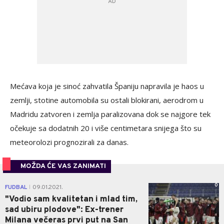
Mećava koja je sinoć zahvatila Španiju napravila je haos u
zemlji, stotine automobila su ostali blokirani, aerodrom u
Madridu zatvoren i zemlja paralizovana dok se najgore tek
očekuje sa dodatnih 20 i više centimetara snijega što su
meteorolozi prognozirali za danas.
MOŽDA ĆE VAS ZANIMATI
0
FUDBAL
09.01.2021.
|
"Vodio sam kvalitetan i mlad tim,
sad ubiru plodove": Ex-trener
Milana večeras prvi put na San