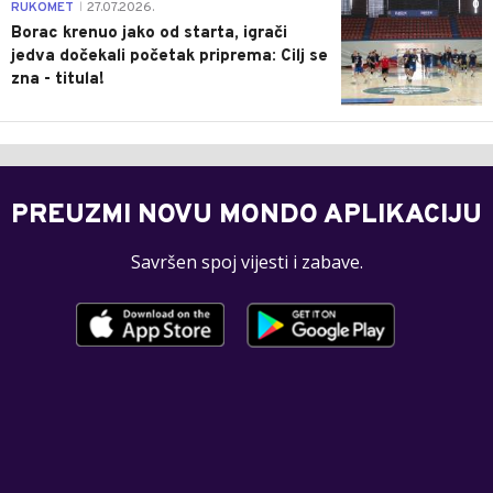
0
RUKOMET
27.07.2026.
|
Borac krenuo jako od starta, igrači
jedva dočekali početak priprema: Cilj se
zna - titula!
PREUZMI NOVU MONDO APLIKACIJU
Savršen spoj vijesti i zabave.