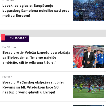
07.07.2026.
Levski se oglasio: Saopštenje
bugarskog šampiona nekoliko sati pred
meč sa Borcem!
FK BORAC
0
Pre 10 min
Borac protiv Veleža između dva okršaja
sa Bjelorusima: "Imamo najviše
ambicije, cilj je odbrana titule!"
0
Pre 18 h
Borac u Mađarskoj obilježava jubilej:
Revanš sa ML Vitebskom biće 50.
nastup crveno-plavih u Evropi!