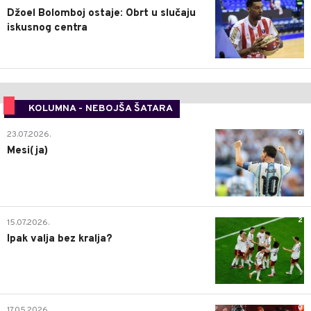
Džoel Bolomboj ostaje: Obrt u slučaju
iskusnog centra
KOLUMNA - NEBOJŠA ŠATARA
0
23.07.2026.
Mesi(ja)
2
15.07.2026.
Ipak valja bez kralja?
0
17.05.2026.