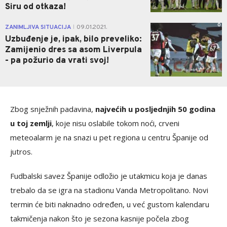
Siru od otkaza!
0
ZANIMLJIVA SITUACIJA
09.01.2021.
|
Uzbuđenje je, ipak, bilo preveliko:
Zamijenio dres sa asom Liverpula
- pa požurio da vrati svoj!
Zbog snježnih padavina,
najvećih u posljednjih 50 godina
u toj zemlji
, koje nisu oslabile tokom noći, crveni
meteoalarm je na snazi u pet regiona u centru Španije od
jutros.
Fudbalski savez Španije odložio je utakmicu koja je danas
trebalo da se igra na stadionu Vanda Metropolitano. Novi
termin će biti naknadno određen, u već gustom kalendaru
takmičenja nakon što je sezona kasnije počela zbog