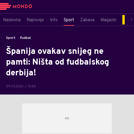
Naslovna
Najnovije
Info
Sport
Zabava
Magazin
M
Sport
Fudbal
Španija ovakav snijeg ne
pamti: Ništa od fudbalskog
derbija!
09.01.2021. / 13:30