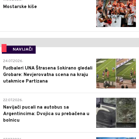
Mostarske kiše
NAVIJAČI
0
24.07.2026.
Fudbaleri UNA Štrasena šokirano gledali
Grobare: Nevjerovatna scena na kraju
utakmice Partizana
0
22.07.2026.
Navijači pucali na autobus sa
Argentincima: Dvojica su prebačena u
bolnicu
1