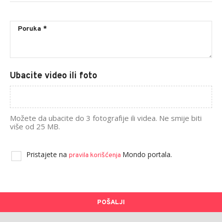
Ubacite video ili foto
Možete da ubacite do 3 fotografije ili videa. Ne smije biti
više od 25 MB.
Pristajete na
Mondo portala.
pravila korišćenja
POŠALJI