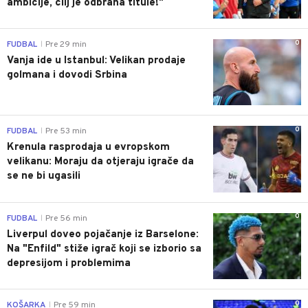
ambicije, cilj je odbrana titule!"
0
FUDBAL
Pre 29 min
|
Vanja ide u Istanbul: Velikan prodaje
golmana i dovodi Srbina
0
FUDBAL
Pre 53 min
|
Krenula rasprodaja u evropskom
velikanu: Moraju da otjeraju igrače da
se ne bi ugasili
0
FUDBAL
Pre 56 min
|
Liverpul doveo pojačanje iz Barselone:
Na "Enfild" stiže igrač koji se izborio sa
depresijom i problemima
0
KOŠARKA
Pre 59 min
|