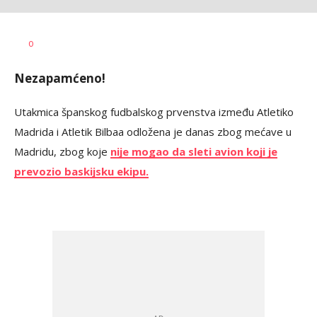
Dragan
AUTOR
0
Šutvić
Nezapamćeno!
Utakmica španskog fudbalskog prvenstva između Atletiko
Madrida i Atletik Bilbaa odložena je danas zbog mećave u
Madridu, zbog koje
nije mogao da sleti avion koji je
prevozio baskijsku ekipu.