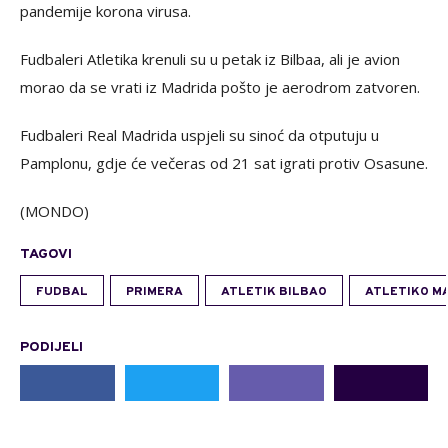
pandemije korona virusa.
Fudbaleri Atletika krenuli su u petak iz Bilbaa, ali je avion
morao da se vrati iz Madrida pošto je aerodrom zatvoren.
Fudbaleri Real Madrida uspjeli su sinoć da otputuju u
Pamplonu, gdje će večeras od 21 sat igrati protiv Osasune.
(MONDO)
TAGOVI
FUDBAL
PRIMERA
ATLETIK BILBAO
ATLETIKO M
PODIJELI