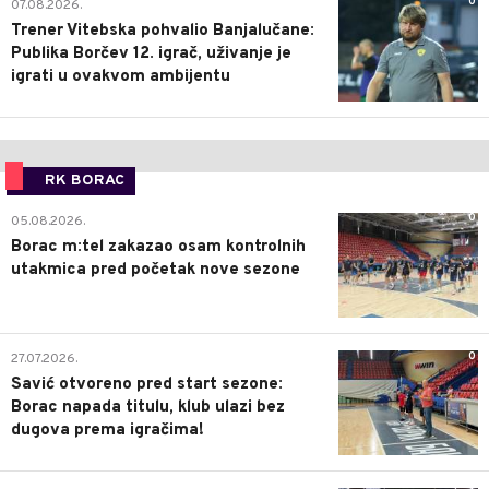
0
07.08.2026.
Trener Vitebska pohvalio Banjalučane:
Publika Borčev 12. igrač, uživanje je
igrati u ovakvom ambijentu
RK BORAC
0
05.08.2026.
Borac m:tel zakazao osam kontrolnih
utakmica pred početak nove sezone
0
27.07.2026.
Savić otvoreno pred start sezone:
Borac napada titulu, klub ulazi bez
dugova prema igračima!