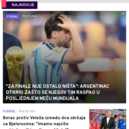
NAJNOVIJE
0
Pre 5 min
FUDBAL
"ZA FINALE NIJE OSTALO NIŠTA": ARGENTINAC
OTKRIO ZAŠTO SE NJEGOV TIM RASPAO U
POSLJEDNJEM MEČU MUNDIJALA
0
FUDBAL
Pre 10 min
|
Borac protiv Veleža između dva okršaja
sa Bjelorusima: "Imamo najviše