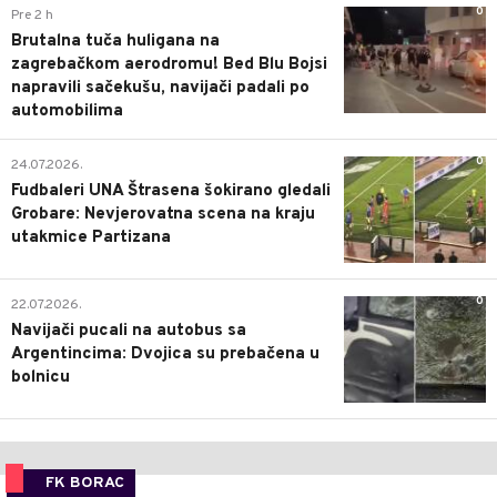
0
Pre 2 h
Brutalna tuča huligana na
zagrebačkom aerodromu! Bed Blu Bojsi
napravili sačekušu, navijači padali po
automobilima
0
24.07.2026.
Fudbaleri UNA Štrasena šokirano gledali
Grobare: Nevjerovatna scena na kraju
utakmice Partizana
0
22.07.2026.
Navijači pucali na autobus sa
Argentincima: Dvojica su prebačena u
bolnicu
FK BORAC