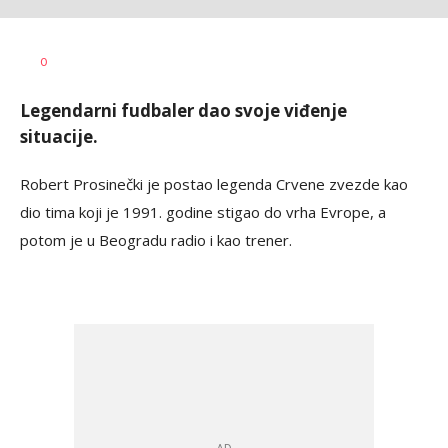
Goran
AUTOR
0
Arbutina
Legendarni fudbaler dao svoje viđenje
situacije.
Robert Prosinečki je postao legenda Crvene zvezde kao
dio tima koji je 1991. godine stigao do vrha Evrope, a
potom je u Beogradu radio i kao trener.