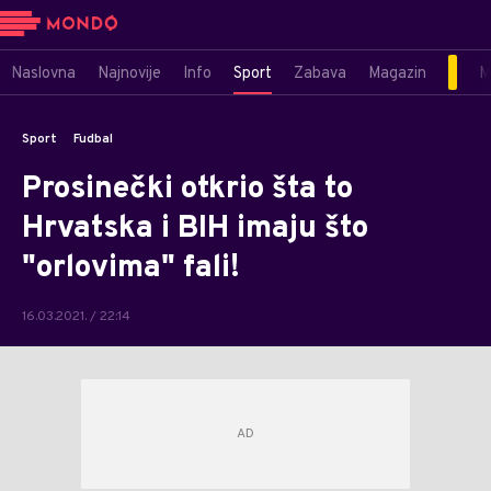
Naslovna
Najnovije
Info
Sport
Zabava
Magazin
M
Sport
Fudbal
Prosinečki otkrio šta to
Hrvatska i BIH imaju što
"orlovima" fali!
16.03.2021. / 22:14