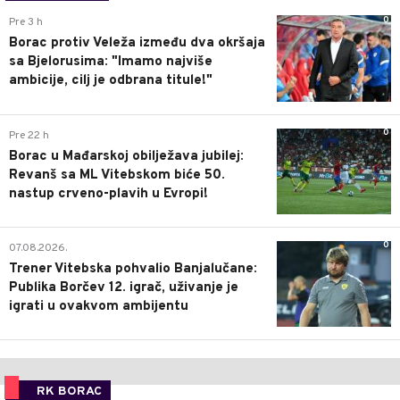
0
Pre 3 h
Borac protiv Veleža između dva okršaja
sa Bjelorusima: "Imamo najviše
ambicije, cilj je odbrana titule!"
0
Pre 22 h
Borac u Mađarskoj obilježava jubilej:
Revanš sa ML Vitebskom biće 50.
nastup crveno-plavih u Evropi!
0
07.08.2026.
Trener Vitebska pohvalio Banjalučane:
Publika Borčev 12. igrač, uživanje je
igrati u ovakvom ambijentu
RK BORAC