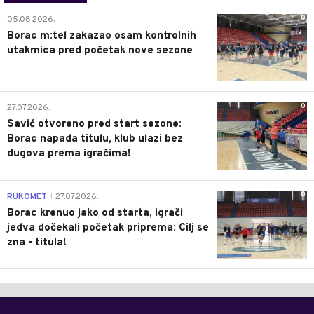
0
05.08.2026.
Borac m:tel zakazao osam kontrolnih
utakmica pred početak nove sezone
0
27.07.2026.
Savić otvoreno pred start sezone:
Borac napada titulu, klub ulazi bez
dugova prema igračima!
0
RUKOMET
27.07.2026.
|
Borac krenuo jako od starta, igrači
jedva dočekali početak priprema: Cilj se
zna - titula!