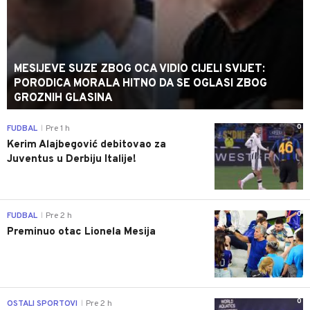
MESIJEVE SUZE ZBOG OCA VIDIO CIJELI SVIJET:
PORODICA MORALA HITNO DA SE OGLASI ZBOG
GROZNIH GLASINA
0
FUDBAL
Pre 1 h
|
Kerim Alajbegović debitovao za
Juventus u Derbiju Italije!
0
FUDBAL
Pre 2 h
|
Preminuo otac Lionela Mesija
0
OSTALI SPORTOVI
Pre 2 h
|