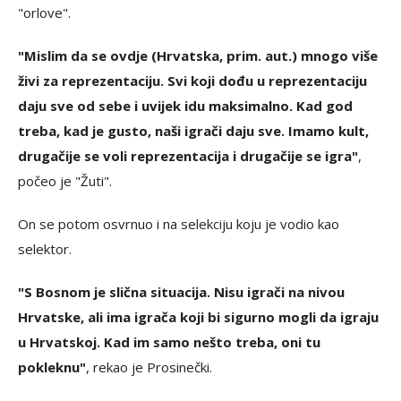
"orlove".
"Mislim da se ovdje (Hrvatska, prim. aut.) mnogo više
živi za reprezentaciju. Svi koji dođu u reprezentaciju
daju sve od sebe i uvijek idu maksimalno. Kad god
treba, kad je gusto, naši igrači daju sve. Imamo kult,
drugačije se voli reprezentacija i drugačije se igra"
,
počeo je "Žuti".
On se potom osvrnuo i na selekciju koju je vodio kao
selektor.
"S Bosnom je slična situacija. Nisu igrači na nivou
Hrvatske, ali ima igrača koji bi sigurno mogli da igraju
u Hrvatskoj. Kad im samo nešto treba, oni tu
pokleknu"
, rekao je Prosinečki.