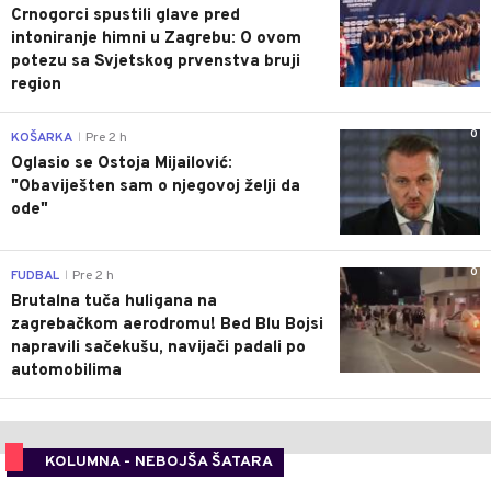
Crnogorci spustili glave pred
intoniranje himni u Zagrebu: O ovom
potezu sa Svjetskog prvenstva bruji
region
0
KOŠARKA
Pre 2 h
|
Oglasio se Ostoja Mijailović:
"Obaviješten sam o njegovoj želji da
ode"
0
FUDBAL
Pre 2 h
|
Brutalna tuča huligana na
zagrebačkom aerodromu! Bed Blu Bojsi
napravili sačekušu, navijači padali po
automobilima
KOLUMNA - NEBOJŠA ŠATARA