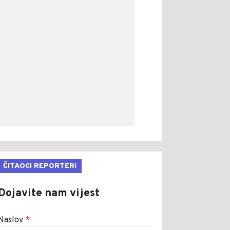
ČITAOCI REPORTERI
Dojavite nam vijest
Naslov
*