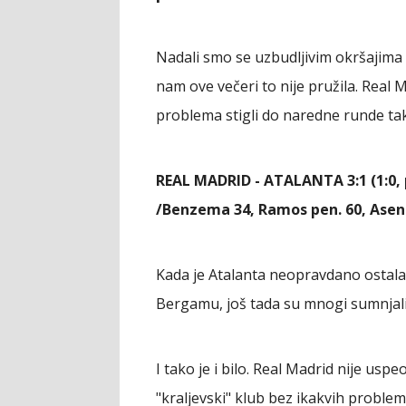
Nadali smo se uzbudljivim okršajima i
nam ove večeri to nije pružila. Real 
problema stigli do naredne runde ta
REAL MADRID - ATALANTA 3:1 (1:0, 
/Benzema 34, Ramos pen. 60, Asensi
Kada je Atalanta neopravdano ostala
Bergamu, još tada su mnogi sumnjali
I tako je i bilo. Real Madrid nije uspe
"kraljevski" klub bez ikakvih proble