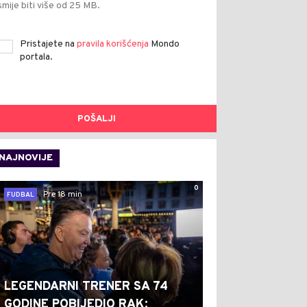
smije biti više od 25 MB.
Pristajete na
pravila korišćenja
Mondo
portala.
POŠALJI
NAJNOVIJE
0
Pre 18 min
FUDBAL
LEGENDARNI TRENER SA 74
GODINE POBIJEDIO RAK: