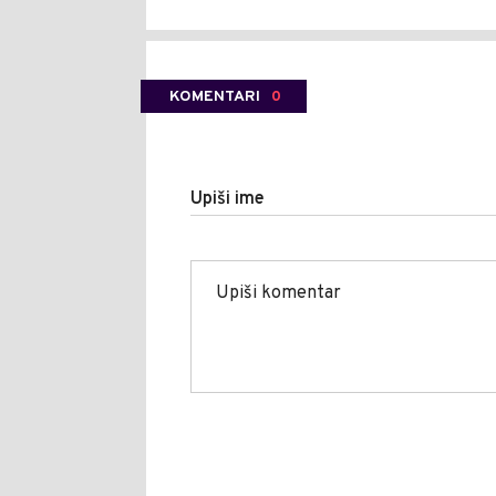
KOMENTARI
0
Upiši ime