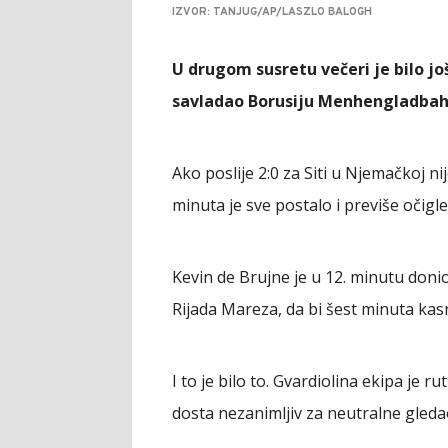
IZVOR: TANJUG/AP/LASZLO BALOGH
U drugom susretu večeri je bilo jo
savladao Borusiju Menhengladbah 
Ako poslije 2:0 za Siti u Njemačkoj nij
minuta je sve postalo i previše očigl
Kevin de Brujne je u 12. minutu doni
Rijada Mareza, da bi šest minuta kas
I to je bilo to. Gvardiolina ekipa je r
dosta nezanimljiv za neutralne gleda