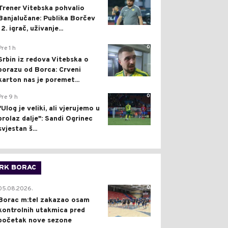
Trener Vitebska pohvalio
Banjalučane: Publika Borčev
12. igrač, uživanje...
0
Pre 1 h
Srbin iz redova Vitebska o
porazu od Borca: Crveni
karton nas je poremet...
0
Pre 9 h
"Ulog je veliki, ali vjerujemo u
prolaz dalje": Sandi Ogrinec
svjestan š...
RK BORAC
0
05.08.2026.
Borac m:tel zakazao osam
kontrolnih utakmica pred
početak nove sezone