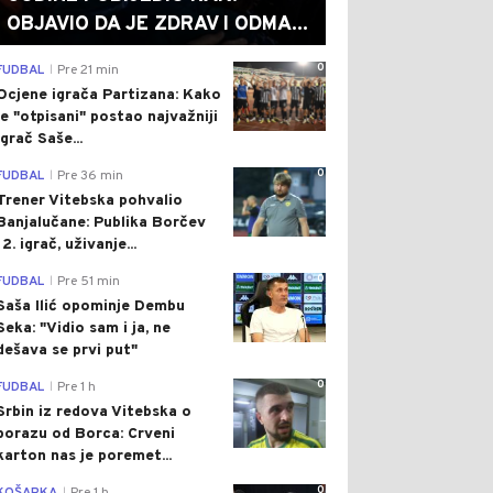
OBJAVIO DA JE ZDRAV I ODMA...
0
FUDBAL
Pre 21 min
|
Ocjene igrača Partizana: Kako
je "otpisani" postao najvažniji
igrač Saše...
0
FUDBAL
Pre 36 min
|
Trener Vitebska pohvalio
Banjalučane: Publika Borčev
12. igrač, uživanje...
0
FUDBAL
Pre 51 min
|
Saša Ilić opominje Dembu
Seka: "Vidio sam i ja, ne
dešava se prvi put"
0
FUDBAL
Pre 1 h
|
Srbin iz redova Vitebska o
porazu od Borca: Crveni
karton nas je poremet...
0
|