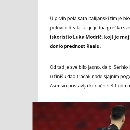
U prvih pola sata italijanski tim je 
polovini Reala, ali je jedna greška sv
iskoristio Luka Modrić, koji je ma
donio prednost Realu.
Od tad je sve bilo jasno, da bi Serhi
u finišu dao tračak nade sjajnim po
Asensio postavlja konačnih 3:1 odma