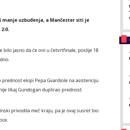
š manje uzbuđenja, a Mančester siti je
2:0.
e bilo jasno da će oni u četvrtfinale, poslije 18
edno.
o prednost ekipi Pepa Gvardiole na asistenciju
nije Ilkaj Gundogan duplirao prednost.
utinski privodila meč kraju, pa je ovaj susret bio
oce.