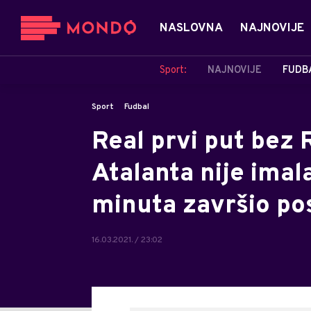
NASLOVNA
NAJNOVIJE
Sport:
NAJNOVIJE
FUDB
Sport
Fudbal
Real prvi put bez 
Atalanta nije imala
minuta završio po
16.03.2021. / 23:02