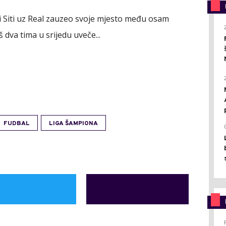
e i Siti uz Real zauzeo svoje mjesto među osam
 dva tima u srijedu uveče...
FUDBAL
LIGA ŠAMPIONA