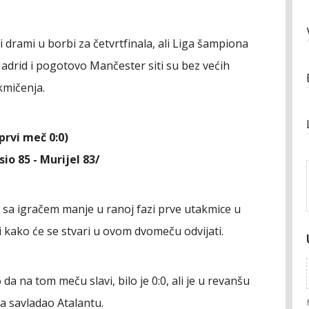
 drami u borbi za četvrtfinala, ali Liga šampiona
Madrid i pogotovo Mančester siti su bez većih
kmičenja.
prvi meč 0:0)
o 85 - Murijel 83/
 sa igračem manje u ranoj fazi prve utakmice u
 kako će se stvari u ovom dvomeču odvijati.
o da na tom meču slavi, bilo je 0:0, ali je u revanšu
ma savladao Atalantu.