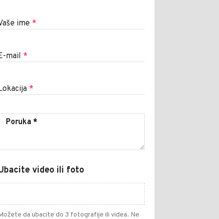
Vaše ime
*
E-mail
*
Lokacija
*
Ubacite video ili foto
Možete da ubacite do 3 fotografije ili videa. Ne