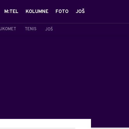
M:TEL
KOLUMNE
FOTO
JOŠ
UKOMET
TENIS
JOŠ