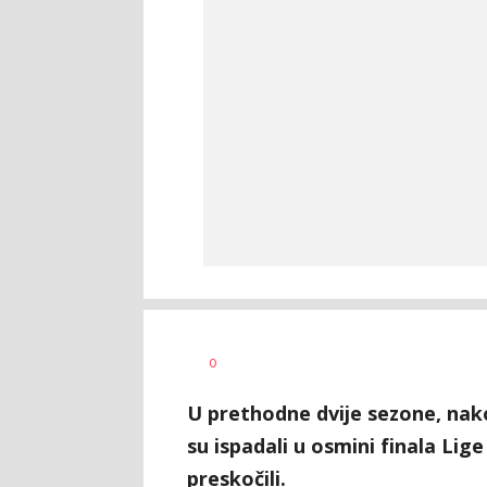
Nebojša
Goran
AUTORI
0
Marković
Arbutina
U prethodne dvije sezone, nak
su ispadali u osmini finala Li
preskočili.