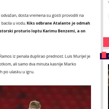
bio odvažan, dosta vremena su gosti provodili na
e bacila u vodu.
Kiks odbrane Atalante je odmah
jstorski proturio loptu Karimu Benzemi, a on
o Ramos iz penala duplirao prednost. Luis Murijel je
gotkom, ali samo dva minuta kasnije Marko
h po ulasku u igru.