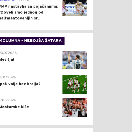
KOŠARKA
Pre 1 h
FMP nastavlja sa pojačanjima:
"Doveli smo jednog od
najtalentovanijih sr...
KOLUMNA - NEBOJŠA ŠATARA
0
23.07.2026.
Mesi(ja)
2
15.07.2026.
Ipak valja bez kralja?
0
17.05.2026.
Mostarske kiše