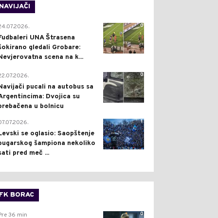
NAVIJAČI
0
24.07.2026.
Fudbaleri UNA Štrasena
šokirano gledali Grobare:
Nevjerovatna scena na k...
0
22.07.2026.
Navijači pucali na autobus sa
Argentincima: Dvojica su
prebačena u bolnicu
1
07.07.2026.
Levski se oglasio: Saopštenje
bugarskog šampiona nekoliko
sati pred meč ...
FK BORAC
0
Pre 36 min