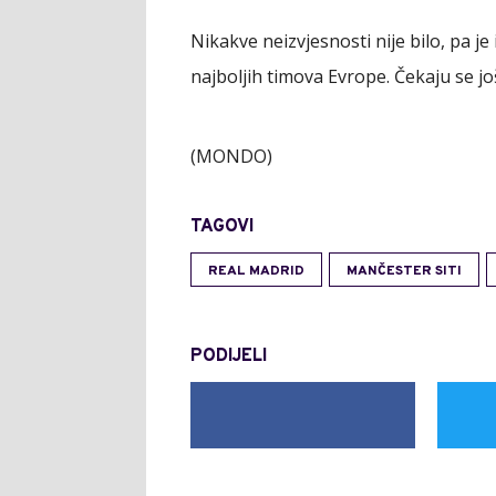
Nikakve neizvjesnosti nije bilo, pa j
najboljih timova Evrope. Čekaju se još
(MONDO)
TAGOVI
REAL MADRID
MANČESTER SITI
PODIJELI