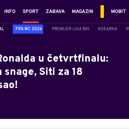
INFO
SPORT
ZABAVA
MAGAZIN
MOBIT
AL
FIFA WC 2026
PREMIJER LIGA BIH
KOŠARKA
R
Ronalda u četvrtfinalu:
 snage, Siti za 18
sao!