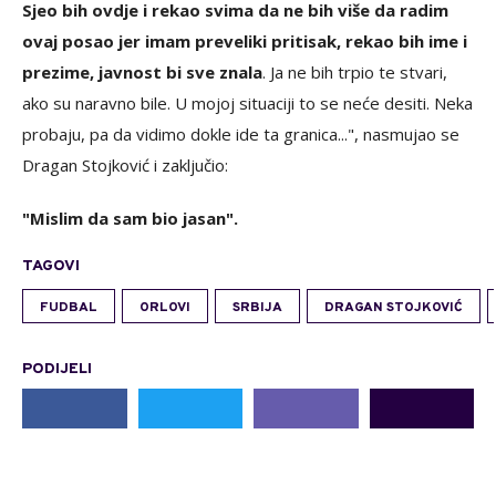
Sjeo bih ovdje i rekao svima da ne bih više da radim
ovaj posao jer imam preveliki pritisak, rekao bih ime i
prezime, javnost bi sve znala
. Ja ne bih trpio te stvari,
ako su naravno bile. U mojoj situaciji to se neće desiti. Neka
probaju, pa da vidimo dokle ide ta granica...", nasmujao se
Dragan Stojković i zaključio:
"Mislim da sam bio jasan".
TAGOVI
FUDBAL
ORLOVI
SRBIJA
DRAGAN STOJKOVIĆ
PODIJELI