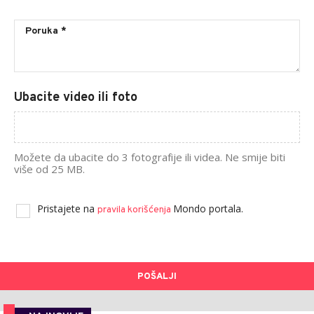
Ubacite video ili foto
Možete da ubacite do 3 fotografije ili videa. Ne smije biti
više od 25 MB.
Pristajete na
Mondo portala.
pravila korišćenja
POŠALJI