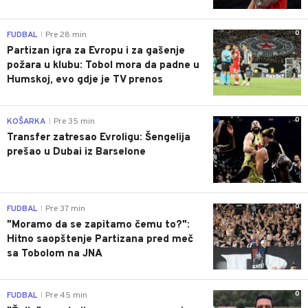
0
FUDBAL
Pre 28 min
|
Partizan igra za Evropu i za gašenje
požara u klubu: Tobol mora da padne u
Humskoj, evo gdje je TV prenos
0
KOŠARKA
Pre 35 min
|
Transfer zatresao Evroligu: Šengelija
prešao u Dubai iz Barselone
0
FUDBAL
Pre 37 min
|
"Moramo da se zapitamo čemu to?":
Hitno saopštenje Partizana pred meč
sa Tobolom na JNA
0
FUDBAL
Pre 45 min
|