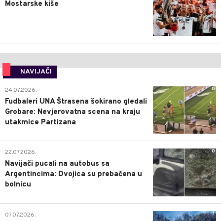
Mostarske kiše
NAVIJAČI
0
24.07.2026.
Fudbaleri UNA Štrasena šokirano gledali
Grobare: Nevjerovatna scena na kraju
utakmice Partizana
0
22.07.2026.
Navijači pucali na autobus sa
Argentincima: Dvojica su prebačena u
bolnicu
1
07.07.2026.