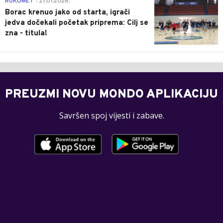
RUKOMET
27.07.2026.
|
Borac krenuo jako od starta, igrači
jedva dočekali početak priprema: Cilj se
zna - titula!
PREUZMI NOVU MONDO APLIKACIJU
Savršen spoj vijesti i zabave.