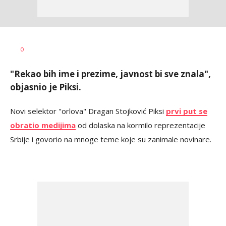
Dragan
AUTOR
0
Šutvić
"Rekao bih ime i prezime, javnost bi sve znala",
objasnio je Piksi.
Novi selektor "orlova" Dragan Stojković Piksi
prvi put se
obratio medijima
od dolaska na kormilo reprezentacije
Srbije i govorio na mnoge teme koje su zanimale novinare.