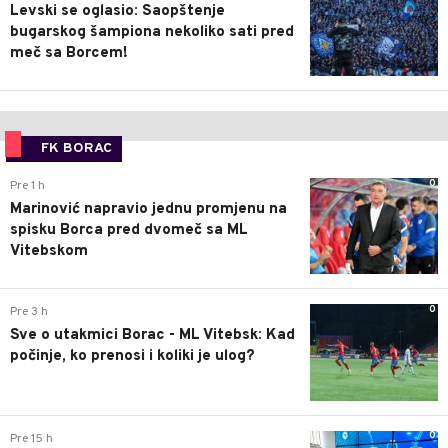
Levski se oglasio: Saopštenje
bugarskog šampiona nekoliko sati pred
meč sa Borcem!
FK BORAC
0
Pre 1 h
Marinović napravio jednu promjenu na
spisku Borca pred dvomeč sa ML
Vitebskom
0
Pre 3 h
Sve o utakmici Borac - ML Vitebsk: Kad
počinje, ko prenosi i koliki je ulog?
0
Pre 15 h