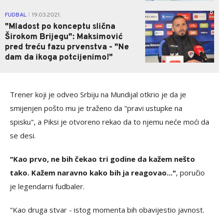
0
FUDBAL
19.03.2021.
|
"Mladost po konceptu slična
Širokom Brijegu": Maksimović
pred treću fazu prvenstva - "Ne
dam da ikoga potcijenimo!"
Trener koji je odveo Srbiju na Mundijal otkrio je da je
smijenjen pošto mu je traženo da "pravi ustupke na
spisku", a Piksi je otvoreno rekao da to njemu neće moći da
se desi.
"Kao prvo, ne bih čekao tri godine da kažem nešto
tako. Kažem naravno kako bih ja reagovao..."
, poručio
je legendarni fudbaler.
"Kao druga stvar - istog momenta bih obavijestio javnost.