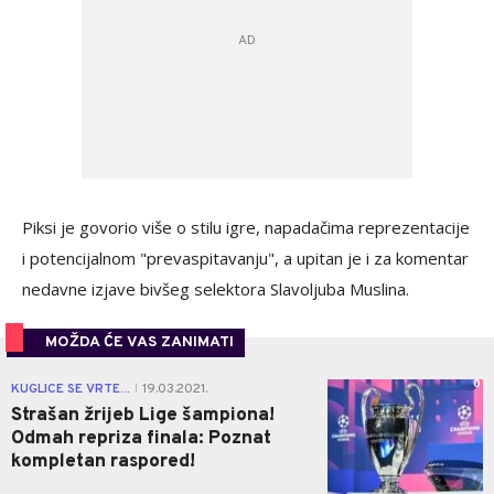
Piksi je govorio više o stilu igre, napadačima reprezentacije
i potencijalnom "prevaspitavanju", a upitan je i za komentar
nedavne izjave bivšeg selektora Slavoljuba Muslina.
MOŽDA ĆE VAS ZANIMATI
0
KUGLICE SE VRTE...
19.03.2021.
|
Strašan žrijeb Lige šampiona!
Odmah repriza finala: Poznat
kompletan raspored!