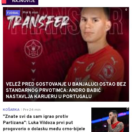
NAJNOVIJE
0
Pre 6 min
FUDBAL
VELEŽ PRED GOSTOVANJE U BANJALUCI OSTAO BEZ
STANDARNOG PRVOTIMCA: ANDRO BABIĆ
NASTAVLJA KARIJERU U PORTUGALU
0
KOŠARKA
Pre 24 min
|
"Znate svi da sam igrao protiv
Partizana": Luka Vildoza prvi put
progovorio o dolasku među crno-bijele