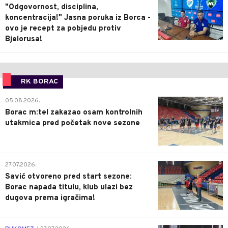
"Odgovornost, disciplina,
koncentracija!" Jasna poruka iz Borca -
ovo je recept za pobjedu protiv
Bjelorusa!
RK BORAC
0
05.08.2026.
Borac m:tel zakazao osam kontrolnih
utakmica pred početak nove sezone
0
27.07.2026.
Savić otvoreno pred start sezone:
Borac napada titulu, klub ulazi bez
dugova prema igračima!
0