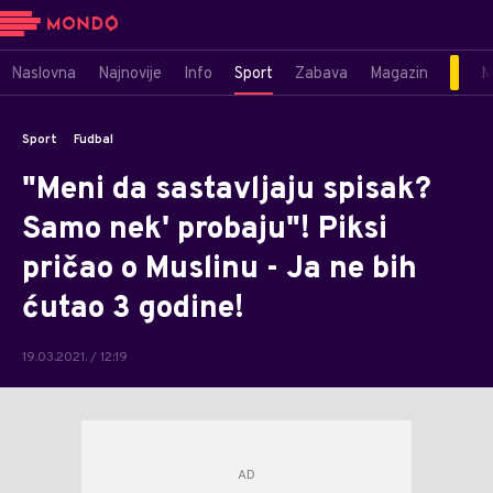
Naslovna
Najnovije
Info
Sport
Zabava
Magazin
M
Sport
Fudbal
"Meni da sastavljaju spisak?
Samo nek' probaju"! Piksi
pričao o Muslinu - Ja ne bih
ćutao 3 godine!
19.03.2021. / 12:19