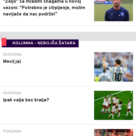
"Željo" sa mladim snagama u novoj
sezoni: "Potrebno je strpljenje, molim
navijače da nas podrže!"
KOLUMNA - NEBOJŠA ŠATARA
0
23.07.2026.
Mesi(ja)
2
15.07.2026.
Ipak valja bez kralja?
0
17.05.2026.