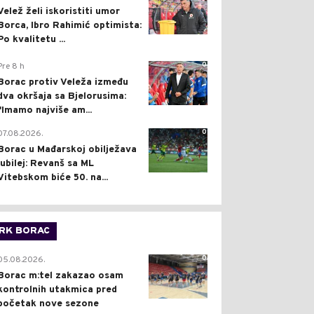
Velež želi iskoristiti umor
Borca, Ibro Rahimić optimista:
Po kvalitetu ...
0
Pre 8 h
Borac protiv Veleža između
dva okršaja sa Bjelorusima:
"Imamo najviše am...
0
07.08.2026.
Borac u Mađarskoj obilježava
jubilej: Revanš sa ML
Vitebskom biće 50. na...
RK BORAC
0
05.08.2026.
Borac m:tel zakazao osam
kontrolnih utakmica pred
početak nove sezone