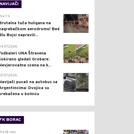
NAVIJAČI
0
Pre 7 h
Brutalna tuča huligana na
zagrebačkom aerodromu! Bed
Blu Bojsi napravili...
0
24.07.2026.
Fudbaleri UNA Štrasena
šokirano gledali Grobare:
Nevjerovatna scena na k...
0
22.07.2026.
Navijači pucali na autobus sa
Argentincima: Dvojica su
prebačena u bolnicu
FK BORAC
0
Pre 18 min