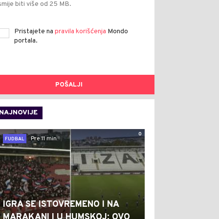
smije biti više od 25 MB.
Pristajete na
pravila korišćenja
Mondo
portala.
POŠALJI
NAJNOVIJE
0
Pre 11 min
FUDBAL
IGRA SE ISTOVREMENO I NA
MARAKANI I U HUMSKOJ: OVO