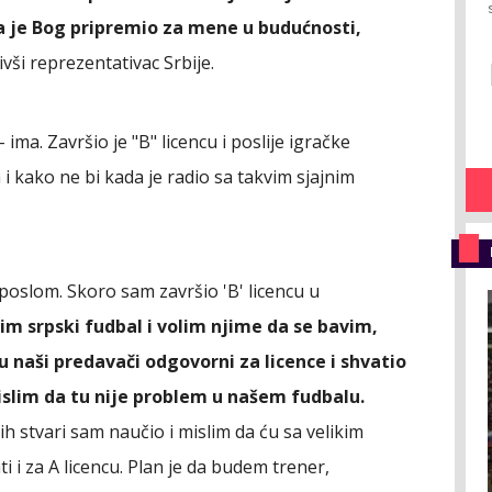
a je Bog pripremio za mene u budućnosti,
vši reprezentativac Srbije.
ima. Završio je "B" licencu i poslije igračke
a i kako ne bi kada je radio sa takvim sjajnim
 poslom. Skoro sam završio 'B' licencu u
im srpski fudbal i volim njime da se bavim,
 naši predavači odgovorni za licence i shvatio
slim da tu nije problem u našem fudbalu.
h stvari sam naučio i mislim da ću sa velikim
 i za A licencu. Plan je da budem trener,