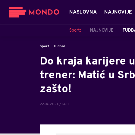
NASLOVNA
NAJNOVIJE
Sport:
NAJNOVIJE
FUDB
Sport
Fudbal
Do kraja karijere 
trener: Matić u Srbi
zašto!
22.06.2021. / 14:11