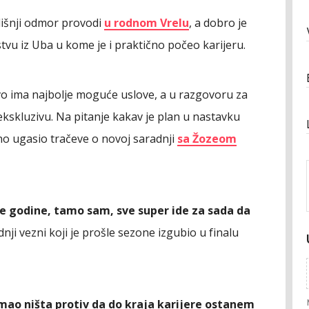
išnji odmor provodi
u rodnom Vrelu
, a dobro je
tvu iz Uba u kome je i praktično počeo karijeru.
stvo ima najbolje moguće uslove, a u razgovoru za
 ekskluzivu. Na pitanje kakav je plan u nastavku
čno ugasio tračeve o novoj saradnji
sa Žozeom
e godine, tamo sam, sve super ide za sada da
dnji vezni koji je prošle sezone izgubio u finalu
imao ništa protiv da do kraja karijere ostanem