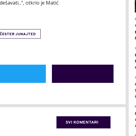
ešavati...", otkrio je Matić.
ČESTER JUNAJTED
SVI KOMENTARI