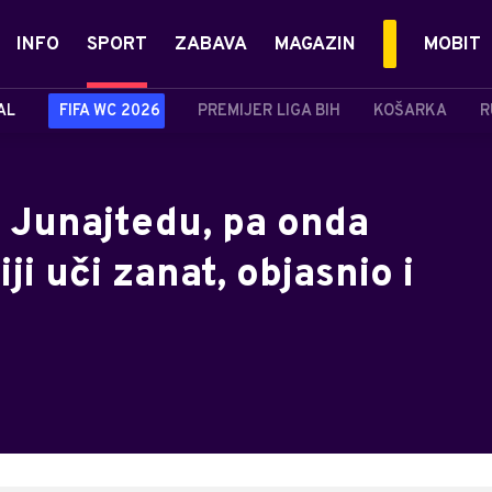
INFO
SPORT
ZABAVA
MAGAZIN
MOBIT
AL
FIFA WC 2026
PREMIJER LIGA BIH
KOŠARKA
R
u Junajtedu, pa onda
ji uči zanat, objasnio i