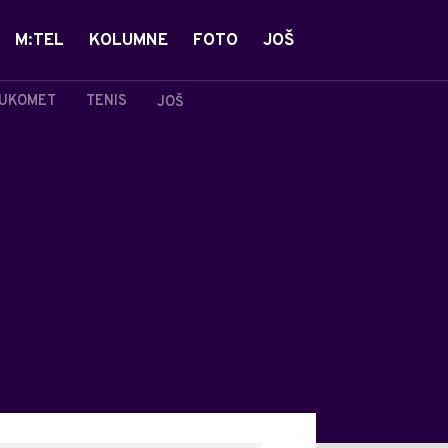
M:TEL
KOLUMNE
FOTO
JOŠ
UKOMET
TENIS
JOŠ