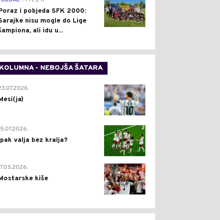
FUDBAL
Pre 2 h
Poraz i pobjeda SFK 2000:
Sarajke nisu mogle do Lige
šampiona, ali idu u...
KOLUMNA - NEBOJŠA ŠATARA
0
23.07.2026.
Mesi(ja)
2
15.07.2026.
Ipak valja bez kralja?
0
17.05.2026.
Mostarske kiše