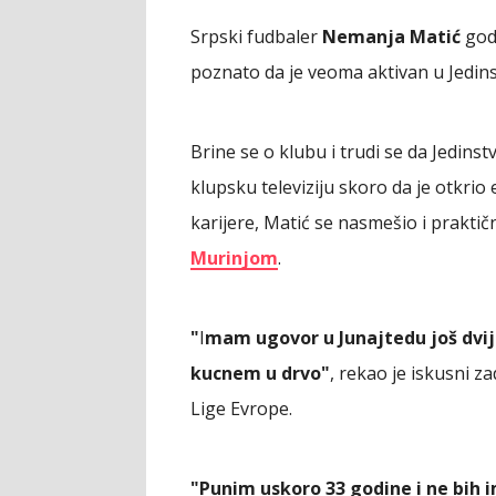
Srpski fudbaler
Nemanja Matić
god
poznato da je veoma aktivan u Jedins
Brine se o klubu i trudi se da Jedin
klupsku televiziju skoro da je otkrio
karijere, Matić se nasmešio i prakti
Murinjom
.
"
I
mam ugovor u Junajtedu još dvij
kucnem u drvo"
, rekao je iskusni za
Lige Evrope.
"Punim uskoro 33 godine i ne bih 