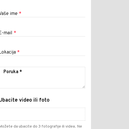
Vaše ime
*
E-mail
*
Lokacija
*
Ubacite video ili foto
Možete da ubacite do 3 fotografije ili videa. Ne