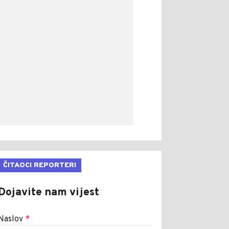
ČITAOCI REPORTERI
Dojavite nam vijest
Naslov
*