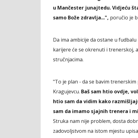
u Mančester junajtedu. Vidjeću št
samo Bože zdravlja...",
poručio je bi
Da ima ambicije da ostane u fudbalu - 
karijere će se okrenuti i trenerskoj, 
stručnjacima.
"To je plan - da se bavim trenerskim
Kragujevcu.
Baš sam htio ovdje, vol
htio sam da vidim kako razmišljaju
sam da imamo sjajnih trenera i mi
Struka nam nije problem, dosta dobri
zadovoljstvom na istom mjestu upisati