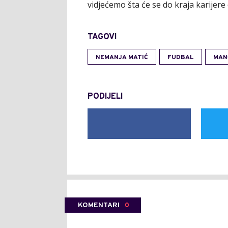
vidjećemo šta će se do kraja karijere d
TAGOVI
NEMANJA MATIĆ
FUDBAL
MAN
PODIJELI
KOMENTARI
0