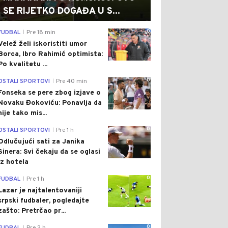
SE RIJETKO DOGAĐA U S...
0
FUDBAL
Pre 18 min
|
Velež želi iskoristiti umor
Borca, Ibro Rahimić optimista:
Po kvalitetu ...
0
OSTALI SPORTOVI
Pre 40 min
|
Fonseka se pere zbog izjave o
Novaku Đokoviću: Ponavlja da
nije tako mis...
0
OSTALI SPORTOVI
Pre 1 h
|
Odlučujući sati za Janika
Sinera: Svi čekaju da se oglasi
iz hotela
0
FUDBAL
Pre 1 h
|
Lazar je najtalentovaniji
srpski fudbaler, pogledajte
zašto: Pretrčao pr...
0
|