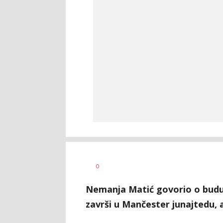
Milutin
AUTOR
0
Vujičić
Nemanja Matić govorio o buduć
završi u Mančester junajtedu, 