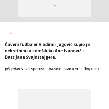
Tamara
AUTOR
0
Ranković
Čuveni fudbaler Vladimir Jugović kupio je
nekretninu u komšiluku Ane Ivanović i
Bastijana Švajnštajgera.
Još jedan slavni sportista "pazario" stan u Vrnjačkoj Banji.