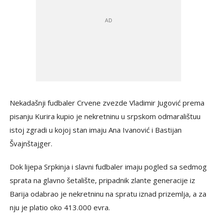
Nekadašnji fudbaler Crvene zvezde Vladimir Jugović prema
pisanju Kurira kupio je nekretninu u srpskom odmaralištuu
istoj zgradi u kojoj stan imaju Ana Ivanović i Bastijan
Švajnštajger.
Dok lijepa Srpkinja i slavni fudbaler imaju pogled sa sedmog
sprata na glavno šetalište, pripadnik zlante generacije iz
Barija odabrao je nekretninu na spratu iznad prizemlja, a za
nju je platio oko 413.000 evra.