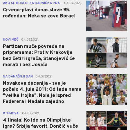
0
AKO SE BORITE ZA RADNIČKA PRAVA...
04.07.2021.
|
Crveno-plavi danas slave 95.
rođendan: Neka se zove Borac!
0
NOVI MEČ
04.07.2021.
|
Partizan muče povrede na
pripremama: Protiv Krakovije
bez četiri igrača, Stanojević će
morati i bez Jovića
0
NA DANAŠNJI DAN
04.07.2021.
|
Novakova decenija - sve je
počelo 4. jula 2011: Od tada nema
"velike trojke", Nole je ispred
Federera i Nadala zajedno
0
8 TIMOVA!
04.07.2021.
|
4 finala! Ko ide na Olimpijske
igre? Srbija favorit, Dončić vuče