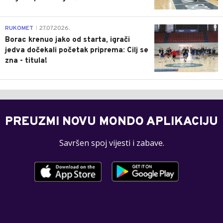
0
RUKOMET
27.07.2026.
|
Borac krenuo jako od starta, igrači
jedva dočekali početak priprema: Cilj se
zna - titula!
PREUZMI NOVU MONDO APLIKACIJU
Savršen spoj vijesti i zabave.