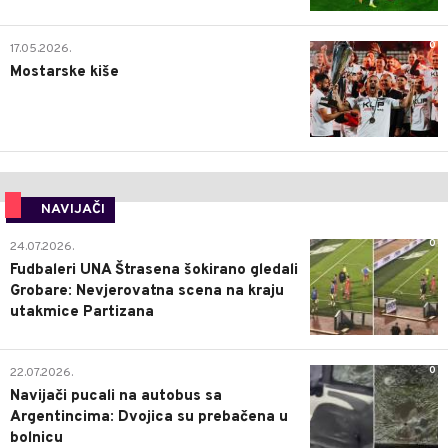
0
17.05.2026.
Mostarske kiše
NAVIJAČI
0
24.07.2026.
Fudbaleri UNA Štrasena šokirano gledali
Grobare: Nevjerovatna scena na kraju
utakmice Partizana
0
22.07.2026.
Navijači pucali na autobus sa
Argentincima: Dvojica su prebačena u
bolnicu