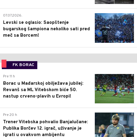
1
07.07.2026.
Levski se oglasio: Saopštenje
bugarskog šampiona nekoliko sati pred
meč sa Borcem!
FK BORAC
0
Pre 11 h
Borac u Mađarskoj obilježava jubilej:
Revanš sa ML Vitebskom biće 50.
nastup crveno-plavih u Evropi!
0
Pre 20 h
Trener Vitebska pohvalio Banjalučane:
Publika Borčev 12. igrač, uživanje je
igrati u ovakvom ambijentu