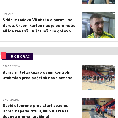
0
Pre 21 h
Srbin iz redova Vitebska o porazu od
Borca: Crveni karton nas je poremetio,
ali ide revanš - ništa još nije gotovo
RK BORAC
0
05.08.2026.
Borac m:tel zakazao osam kontrolnih
utakmica pred početak nove sezone
0
27.07.2026.
Savić otvoreno pred start sezone:
Borac napada titulu, klub ulazi bez
dugova prema igračima!