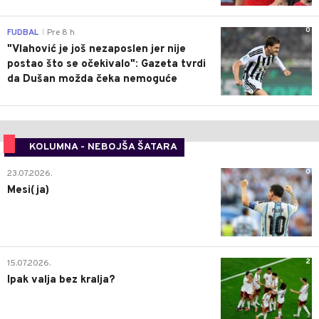
0
FUDBAL
Pre 8 h
|
"Vlahović je još nezaposlen jer nije
postao što se očekivalo": Gazeta tvrdi
da Dušan možda čeka nemoguće
KOLUMNA - NEBOJŠA ŠATARA
0
23.07.2026.
Mesi(ja)
2
15.07.2026.
Ipak valja bez kralja?