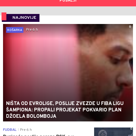
POŠALJI
NAJNOVIJE
0
Pre 6 h
KOŠARKA
NIŠTA OD EVROLIGE, POSLIJE ZVEZDE U FIBA LIGU
ŠAMPIONA: PROPALI PROJEKAT POKVARIO PLAN
DŽOELA BOLOMBOJA
0
FUDBAL
Pre 6 h
|