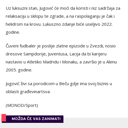
Uz luksuzni stan, Jugović će moći da koristi i niz sadržaja za
relaksaciju u sklopu te zgrade, a na raspolaganju je čak i
helidrom na krovu. Lukuszno zdanje biće useljivo 2022.
godine.
Čuveni fudbaler je poslije zlatne epizode u Zvezdi, nosio
dresove Sampdorije, Juventusa, Lacija da bi karijeru
nastavio u Atletiko Madridu i Monaku, a završio je u Alenu
2005. godine.
Jugović živi sa porodicom u Beču gdje ima svoj biznis u
oblasti građevinartsva.
(MONOD/Sport)
MOŽDA ĆE VAS ZANIMATI