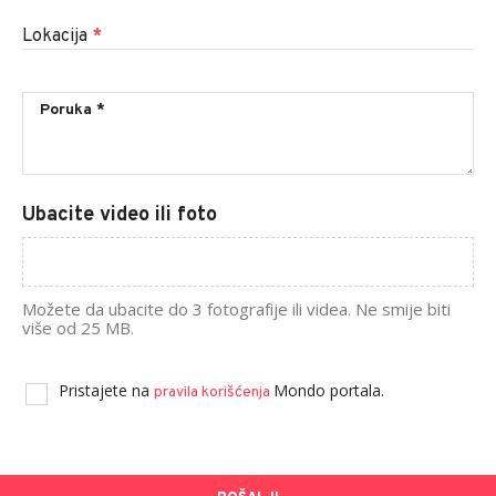
Lokacija
*
Ubacite video ili foto
Možete da ubacite do 3 fotografije ili videa. Ne smije biti
više od 25 MB.
Pristajete na
Mondo portala.
pravila korišćenja