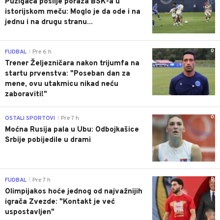
Puzigaća poslije poraza BSK-a u
istorijskom meču: Moglo je da ode i na
jednu i na drugu stranu...
0
FUDBAL
Pre 6 h
|
Trener Željezničara nakon trijumfa na
startu prvenstva: "Poseban dan za
mene, ovu utakmicu nikad neću
zaboraviti!"
0
OSTALI SPORTOVI
Pre 7 h
|
Moćna Rusija pala u Ubu: Odbojkašice
Srbije pobijedile u drami
0
FUDBAL
Pre 7 h
|
Olimpijakos hoće jednog od najvažnijih
igrača Zvezde: "Kontakt je već
uspostavljen"