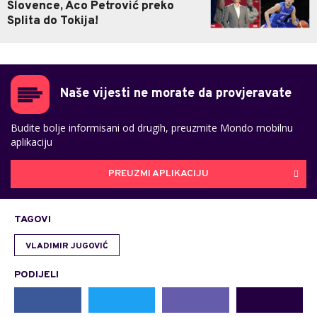
Slovence, Aco Petrović preko
Splita do Tokija!
Naše vijesti ne morate da provjeravate
Budite bolje informisani od drugih, preuzmite Mondo mobilnu
aplikaciju
PREUZMI APLIKACIJU
TAGOVI
VLADIMIR JUGOVIĆ
PODIJELI