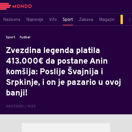
Naslovna
Najnovije
Info
Sport
Zabava
Magazin
M
Sport
Fudbal
Zvezdina legenda platila
413.000€ da postane Anin
komšija: Poslije Švajnija i
Srpkinje, i on je pazario u ovoj
banji!
04.07.2021. / 10:22