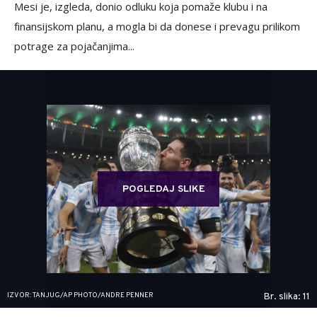
Mesi je, izgleda, donio odluku koja pomaže klubu i na
finansijskom planu, a mogla bi da donese i prevagu prilikom
potrage za pojačanjima...
POGLEDAJ SLIKE
IZVOR: TANJUG/AP PHOTO/ANDRE PENNER
Br. slika: 11