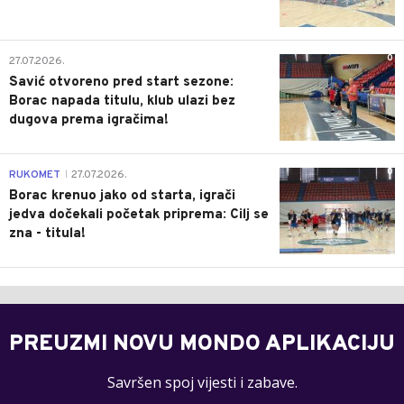
0
27.07.2026.
Savić otvoreno pred start sezone:
Borac napada titulu, klub ulazi bez
dugova prema igračima!
0
RUKOMET
27.07.2026.
|
Borac krenuo jako od starta, igrači
jedva dočekali početak priprema: Cilj se
zna - titula!
PREUZMI NOVU MONDO APLIKACIJU
Savršen spoj vijesti i zabave.