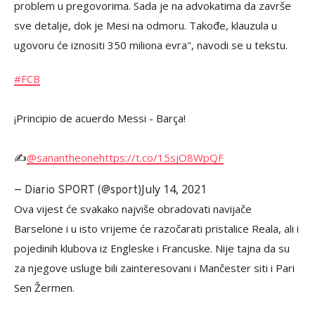
problem u pregovorima. Sada je na advokatima da završe
sve detalje, dok je Mesi na odmoru. Takođe, klauzula u
ugovoru će iznositi 350 miliona evra", navodi se u tekstu.
#FCB
¡Principio de acuerdo Messi - Barça!
✍️
@sanantheone
https://t.co/15sjO8WpQF
July 14, 2021
— Diario SPORT (@sport)
Ova vijest će svakako najviše obradovati navijače
Barselone i u isto vrijeme će razočarati pristalice Reala, ali i
pojedinih klubova iz Engleske i Francuske. Nije tajna da su
za njegove usluge bili zainteresovani i Mančester siti i Pari
Sen Žermen.