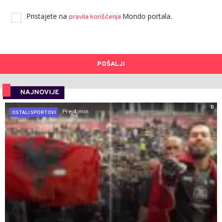
Pristajete na
Mondo portala.
pravila korišćenja
POŠALJI
NAJNOVIJE
0
Pre 4 min
OSTALI SPORTOVI