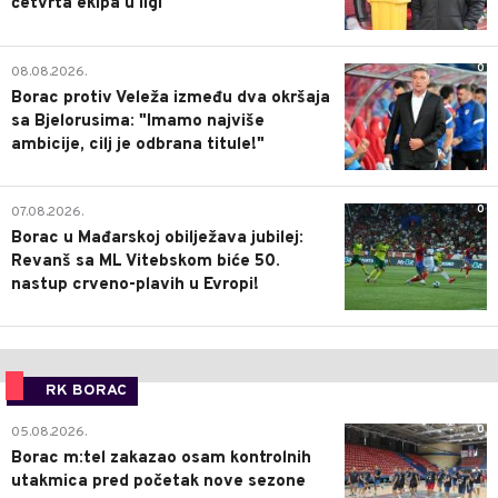
četvrta ekipa u ligi
0
08.08.2026.
Borac protiv Veleža između dva okršaja
sa Bjelorusima: "Imamo najviše
ambicije, cilj je odbrana titule!"
0
07.08.2026.
Borac u Mađarskoj obilježava jubilej:
Revanš sa ML Vitebskom biće 50.
nastup crveno-plavih u Evropi!
RK BORAC
0
05.08.2026.
Borac m:tel zakazao osam kontrolnih
utakmica pred početak nove sezone