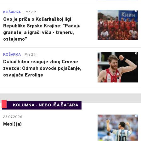
0
KOŠARKA
Pre 2 h
|
Ovo je priča o Košarkaškoj ligi
Republike Srpske Krajine: "Padaju
granate, a igrači viču - treneru,
ostajemo"
0
KOŠARKA
Pre 2 h
|
Dubai hitno reaguje zbog Crvene
zvezde: Odmah dovode pojačanje,
osvajača Evrolige
KOLUMNA - NEBOJŠA ŠATARA
0
23.07.2026.
Mesi(ja)