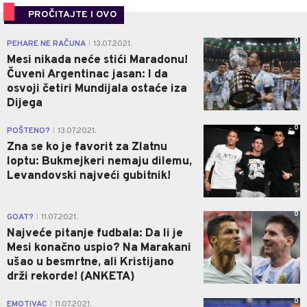
PROČITAJTE I OVO
0
PEHARE NE RAČUNA
13.07.2021.
|
Mesi nikada neće stići Maradonu!
Čuveni Argentinac jasan: I da
osvoji četiri Mundijala ostaće iza
Dijega
0
POŠTENO?
13.07.2021.
|
Zna se ko je favorit za Zlatnu
loptu: Bukmejkeri nemaju dilemu,
Levandovski najveći gubitnik!
0
GOAT?
11.07.2021.
|
Najveće pitanje fudbala: Da li je
Mesi konačno uspio? Na Marakani
ušao u besmrtne, ali Kristijano
drži rekorde! (ANKETA)
0
EMOTIVAC
11.07.2021.
|