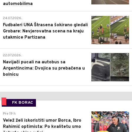
automobilima
0
24.07.2026.
Fudbaleri UNA Štrasena šokirano gledali
Grobare: Nevjerovatna scena na kraju
utakmice Partizana
0
22.07.2026.
Navijači pucali na autobus sa
Argentincima: Dvojica su prebačena u
bolnicu
FK BORAC
0
Pre 19 h
Velež želi iskoristiti umor Borca, Ibro
Rahimić optimista: Po kvalitetu smo