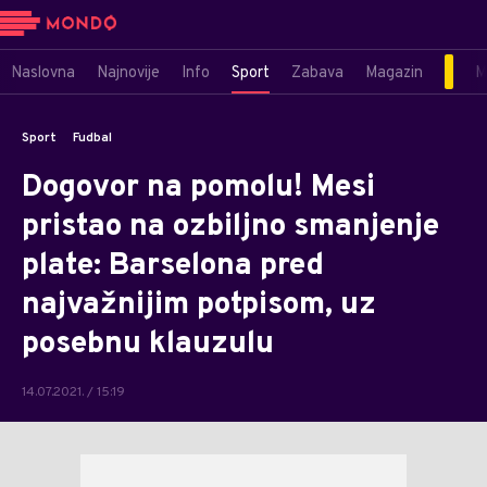
Naslovna
Najnovije
Info
Sport
Zabava
Magazin
M
Sport
Fudbal
Dogovor na pomolu! Mesi
pristao na ozbiljno smanjenje
plate: Barselona pred
najvažnijim potpisom, uz
posebnu klauzulu
14.07.2021. / 15:19