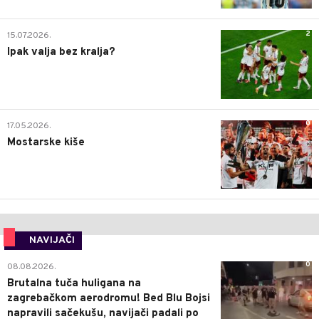
2
15.07.2026.
Ipak valja bez kralja?
0
17.05.2026.
Mostarske kiše
NAVIJAČI
0
08.08.2026.
Brutalna tuča huligana na
zagrebačkom aerodromu! Bed Blu Bojsi
napravili sačekušu, navijači padali po