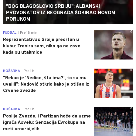
"BOG BLAGOSLOVIO SRBIJU": ALBANSKI
PROVOKATOR IZ BEOGRADA ŠOKIRAO NOVOM
PORUKOM
0
FUDBAL
Pre 18 min
|
Reprezentativac Srbije precrtan u
klubu: Trenira sam, niko ga ne zove
kada su utakmice
0
KOŠARKA
Pre 1 h
|
"Rekao je 'Nedice, šta ima?', to su mu
uvalili": Nedović otkrio kako je otišao iz
Crvene zvezde
0
KOŠARKA
Pre 1 h
|
Poslije Zvezde, i Partizan hoće da uzme
igrača Asvelu: Senzacija Evrokupa na
meti crno-bijelih