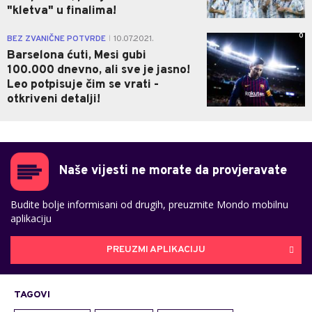
"kletva" u finalima!
0
BEZ ZVANIČNE POTVRDE
10.07.2021.
|
Barselona ćuti, Mesi gubi
100.000 dnevno, ali sve je jasno!
Leo potpisuje čim se vrati -
otkriveni detalji!
Naše vijesti ne morate da provjeravate
Budite bolje informisani od drugih, preuzmite Mondo mobilnu
aplikaciju
PREUZMI APLIKACIJU
TAGOVI