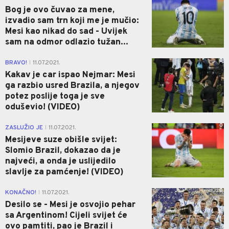
Bog je ovo čuvao za mene,
izvadio sam trn koji me je mučio:
Mesi kao nikad do sad - Uvijek
sam na odmor odlazio tužan...
0
BRAVO!
11.07.2021.
|
Kakav je car ispao Nejmar: Mesi
ga razbio usred Brazila, a njegov
potez poslije toga je sve
oduševio! (VIDEO)
0
ZASLUŽIO JE
11.07.2021.
|
Mesijeve suze obišle svijet:
Slomio Brazil, dokazao da je
najveći, a onda je uslijedilo
slavlje za pamćenje! (VIDEO)
0
KONAČNO!
11.07.2021.
|
Desilo se - Mesi je osvojio pehar
sa Argentinom! Cijeli svijet će
ovo pamtiti, pao je Brazil i