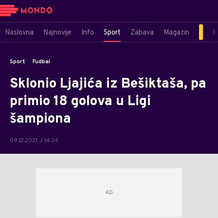
Naslovna
Najnovije
Info
Sport
Zabava
Magazin
M
Sport
Fudbal
Sklonio Ljajića iz Bešiktaša, pa
primio 18 golova u Ligi
šampiona
09.12.2021. / 14:34