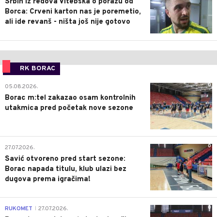
Srbin iz redova Vitebska o porazu od
Borca: Crveni karton nas je poremetio,
ali ide revanš - ništa još nije gotovo
RK BORAC
0
05.08.2026.
Borac m:tel zakazao osam kontrolnih
utakmica pred početak nove sezone
0
27.07.2026.
Savić otvoreno pred start sezone:
Borac napada titulu, klub ulazi bez
dugova prema igračima!
0
RUKOMET
27.07.2026.
|