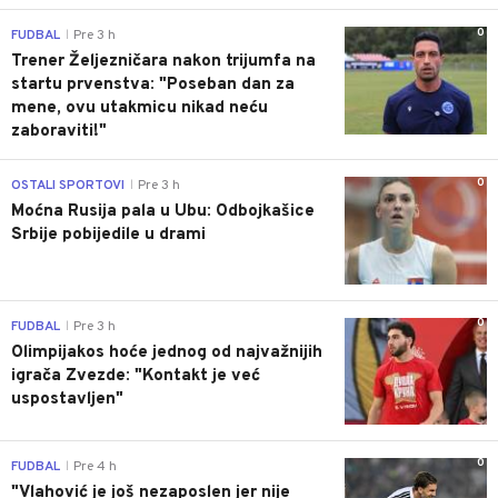
0
FUDBAL
Pre 3 h
|
Trener Željezničara nakon trijumfa na
startu prvenstva: "Poseban dan za
mene, ovu utakmicu nikad neću
zaboraviti!"
0
OSTALI SPORTOVI
Pre 3 h
|
Moćna Rusija pala u Ubu: Odbojkašice
Srbije pobijedile u drami
0
FUDBAL
Pre 3 h
|
Olimpijakos hoće jednog od najvažnijih
igrača Zvezde: "Kontakt je već
uspostavljen"
0
FUDBAL
Pre 4 h
|
"Vlahović je još nezaposlen jer nije