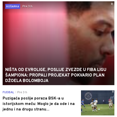
0
Pre 3 h
KOŠARKA
NIŠTA OD EVROLIGE, POSLIJE ZVEZDE U FIBA LIGU
ŠAMPIONA: PROPALI PROJEKAT POKVARIO PLAN
DŽOELA BOLOMBOJA
0
FUDBAL
Pre 3 h
|
Puzigaća poslije poraza BSK-a u
istorijskom meču: Moglo je da ode i na
jednu i na drugu stranu...