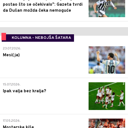
postao što se očekivalo": Gazeta tvrdi
da Dušan možda čeka nemoguće
KOLUMNA - NEBOJŠA ŠATARA
0
23.07.2026.
Mesi(ja)
2
15.07.2026.
Ipak valja bez kralja?
0
17.05.2026.
Mostarske kiše