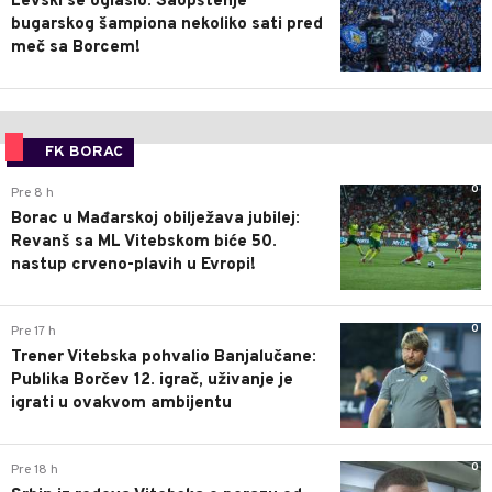
Levski se oglasio: Saopštenje
bugarskog šampiona nekoliko sati pred
meč sa Borcem!
FK BORAC
0
Pre 8 h
Borac u Mađarskoj obilježava jubilej:
Revanš sa ML Vitebskom biće 50.
nastup crveno-plavih u Evropi!
0
Pre 17 h
Trener Vitebska pohvalio Banjalučane:
Publika Borčev 12. igrač, uživanje je
igrati u ovakvom ambijentu
0
Pre 18 h