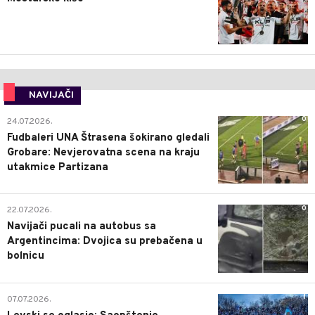
NAVIJAČI
0
24.07.2026.
Fudbaleri UNA Štrasena šokirano gledali
Grobare: Nevjerovatna scena na kraju
utakmice Partizana
0
22.07.2026.
Navijači pucali na autobus sa
Argentincima: Dvojica su prebačena u
bolnicu
1
07.07.2026.