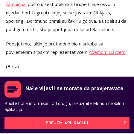
šampiona
, pošto u šest utakmica Grupe C nije osvojio
nijedan bod. U grupi u kojoj su se još takmičili Ajaks,
Sporting i Dortmund primili su čak 18 golova, a uspeli su da
postignu tek tri, što je opet jedan više od Barselone.
Podsjetimo, Jalčin je prethodno bio u sukobu sa
povremenim srpskim reprezentativcem
Ademom Ljajićem
.
(Beta)
Naše vijesti ne morate da provjeravate
Budite bolje informisani od drugih, preuzmite Mondo mobilnu
aplikaciju
PREUZMI APLIKACIJU