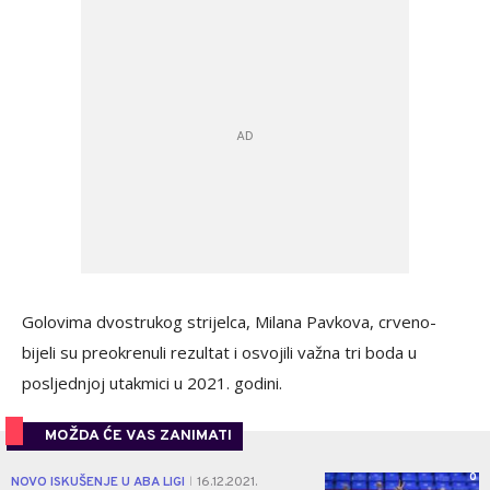
Golovima dvostrukog strijelca, Milana Pavkova, crveno-
bijeli su preokrenuli rezultat i osvojili važna tri boda u
posljednjoj utakmici u 2021. godini.
MOŽDA ĆE VAS ZANIMATI
0
NOVO ISKUŠENJE U ABA LIGI
16.12.2021.
|