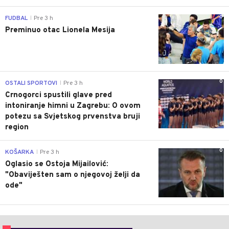
0
FUDBAL
Pre 3 h
|
Preminuo otac Lionela Mesija
0
OSTALI SPORTOVI
Pre 3 h
|
Crnogorci spustili glave pred
intoniranje himni u Zagrebu: O ovom
potezu sa Svjetskog prvenstva bruji
region
0
KOŠARKA
Pre 3 h
|
Oglasio se Ostoja Mijailović:
"Obaviješten sam o njegovoj želji da
ode"