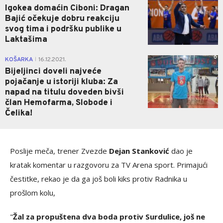
Igokea domaćin Ciboni: Dragan
Bajić očekuje dobru reakciju
svog tima i podršku publike u
Laktašima
0
KOŠARKA
16.12.2021.
|
Bijeljinci doveli najveće
pojačanje u istoriji kluba: Za
napad na titulu doveden bivši
član Hemofarma, Slobode i
Čelika!
Poslije meča, trener Zvezde
Dejan Stanković
dao je
kratak komentar u razgovoru za TV Arena sport. Primajući
čestitke, rekao je da ga još boli kiks protiv Radnika u
prošlom kolu,
"
Žal za propuštena dva boda protiv Surdulice, još ne