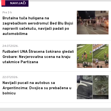
NAVIJAČI
0
Pre 3 h
Brutalna tuča huligana na
zagrebačkom aerodromu! Bed Blu Bojsi
napravili sačekušu, navijači padali po
automobilima
0
24.07.2026.
Fudbaleri UNA Štrasena šokirano gledali
Grobare: Nevjerovatna scena na kraju
utakmice Partizana
0
22.07.2026.
Navijači pucali na autobus sa
Argentincima: Dvojica su prebačena u
bolnicu