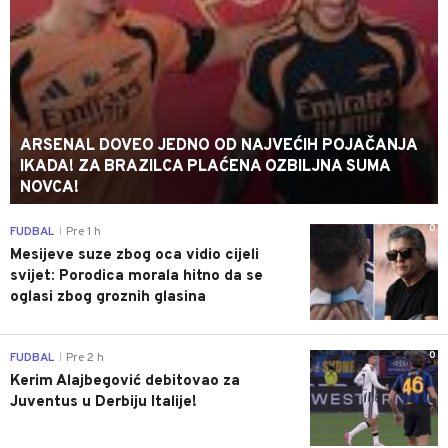
ARSENAL DOVEO JEDNO OD NAJVEĆIH POJAČANJA
IKADA! ZA BRAZILCA PLAĆENA OZBILJNA SUMA
NOVCA!
0
FUDBAL
Pre 1 h
|
Mesijeve suze zbog oca vidio cijeli
svijet: Porodica morala hitno da se
oglasi zbog groznih glasina
0
FUDBAL
Pre 2 h
|
Kerim Alajbegović debitovao za
Juventus u Derbiju Italije!