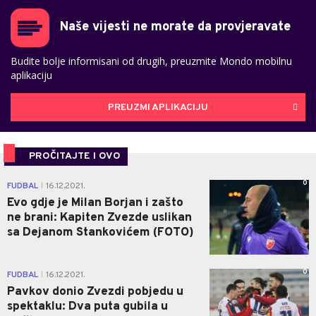
Naše vijesti ne morate da provjeravate
Budite bolje informisani od drugih, preuzmite Mondo mobilnu
aplikaciju
PREUZMI APLIKACIJU
PROČITAJTE I OVO
0
FUDBAL
16.12.2021.
|
Evo gdje je Milan Borjan i zašto
ne brani: Kapiten Zvezde uslikan
sa Dejanom Stankovićem (FOTO)
0
FUDBAL
16.12.2021.
|
Pavkov donio Zvezdi pobjedu u
spektaklu: Dva puta gubila u