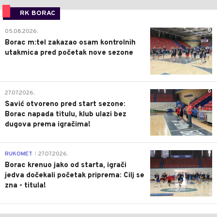
RK BORAC
0
05.08.2026.
Borac m:tel zakazao osam kontrolnih
utakmica pred početak nove sezone
0
27.07.2026.
Savić otvoreno pred start sezone:
Borac napada titulu, klub ulazi bez
dugova prema igračima!
0
RUKOMET
27.07.2026.
|
Borac krenuo jako od starta, igrači
jedva dočekali početak priprema: Cilj se
zna - titula!