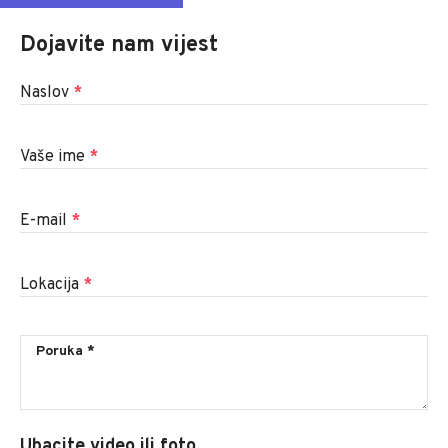
Dojavite nam vijest
Naslov
*
Vaše ime
*
E-mail
*
Lokacija
*
Ubacite video ili foto