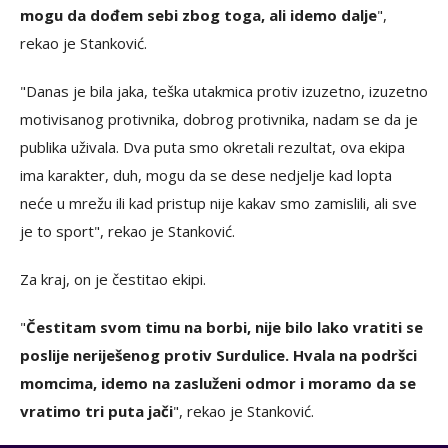
mogu da dođem sebi zbog toga, ali idemo dalje
",
rekao je Stanković.
"Danas je bila jaka, teška utakmica protiv izuzetno, izuzetno
motivisanog protivnika, dobrog protivnika, nadam se da je
publika uživala. Dva puta smo okretali rezultat, ova ekipa
ima karakter, duh, mogu da se dese nedjelje kad lopta
neće u mrežu ili kad pristup nije kakav smo zamislili, ali sve
je to sport", rekao je Stanković.
Za kraj, on je čestitao ekipi.
"
Čestitam svom timu na borbi, nije bilo lako vratiti se
poslije neriješenog protiv Surdulice. Hvala na podršci
momcima, idemo na zasluženi odmor i moramo da se
vratimo tri puta jači
", rekao je Stanković.