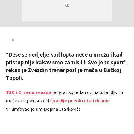
Dragan
AUTOR
0
Šutvić
"Dese se nedjelje kad lopta neće u mrežu i kad
pristup nije kakav smo zamislili. Sve je to sport",
rekao je Zvezdin trener poslije meča u Bačkoj
Topoli.
TSC i Crvena zvezda
odigrali su jedan od najuzbudljivijih
mečeva u polusezoni i
poslije preokreta i drame
trijumfovao je tim Dejana Stankovića.