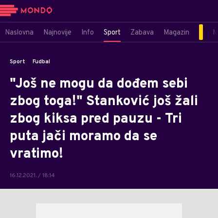
Naslovna
Najnovije
Info
Sport
Zabava
Magazin
M
Sport
Fudbal
"Još ne mogu da dođem sebi
zbog toga!" Stanković još žali
zbog kiksa pred pauzu - Tri
puta jači moramo da se
vratimo!
16.12.2021. / 18:14