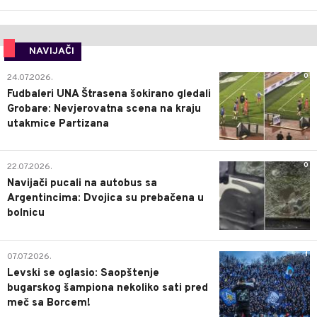
NAVIJAČI
0
24.07.2026.
Fudbaleri UNA Štrasena šokirano gledali
Grobare: Nevjerovatna scena na kraju
utakmice Partizana
0
22.07.2026.
Navijači pucali na autobus sa
Argentincima: Dvojica su prebačena u
bolnicu
1
07.07.2026.
Levski se oglasio: Saopštenje
bugarskog šampiona nekoliko sati pred
meč sa Borcem!