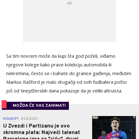
Sa tim novcem može da kupi šta god poželi, viđamo
njegove kolege kako prave kolekciju automobila ili
nekretnina, često se i bahate do granice gađenja, međutim
Markus Rašford je malo drugačiji od svih fudbalera pošto
još od tinejdžerskih dana pokazuje da je veliki altruista.
MOŽDA ĆE VAS ZANIMATI
0
KOLIKO?
21.12.2021.
|
U Zvezdi i Partizanu je ovo
skromna plata: Najveći talenat