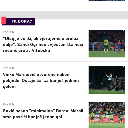
FK BORAC
0
Pre 8 h
"Ulog je veliki, ali vjerujemo u prolaz
dalje": Sandi Ogrinec svjestan šta nosi
revanš protiv Vitebska
0
Pre 8 h
Vinko Marinović otvoreno nakon
pobjede: Ostaje žal za bar još jednim
golom
0
Pre 8 h
Savić nakon "minimalca" Borca: Morali
smo postići bar još jedan gol