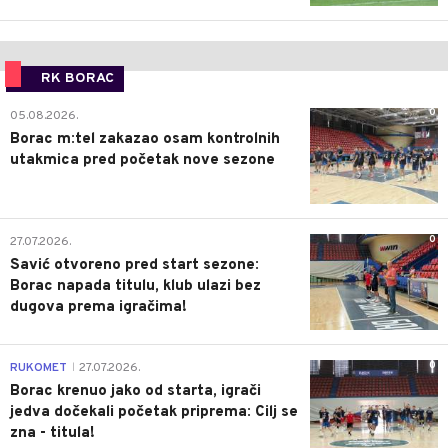
RK BORAC
0
05.08.2026.
Borac m:tel zakazao osam kontrolnih
utakmica pred početak nove sezone
0
27.07.2026.
Savić otvoreno pred start sezone:
Borac napada titulu, klub ulazi bez
dugova prema igračima!
0
RUKOMET
27.07.2026.
|
Borac krenuo jako od starta, igrači
jedva dočekali početak priprema: Cilj se
zna - titula!