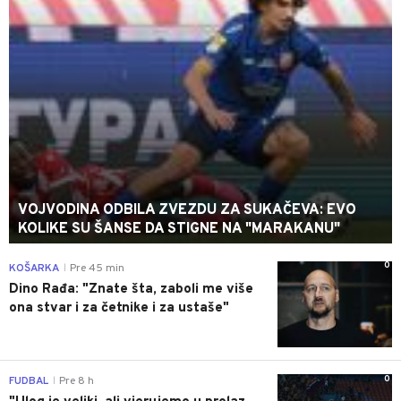
VOJVODINA ODBILA ZVEZDU ZA SUKAČEVA: EVO
KOLIKE SU ŠANSE DA STIGNE NA "MARAKANU"
0
KOŠARKA
Pre 45 min
|
Dino Rađa: "Znate šta, zaboli me više
ona stvar i za četnike i za ustaše"
0
FUDBAL
Pre 8 h
|