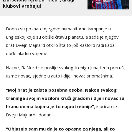
Barselone igra za "siću", drugi
klubovi vrebaju!
Dobro su poznate njegove humanitarne kampanje u
Engleskoj koje su obišle čitavu planetu, a sada je njegov
brat Dvejn Majnard otkrio šta to još Rašford radi kada
dođe hladno vrijeme.
Naime, Rašford se poslije svakog treniga Junajteda preruši,
uzme novac, sjedne u auto i dijeli novac sriomašnima.
"Moj brat je zaista posebna osoba. Nakon svakog
treninga svojim vozilom kruži gradom i dijeli novac za
hranu onima kojima je to najpotrebnije"
, ispričao je
Dvejn Majnard i dodao:
"Objasnio sam mu da je to opasno za njega, ali to