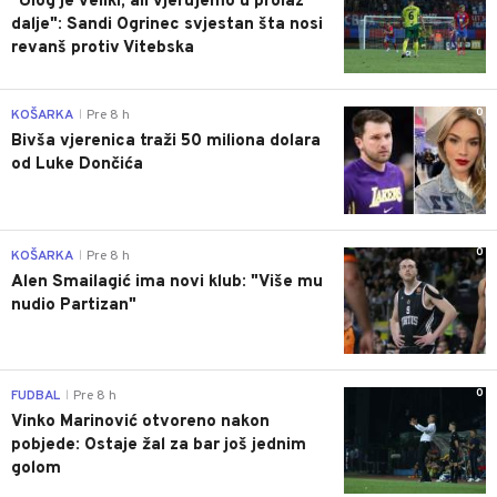
"Ulog je veliki, ali vjerujemo u prolaz
dalje": Sandi Ogrinec svjestan šta nosi
revanš protiv Vitebska
0
KOŠARKA
Pre 8 h
|
Bivša vjerenica traži 50 miliona dolara
od Luke Dončića
0
KOŠARKA
Pre 8 h
|
Alen Smailagić ima novi klub: "Više mu
nudio Partizan"
0
FUDBAL
Pre 8 h
|
Vinko Marinović otvoreno nakon
pobjede: Ostaje žal za bar još jednim
golom