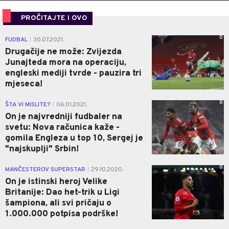
PROČITAJTE I OVO
0
FUDBAL
30.07.2021.
|
Drugačije ne može: Zvijezda
Junajteda mora na operaciju,
engleski mediji tvrde - pauzira tri
mjeseca!
0
ŠTA VI MISLITE?
06.01.2021.
|
On je najvredniji fudbaler na
svetu: Nova računica kaže -
gomila Engleza u top 10, Sergej je
"najskuplji" Srbin!
0
MANČESTEROV SUPERSTAR
29.10.2020.
|
On je istinski heroj Velike
Britanije: Dao het-trik u Ligi
šampiona, ali svi pričaju o
1.000.000 potpisa podrške!