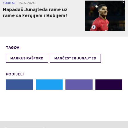
0
FUDBAL
15.07.2020.
|
Napadač Junajteda rame uz
rame sa Fergijem i Bobijem!
TAGOVI
MARKUS RAŠFORD
MANČESTER JUNAJTED
PODIJELI