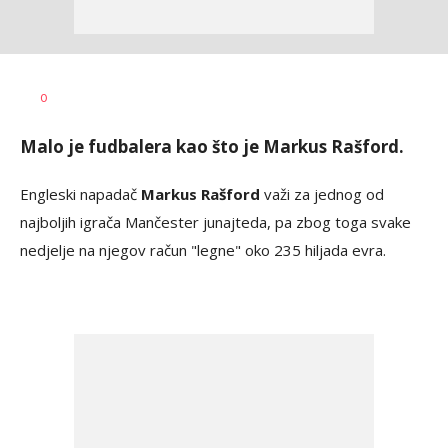
Bojan
AUTOR
0
Jakovljević
Malo je fudbalera kao što je Markus Rašford.
Engleski napadač
Markus Rašford
važi za jednog od
najboljih igrača Mančester junajteda, pa zbog toga svake
nedjelje na njegov račun "legne" oko 235 hiljada evra.