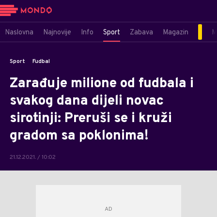
Naslovna
Najnovije
Info
Sport
Zabava
Magazin
M
Sport
Fudbal
Zarađuje milione od fudbala i
svakog dana dijeli novac
sirotinji: Preruši se i kruži
gradom sa poklonima!
21.12.2021. / 10:02