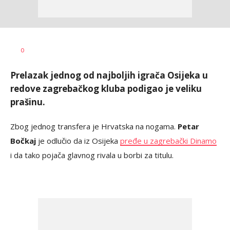
Dragan
AUTOR
0
Šutvić
Prelazak jednog od najboljih igrača Osijeka u
redove zagrebačkog kluba podigao je veliku
prašinu.
Zbog jednog transfera je Hrvatska na nogama.
Petar
Bočkaj
je odlučio da iz Osijeka
pređe u zagrebački Dinamo
i da tako pojača glavnog rivala u borbi za titulu.