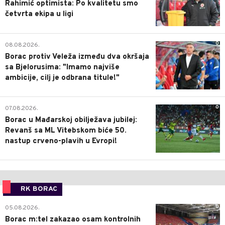
Rahimić optimista: Po kvalitetu smo
četvrta ekipa u ligi
0
08.08.2026.
Borac protiv Veleža između dva okršaja
sa Bjelorusima: "Imamo najviše
ambicije, cilj je odbrana titule!"
0
07.08.2026.
Borac u Mađarskoj obilježava jubilej:
Revanš sa ML Vitebskom biće 50.
nastup crveno-plavih u Evropi!
RK BORAC
0
05.08.2026.
Borac m:tel zakazao osam kontrolnih