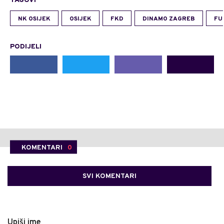
TAGOVI
NK OSIJEK
OSIJEK
FKD
DINAMO ZAGREB
FU
PODIJELI
KOMENTARI
0
SVI KOMENTARI
Upiši ime