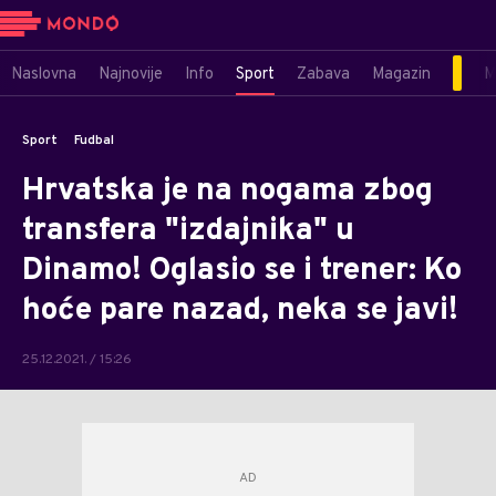
Naslovna
Najnovije
Info
Sport
Zabava
Magazin
M
Sport
Fudbal
Hrvatska je na nogama zbog
transfera "izdajnika" u
Dinamo! Oglasio se i trener: Ko
hoće pare nazad, neka se javi!
25.12.2021. / 15:26