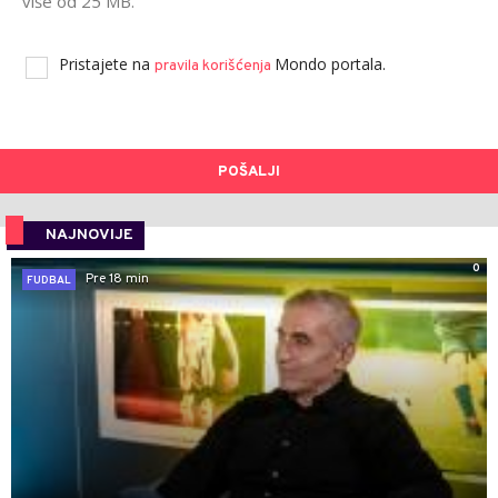
više od 25 MB.
Pristajete na
Mondo portala.
pravila korišćenja
POŠALJI
NAJNOVIJE
0
Pre 18 min
FUDBAL