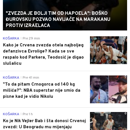
"ZVEZDA JE BOLJI TIM OD HAPOELA": BOŠKO
ĐUROVSKU POZVAO NAVIJAČE NA MARAKANU
PROTIV IZRAELACA
0
KOŠARKA
Pre 29 min
|
Kako je Crvena zvezda otela najboljeg
defanzivca Evrolige? Kada se sve
raspalo kod Parkera, Teodosić je digao
slušalicu
0
KOŠARKA
Pre 41 min
|
"To da pitam Crnogorca od 140 kg
mišića?": NBA superstar nije smio da
pisne kad je vidio Nikolu
0
KOŠARKA
Pre 1 h
|
Ko je Nik Vejler Bab i šta donosi Crvenoj
zvezdi: U Beogradu mu mijenjaju