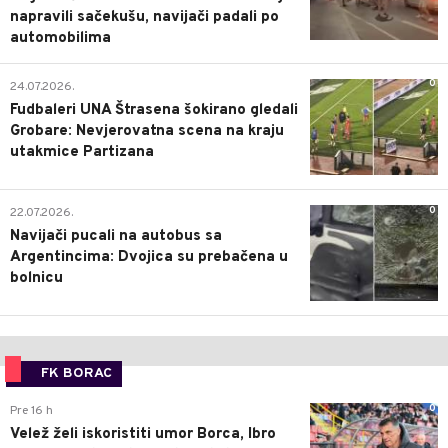
napravili sačekušu, navijači padali po
automobilima
0
24.07.2026.
Fudbaleri UNA Štrasena šokirano gledali
Grobare: Nevjerovatna scena na kraju
utakmice Partizana
0
22.07.2026.
Navijači pucali na autobus sa
Argentincima: Dvojica su prebačena u
bolnicu
FK BORAC
0
Pre 16 h
Velež želi iskoristiti umor Borca, Ibro