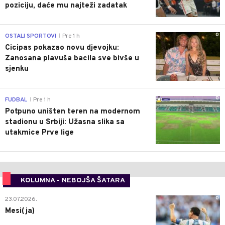
poziciju, daće mu najteži zadatak
0
OSTALI SPORTOVI
Pre 1 h
|
Cicipas pokazao novu djevojku:
Zanosana plavuša bacila sve bivše u
sjenku
0
FUDBAL
Pre 1 h
|
Potpuno uništen teren na modernom
stadionu u Srbiji: Užasna slika sa
utakmice Prve lige
KOLUMNA - NEBOJŠA ŠATARA
0
23.07.2026.
Mesi(ja)