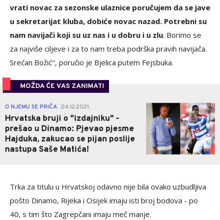
vrati novac za sezonske ulaznice poručujem da se jave
u sekretarijat kluba, dobiće novac nazad. Potrebni su
nam navijači koji su uz nas i u dobru i u zlu
. Borimo se
za najviše ciljeve i za to nam treba podrška pravih navijača.
Srećan Božić", poručio je Bjelica putem Fejsbuka.
MOŽDA ĆE VAS ZANIMATI
0
O NJEMU SE PRIČA
24.12.2021.
|
Hrvatska bruji o "izdajniku" -
prešao u Dinamo: Pjevao pjesme
Hajduka, zakucao se pijan poslije
nastupa Saše Matića!
Trka za titulu u Hrvatskoj odavno nije bila ovako uzbudljiva
pošto Dinamo, Rijeka i Osijek imaju isti broj bodova - po
40, s tim što Zagrepčani imaju meč manje.