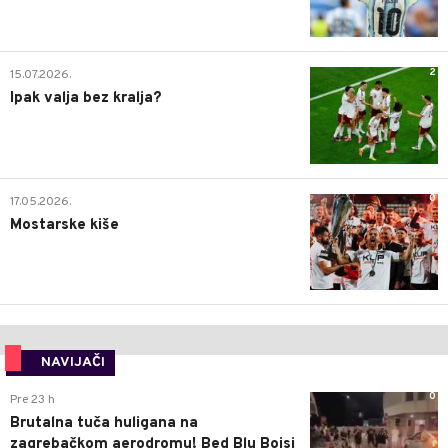
2
15.07.2026.
Ipak valja bez kralja?
0
17.05.2026.
Mostarske kiše
NAVIJAČI
0
Pre 23 h
Brutalna tuča huligana na
zagrebačkom aerodromu! Bed Blu Bojsi