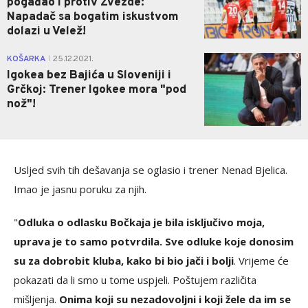
pogađao i protiv Zvezde:
Napadač sa bogatim iskustvom
dolazi u Velež!
0
KOŠARKA
25.12.2021.
|
Igokea bez Bajića u Sloveniji i
Grčkoj: Trener Igokee mora "pod
nož"!
Usljed svih tih dešavanja se oglasio i trener Nenad Bjelica.
Imao je jasnu poruku za njih.
"
Odluka o odlasku Bočkaja je bila isključivo moja,
uprava je to samo potvrdila. Sve odluke koje donosim
su za dobrobit kluba, kako bi bio jači i bolji
. Vrijeme će
pokazati da li smo u tome uspjeli. Poštujem različita
mišljenja.
Onima koji su nezadovoljni i koji žele da im se