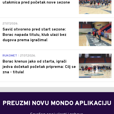
utakmica pred početak nove sezone
0
27.07.2026.
Savić otvoreno pred start sezone:
Borac napada titulu, klub ulazi bez
dugova prema igračima!
0
RUKOMET
27.07.2026.
|
Borac krenuo jako od starta, igrači
jedva dočekali početak priprema: Cilj se
zna - titula!
PREUZMI NOVU MONDO APLIKACIJU