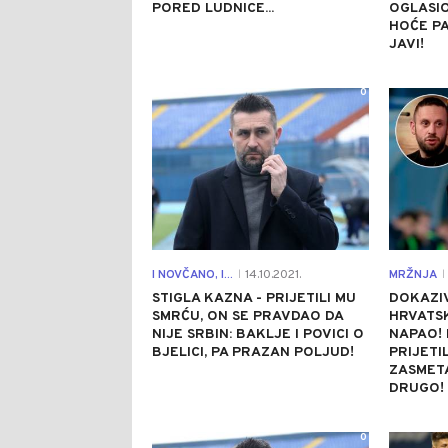
PORED LUDNICE...
OGLASIO
HOĆE PA
JAVI!
0
I NOVČANO, I...
14.10.2021.
MRŽNJA
|
|
STIGLA KAZNA - PRIJETILI MU
DOKAZIV
SMRĆU, ON SE PRAVDAO DA
HRVATSK
NIJE SRBIN: BAKLJE I POVICI O
NAPAO!
BJELICI, PA PRAZAN POLJUD!
PRIJETIL
ZASMET
DRUGO!
0