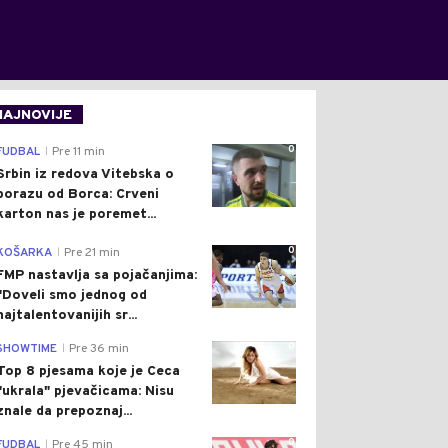
NAJNOVIJE
0
FUDBAL
Pre 11 min
|
Srbin iz redova Vitebska o
porazu od Borca: Crveni
karton nas je poremet...
0
KOŠARKA
Pre 21 min
|
FMP nastavlja sa pojačanjima:
"Doveli smo jednog od
najtalentovanijih sr...
0
SHOWTIME
Pre 36 min
|
Top 8 pjesama koje je Ceca
"ukrala" pjevačicama: Nisu
znale da prepoznaj...
0
FUDBAL
Pre 45 min
|