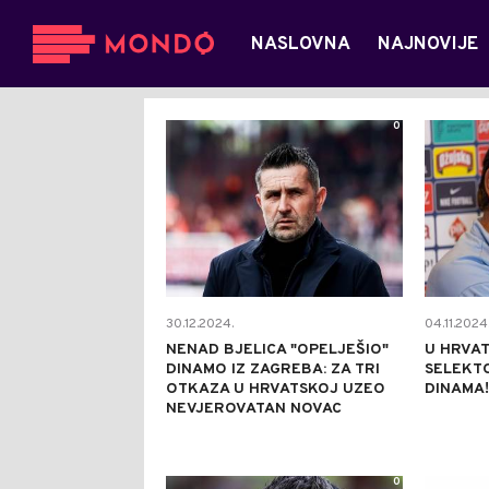
NASLOVNA
NAJNOVIJE
0
30.12.2024.
04.11.2024
NENAD BJELICA "OPELJEŠIO"
U HRVAT
DINAMO IZ ZAGREBA: ZA TRI
SELEKTO
OTKAZA U HRVATSKOJ UZEO
DINAMA!
NEVJEROVATAN NOVAC
0