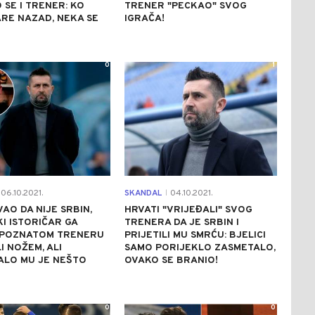
 SE I TRENER: KO
TRENER "PECKAO" SVOG
RE NAZAD, NEKA SE
IGRAČA!
0
1
06.10.2021.
SKANDAL
04.10.2021.
|
AO DA NIJE SRBIN,
HRVATI "VRIJEĐALI" SVOG
I ISTORIČAR GA
TRENERA DA JE SRBIN I
 POZNATOM TRENERU
PRIJETILI MU SMRĆU: BJELICI
I NOŽEM, ALI
SAMO PORIJEKLO ZASMETALO,
ALO MU JE NEŠTO
OVAKO SE BRANIO!
0
0