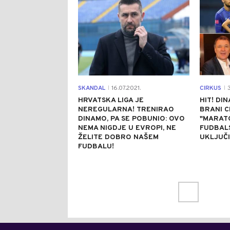
SKANDAL
16.07.2021.
CIRKUS
3
|
|
HRVATSKA LIGA JE
HIT! DI
NEREGULARNA! TRENIRAO
BRANI C
DINAMO, PA SE POBUNIO: OVO
"MARATO
NEMA NIGDJE U EVROPI, NE
FUDBALS
ŽELITE DOBRO NAŠEM
UKLJUČI
FUDBALU!