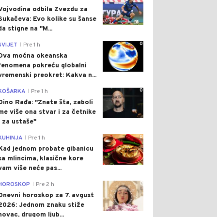
Vojvodina odbila Zvezdu za
Sukačeva: Evo kolike su šanse
da stigne na "M...
0
SVIJET
Pre 1 h
|
Dva moćna okeanska
fenomena pokreću globalni
vremenski preokret: Kakva n...
0
KOŠARKA
Pre 1 h
|
Dino Rađa: "Znate šta, zaboli
me više ona stvar i za četnike
i za ustaše"
0
KUHINJA
Pre 1 h
|
Kad jednom probate gibanicu
sa mlincima, klasične kore
vam više neće pas...
0
HOROSKOP
Pre 2 h
|
Dnevni horoskop za 7. avgust
2026: Jednom znaku stiže
novac, drugom ljub...