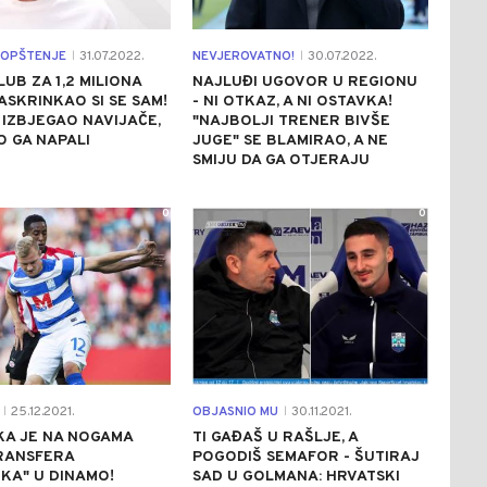
AOPŠTENJE
31.07.2022.
NEVJEROVATNO!
30.07.2022.
|
|
LUB ZA 1,2 MILIONA
NAJLUĐI UGOVOR U REGIONU
ASKRINKAO SI SE SAM!
- NI OTKAZ, A NI OSTAVKA!
 IZBJEGAO NAVIJAČE,
"NAJBOLJI TRENER BIVŠE
 GA NAPALI
JUGE" SE BLAMIRAO, A NE
SMIJU DA GA OTJERAJU
0
0
25.12.2021.
OBJASNIO MU
30.11.2021.
|
|
KA JE NA NOGAMA
TI GAĐAŠ U RAŠLJE, A
RANSFERA
POGODIŠ SEMAFOR - ŠUTIRAJ
IKA" U DINAMO!
SAD U GOLMANA: HRVATSKI