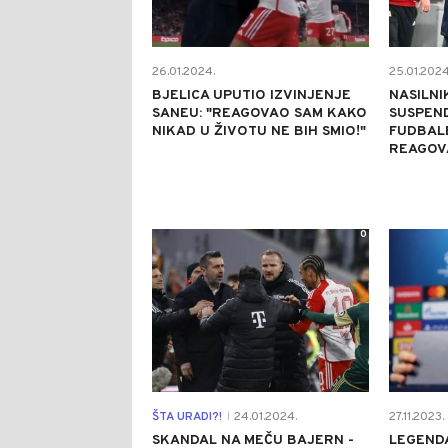
26.01.2024.
25.01.2024
BJELICA UPUTIO IZVINJENJE
NASILNI
SANEU: "REAGOVAO SAM KAKO
SUSPEN
NIKAD U ŽIVOTU NE BIH SMIO!"
FUDBAL
REAGOV
0
ŠTA URADI?!
24.01.2024.
27.11.2023.
|
SKANDAL NA MEČU BAJERN -
LEGENDA