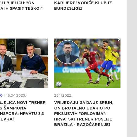
 U BJELICU: "ON
KARIJERE! VODIĆE KLUB IZ
A IH SPASI? TEŠKO!"
BUNDESLIGE!
0
0
NO
18.04.2023.
25.11.2022.
|
JELICA NOVI TRENER
VRIJEĐAJU GA DA JE SRBIN,
G ŠAMPIONA
ON BRUTALNO UDARIO PO
SPORA: HRVATU 3,3
PIKSIJEVIM "ORLOVIMA":
 EVRA!
HRVATSKI TRENER POSLIJE
BRAZILA - RAZOČARENJE!