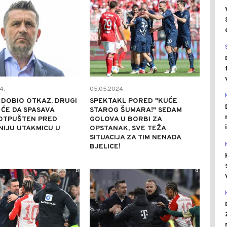
4.
05.05.2024.
 DOBIO OTKAZ, DRUGI
SPEKTAKL PORED "KUĆE
ĆE DA SPASAVA
STAROG ŠUMARA!" SEDAM
 OTPUŠTEN PRED
GOLOVA U BORBI ZA
IJU UTAKMICU U
OPSTANAK, SVE TEŽA
SITUACIJA ZA TIM NENADA
BJELICE!
0
0