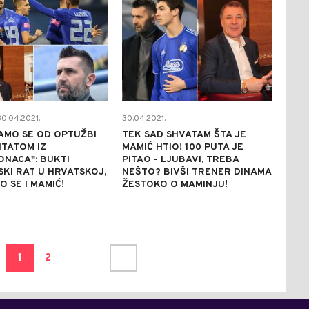
0.04.2021.
30.04.2021.
NAMO SE OD OPTUŽBI
TEK SAD SHVATAM ŠTA JE
ITATOM IZ
MAMIĆ HTIO! 100 PUTA JE
NACA": BUKTI
PITAO - LJUBAVI, TREBA
KI RAT U HRVATSKOJ,
NEŠTO? BIVŠI TRENER DINAMA
O SE I MAMIĆ!
ŽESTOKO O MAMINJU!
1
2