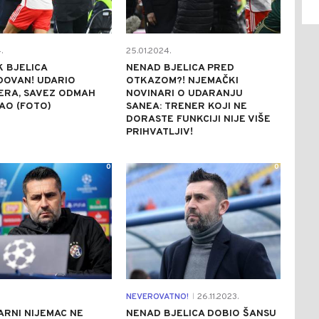
.
25.01.2024.
K BJELICA
NENAD BJELICA PRED
DOVAN! UDARIO
OTKAZOM?! NJEMAČKI
ERA, SAVEZ ODMAH
NOVINARI O UDARANJU
AO (FOTO)
SANEA: TRENER KOJI NE
DORASTE FUNKCIJI NIJE VIŠE
PRIHVATLJIV!
0
0
NEVEROVATNO!
26.11.2023.
|
RNI NIJEMAC NE
NENAD BJELICA DOBIO ŠANSU