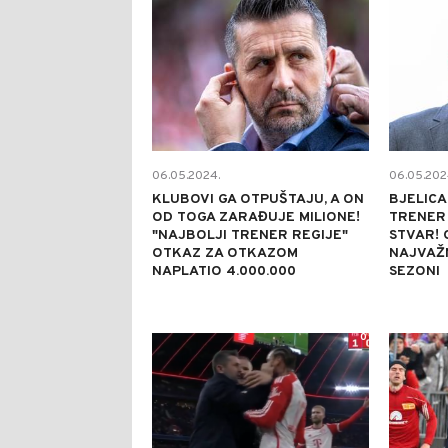
06.05.2024.
06.05.202
KLUBOVI GA OTPUŠTAJU, A ON
BJELICA
OD TOGA ZARAĐUJE MILIONE!
TRENER 
"NAJBOLJI TRENER REGIJE"
STVAR!
OTKAZ ZA OTKAZOM
NAJVAŽN
NAPLATIO 4.000.000
SEZONI
0