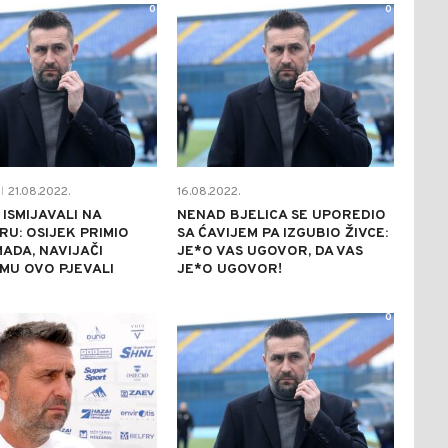
0
0
21.08.2022.
16.08.2022.
|
 ISMIJAVALI NA
NENAD BJELICA SE UPOREDIO
RU: OSIJEK PRIMIO
SA ĆAVIJEM PA IZGUBIO ŽIVCE:
ADA, NAVIJAČI
JE*O VAS UGOVOR, DA VAS
MU OVO PJEVALI
JE*O UGOVOR!
0
0