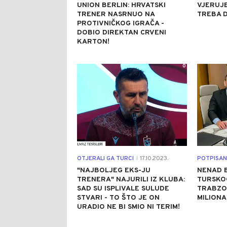
UNION BERLIN: HRVATSKI
VJERUJE
TRENER NASRNUO NA
TREBA D
PROTIVNIČKOG IGRAČA -
DOBIO DIREKTAN CRVENI
KARTON!
0
OTJERALI GA TURCI
17.10.2023.
POTPISA
|
"NAJBOLJEG EKS-JU
NENAD B
TRENERA" NAJURILI IZ KLUBA:
TURSKO
SAD SU ISPLIVALE SULUDE
TRABZON
STVARI - TO ŠTO JE ON
MILIONA
URADIO NE BI SMIO NI TERIM!