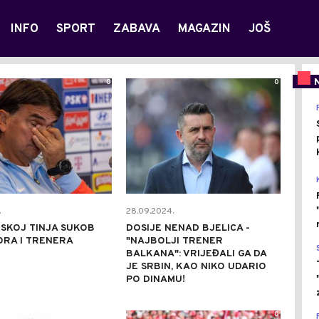
INFO
SPORT
ZABAVA
MAGAZIN
JOŠ
0
0
.
28.09.2024.
SKOJ TINJA SUKOB
DOSIJE NENAD BJELICA -
RA I TRENERA
"NAJBOLJI TRENER
BALKANA": VRIJEĐALI GA DA
JE SRBIN, KAO NIKO UDARIO
PO DINAMU!
0
0