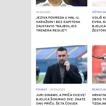
14.08.2022.
OŠTRO S
JEZIVA POVREDA U HNL-U,
VOLIŠ K
VARAŽDIN I BEZ KAPITENA
EVRA, R
ZAUSTAVIO "NAJBOLJEG
BJELICA
TRENERA REGIJE"!
ŽESTOKO
0
POUKA?
22.04.2022.
REAKCIJA
|
JURI DINAMO, A PRIČA VICEVE!
HRVATS
BJELICA ŠOKIRAO SVE: ZNATE
ZBOG T
ONU PRIČU, ŠETA ČOVJEK
"IZDAJN