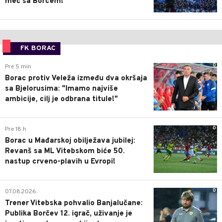
meč sa Borcem!
FK BORAC
0
Pre 5 min
Borac protiv Veleža između dva okršaja
sa Bjelorusima: "Imamo najviše
ambicije, cilj je odbrana titule!"
0
Pre 18 h
Borac u Mađarskoj obilježava jubilej:
Revanš sa ML Vitebskom biće 50.
nastup crveno-plavih u Evropi!
0
07.08.2026.
Trener Vitebska pohvalio Banjalučane:
Publika Borčev 12. igrač, uživanje je