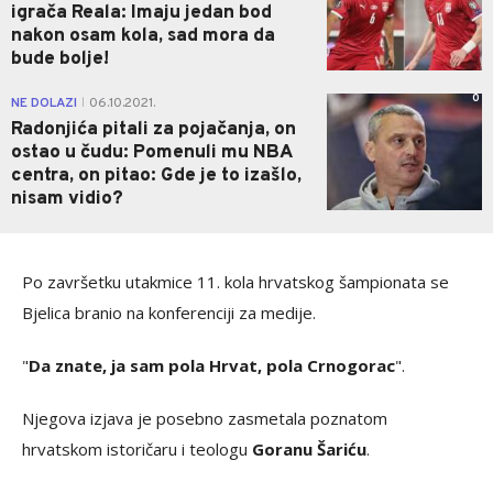
igrača Reala: Imaju jedan bod
nakon osam kola, sad mora da
bude bolje!
0
NE DOLAZI
06.10.2021.
|
Radonjića pitali za pojačanja, on
ostao u čudu: Pomenuli mu NBA
centra, on pitao: Gde je to izašlo,
nisam vidio?
Po završetku utakmice 11. kola hrvatskog šampionata se
Bjelica branio na konferenciji za medije.
"
Da znate, ja sam pola Hrvat, pola Crnogorac
".
Njegova izjava je posebno zasmetala poznatom
hrvatskom istoričaru i teologu
Goranu Šariću
.