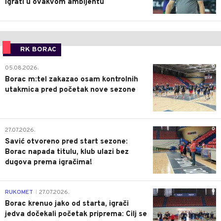
igrati u ovakvom ambijentu
RK BORAC
0
05.08.2026.
Borac m:tel zakazao osam kontrolnih
utakmica pred početak nove sezone
0
27.07.2026.
Savić otvoreno pred start sezone:
Borac napada titulu, klub ulazi bez
dugova prema igračima!
0
RUKOMET
27.07.2026.
|
Borac krenuo jako od starta, igrači
jedva dočekali početak priprema: Cilj se