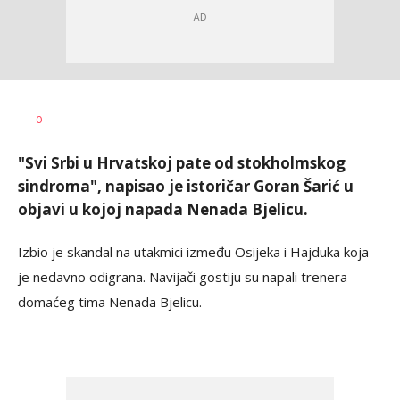
Dragan
AUTOR
0
Šutvić
"Svi Srbi u Hrvatskoj pate od stokholmskog
sindroma", napisao je istoričar Goran Šarić u
objavi u kojoj napada Nenada Bjelicu.
Izbio je skandal na utakmici između Osijeka i Hajduka koja
je nedavno odigrana. Navijači gostiju su napali trenera
domaćeg tima Nenada Bjelicu.