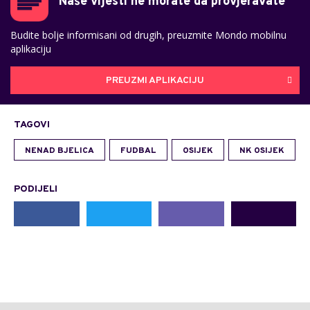
Naše vijesti ne morate da provjeravate
Budite bolje informisani od drugih, preuzmite Mondo mobilnu
aplikaciju
PREUZMI APLIKACIJU
TAGOVI
NENAD BJELICA
FUDBAL
OSIJEK
NK OSIJEK
PODIJELI