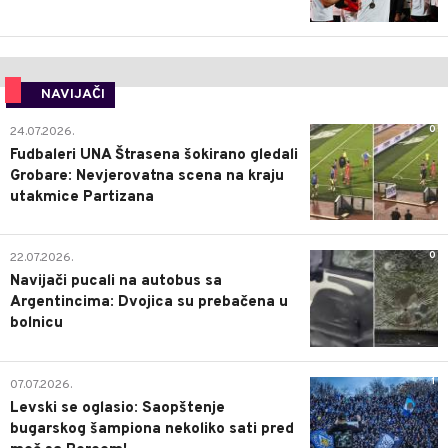
NAVIJAČI
0
24.07.2026.
Fudbaleri UNA Štrasena šokirano gledali
Grobare: Nevjerovatna scena na kraju
utakmice Partizana
0
22.07.2026.
Navijači pucali na autobus sa
Argentincima: Dvojica su prebačena u
bolnicu
1
07.07.2026.
Levski se oglasio: Saopštenje
bugarskog šampiona nekoliko sati pred