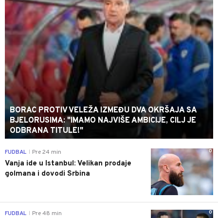
BORAC PROTIV VELEŽA IZMEĐU DVA OKRŠAJA SA
BJELORUSIMA: "IMAMO NAJVIŠE AMBICIJE, CILJ JE
ODBRANA TITULE!"
0
FUDBAL
Pre 24 min
|
Vanja ide u Istanbul: Velikan prodaje
golmana i dovodi Srbina
0
FUDBAL
Pre 48 min
|