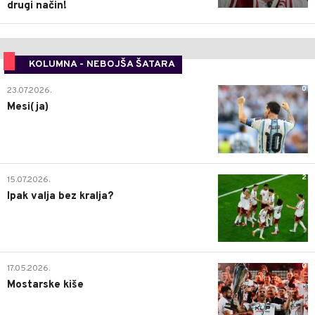
drugi način!
KOLUMNA - NEBOJŠA ŠATARA
0
23.07.2026.
Mesi(ja)
2
15.07.2026.
Ipak valja bez kralja?
0
17.05.2026.
Mostarske kiše