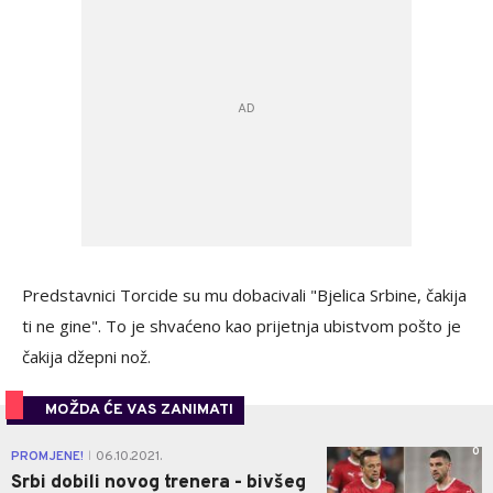
Predstavnici Torcide su mu dobacivali "Bjelica Srbine, čakija
ti ne gine". To je shvaćeno kao prijetnja ubistvom pošto je
čakija džepni nož.
MOŽDA ĆE VAS ZANIMATI
0
PROMJENE!
06.10.2021.
|
Srbi dobili novog trenera - bivšeg