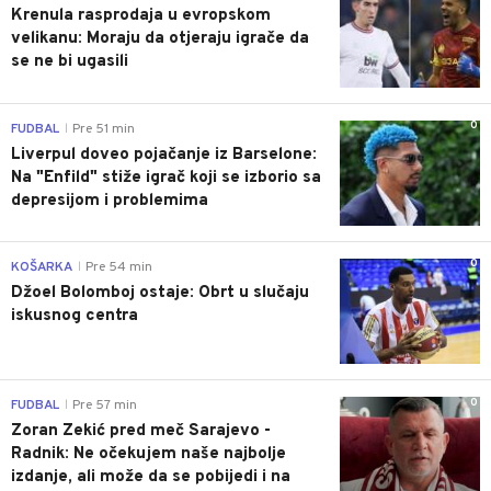
Krenula rasprodaja u evropskom
velikanu: Moraju da otjeraju igrače da
se ne bi ugasili
0
FUDBAL
Pre 51 min
|
Liverpul doveo pojačanje iz Barselone:
Na "Enfild" stiže igrač koji se izborio sa
depresijom i problemima
0
KOŠARKA
Pre 54 min
|
Džoel Bolomboj ostaje: Obrt u slučaju
iskusnog centra
0
FUDBAL
Pre 57 min
|
Zoran Zekić pred meč Sarajevo -
Radnik: Ne očekujem naše najbolje
izdanje, ali može da se pobijedi i na