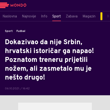
Naslovna
Najnovije
Info
Sport
Zabava
Magazin
M
Sport
Fudbal
Dokazivao da nije Srbin,
hrvatski istoričar ga napao!
Poznatom treneru prijetili
nožem, ali zasmetalo mu je
nešto drugo!
06.10.2021. / 16:42