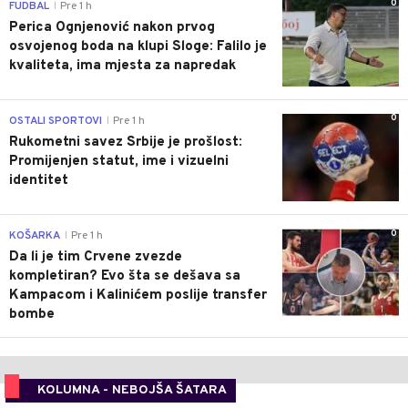
0
FUDBAL
Pre 1 h
|
Perica Ognjenović nakon prvog
osvojenog boda na klupi Sloge: Falilo je
kvaliteta, ima mjesta za napredak
0
OSTALI SPORTOVI
Pre 1 h
|
Rukometni savez Srbije je prošlost:
Promijenjen statut, ime i vizuelni
identitet
0
KOŠARKA
Pre 1 h
|
Da li je tim Crvene zvezde
kompletiran? Evo šta se dešava sa
Kampacom i Kalinićem poslije transfer
bombe
KOLUMNA - NEBOJŠA ŠATARA