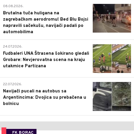
0
08.08.2026.
Brutalna tuča huligana na
zagrebačkom aerodromu! Bed Blu Bojsi
napravili sačekušu, navijači padali po
automobilima
0
24.07.2026.
Fudbaleri UNA Štrasena šokirano gledali
Grobare: Nevjerovatna scena na kraju
utakmice Partizana
0
22.07.2026.
Navijači pucali na autobus sa
Argentincima: Dvojica su prebačena u
bolnicu
FK BORAC