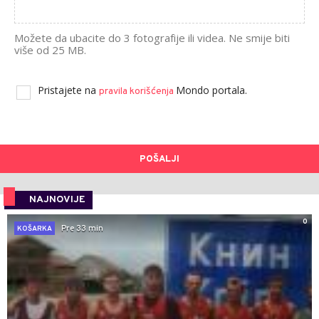
Možete da ubacite do 3 fotografije ili videa. Ne smije biti
više od 25 MB.
Pristajete na
Mondo portala.
pravila korišćenja
POŠALJI
NAJNOVIJE
0
Pre 33 min
KOŠARKA