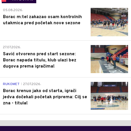
0
05.08.2026.
Borac m:tel zakazao osam kontrolnih
utakmica pred početak nove sezone
0
27.07.2026.
Savić otvoreno pred start sezone:
Borac napada titulu, klub ulazi bez
dugova prema igračima!
0
RUKOMET
27.07.2026.
|
Borac krenuo jako od starta, igrači
jedva dočekali početak priprema: Cilj se
zna - titula!