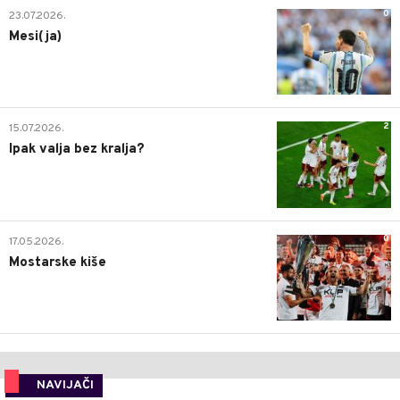
0
23.07.2026.
Mesi(ja)
2
15.07.2026.
Ipak valja bez kralja?
0
17.05.2026.
Mostarske kiše
NAVIJAČI