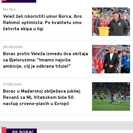
0
Pre 18 h
Velež želi iskoristiti umor Borca, Ibro
Rahimić optimista: Po kvalitetu smo
četvrta ekipa u ligi
0
08.08.2026.
Borac protiv Veleža između dva okršaja
sa Bjelorusima: "Imamo najviše
ambicije, cilj je odbrana titule!"
0
07.08.2026.
Borac u Mađarskoj obilježava jubilej:
Revanš sa ML Vitebskom biće 50.
nastup crveno-plavih u Evropi!
RK BORAC