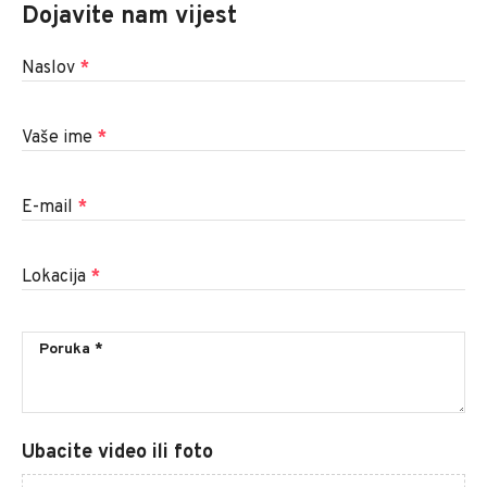
Dojavite nam vijest
Naslov
*
Vaše ime
*
E-mail
*
Lokacija
*
Ubacite video ili foto