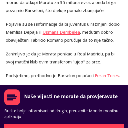
morao da otkupi Moratu za 35 miliona evra, a onda bi ga
pozajmio Barseloni, što djeluje pomalo zbunjujuće.
Pojavile su se i informacije da bi Juventus u razmjeni dobio
Memfisa Depaja ili
Usmana Dembelea
, međutim dobro
obaviješteni Fabricio Romano poručuje da to nije tačno.
Zanimljivo je da je Morata ponikao u Real Madridu, pa bi
svoj matični klub ovim transferom "ujeo" za srce.
Podsjetimo, prethodno je Barselon pojačao i
Feran Tores
.
Naše vijesti ne morate da provjeravate
Budite bolje informisani od drugih, preuzmite Mondo mobilnu
aplikaciju