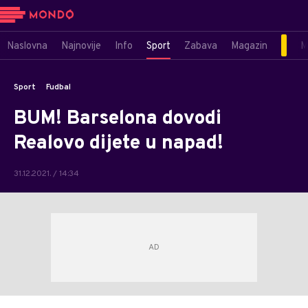
Naslovna
Najnovije
Info
Sport
Zabava
Magazin
M
Sport
Fudbal
BUM! Barselona dovodi
Realovo dijete u napad!
31.12.2021. / 14:34