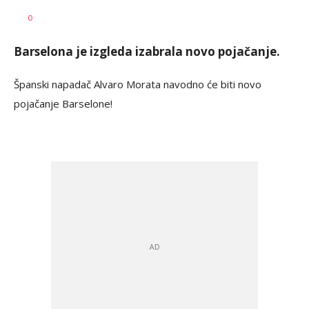
0
Barselona je izgleda izabrala novo pojačanje.
Španski napadač Alvaro Morata navodno će biti novo
pojačanje Barselone!