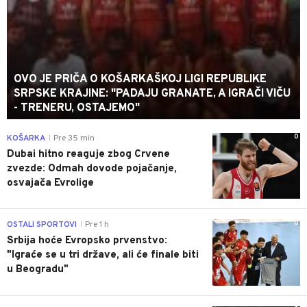
OVO JE PRIČA O KOŠARKAŠKOJ LIGI REPUBLIKE
SRPSKE KRAJINE: "PADAJU GRANATE, A IGRAČI VIČU
- TRENERU, OSTAJEMO"
0
KOŠARKA
Pre 35 min
|
Dubai hitno reaguje zbog Crvene
zvezde: Odmah dovode pojačanje,
osvajača Evrolige
0
OSTALI SPORTOVI
Pre 1 h
|
Srbija hoće Evropsko prvenstvo:
"Igraće se u tri države, ali će finale biti
u Beogradu"