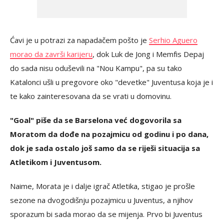
Ćavi je u potrazi za napadačem pošto je
Serhio Aguero
morao da završi karijeru
, dok Luk de Jong i Memfis Depaj
do sada nisu oduševili na "Nou Kampu", pa su tako
Katalonci ušli u pregovore oko "devetke" Juventusa koja je i
te kako zainteresovana da se vrati u domovinu.
"Goal" piše da se Barselona već dogovorila sa
Moratom da dođe na pozajmicu od godinu i po dana,
dok je sada ostalo još samo da se riješi situacija sa
Atletikom i Juventusom.
Naime, Morata je i dalje igrač Atletika, stigao je prošle
sezone na dvogodišnju pozajmicu u Juventus, a njihov
sporazum bi sada morao da se mijenja. Prvo bi Juventus