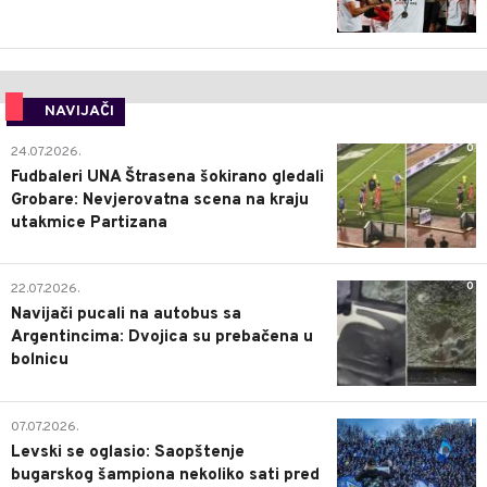
NAVIJAČI
0
24.07.2026.
Fudbaleri UNA Štrasena šokirano gledali
Grobare: Nevjerovatna scena na kraju
utakmice Partizana
0
22.07.2026.
Navijači pucali na autobus sa
Argentincima: Dvojica su prebačena u
bolnicu
1
07.07.2026.
Levski se oglasio: Saopštenje
bugarskog šampiona nekoliko sati pred