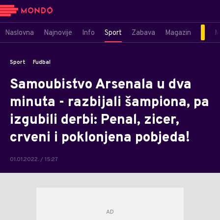
Naslovna
Najnovije
Info
Sport
Zabava
Magazin
M
Sport
Fudbal
Samoubistvo Arsenala u dva
minuta - razbijali šampiona, pa
izgubili derbi: Penal, zicer,
crveni i poklonjena pobjeda!
01.01.2022. / 15:27