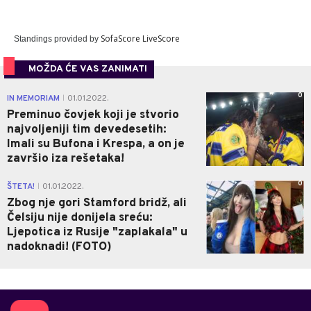
SofaScore LiveScore
Standings provided by
MOŽDA ĆE VAS ZANIMATI
0
IN MEMORIAM
01.01.2022.
|
Preminuo čovjek koji je stvorio
najvoljeniji tim devedesetih:
Imali su Bufona i Krespa, a on je
završio iza rešetaka!
0
ŠTETA!
01.01.2022.
|
Zbog nje gori Stamford bridž, ali
Čelsiju nije donijela sreću:
Ljepotica iz Rusije "zaplakala" u
nadoknadi! (FOTO)