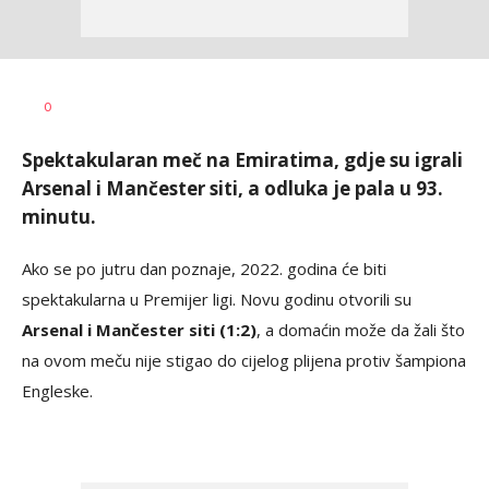
Haris
AUTOR
0
Krhalić
Spektakularan meč na Emiratima, gdje su igrali
Arsenal i Mančester siti, a odluka je pala u 93.
minutu.
Ako se po jutru dan poznaje, 2022. godina će biti
spektakularna u Premijer ligi. Novu godinu otvorili su
Arsenal i Mančester siti (1:2)
, a domaćin može da žali što
na ovom meču nije stigao do cijelog plijena protiv šampiona
Engleske.