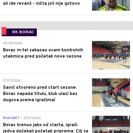
ali ide revanš - ništa još nije gotovo
RK BORAC
0
05.08.2026.
Borac m:tel zakazao osam kontrolnih
utakmica pred početak nove sezone
0
27.07.2026.
Savić otvoreno pred start sezone:
Borac napada titulu, klub ulazi bez
dugova prema igračima!
0
RUKOMET
27.07.2026.
|
Borac krenuo jako od starta, igrači
jedva dočekali početak priprema: Cilj se