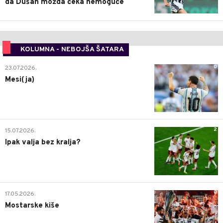
da Dušan možda čeka nemoguće
KOLUMNA - NEBOJŠA ŠATARA
0
23.07.2026.
Mesi(ja)
2
15.07.2026.
Ipak valja bez kralja?
0
17.05.2026.
Mostarske kiše