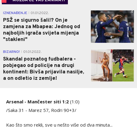
MOŽDA ĆE VAS ZANIMATI
0
IZNENAĐENJE
01.01.2022.
|
PSŽ se sigurno šali!? On je
zamjena za Mbapea: Jednog od
najboljih igrača svijeta mijenja
"stakleni"
0
BIZARNO!
01.01.2022.
|
Skandal poznatog fudbalera -
pobjegao od policije na drugi
kontinent: Bivša prijavila nasilje,
a on odletio iz zemlje!
Arsenal - Mančester siti 1:2
(1:0)
/Saka 31 - Marez 57, Rodri 90+3/
Kao što smo rekli, sve u nešto više od dva minuta...