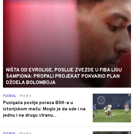
NIŠTA OD EVROLIGE, POSLIJE ZVEZDE U FIBA LIGU
ŠAMPIONA: PROPALI PROJEKAT POKVARIO PLAN
DŽOELA BOLOMBOJA
0
FUDBAL
Pre 8 h
|
Puzigaća poslije poraza BSK-a u
istorijskom meču: Moglo je da ode i na
jednu i na drugu stranu...
0
FUDBAL
Pre 8 h
|