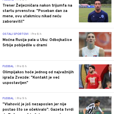
Trener Željezničara nakon trijumfa na
startu prvenstva: "Poseban dan za
mene, ovu utakmicu nikad neću
zaboraviti!"
0
OSTALI SPORTOVI
Pre 8 h
|
Moćna Rusija pala u Ubu: Odbojkašice
Srbije pobijedile u drami
0
FUDBAL
Pre 8 h
|
Olimpijakos hoće jednog od najvažnijih
igrača Zvezde: "Kontakt je već
uspostavljen"
0
FUDBAL
Pre 9 h
|
"Vlahović je još nezaposlen jer nije
postao što se očekivalo": Gazeta tvrdi