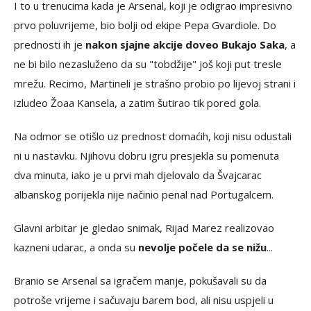
I to u trenucima kada je Arsenal, koji je odigrao impresivno
prvo poluvrijeme, bio bolji od ekipe Pepa Gvardiole. Do
prednosti ih je
nakon sjajne akcije doveo Bukajo Saka
, a
ne bi bilo nezasluženo da su "tobdžije" još koji put tresle
mrežu. Recimo, Martineli je strašno probio po lijevoj strani i
izludeo Žoaa Kansela, a zatim šutirao tik pored gola.
Na odmor se otišlo uz prednost domaćih, koji nisu odustali
ni u nastavku. Njihovu dobru igru presjekla su pomenuta
dva minuta, iako je u prvi mah djelovalo da Švajcarac
albanskog porijekla nije načinio penal nad Portugalcem.
Glavni arbitar je gledao snimak, Rijad Marez realizovao
kazneni udarac, a onda su
nevolje počele da se nižu
...
Branio se Arsenal sa igračem manje, pokušavali su da
potroše vrijeme i sačuvaju barem bod, ali nisu uspjeli u