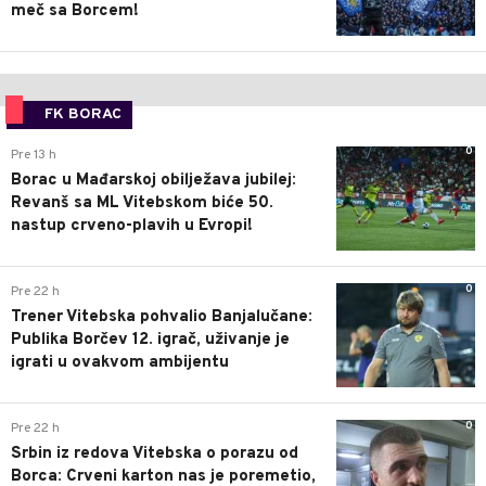
meč sa Borcem!
FK BORAC
0
Pre 13 h
Borac u Mađarskoj obilježava jubilej:
Revanš sa ML Vitebskom biće 50.
nastup crveno-plavih u Evropi!
0
Pre 22 h
Trener Vitebska pohvalio Banjalučane:
Publika Borčev 12. igrač, uživanje je
igrati u ovakvom ambijentu
0
Pre 22 h
Srbin iz redova Vitebska o porazu od
Borca: Crveni karton nas je poremetio,