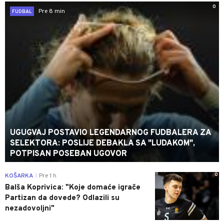
0
Pre 8 min
FUDBAL
UGUGVAJ POSTAVIO LEGENDARNOG FUDBALERA ZA
SELEKTORA: POSLIJE DEBAKLA SA "LUDAKOM",
POTPISAN POSEBAN UGOVOR
0
KOŠARKA
Pre 1 h
|
Balša Koprivica: "Koje domaće igrače
Partizan da dovede? Odlazili su
nezadovoljni"