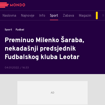
Naslovna
Najnovije
Info
Sport
Zabava
Magazin
M
Sport
Fudbal
Preminuo Milenko Šaraba,
nekadašnji predsjednik
Fudbalskog kluba Leotar
04.01.2022. / 16:33