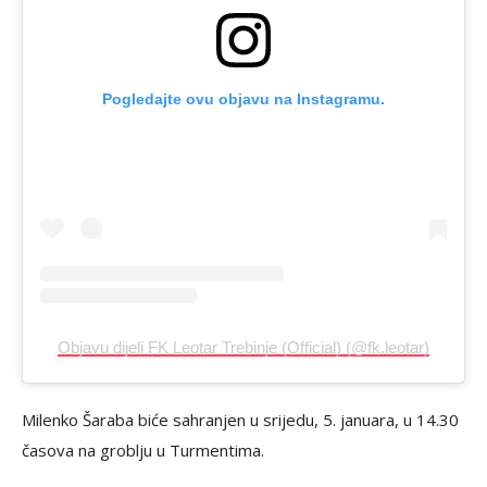
Pogledajte ovu objavu na Instagramu.
Objavu dijeli FK Leotar Trebinje (Official) (@fk.leotar)
Milenko Šaraba biće sahranjen u srijedu, 5. januara, u 14.30
časova na groblju u Turmentima.