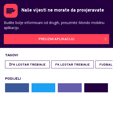
Naše vijesti ne morate da provjeravate
Budite bolje informisani od drugih, preuzmite Mondo mobilnu
aplikaciju
PREUZMI APLIKACIJU
TAGOVI
ŽFK LEOTAR TREBINJE
FK LEOTAR TREBINJE
FUDBAL
PODIJELI