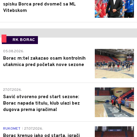
spisku Borca pred dvomeč sa ML
Vitebskom
RK BORAC
0
05.08.2026.
Borac m:tel zakazao osam kontrolnih
utakmica pred početak nove sezone
0
27.07.2026.
Savić otvoreno pred start sezone:
Borac napada titulu, klub ulazi bez
dugova prema igračima!
0
RUKOMET
27.07.2026.
|
Borac krenuo jako od starta, igrači