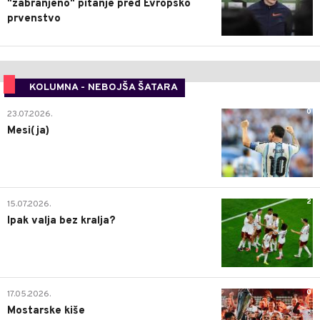
"zabranjeno" pitanje pred Evropsko
prvenstvo
KOLUMNA - NEBOJŠA ŠATARA
0
23.07.2026.
Mesi(ja)
2
15.07.2026.
Ipak valja bez kralja?
0
17.05.2026.
Mostarske kiše