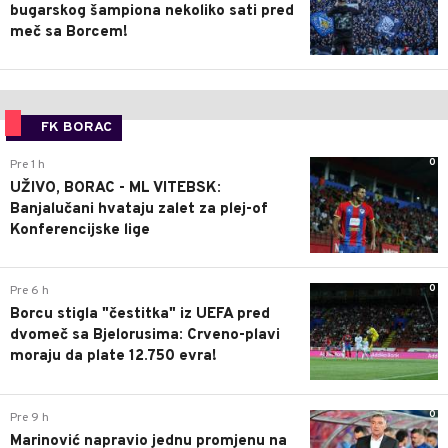
bugarskog šampiona nekoliko sati pred
meč sa Borcem!
FK BORAC
0
Pre 1 h
UŽIVO, BORAC - ML VITEBSK:
Banjalučani hvataju zalet za plej-of
Konferencijske lige
0
Pre 6 h
Borcu stigla "čestitka" iz UEFA pred
dvomeč sa Bjelorusima: Crveno-plavi
moraju da plate 12.750 evra!
0
Pre 9 h
Marinović napravio jednu promjenu na