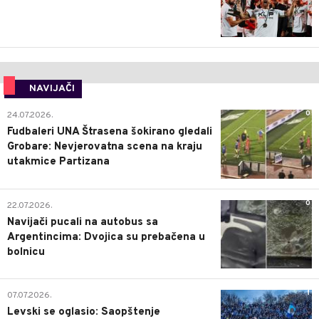
NAVIJAČI
0
24.07.2026.
Fudbaleri UNA Štrasena šokirano gledali
Grobare: Nevjerovatna scena na kraju
utakmice Partizana
0
22.07.2026.
Navijači pucali na autobus sa
Argentincima: Dvojica su prebačena u
bolnicu
1
07.07.2026.
Levski se oglasio: Saopštenje