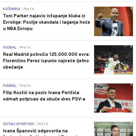
0
KOŠARKA
Pre 1 h
|
Toni Parker najavio istupanje kluba iz
Evrolige: Poslije skandala i laganja hoće
u NBA Evropu
0
FUDBAL
Pre 1 h
|
Real Madrid potrošio 125.000.000 evra:
Florentino Perez ispunio najveće ljetno
obećanje
0
FUDBAL
Pre 1 h
|
Filip Kostić na poziv Ivana Perišića
odmah potpisao da obuče dres PSV-a
0
OSTALI SPORTOVI
Pre 1 h
|
Ivana Španović odgovorila na