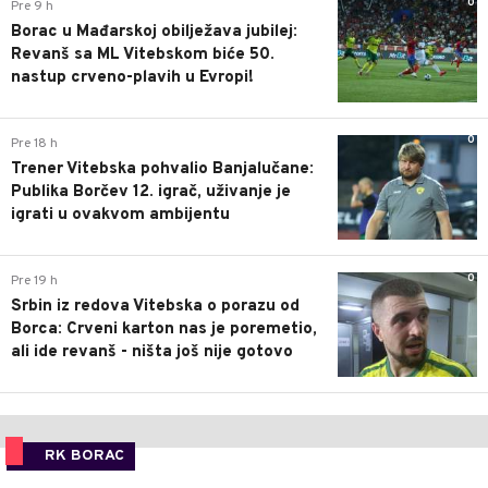
0
Pre 9 h
Borac u Mađarskoj obilježava jubilej:
Revanš sa ML Vitebskom biće 50.
nastup crveno-plavih u Evropi!
0
Pre 18 h
Trener Vitebska pohvalio Banjalučane:
Publika Borčev 12. igrač, uživanje je
igrati u ovakvom ambijentu
0
Pre 19 h
Srbin iz redova Vitebska o porazu od
Borca: Crveni karton nas je poremetio,
ali ide revanš - ništa još nije gotovo
RK BORAC