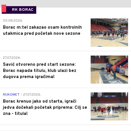
RK BORAC
0
05.08.2026.
Borac m:tel zakazao osam kontrolnih
utakmica pred početak nove sezone
0
27.07.2026.
Savić otvoreno pred start sezone:
Borac napada titulu, klub ulazi bez
dugova prema igračima!
0
RUKOMET
27.07.2026.
|
Borac krenuo jako od starta, igrači
jedva dočekali početak priprema: Cilj se
zna - titula!