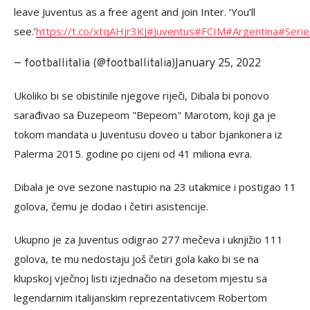
leave Juventus as a free agent and join Inter. ‘You’ll
see.’
https://t.co/xtqAHjr3KJ
#Juventus
#FCIM
#Argentina
#Seri
January 25, 2022
— footballitalia (@footballitalia)
Ukoliko bi se obistinile njegove riječi, Dibala bi ponovo
sarađivao sa Đuzepeom "Bepeom" Marotom, koji ga je
tokom mandata u Juventusu doveo u tabor bjankonera iz
Palerma 2015. godine po cijeni od 41 miliona evra.
Dibala je ove sezone nastupio na 23 utakmice i postigao 11
golova, čemu je dodao i četiri asistencije.
Ukupno je za Juventus odigrao 277 mečeva i uknjižio 111
golova, te mu nedostaju još četiri gola kako bi se na
klupskoj vječnoj listi izjednačio na desetom mjestu sa
legendarnim italijanskim reprezentativcem Robertom