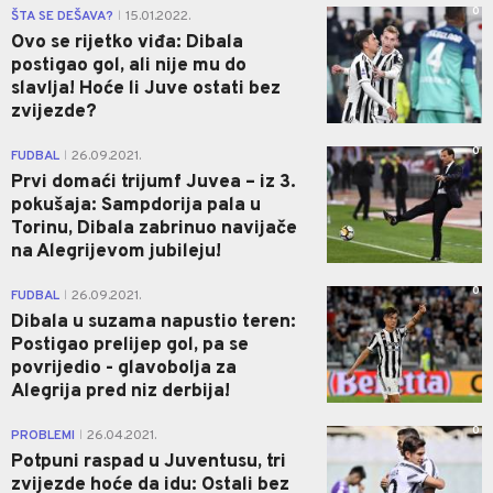
0
ŠTA SE DEŠAVA?
15.01.2022.
|
Ovo se rijetko viđa: Dibala
postigao gol, ali nije mu do
slavlja! Hoće li Juve ostati bez
zvijezde?
0
FUDBAL
26.09.2021.
|
Prvi domaći trijumf Juvea – iz 3.
pokušaja: Sampdorija pala u
Torinu, Dibala zabrinuo navijače
na Alegrijevom jubileju!
0
FUDBAL
26.09.2021.
|
Dibala u suzama napustio teren:
Postigao prelijep gol, pa se
povrijedio - glavobolja za
Alegrija pred niz derbija!
0
PROBLEMI
26.04.2021.
|
Potpuni raspad u Juventusu, tri
zvijezde hoće da idu: Ostali bez