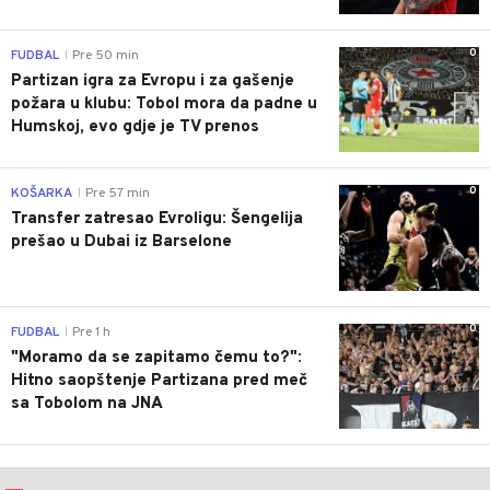
0
FUDBAL
Pre 50 min
|
Partizan igra za Evropu i za gašenje
požara u klubu: Tobol mora da padne u
Humskoj, evo gdje je TV prenos
0
KOŠARKA
Pre 57 min
|
Transfer zatresao Evroligu: Šengelija
prešao u Dubai iz Barselone
0
FUDBAL
Pre 1 h
|
"Moramo da se zapitamo čemu to?":
Hitno saopštenje Partizana pred meč
sa Tobolom na JNA