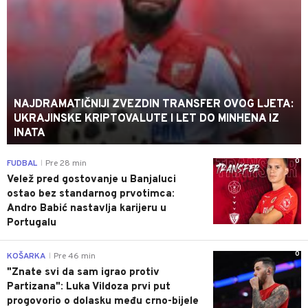
NAJDRAMATIČNIJI ZVEZDIN TRANSFER OVOG LJETA:
UKRAJINSKE KRIPTOVALUTE I LET DO MINHENA IZ
INATA
0
FUDBAL
Pre 28 min
|
Velež pred gostovanje u Banjaluci
ostao bez standarnog prvotimca:
Andro Babić nastavlja karijeru u
Portugalu
0
KOŠARKA
Pre 46 min
|
"Znate svi da sam igrao protiv
Partizana": Luka Vildoza prvi put
progovorio o dolasku među crno-bijele