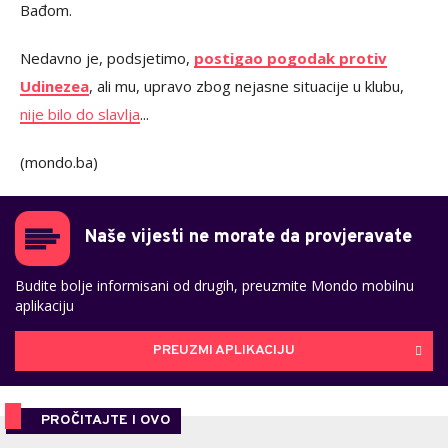
Bađom.
Nedavno je, podsjetimo,
postigao pogodak protiv
Udinezea
, ali mu, upravo zbog nejasne situacije u klubu,
nije bilo do slavlja
...
(mondo.ba)
Naše vijesti ne morate da provjeravate
Budite bolje informisani od drugih, preuzmite Mondo mobilnu
aplikaciju
PREUZMI APLIKACIJU
PROČITAJTE I OVO