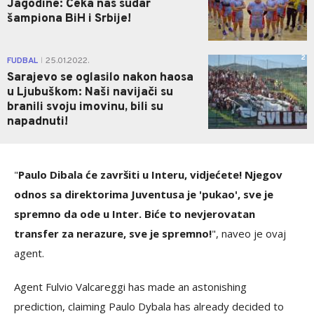
Jagodine: Čeka nas sudar
šampiona BiH i Srbije!
2
FUDBAL
25.01.2022.
|
Sarajevo se oglasilo nakon haosa
u Ljubuškom: Naši navijači su
branili svoju imovinu, bili su
napadnuti!
"
Paulo Dibala će završiti u Interu, vidjećete! Njegov
odnos sa direktorima Juventusa je 'pukao', sve je
spremno da ode u Inter. Biće to nevjerovatan
transfer za nerazure, sve je spremno!
", naveo je ovaj
agent.
Agent Fulvio Valcareggi has made an astonishing
prediction, claiming Paulo Dybala has already decided to