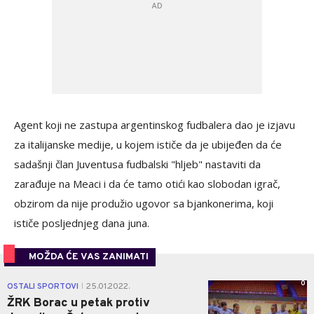
Agent koji ne zastupa argentinskog fudbalera dao je izjavu
za italijanske medije, u kojem ističe da je ubijeđen da će
sadašnji član Juventusa fudbalski "hljeb" nastaviti da
zarađuje na Meaci i da će tamo otići kao slobodan igrač,
obzirom da nije produžio ugovor sa bjankonerima, koji
ističe posljednjeg dana juna.
MOŽDA ĆE VAS ZANIMATI
0
OSTALI SPORTOVI
25.01.2022.
|
ŽRK Borac u petak protiv