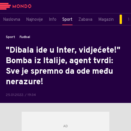
Naslovna
Najnovije
Info
Sport
Zabava
Magazin
M
Sport
Fudbal
"Dibala ide u Inter, vidjećete!"
Bomba iz Italije, agent tvrdi:
Sve je spremno da ode među
nerazure!
25.01.2022. / 19:34