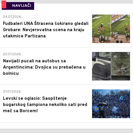
NAVIJAČI
0
24.07.2026.
Fudbaleri UNA Štrasena šokirano gledali
Grobare: Nevjerovatna scena na kraju
utakmice Partizana
0
22.07.2026.
Navijači pucali na autobus sa
Argentincima: Dvojica su prebačena u
bolnicu
1
07.07.2026.
Levski se oglasio: Saopštenje
bugarskog šampiona nekoliko sati pred
meč sa Borcem!