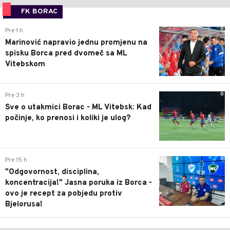
FK BORAC
0
Pre 1 h
Marinović napravio jednu promjenu na
spisku Borca pred dvomeč sa ML
Vitebskom
0
Pre 3 h
Sve o utakmici Borac - ML Vitebsk: Kad
počinje, ko prenosi i koliki je ulog?
0
Pre 15 h
"Odgovornost, disciplina,
koncentracija!" Jasna poruka iz Borca -
ovo je recept za pobjedu protiv
Bjelorusa!