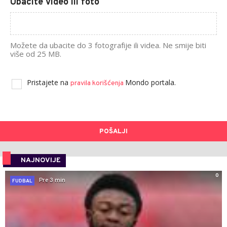
Ubacite video ili foto
Možete da ubacite do 3 fotografije ili videa. Ne smije biti
više od 25 MB.
Pristajete na
Mondo portala.
pravila korišćenja
POŠALJI
NAJNOVIJE
0
Pre 3 min
FUDBAL