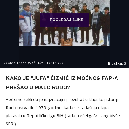
POGLEDAJ SLIKE
IZVOR: ALEKSANDAR ŽILIĆ/ARHIVA FK RUDO
Br. slika: 3
KAKO JE "JUFA" ČIZMIĆ IZ MOĆNOG FAP-A
PREŠAO U MALO RUDO?
Već smo rekli da je najznačajniji rezultat u klupskoj istoriji
Rudo ostvarilo 1975. godine, kada se tadašnja ekipa
plasirala u Republičku ligu BiH (tada trećeligaški rang bivše
SFRJ).