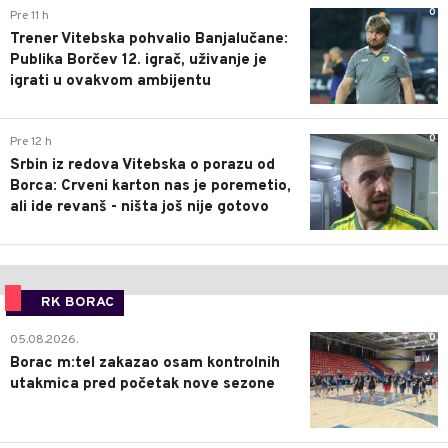
0
Pre 11 h
Trener Vitebska pohvalio Banjalučane:
Publika Borčev 12. igrač, uživanje je
igrati u ovakvom ambijentu
0
Pre 12 h
Srbin iz redova Vitebska o porazu od
Borca: Crveni karton nas je poremetio,
ali ide revanš - ništa još nije gotovo
RK BORAC
0
05.08.2026.
Borac m:tel zakazao osam kontrolnih
utakmica pred početak nove sezone