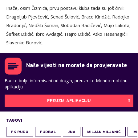
Inače, osim Čizmića, prvu postavu kluba tada su još činili:
Dragoljub Pjevčević, Senad Šulović, Braco Kiridžić, Radojko
Bradonjić, Nedžib Šuman, Slobodan Radičević, Mujo Lakota,
Šefket Džidić, Ibro Avdagić, Hajro Džidić, Atko Hasanagić i
Slavenko Đurović.
Naše vijesti ne morate da provjeravate
Budite bolje informisani od drugih, preuzmite Mondo mobilnu
aplikaciju
PREUZMI APLIKACIJU
TAGOVI
FK RUDO
FUDBAL
JNA
MILJAN MILJANIĆ
IV