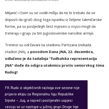
IZVOR: ALEKSANDAR ŽILIĆ/ARHIVA FK RUDO
Miljanić i Osim su se vodili mišlju da ne bi trebalo da se
dopusti da igrači zbog toga ispadnu iz željene takmičarske
forme, pa su posljednjih šest mjeseci u vojsci mogli da
treniraju i igraju za tim Jugoslovenske narodne armije.
Treninzi su održavani na stadionu Partizana (nekada
stadion JNA), a
povodom Dana JNA, 22. decembra,
odlučeno je da tadašnja "fudbalska reprezentacija
JNA" dođe da odigra utakmicu protiv seniorskog tima
Rudog!
FK Rudo iz objektivnih razloga ove sezone nije
prijavio ekipu za Regionalnu ligu Republike
Srpske – Jug, a najveći poslijeratni uspjesi
vezuju se uz nastupe u južnoj grupi Druge lige