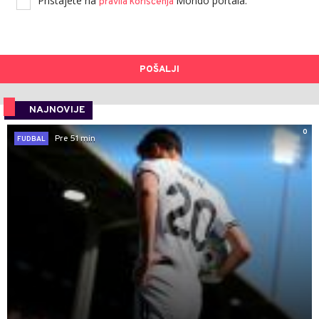
Pristajete na
Mondo portala.
pravila korišćenja
POŠALJI
NAJNOVIJE
0
Pre 51 min
FUDBAL