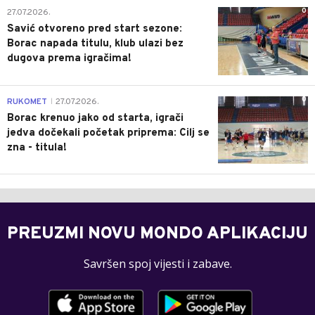
0
27.07.2026.
Savić otvoreno pred start sezone:
Borac napada titulu, klub ulazi bez
dugova prema igračima!
0
RUKOMET
27.07.2026.
|
Borac krenuo jako od starta, igrači
jedva dočekali početak priprema: Cilj se
zna - titula!
PREUZMI NOVU MONDO APLIKACIJU
Savršen spoj vijesti i zabave.