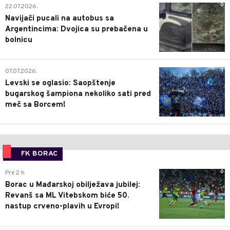
0
22.07.2026.
Navijači pucali na autobus sa
Argentincima: Dvojica su prebačena u
bolnicu
1
07.07.2026.
Levski se oglasio: Saopštenje
bugarskog šampiona nekoliko sati pred
meč sa Borcem!
FK BORAC
0
Pre 2 h
Borac u Mađarskoj obilježava jubilej:
Revanš sa ML Vitebskom biće 50.
nastup crveno-plavih u Evropi!