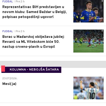
0
FUDBAL
Pre 2 h
|
Reprezentativac BiH predstavljen u
novom klubu: Samed Baždar u Belgiji,
potpisao petogodišnji ugovor!
0
FUDBAL
Pre 2 h
|
Borac u Mađarskoj obilježava jubilej:
Revanš sa ML Vitebskom biće 50.
nastup crveno-plavih u Evropi!
KOLUMNA - NEBOJŠA ŠATARA
0
23.07.2026.
Mesi(ja)