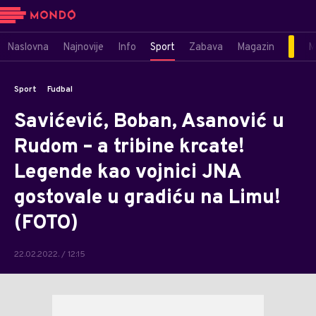
Naslovna
Najnovije
Info
Sport
Zabava
Magazin
M
Sport
Fudbal
Savićević, Boban, Asanović u
Rudom – a tribine krcate!
Legende kao vojnici JNA
gostovale u gradiću na Limu!
(FOTO)
22.02.2022. / 12:15