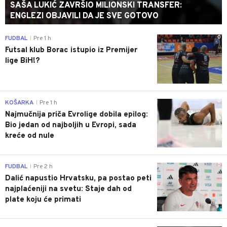
SAŠA LUKIĆ ZAVRŠIO MILIONSKI TRANSFER:
ENGLEZI OBJAVILI DA JE SVE GOTOVO
0
FUDBAL
Pre 1 h
|
Futsal klub Borac istupio iz Premijer
lige BiH!?
0
KOŠARKA
Pre 1 h
|
Najmučnija priča Evrolige dobila epilog:
Bio jedan od najboljih u Evropi, sada
kreće od nule
0
FUDBAL
Pre 2 h
|
Dalić napustio Hrvatsku, pa postao peti
najplaćeniji na svetu: Staje dah od
plate koju će primati