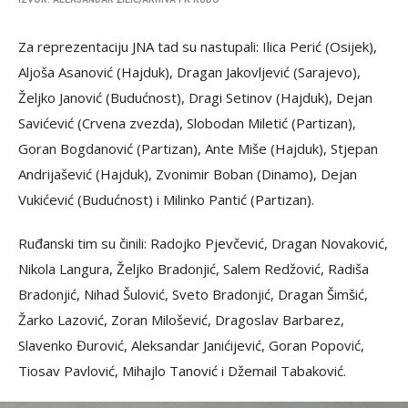
IZVOR: ALEKSANDAR ŽILIĆ/ARHIVA FK RUDO
Za reprezentaciju JNA tad su nastupali: Ilica Perić (Osijek),
Aljoša Asanović (Hajduk), Dragan Jakovljević (Sarajevo),
Željko Janović (Budućnost), Dragi Setinov (Hajduk), Dejan
Savićević (Crvena zvezda), Slobodan Miletić (Partizan),
Goran Bogdanović (Partizan), Ante Miše (Hajduk), Stjepan
Andrijašević (Hajduk), Zvonimir Boban (Dinamo), Dejan
Vukićević (Budućnost) i Milinko Pantić (Partizan).
Ruđanski tim su činili: Radojko Pjevčević, Dragan Novaković,
Nikola Langura, Željko Bradonjić, Salem Redžović, Radiša
Bradonjić, Nihad Šulović, Sveto Bradonjić, Dragan Šimšić,
Žarko Lazović, Zoran Milošević, Dragoslav Barbarez,
Slavenko Đurović, Aleksandar Janićijević, Goran Popović,
Tiosav Pavlović, Mihajlo Tanović i Džemail Tabaković.