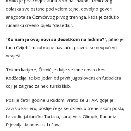
Koliko je prvi čovjek kluba želio da i nakon Čizmićevog
dolaska sve ostane pod velom tajne, dovoljno govori
anegdota sa Čizmićevog prvog treninga, kada je zadužio
ruđansku crveno-bijelu "desetku".
"
Ko nam je ovaj novi sa desetkom na leđima?
", pitao je
tada Cvijetić malobrojne navijače, praveći se neupućen i
nevješt.
Tokom karijere, Čizmić je dvije sezone nosio dres
Kodžaelija, te bio jedan od prvih jugoslovenskih fudbalera
koji je zaigrao za neki turski klub.
Poslije četiri godine u Rudom, vratio se u FAP, gdje je i
završio karijeru, poslije čega se okrenuo trenerskom poslu,
te vodio jablaničku Turbinu, sarajevski Olimpik, Rudar iz
Pljevalja, Mladost iz Lučana...