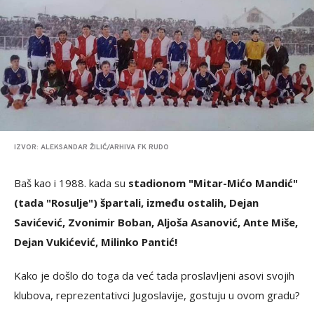
IZVOR: ALEKSANDAR ŽILIĆ/ARHIVA FK RUDO
Baš kao i 1988. kada su
stadionom "Mitar-Mićo Mandić"
(tada "Rosulje") špartali, između ostalih, Dejan
Savićević, Zvonimir Boban, Aljoša Asanović, Ante Miše,
Dejan Vukićević, Milinko Pantić!
Kako je došlo do toga da već tada proslavljeni asovi svojih
klubova, reprezentativci Jugoslavije, gostuju u ovom gradu?