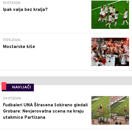
2
15.07.2026.
Ipak valja bez kralja?
0
17.05.2026.
Mostarske kiše
NAVIJAČI
0
24.07.2026.
Fudbaleri UNA Štrasena šokirano gledali
Grobare: Nevjerovatna scena na kraju
utakmice Partizana