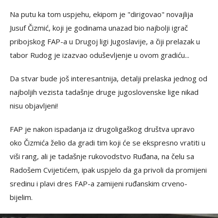
Na putu ka tom uspjehu, ekipom je "dirigovao" novajlija
Jusuf Čizmić, koji je godinama unazad bio najbolji igrač
pribojskog FAP-a u Drugoj ligi Jugoslavije, a čiji prelazak u
tabor Rudog je izazvao oduševljenje u ovom gradiću...
Da stvar bude još interesantnija, detalji prelaska jednog od
najboljih vezista tadašnje druge jugoslovenske lige nikad
nisu objavljeni!
FAP je nakon ispadanja iz drugoligaškog društva upravo
oko Čizmića želio da gradi tim koji će se ekspresno vratiti u
viši rang, ali je tadašnje rukovodstvo Ruđana, na čelu sa
Radošem Cvijetićem, ipak uspjelo da ga privoli da promijeni
sredinu i plavi dres FAP-a zamijeni ruđanskim crveno-
bijelim.