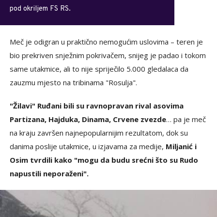
pod okriljem FS RS.
Meč je odigran u praktično nemogućim uslovima – teren je
bio prekriven snježnim pokrivačem, snijeg je padao i tokom
same utakmice, ali to nije spriječilo 5.000 gledalaca da
zauzmu mjesto na tribinama "Rosulja".
"Žilavi" Ruđani bili su ravnopravan rival asovima
Partizana, Hajduka, Dinama, Crvene zvezde
… pa je meč
na kraju završen najnepopularnijim rezultatom, dok su
danima poslije utakmice, u izjavama za medije,
Miljanić i
Osim tvrdili kako "mogu da budu srećni što su Rudo
napustili neporaženi".