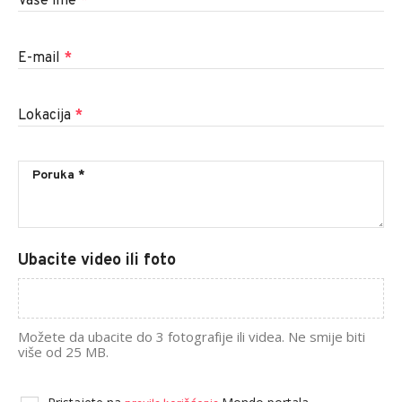
Vaše ime
*
E-mail
*
Lokacija
*
Ubacite video ili foto
Možete da ubacite do 3 fotografije ili videa. Ne smije biti
više od 25 MB.