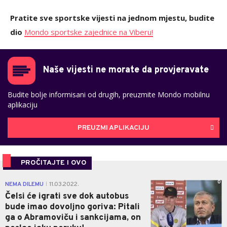
Pratite sve sportske vijesti na jednom mjestu, budite
dio
Mondo sportske zajednice na Viberu!
Naše vijesti ne morate da provjeravate
Budite bolje informisani od drugih, preuzmite Mondo mobilnu
aplikaciju
PREUZMI APLIKACIJU
PROČITAJTE I OVO
0
NEMA DILEMU
11.03.2022.
|
Čelsi će igrati sve dok autobus
bude imao dovoljno goriva: Pitali
ga o Abramoviču i sankcijama, on