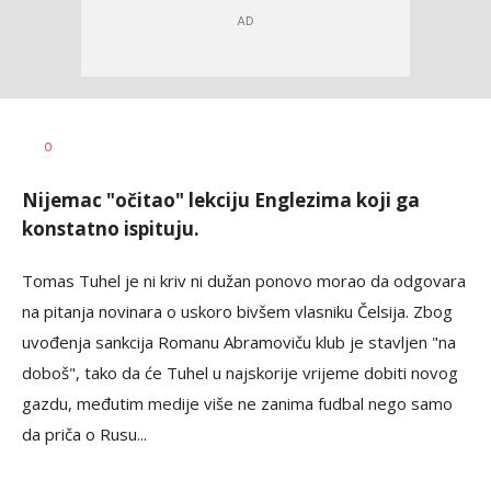
Bojan
AUTOR
0
Jakovljević
Nijemac "očitao" lekciju Englezima koji ga
konstatno ispituju.
Tomas Tuhel je ni kriv ni dužan ponovo morao da odgovara
na pitanja novinara o uskoro bivšem vlasniku Čelsija. Zbog
uvođenja sankcija Romanu Abramoviču klub je stavljen "na
doboš", tako da će Tuhel u najskorije vrijeme dobiti novog
gazdu, međutim medije više ne zanima fudbal nego samo
da priča o Rusu...