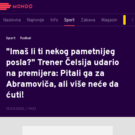
Naslovna
Najnovije
Info
Sport
Zabava
Magazin
M
Sport
Fudbal
"Imaš li ti nekog pametnijeg
posla?" Trener Čelsija udario
na premijera: Pitali ga za
Abramoviča, ali više neće da
ćuti!
15.03.2022. / 14:21