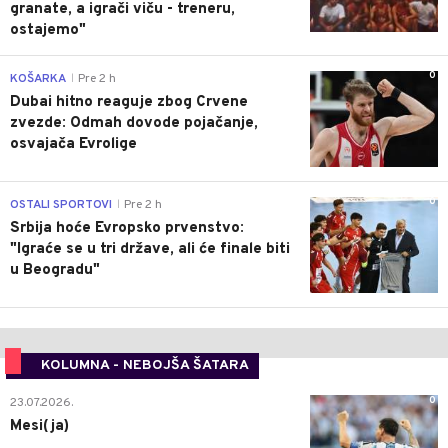
granate, a igrači viču - treneru,
ostajemo"
0
KOŠARKA
Pre 2 h
|
Dubai hitno reaguje zbog Crvene
zvezde: Odmah dovode pojačanje,
osvajača Evrolige
0
OSTALI SPORTOVI
Pre 2 h
|
Srbija hoće Evropsko prvenstvo:
"Igraće se u tri države, ali će finale biti
u Beogradu"
KOLUMNA - NEBOJŠA ŠATARA
0
23.07.2026.
Mesi(ja)