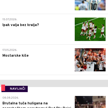
2
15.07.2026.
Ipak valja bez kralja?
0
17.05.2026.
Mostarske kiše
NAVIJAČI
0
08.08.2026.
Brutalna tuča huligana na