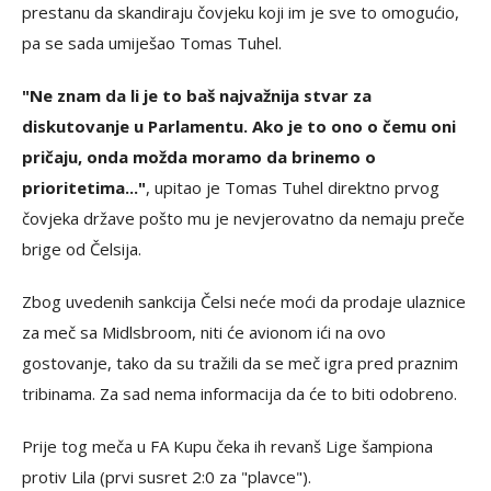
prestanu da skandiraju čovjeku koji im je sve to omogućio,
pa se sada umiješao Tomas Tuhel.
"Ne znam da li je to baš najvažnija stvar za
diskutovanje u Parlamentu. Ako je to ono o čemu oni
pričaju, onda možda moramo da brinemo o
prioritetima..."
, upitao je Tomas Tuhel direktno prvog
čovjeka države pošto mu je nevjerovatno da nemaju preče
brige od Čelsija.
Zbog uvedenih sankcija Čelsi neće moći da prodaje ulaznice
za meč sa Midlsbroom, niti će avionom ići na ovo
gostovanje, tako da su tražili da se meč igra pred praznim
tribinama. Za sad nema informacija da će to biti odobreno.
Prije tog meča u FA Kupu čeka ih revanš Lige šampiona
protiv Lila (prvi susret 2:0 za "plavce").