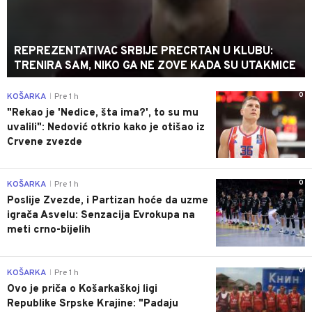
REPREZENTATIVAC SRBIJE PRECRTAN U KLUBU:
TRENIRA SAM, NIKO GA NE ZOVE KADA SU UTAKMICE
0
KOŠARKA
Pre 1 h
|
"Rekao je 'Nedice, šta ima?', to su mu
uvalili": Nedović otkrio kako je otišao iz
Crvene zvezde
0
KOŠARKA
Pre 1 h
|
Poslije Zvezde, i Partizan hoće da uzme
igrača Asvelu: Senzacija Evrokupa na
meti crno-bijelih
0
KOŠARKA
Pre 1 h
|
Ovo je priča o Košarkaškoj ligi
Republike Srpske Krajine: "Padaju