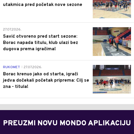
utakmica pred početak nove sezone
0
27.07.2026.
Savić otvoreno pred start sezone:
Borac napada titulu, klub ulazi bez
dugova prema igračima!
0
RUKOMET
27.07.2026.
|
Borac krenuo jako od starta, igrači
jedva dočekali početak priprema: Cilj se
zna - titula!
PREUZMI NOVU MONDO APLIKACIJU