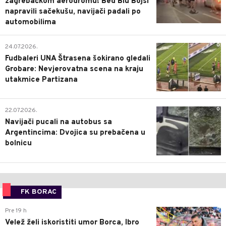
zagrebačkom aerodromu! Bed Blu Bojsi
napravili sačekušu, navijači padali po
automobilima
0
24.07.2026.
Fudbaleri UNA Štrasena šokirano gledali
Grobare: Nevjerovatna scena na kraju
utakmice Partizana
0
22.07.2026.
Navijači pucali na autobus sa
Argentincima: Dvojica su prebačena u
bolnicu
FK BORAC
0
Pre 19 h
Velež želi iskoristiti umor Borca, Ibro