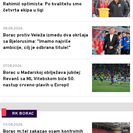
Rahimić optimista: Po kvalitetu smo
četvrta ekipa u ligi
0
08.08.2026.
Borac protiv Veleža između dva okršaja
sa Bjelorusima: "Imamo najviše
ambicije, cilj je odbrana titule!"
0
07.08.2026.
Borac u Mađarskoj obilježava jubilej:
Revanš sa ML Vitebskom biće 50.
nastup crveno-plavih u Evropi!
RK BORAC
0
05.08.2026.
Borac m:tel zakazao osam kontrolnih