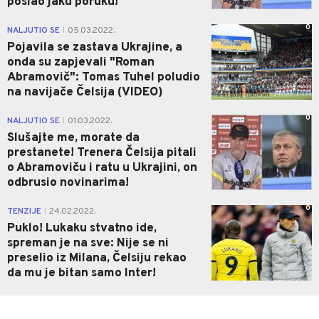
poslao jaku poruku!
0
NALJUTIO SE
05.03.2022.
|
Pojavila se zastava Ukrajine, a
onda su zapjevali "Roman
Abramovič": Tomas Tuhel poludio
na navijače Čelsija (VIDEO)
0
NALJUTIO SE
01.03.2022.
|
Slušajte me, morate da
prestanete! Trenera Čelsija pitali
o Abramoviču i ratu u Ukrajini, on
odbrusio novinarima!
0
TENZIJE
24.02.2022.
|
Puklo! Lukaku stvatno ide,
spreman je na sve: Nije se ni
preselio iz Milana, Čelsiju rekao
da mu je bitan samo Inter!