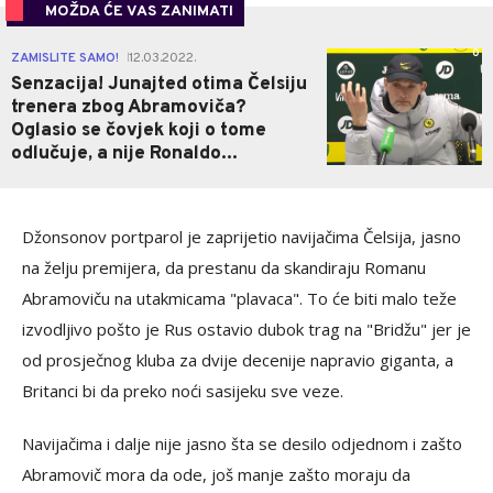
MOŽDA ĆE VAS ZANIMATI
0
ZAMISLITE SAMO!
12.03.2022.
|
Senzacija! Junajted otima Čelsiju
trenera zbog Abramoviča?
Oglasio se čovjek koji o tome
odlučuje, a nije Ronaldo...
Džonsonov portparol je zaprijetio navijačima Čelsija, jasno
na želju premijera, da prestanu da skandiraju Romanu
Abramoviču na utakmicama "plavaca". To će biti malo teže
izvodljivo pošto je Rus ostavio dubok trag na "Bridžu" jer je
od prosječnog kluba za dvije decenije napravio giganta, a
Britanci bi da preko noći sasijeku sve veze.
Navijačima i dalje nije jasno šta se desilo odjednom i zašto
Abramovič mora da ode, još manje zašto moraju da