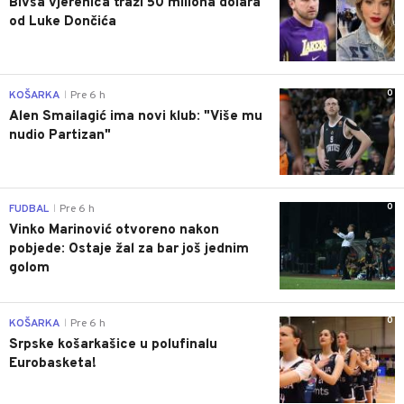
Bivša vjerenica traži 50 miliona dolara
od Luke Dončića
0
KOŠARKA
Pre 6 h
|
Alen Smailagić ima novi klub: "Više mu
nudio Partizan"
0
FUDBAL
Pre 6 h
|
Vinko Marinović otvoreno nakon
pobjede: Ostaje žal za bar još jednim
golom
0
KOŠARKA
Pre 6 h
|
Srpske košarkašice u polufinalu
Eurobasketa!