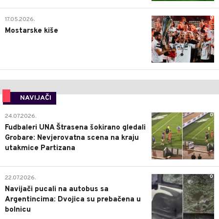
0
17.05.2026.
Mostarske kiše
NAVIJAČI
0
24.07.2026.
Fudbaleri UNA Štrasena šokirano gledali
Grobare: Nevjerovatna scena na kraju
utakmice Partizana
0
22.07.2026.
Navijači pucali na autobus sa
Argentincima: Dvojica su prebačena u
bolnicu