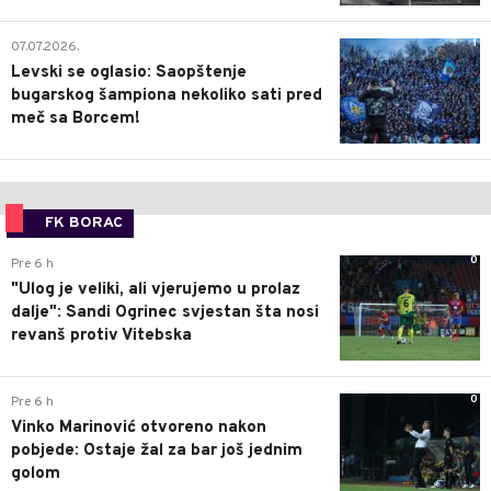
1
07.07.2026.
Levski se oglasio: Saopštenje
bugarskog šampiona nekoliko sati pred
meč sa Borcem!
FK BORAC
0
Pre 6 h
"Ulog je veliki, ali vjerujemo u prolaz
dalje": Sandi Ogrinec svjestan šta nosi
revanš protiv Vitebska
0
Pre 6 h
Vinko Marinović otvoreno nakon
pobjede: Ostaje žal za bar još jednim
golom