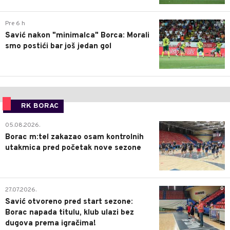
0
Pre 6 h
Savić nakon "minimalca" Borca: Morali
smo postići bar još jedan gol
RK BORAC
0
05.08.2026.
Borac m:tel zakazao osam kontrolnih
utakmica pred početak nove sezone
0
27.07.2026.
Savić otvoreno pred start sezone:
Borac napada titulu, klub ulazi bez
dugova prema igračima!