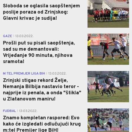
Sloboda se oglasila saopštenjem
poslije poraza od Zrinjskog:
Glavni krivac je sudija!
0
GAZE
13.03.2022.
|
Prošli put su pisali saopštenja,
sad su me demantovali:
Vrijeđanje 90 minuta, njihova
sramota!
0
M:TEL PREMIJER LIGA BIH
13.03.2022.
|
Zrinjski stigao rekord Želje,
Nemanja Bilbija nastavio teror -
najprije iz penala, a onda "štikla"
u Zlatanovom maniru!
0
FUDBAL
13.03.2022.
|
Znamo kompletan raspored: Evo
kako će izgledati odlučujući krug
m:tel Premijer lige BiH!