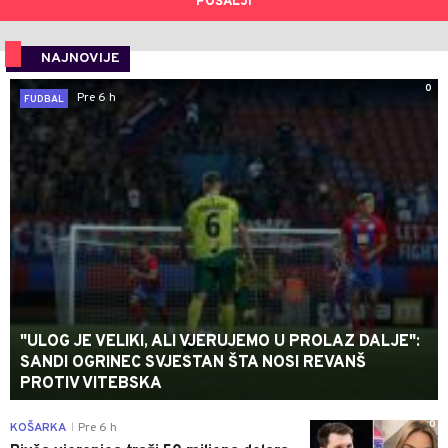
POŠALJI
NAJNOVIJE
0
Pre 6 h
FUDBAL
"ULOG JE VELIKI, ALI VJERUJEMO U PROLAZ DALJE":
SANDI OGRINEC SVJESTAN ŠTA NOSI REVANŠ
PROTIV VITEBSKA
0
KOŠARKA
Pre 6 h
|