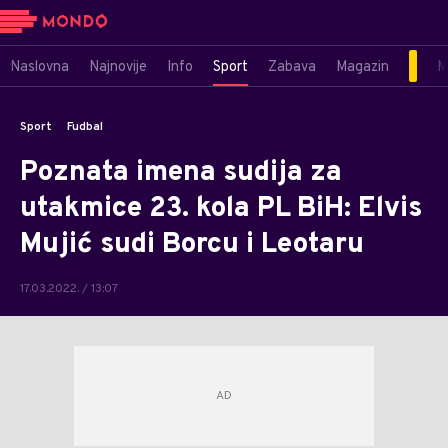
Naslovna
Najnovije
Info
Sport
Zabava
Magazin
M
Sport
Fudbal
Poznata imena sudija za
utakmice 23. kola PL BiH: Elvis
Mujić sudi Borcu i Leotaru
17.03.2022. / 13:07