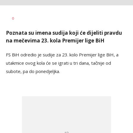
Haris
AUTOR
0
Krhalić
Poznata su imena sudija koji će dijeliti pravdu
na mečevima 23. kola Premijer lige BiH
FS BiH odredio je sudije za 23. kolo Premijer lige BiH, a
utakmice ovog kola će se igrati u tri dana, tačnije od
subote, pa do ponedjeljka.