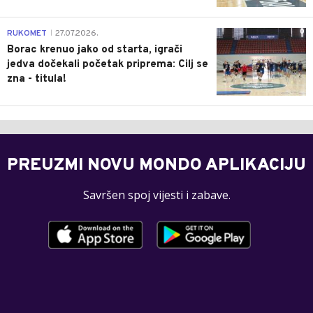
0
RUKOMET
27.07.2026.
|
Borac krenuo jako od starta, igrači
jedva dočekali početak priprema: Cilj se
zna - titula!
PREUZMI NOVU MONDO APLIKACIJU
Savršen spoj vijesti i zabave.