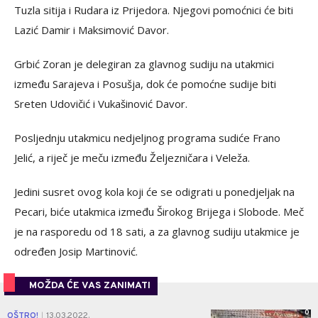
Tuzla sitija i Rudara iz Prijedora. Njegovi pomoćnici će biti
Lazić Damir i Maksimović Davor.
Grbić Zoran je delegiran za glavnog sudiju na utakmici
između Sarajeva i Posušja, dok će pomoćne sudije biti
Sreten Udovičić i Vukašinović Davor.
Posljednju utakmicu nedjeljnog programa sudiće Frano
Jelić, a riječ je meču između Željezničara i Veleža.
Jedini susret ovog kola koji će se odigrati u ponedjeljak na
Pecari, biće utakmica između Širokog Brijega i Slobode. Meč
je na rasporedu od 18 sati, a za glavnog sudiju utakmice je
određen Josip Martinović.
MOŽDA ĆE VAS ZANIMATI
0
OŠTRO!
13.03.2022.
|