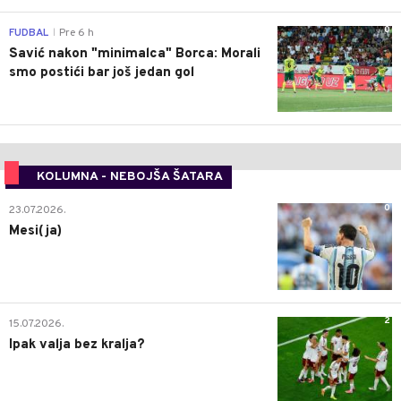
0
FUDBAL
Pre 6 h
|
Savić nakon "minimalca" Borca: Morali
smo postići bar još jedan gol
KOLUMNA - NEBOJŠA ŠATARA
0
23.07.2026.
Mesi(ja)
2
15.07.2026.
Ipak valja bez kralja?