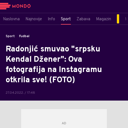
Naslovna
Najnovije
Info
Sport
Zabava
Magazin
M
Sport
Fudbal
Radonjić smuvao "srpsku
Kendal Džener": Ova
fotografija na Instagramu
otkrila sve! (FOTO)
27.04.2022. / 17:48