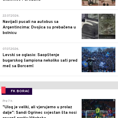
0
22.07.2026.
Navijači pucali na autobus sa
Argentincima: Dvojica su prebačena u
bolnicu
1
07.07.2026.
Levski se oglasio: Saopštenje
bugarskog šampiona nekoliko sati pred
meč sa Borcem!
FK BORAC
0
Pre 7 h
"Ulog je veliki, ali vjerujemo u prolaz
dalje": Sandi Ogrinec svjestan šta nosi