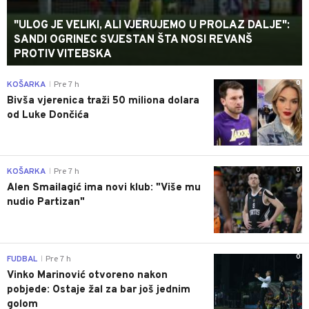
"ULOG JE VELIKI, ALI VJERUJEMO U PROLAZ DALJE":
SANDI OGRINEC SVJESTAN ŠTA NOSI REVANŠ
PROTIV VITEBSKA
0
KOŠARKA
Pre 7 h
|
Bivša vjerenica traži 50 miliona dolara
od Luke Dončića
0
KOŠARKA
Pre 7 h
|
Alen Smailagić ima novi klub: "Više mu
nudio Partizan"
0
FUDBAL
Pre 7 h
|
Vinko Marinović otvoreno nakon
pobjede: Ostaje žal za bar još jednim
golom