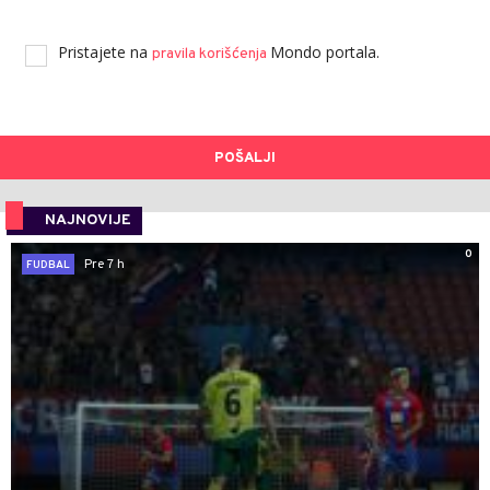
Pristajete na
Mondo portala.
pravila korišćenja
POŠALJI
NAJNOVIJE
0
Pre 7 h
FUDBAL