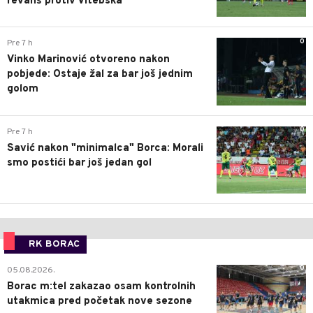
revanš protiv Vitebska
0
Pre 7 h
Vinko Marinović otvoreno nakon
pobjede: Ostaje žal za bar još jednim
golom
0
Pre 7 h
Savić nakon "minimalca" Borca: Morali
smo postići bar još jedan gol
RK BORAC
0
05.08.2026.
Borac m:tel zakazao osam kontrolnih
utakmica pred početak nove sezone