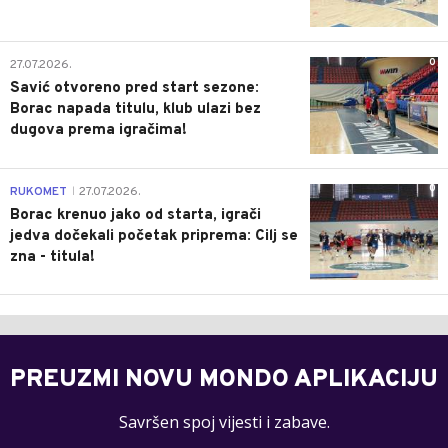
0
27.07.2026.
Savić otvoreno pred start sezone:
Borac napada titulu, klub ulazi bez
dugova prema igračima!
0
RUKOMET
27.07.2026.
|
Borac krenuo jako od starta, igrači
jedva dočekali početak priprema: Cilj se
zna - titula!
PREUZMI NOVU MONDO APLIKACIJU
Savršen spoj vijesti i zabave.