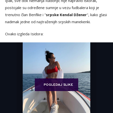
Ipak, sve dok Nemanja Radonjić nije napravio iskorak,
postojale su određene sumnje u vezu fudbalera koji je
trenutno član Benfike i "
srpske Kendal Džener
", kako glasi
nadimak jedne od najtraženijih srpskih manekenki.
Ovako izgleda Isidora:
POGLEDAJ SLIKE