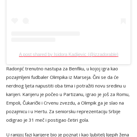
A post shared by Isidora Kadijevic (@izzadorable)
Radonjić trenutno nastupa za Benfiku, u kojoj igra kao
pozajmljeni fudbaler Olimpika iz Marseja. Čini se da će
nerdnog ljeta napustiti oba tima i potražiti novu sredinu u
karijeri. Karijeru je počeo u Partizanu, igrao je još za Romu,
Empoli, Čukarički i Crvenu zvezdu, a Olimpik ga je slao na
pozajmicu i u Hertu. Za seniorsku reprezentaciju Srbije
odigrao je 31 meč i postigao četiri gola.
U ranijoj fazi karijere bio je poznat i kao ljubitelj lijepih žena