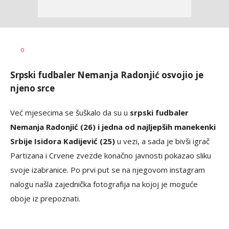
Haris
AUTOR
0
Krhalić
Srpski fudbaler Nemanja Radonjić osvojio je
njeno srce
Već mjesecima se šuškalo da su u
srpski fudbaler
Nemanja Radonjić (26) i jedna od najljepših manekenki
Srbije Isidora Kadijević (25)
u vezi, a sada je bivši igrač
Partizana i Crvene zvezde konačno javnosti pokazao sliku
svoje izabranice. Po prvi put se na njegovom instagram
nalogu našla zajednička fotografija na kojoj je moguće
oboje iz prepoznati.