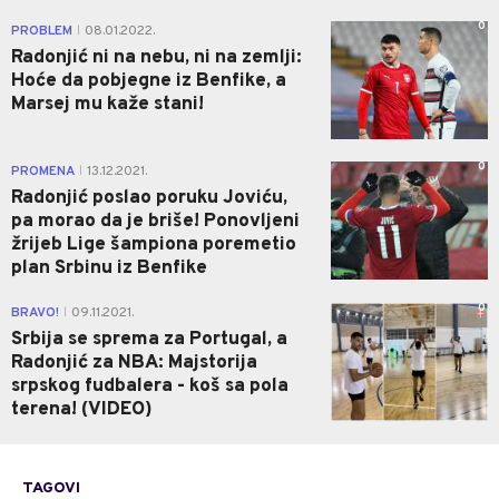
0
PROBLEM
08.01.2022.
|
Radonjić ni na nebu, ni na zemlji:
Hoće da pobjegne iz Benfike, a
Marsej mu kaže stani!
0
PROMENA
13.12.2021.
|
Radonjić poslao poruku Joviću,
pa morao da je briše! Ponovljeni
žrijeb Lige šampiona poremetio
plan Srbinu iz Benfike
0
BRAVO!
09.11.2021.
|
Srbija se sprema za Portugal, a
Radonjić za NBA: Majstorija
srpskog fudbalera - koš sa pola
terena! (VIDEO)
TAGOVI