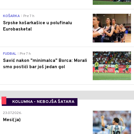
0
KOŠARKA
Pre 7 h
|
Srpske košarkašice u polufinalu
Eurobasketa!
0
FUDBAL
Pre 7 h
|
Savić nakon "minimalca" Borca: Morali
smo postići bar još jedan gol
KOLUMNA - NEBOJŠA ŠATARA
0
23.07.2026.
Mesi(ja)