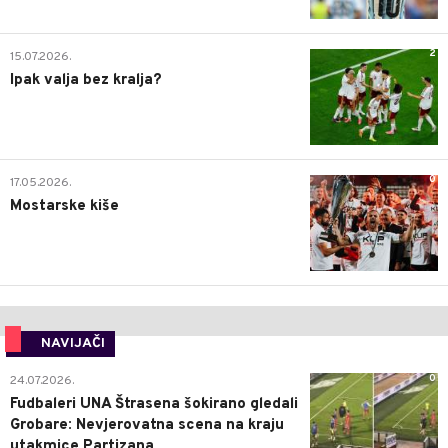
2
15.07.2026.
Ipak valja bez kralja?
0
17.05.2026.
Mostarske kiše
NAVIJAČI
0
24.07.2026.
Fudbaleri UNA Štrasena šokirano gledali
Grobare: Nevjerovatna scena na kraju
utakmice Partizana