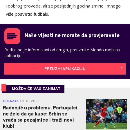
i dobrog provoda, ali se posljednjih godina smirio i mnogo
više posvetio fudbalu.
Naše vijesti ne morate da provjeravate
Budite bolje informisani od drugih, preuzmite Mondo mobilnu
aplikaciju
PREUZMI APLIKACIJU
MOŽDA ĆE VAS ZANIMATI
0
ODLAZAK
10.03.2022.
|
Radonjić u problemu, Portugalci
ne žele da ga kupe: Srbin se
vraća sa pozajmice i traži novi
klub!