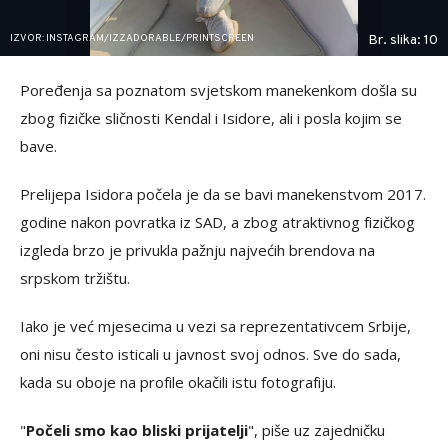
IZVOR: INSTAGRAM/IZZADORABLE/PRINTSCREEN
Br. slika: 10
Poređenja sa poznatom svjetskom manekenkom došla su
zbog fizičke sličnosti Kendal i Isidore, ali i posla kojim se
bave.
Prelijepa Isidora počela je da se bavi manekenstvom 2017.
godine nakon povratka iz SAD, a zbog atraktivnog fizičkog
izgleda brzo je privukla pažnju najvećih brendova na
srpskom tržištu.
Iako je već mjesecima u vezi sa reprezentativcem Srbije,
oni nisu često isticali u javnost svoj odnos. Sve do sada,
kada su oboje na profile okačili istu fotografiju.
"
Počeli smo kao bliski prijatelji
", piše uz zajedničku