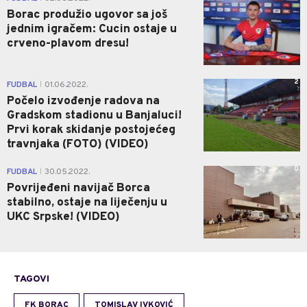
Borac produžio ugovor sa još
jednim igračem: Cucin ostaje u
crveno-plavom dresu!
2
FUDBAL
01.06.2022.
|
Počelo izvođenje radova na
Gradskom stadionu u Banjaluci!
Prvi korak skidanje postojećeg
travnjaka (FOTO) (VIDEO)
0
FUDBAL
30.05.2022.
|
Povrijeđeni navijač Borca
stabilno, ostaje na liječenju u
UKC Srpske! (VIDEO)
TAGOVI
FK BORAC
TOMISLAV IVKOVIĆ