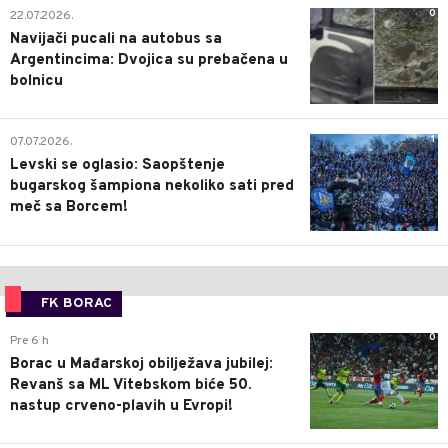
0
22.07.2026.
Navijači pucali na autobus sa
Argentincima: Dvojica su prebačena u
bolnicu
1
07.07.2026.
Levski se oglasio: Saopštenje
bugarskog šampiona nekoliko sati pred
meč sa Borcem!
FK BORAC
0
Pre 6 h
Borac u Mađarskoj obilježava jubilej:
Revanš sa ML Vitebskom biće 50.
nastup crveno-plavih u Evropi!