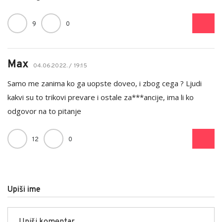
9
0
Max
04.06.2022. / 19:15
Samo me zanima ko ga uopste doveo, i zbog cega ? Ljudi
kakvi su to trikovi prevare i ostale za***ancije, ima li ko
odgovor na to pitanje
12
0
Upiši ime