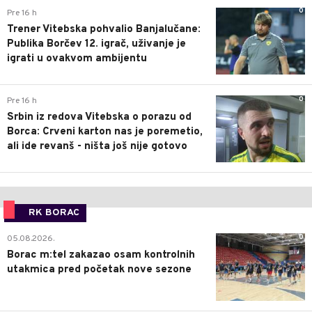
0
Pre 16 h
Trener Vitebska pohvalio Banjalučane:
Publika Borčev 12. igrač, uživanje je
igrati u ovakvom ambijentu
0
Pre 16 h
Srbin iz redova Vitebska o porazu od
Borca: Crveni karton nas je poremetio,
ali ide revanš - ništa još nije gotovo
RK BORAC
0
05.08.2026.
Borac m:tel zakazao osam kontrolnih
utakmica pred početak nove sezone