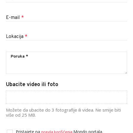
E-mail
*
Lokacija
*
Ubacite video ili foto
Možete da ubacite do 3 fotografije ili videa. Ne smije biti
više od 25 MB.
Pristajete na
Mondo portala.
pravila korišćenja