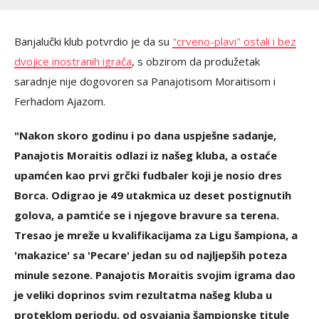
Banjalučki klub potvrdio je da su
"crveno-plavi" ostali i bez
dvojice inostranih igrača
, s obzirom da produžetak
saradnje nije dogovoren sa Panajotisom Moraitisom i
Ferhadom Ajazom.
"Nakon skoro godinu i po dana uspješne sadanje,
Panajotis Moraitis odlazi iz našeg kluba, a ostaće
upamćen kao prvi grčki fudbaler koji je nosio dres
Borca. Odigrao je 49 utakmica uz deset postignutih
golova, a pamtiće se i njegove bravure sa terena.
Tresao je mreže u kvalifikacijama za Ligu šampiona, a
'makazice' sa 'Pecare' jedan su od najljepših poteza
minule sezone. Panajotis Moraitis svojim igrama dao
je veliki doprinos svim rezultatma našeg kluba u
proteklom periodu, od osvajanja šampionske titule