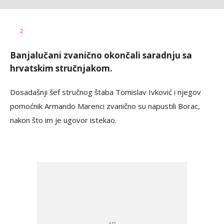
Bojan
AUTOR
2
Jakovljević
Banjalučani zvanično okončali saradnju sa
hrvatskim stručnjakom.
Dosadašnji šef stručnog štaba Tomislav Ivković i njegov
pomoćnik Armando Marenci zvanično su napustili Borac,
nakon što im je ugovor istekao.