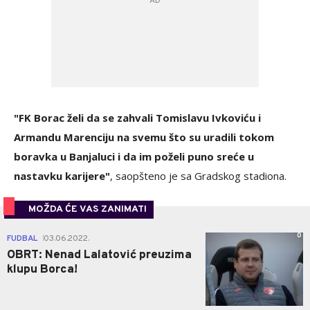
"FK Borac želi da se zahvali Tomislavu Ivkoviću i
Armandu Marenciju na svemu što su uradili tokom
boravka u Banjaluci i da im poželi puno sreće u
nastavku karijere"
, saopšteno je sa Gradskog stadiona.
MOŽDA ĆE VAS ZANIMATI
0
FUDBAL
03.06.2022.
|
OBRT: Nenad Lalatović preuzima
klupu Borca!