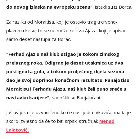
do novog izlaska na evropsku scenu"
, istakli su iz Borca.
Za razliku od Moraitisa, koji je ostavio trag u crveno-
plavom dresu, to se ne može reći za Ajaza, koji je upisao
samo deset nastupa za Borac.
"Ferhad Ajaz u naš klub stigao je tokom zimskog
prelaznog roka. Odigrao je deset utakmica uz dva
postignuta gola, a tokom proljećnog dijela sezona
dao je svoj doprinos konačnom rezultatu. Panajotisu
Moraitisu i Ferhadu Ajazu, naš klub želi puno sreće u
nastavku karijere"
, saopštili su Banjalučani.
Još uvijek nije ozvaničeno ko će naslijediti Ivkovića, mada je
skoro izvjesno da će to biti srpski stručnjak
Nenad
Lalatović.