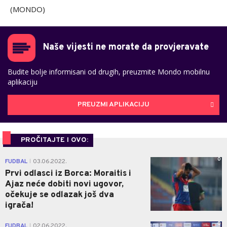
(MONDO)
Naše vijesti ne morate da provjeravate
Budite bolje informisani od drugih, preuzmite Mondo mobilnu
aplikaciju
PREUZMI APLIKACIJU
PROČITAJTE I OVO:
0
FUDBAL
03.06.2022.
|
Prvi odlasci iz Borca: Moraitis i
Ajaz neće dobiti novi ugovor,
očekuje se odlazak još dva
igrača!
0
FUDBAL
02.06.2022.
|