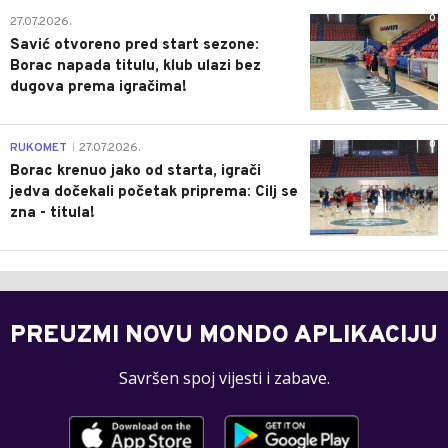
0
27.07.2026.
Savić otvoreno pred start sezone:
Borac napada titulu, klub ulazi bez
dugova prema igračima!
0
RUKOMET
27.07.2026.
|
Borac krenuo jako od starta, igrači
jedva dočekali početak priprema: Cilj se
zna - titula!
PREUZMI NOVU MONDO APLIKACIJU
Savršen spoj vijesti i zabave.