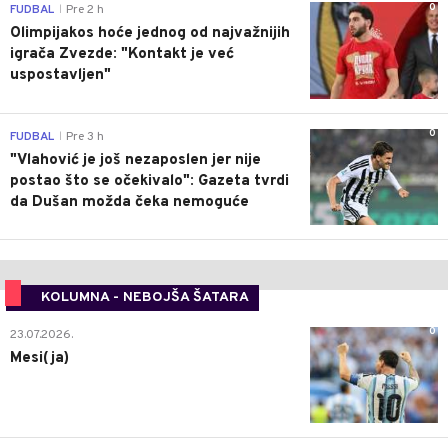
0
FUDBAL
Pre 2 h
|
Olimpijakos hoće jednog od najvažnijih
igrača Zvezde: "Kontakt je već
uspostavljen"
0
FUDBAL
Pre 3 h
|
"Vlahović je još nezaposlen jer nije
postao što se očekivalo": Gazeta tvrdi
da Dušan možda čeka nemoguće
KOLUMNA - NEBOJŠA ŠATARA
0
23.07.2026.
Mesi(ja)