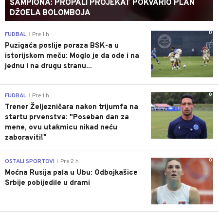
ŠAMPIONA: PROPALI PROJEKAT POKVARIO PLAN
DŽOELA BOLOMBOJA
0
FUDBAL
Pre 1 h
|
Puzigaća poslije poraza BSK-a u
istorijskom meču: Moglo je da ode i na
jednu i na drugu stranu...
0
FUDBAL
Pre 1 h
|
Trener Željezničara nakon trijumfa na
startu prvenstva: "Poseban dan za
mene, ovu utakmicu nikad neću
zaboraviti!"
0
OSTALI SPORTOVI
Pre 2 h
|
Moćna Rusija pala u Ubu: Odbojkašice
Srbije pobijedile u drami