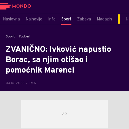
Naslovna
Najnovije
Info
Sport
Zabava
Magazin
M
Sport
Fudbal
ZVANIČNO: Ivković napustio
Borac, sa njim otišao i
pomoćnik Marenci
04.06.2022. / 19:07