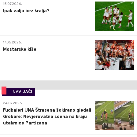
2
15.07.2026.
Ipak valja bez kralja?
0
17.05.2026.
Mostarske kiše
NAVIJAČI
0
24.07.2026.
Fudbaleri UNA Štrasena šokirano gledali
Grobare: Nevjerovatna scena na kraju
utakmice Partizana