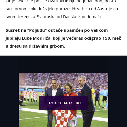
Obje selekcije poslije dva kola imaju po jedan bod, pošto
su u prvom kolu doživjele poraze, Hrvatska od Austrije na
svom terenu, a Francuska od Danske kao domaćin.
Susret na "Poljudu" ostaće upamćen po velikom
jubileju Luke Modrića, koji je večeras odigrao 150. meč
u dresu sa državnim grbom.
POGLEDAJ SLIKE