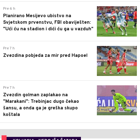
0
Pre 6 h
Planirano Mesijevo ubistvo na
Svjetskom prvenstvu, FBI obaviješten:
"Ući ću na stadion i dići ću ga u vazduh"
0
Pre 7 h
Zvezdina pobjeda za mir pred Hapoel
0
Pre 7 h
Zvezdin golman zaplakao na
"Marakani": Trebinjac dugo čekao
šansu, a onda ga je greška skupo
koštala