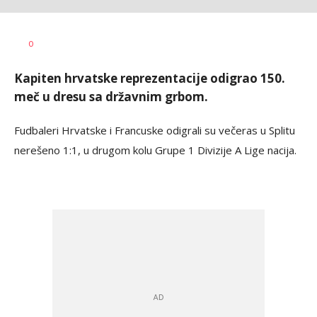
Bojan
AUTOR
0
Jakovljević
Kapiten hrvatske reprezentacije odigrao 150.
meč u dresu sa državnim grbom.
Fudbaleri Hrvatske i Francuske odigrali su večeras u Splitu
nerešeno 1:1, u drugom kolu Grupe 1 Divizije A Lige nacija.