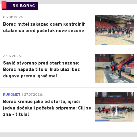
RK BORAC
0
05.08.2026.
Borac m:tel zakazao osam kontrolnih
utakmica pred početak nove sezone
0
27.07.2026.
Savić otvoreno pred start sezone:
Borac napada titulu, klub ulazi bez
dugova prema igračima!
0
RUKOMET
27.07.2026.
|
Borac krenuo jako od starta, igrači
jedva dočekali početak priprema: Cilj se
zna - titula!