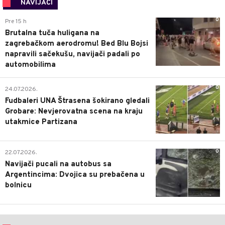
NAVIJAČI
0
Pre 15 h
Brutalna tuča huligana na
zagrebačkom aerodromu! Bed Blu Bojsi
napravili sačekušu, navijači padali po
automobilima
0
24.07.2026.
Fudbaleri UNA Štrasena šokirano gledali
Grobare: Nevjerovatna scena na kraju
utakmice Partizana
0
22.07.2026.
Navijači pucali na autobus sa
Argentincima: Dvojica su prebačena u
bolnicu