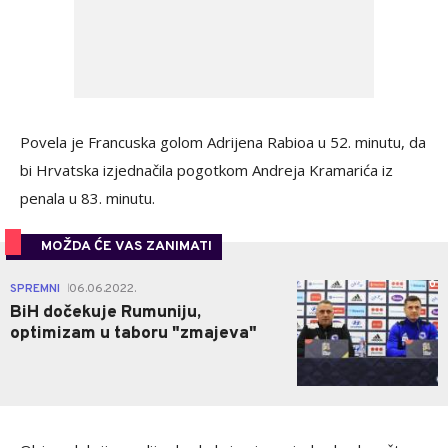
Povela je Francuska golom Adrijena Rabioa u 52. minutu, da
bi Hrvatska izjednačila pogotkom Andreja Kramarića iz
penala u 83. minutu.
MOŽDA ĆE VAS ZANIMATI
0
SPREMNI
06.06.2022.
|
BiH dočekuje Rumuniju,
optimizam u taboru "zmajeva"