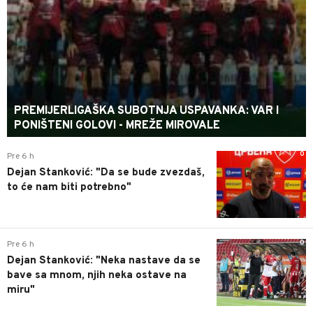
PREMIJERLIGAŠKA SUBOTNJA USPAVANKA: VAR I
PONIŠTENI GOLOVI - MREŽE MIROVALE
0
Pre 6 h
Dejan Stanković: "Da se bude zvezdaš,
to će nam biti potrebno"
0
Pre 6 h
Dejan Stanković: "Neka nastave da se
bave sa mnom, njih neka ostave na
miru"