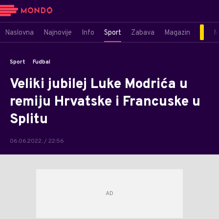
Naslovna
Najnovije
Info
Sport
Zabava
Magazin
M
Sport
Fudbal
Veliki jubilej Luke Modrića u
remiju Hrvatske i Francuske u
Splitu
06.06.2022. / 22:56