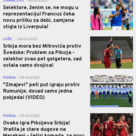
ZANIMLJIVO
06.06.2022.
|
Selektore, ženim se, ne mogu u
reprezentaciju! Francuz čeka
novu priliku za debi, zamjena
stigla iz Liverpula!
0
LOŠE...
06.06.2022.
|
Srbija mora bez Mitrovića protiv
Švedske: Problem za Piksija -
selektor zvao pet golgetera, sad
ostala samo dvojica!
0
FUDBAL
06.06.2022.
|
"Zmajevi" peti put igraju protiv
Rumunije, dosad samo jedna
pobjeda! (VIDEO)
0
FUDBAL
05.06.2022.
|
Ovako igra Piksijeva Srbija!
Vratila je stare dugove na
Marakani - četiri komada, za prvu