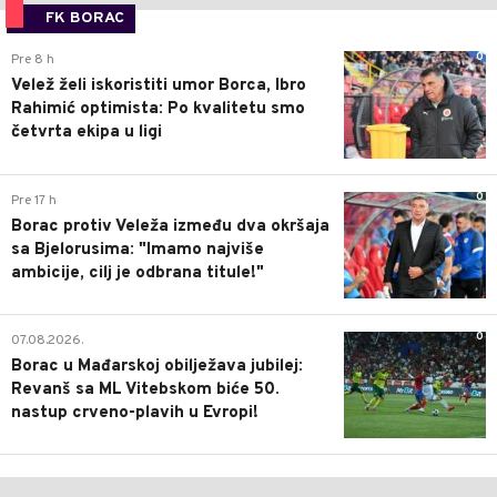
FK BORAC
0
Pre 8 h
Velež želi iskoristiti umor Borca, Ibro
Rahimić optimista: Po kvalitetu smo
četvrta ekipa u ligi
0
Pre 17 h
Borac protiv Veleža između dva okršaja
sa Bjelorusima: "Imamo najviše
ambicije, cilj je odbrana titule!"
0
07.08.2026.
Borac u Mađarskoj obilježava jubilej:
Revanš sa ML Vitebskom biće 50.
nastup crveno-plavih u Evropi!