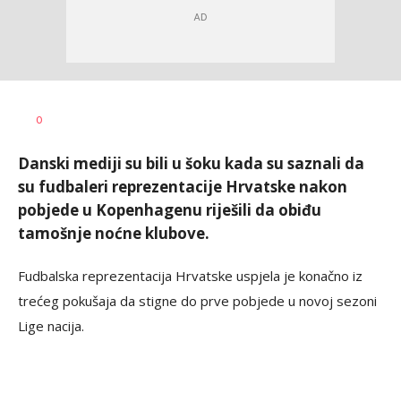
Dragan
AUTOR
0
Šutvić
Danski mediji su bili u šoku kada su saznali da
su fudbaleri reprezentacije Hrvatske nakon
pobjede u Kopenhagenu riješili da obiđu
tamošnje noćne klubove.
Fudbalska reprezentacija Hrvatske uspjela je konačno iz
trećeg pokušaja da stigne do prve pobjede u novoj sezoni
Lige nacija.