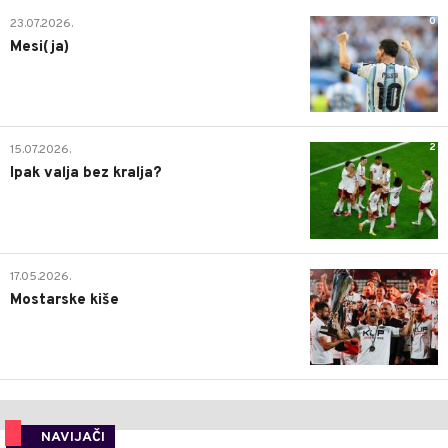
0
23.07.2026.
Mesi(ja)
2
15.07.2026.
Ipak valja bez kralja?
0
17.05.2026.
Mostarske kiše
NAVIJAČI