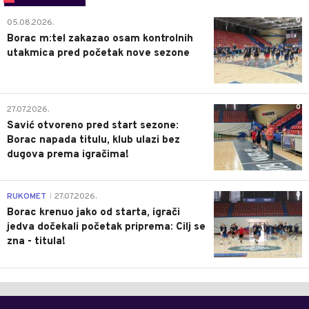
0
05.08.2026.
Borac m:tel zakazao osam kontrolnih
utakmica pred početak nove sezone
0
27.07.2026.
Savić otvoreno pred start sezone:
Borac napada titulu, klub ulazi bez
dugova prema igračima!
0
RUKOMET
27.07.2026.
|
Borac krenuo jako od starta, igrači
jedva dočekali početak priprema: Cilj se
zna - titula!