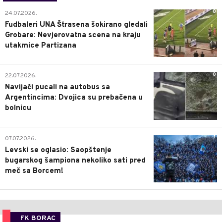
0
24.07.2026.
Fudbaleri UNA Štrasena šokirano gledali
Grobare: Nevjerovatna scena na kraju
utakmice Partizana
0
22.07.2026.
Navijači pucali na autobus sa
Argentincima: Dvojica su prebačena u
bolnicu
1
07.07.2026.
Levski se oglasio: Saopštenje
bugarskog šampiona nekoliko sati pred
meč sa Borcem!
FK BORAC