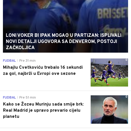
LONI VOKER BI IPAK MOGAO U PARTIZAN: ISPLIVALI
NOVI DETALJI UGOVORA SA DENVEROM, POSTOJI
ZAČKOLJICA
0
FUDBAL
Pre 31 min
|
Mihajlu Cvetkoviću trebalo 16 sekundi
za gol, najbrži u Evropi ove sezone
0
FUDBAL
Pre 51 min
|
Kako se Žozeu Murinju sada smije brk:
Real Madrid je upravo prevario cijelu
planetu