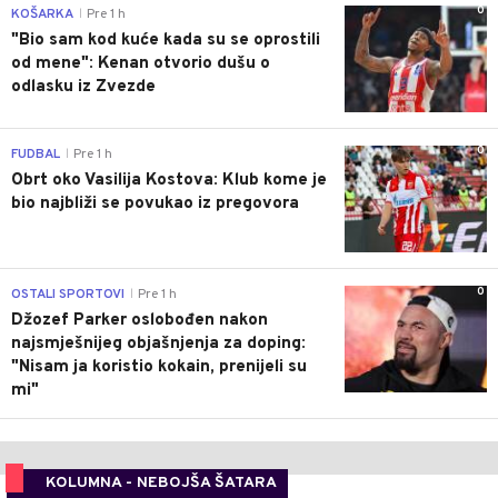
0
KOŠARKA
Pre 1 h
|
"Bio sam kod kuće kada su se oprostili
od mene": Kenan otvorio dušu o
odlasku iz Zvezde
0
FUDBAL
Pre 1 h
|
Obrt oko Vasilija Kostova: Klub kome je
bio najbliži se povukao iz pregovora
0
OSTALI SPORTOVI
Pre 1 h
|
Džozef Parker oslobođen nakon
najsmješnijeg objašnjenja za doping:
"Nisam ja koristio kokain, prenijeli su
mi"
KOLUMNA - NEBOJŠA ŠATARA