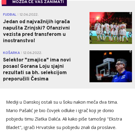
MOŽDA ĆE VAS ZANIMATI
0
FUDBAL
12.06.2022.
|
Jedan od najvažnijih igrača
napušta Zrinjski? Ofanzivni
vezista pred transferom u
inostranstvo!
0
KOŠARKA
12.06.2022.
|
Selektor "zmajica" ima novi
posao! Gorana Loju sjajni
rezultati sa bh. selekcijom
preporučili Česima
Mediji u Danskoj ostali su u šoku nakon meča dva tima.
Mario Pašalić je bio čovjek odluke i igrač koji je donio
pobjedu timu Zlatka Dalića. Ali kako piše tamošnji "Ekstra
Bladet", igrači Hrvatske su pobjedu znali da proslave.