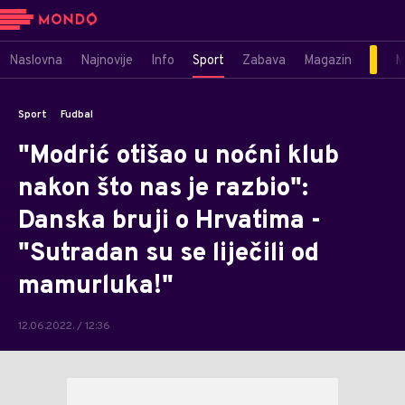
Naslovna
Najnovije
Info
Sport
Zabava
Magazin
M
Sport
Fudbal
"Modrić otišao u noćni klub
nakon što nas je razbio":
Danska bruji o Hrvatima -
"Sutradan su se liječili od
mamurluka!"
12.06.2022. / 12:36