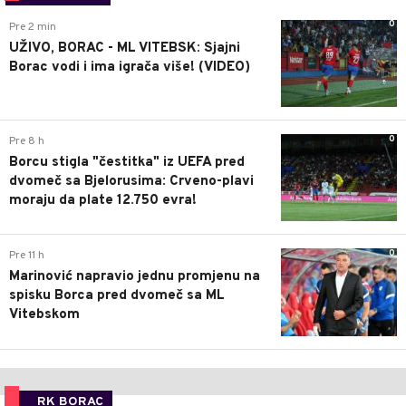
0
Pre 2 min
UŽIVO, BORAC - ML VITEBSK: Sjajni
Borac vodi i ima igrača više! (VIDEO)
0
Pre 8 h
Borcu stigla "čestitka" iz UEFA pred
dvomeč sa Bjelorusima: Crveno-plavi
moraju da plate 12.750 evra!
0
Pre 11 h
Marinović napravio jednu promjenu na
spisku Borca pred dvomeč sa ML
Vitebskom
RK BORAC