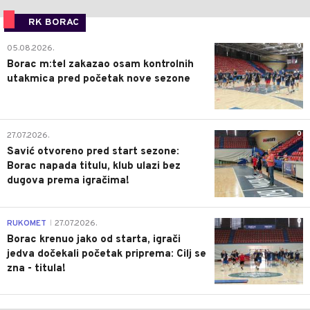
RK BORAC
0
05.08.2026.
Borac m:tel zakazao osam kontrolnih
utakmica pred početak nove sezone
0
27.07.2026.
Savić otvoreno pred start sezone:
Borac napada titulu, klub ulazi bez
dugova prema igračima!
0
RUKOMET
27.07.2026.
|
Borac krenuo jako od starta, igrači
jedva dočekali početak priprema: Cilj se
zna - titula!