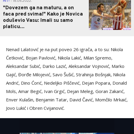
HIT!
18.06.2022.
|
"Dovezem ga na maturu, a on
faca pred svima!" Kako je Novica
oduševio Vasu: Imali su samo
platicu...
Nenad Lalatović je na put poveo 26 igrača, a to su: Nikola
Ćetković, Bojan Pavlović, Nikola Lakić, Milan Spremo,
Aleksandar Subić, Darko Lazić, Aleksandar Vojnović, Marko
Gajić, Đorđe Milojević, Savo Šušić, Strahinja Bošnjak, Nikola
Andrić, Dino Ćorić, Nedeljko Piščević, Dejan Popara, Donald
Mols, Amar Begić, Ivan Grgić, Dejan Meleg, Goran Zakarić,
Enver Kulašin, Benjamin Tatar, David Čavić, Momčilo Mrkaić,
Jovo Lukić i Obren Cvijanović.