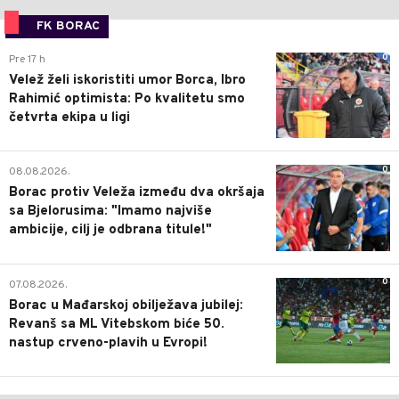
FK BORAC
0
Pre 17 h
Velež želi iskoristiti umor Borca, Ibro
Rahimić optimista: Po kvalitetu smo
četvrta ekipa u ligi
0
08.08.2026.
Borac protiv Veleža između dva okršaja
sa Bjelorusima: "Imamo najviše
ambicije, cilj je odbrana titule!"
0
07.08.2026.
Borac u Mađarskoj obilježava jubilej:
Revanš sa ML Vitebskom biće 50.
nastup crveno-plavih u Evropi!