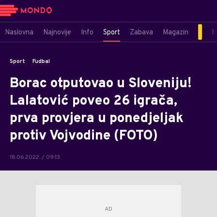
Naslovna
Najnovije
Info
Sport
Zabava
Magazin
M
Sport
Fudbal
Borac otputovao u Sloveniju!
Lalatović poveo 26 igrača,
prva provjera u ponedjeljak
protiv Vojvodine (FOTO)
18.06.2022. / 09:13