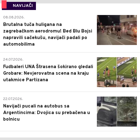
NAVIJAČI
0
08.08.2026.
Brutalna tuča huligana na
zagrebačkom aerodromu! Bed Blu Bojsi
napravili sačekušu, navijači padali po
automobilima
0
24.07.2026.
Fudbaleri UNA Štrasena šokirano gledali
Grobare: Nevjerovatna scena na kraju
utakmice Partizana
0
22.07.2026.
Navijači pucali na autobus sa
Argentincima: Dvojica su prebačena u
bolnicu