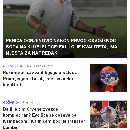
PERICA OGNJENOVIĆ NAKON PRVOG OSVOJENOG
BODA NA KLUPI SLOGE: FALILO JE KVALITETA, IMA
MJESTA ZA NAPREDAK
0
OSTALI SPORTOVI
Pre 26 min
|
Rukometni savez Srbije je prošlost:
Promijenjen statut, ime i vizuelni
identitet
0
KOŠARKA
Pre 40 min
|
Da li je tim Crvene zvezde
kompletiran? Evo šta se dešava sa
Kampacom i Kalinićem poslije transfer
bombe