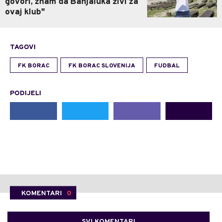
govori, znam da Banjaluka živi za
ovaj klub"
TAGOVI
FK BORAC
FK BORAC SLOVENIJA
FUDBAL
PODIJELI
KOMENTARI
0
SVI KOMENTARI