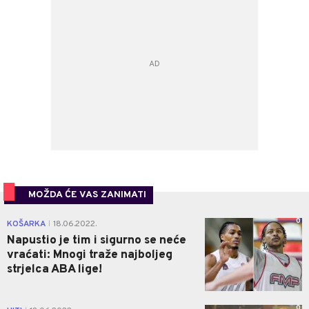
MOŽDA ĆE VAS ZANIMATI
0
KOŠARKA
18.06.2022.
|
Napustio je tim i sigurno se neće
vraćati: Mnogi traže najboljeg
strjelca ABA lige!
0