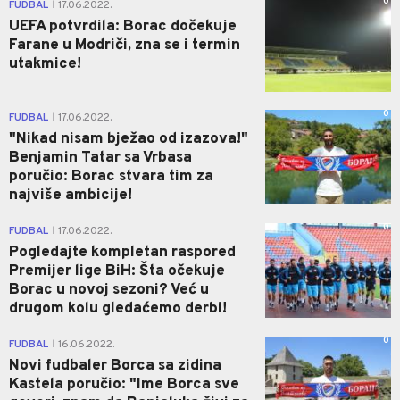
0
FUDBAL
17.06.2022.
|
UEFA potvrdila: Borac dočekuje
Farane u Modriči, zna se i termin
utakmice!
0
FUDBAL
17.06.2022.
|
"Nikad nisam bježao od izazova!"
Benjamin Tatar sa Vrbasa
poručio: Borac stvara tim za
najviše ambicije!
0
FUDBAL
17.06.2022.
|
Pogledajte kompletan raspored
Premijer lige BiH: Šta očekuje
Borac u novoj sezoni? Već u
drugom kolu gledaćemo derbi!
0
FUDBAL
16.06.2022.
|
Novi fudbaler Borca sa zidina
Kastela poručio: "Ime Borca sve