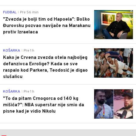
0
FUDBAL
Pre 56 min
|
"Zvezda je bolji tim od Hapoela": Boško
Đurovsku pozvao navijače na Marakanu
protiv Izraelaca
0
KOŠARKA
Pre 1 h
|
Kako je Crvena zvezda otela najboljeg
defanzivca Evrolige? Kada se sve
raspalo kod Parkera, Teodosić je digao
slušalicu
0
KOŠARKA
Pre 1 h
|
"To da pitam Crnogorca od 140 kg
mišića?": NBA superstar nije smio da
pisne kad je vidio Nikolu