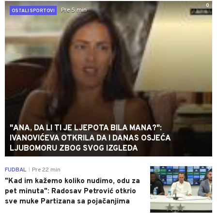
0
Pre 5 min
OSTALI SPORTOVI
"ANA, DA LI TI JE LJEPOTA BILA MANA?":
IVANOVIĆEVA OTKRILA DA I DANAS OSJEĆA
LJUBOMORU ZBOG SVOG IZGLEDA
0
FUDBAL
Pre 22 min
|
"Kad im kažemo koliko nudimo, odu za
pet minuta": Radosav Petrović otkrio
sve muke Partizana sa pojačanjima