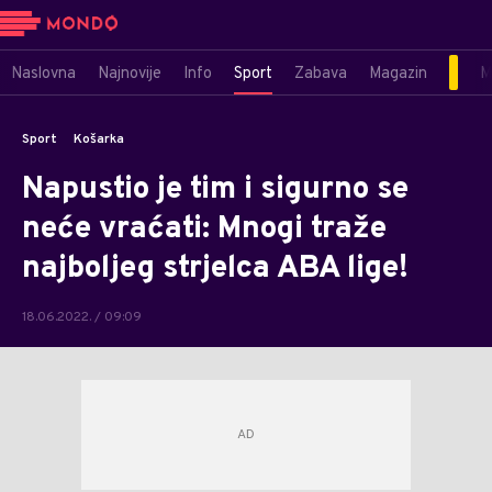
Naslovna
Najnovije
Info
Sport
Zabava
Magazin
M
Sport
Košarka
Napustio je tim i sigurno se
neće vraćati: Mnogi traže
najboljeg strjelca ABA lige!
18.06.2022. / 09:09