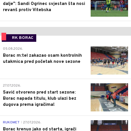
dalje": Sandi Ogrinec svjestan šta nosi
revanš protiv Vitebska
RK BORAC
0
05.08.2026.
Borac m:tel zakazao osam kontrolnih
utakmica pred početak nove sezone
0
27.07.2026.
Savić otvoreno pred start sezone:
Borac napada titulu, klub ulazi bez
dugova prema igračima!
0
RUKOMET
27.07.2026.
|
Borac krenuo jako od starta, igrači