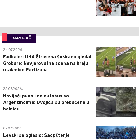
NAVIJAČI
0
24.07.2026.
Fudbaleri UNA Štrasena šokirano gledali
Grobare: Nevjerovatna scena na kraju
utakmice Partizana
0
22.07.2026.
Navijači pucali na autobus sa
Argentincima: Dvojica su prebačena u
bolnicu
1
07.07.2026.
Levski se oglasio: Saopštenje