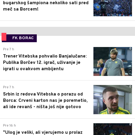
bugarskog šampiona nekoliko sati pred
meč sa Borcem!
FK BORAC
0
Pre 7 h
Trener Vitebska pohvalio Banjalučane:
Publika Borčev 12. igrač, uživanje je
igrati u ovakvom ambijentu
0
Pre 7 h
Srbin iz redova Vitebska o porazu od
Borca: Crveni karton nas je poremetio,
ali ide revanš - ništa još nije gotovo
0
Pre 16 h
"Ulog je veliki, ali vjerujemo u prolaz