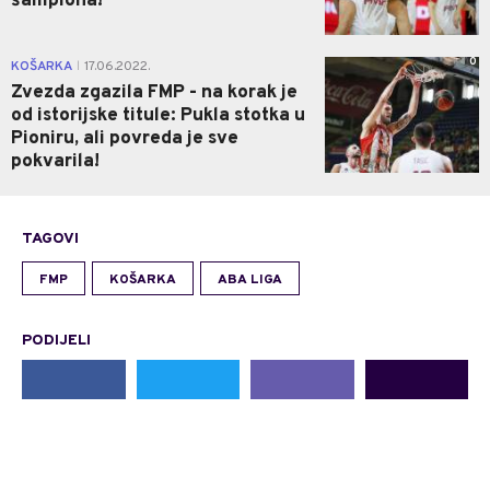
šampiona!
0
KOŠARKA
17.06.2022.
|
Zvezda zgazila FMP - na korak je
od istorijske titule: Pukla stotka u
Pioniru, ali povreda je sve
pokvarila!
TAGOVI
FMP
KOŠARKA
ABA LIGA
PODIJELI