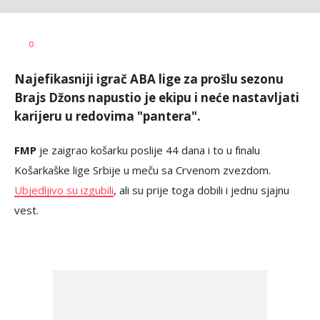
Dragan
AUTOR
0
Šutvić
Najefikasniji igrač ABA lige za prošlu sezonu
Brajs Džons napustio je ekipu i neće nastavljati
karijeru u redovima "pantera".
FMP
je zaigrao košarku poslije 44 dana i to u finalu
Košarkaške lige Srbije u meču sa Crvenom zvezdom.
Ubjedljivo su izgubili
, ali su prije toga dobili i jednu sjajnu
vest.