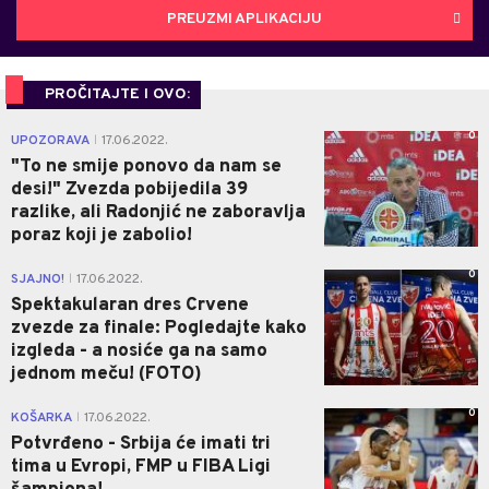
PREUZMI APLIKACIJU
PROČITAJTE I OVO:
0
UPOZORAVA
17.06.2022.
|
"To ne smije ponovo da nam se
desi!" Zvezda pobijedila 39
razlike, ali Radonjić ne zaboravlja
poraz koji je zabolio!
0
SJAJNO!
17.06.2022.
|
Spektakularan dres Crvene
zvezde za finale: Pogledajte kako
izgleda - a nosiće ga na samo
jednom meču! (FOTO)
0
KOŠARKA
17.06.2022.
|
Potvrđeno - Srbija će imati tri
tima u Evropi, FMP u FIBA Ligi