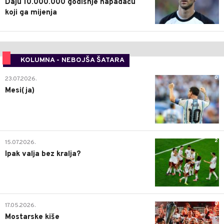
Daju 10.000.000 godišnje napadaču
koji ga mijenja
KOLUMNA - NEBOJŠA ŠATARA
0
23.07.2026.
Mesi(ja)
2
15.07.2026.
Ipak valja bez kralja?
0
17.05.2026.
Mostarske kiše