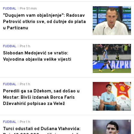
0
FUDBAL
Pre 51 min
|
"Dugujem vam objašnjenje": Radosav
Petrović otkrio sve, od ćutnje do plata
u Partizanu
0
FUDBAL
Pre 1 h
|
Slobodan Medojević se vratio:
Vojvodina objavila velike vijesti
0
FUDBAL
Pre 1 h
|
Poredili ga sa Džekom, sad došao u
Mostar: Bivši izdanak Borca Faris
Dževahirić potpisao za Velež
0
FUDBAL
Pre 1 h
|
Turci odustali od Dušana Vlahovića: