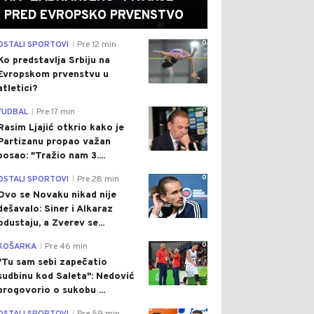
PRED EVROPSKO PRVENSTVO
0
OSTALI SPORTOVI
Pre 12 min
|
Ko predstavlja Srbiju na
Evropskom prvenstvu u
atletici?
0
FUDBAL
Pre 17 min
|
Rasim Ljajić otkrio kako je
Partizanu propao važan
posao: "Tražio nam 3....
0
OSTALI SPORTOVI
Pre 28 min
|
Ovo se Novaku nikad nije
dešavalo: Siner i Alkaraz
odustaju, a Zverev se...
0
KOŠARKA
Pre 46 min
|
"Tu sam sebi zapečatio
sudbinu kod Saleta": Nedović
progovorio o sukobu ...
0
|