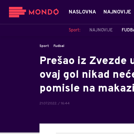
NASLOVNA
NAJNOVIJE
Sport:
NAJNOVIJE
FUDB
Sport
Fudbal
Prešao iz Zvezde u
ovaj gol nikad neć
pomisle na makazic
21.07.2022. / 16:44