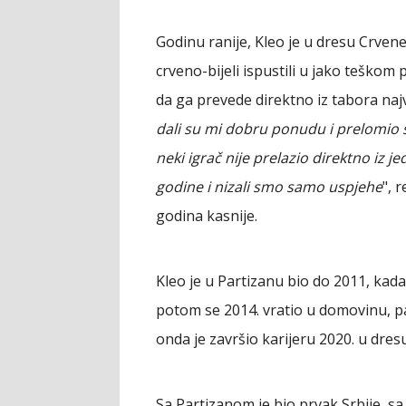
Godinu ranije, Kleo je u dresu Crven
crveno-bijeli ispustili u jako teškom
da ga prevede direktno iz tabora najv
dali su mi dobru ponudu i prelomio 
neki igrač nije prelazio direktno iz 
godine i nizali smo samo uspjehe
", 
godina kasnije.
Kleo je u Partizanu bio do 2011, kad
potom se 2014. vratio u domovinu, pa 
onda je završio karijeru 2020. u dre
Sa Partizanom je bio prvak Srbije, sa 