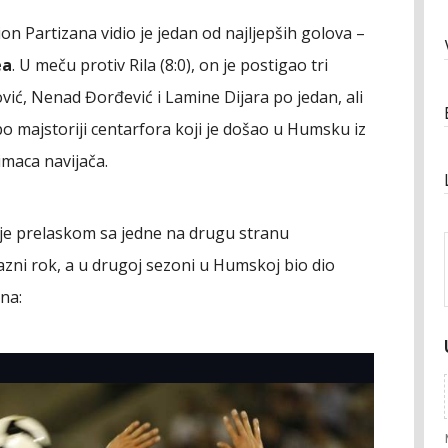
on Partizana vidio je jedan od najljepših golova –
ea
. U meču protiv Rila (8:0), on je postigao tri
vić, Nenad Đorđević i Lamine Dijara po jedan, ali
po majstoriji centarfora koji je došao u Humsku iz
imaca navijača.
 je prelaskom sa jedne na drugu stranu
zni rok, a u drugoj sezoni u Humskoj bio dio
na: