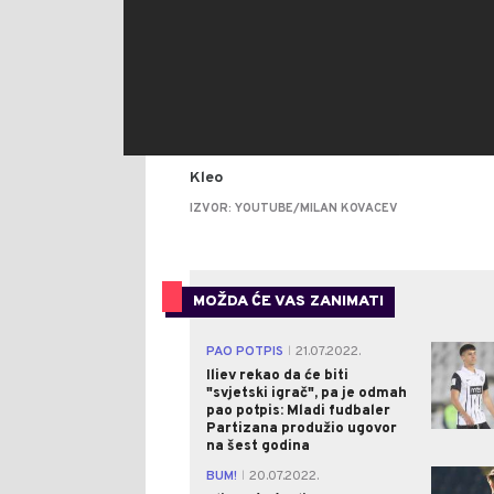
Kleo
IZVOR: YOUTUBE/MILAN KOVACEV
MOŽDA ĆE VAS ZANIMATI
PAO POTPIS
21.07.2022.
|
Iliev rekao da će biti
"svjetski igrač", pa je odmah
pao potpis: Mladi fudbaler
Partizana produžio ugovor
na šest godina
BUM!
20.07.2022.
|