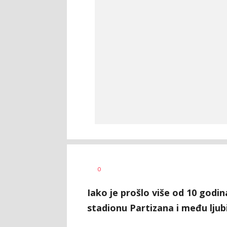
Haris
AUTOR
0
Krhalić
Iako je prošlo više od 10 godin
stadionu Partizana i među ljubi