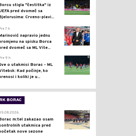
Borcu stigla "čestitka" iz
UEFA pred dvomeč sa
Bjelorusima: Crveno-plavi...
0
Pre 7 h
Marinović napravio jednu
promjenu na spisku Borca
pred dvomeč sa ML Vite...
0
Pre 9 h
Sve o utakmici Borac - ML
Vitebsk: Kad počinje, ko
prenosi i koliki je u...
RK BORAC
0
05.08.2026.
Borac m:tel zakazao osam
kontrolnih utakmica pred
početak nove sezone