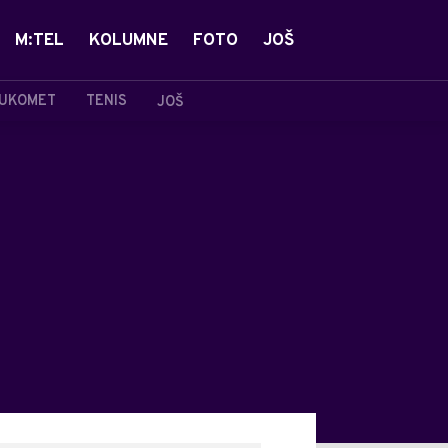
M:TEL
KOLUMNE
FOTO
JOŠ
UKOMET
TENIS
JOŠ