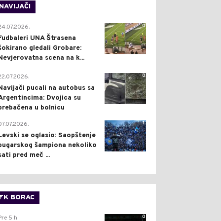
NAVIJAČI
0
24.07.2026.
Fudbaleri UNA Štrasena
šokirano gledali Grobare:
Nevjerovatna scena na k...
0
22.07.2026.
Navijači pucali na autobus sa
Argentincima: Dvojica su
prebačena u bolnicu
1
07.07.2026.
Levski se oglasio: Saopštenje
bugarskog šampiona nekoliko
sati pred meč ...
FK BORAC
0
Pre 5 h