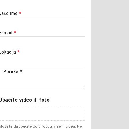
Vaše ime
*
E-mail
*
Lokacija
*
Ubacite video ili foto
Možete da ubacite do 3 fotografije ili videa. Ne