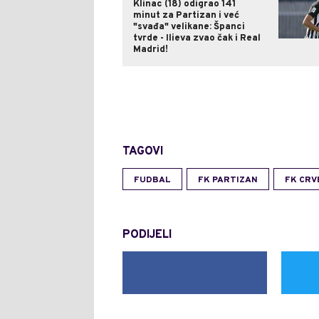
Klinac (18) odigrao 141
minut za Partizan i već
"svađa" velikane: Španci
tvrde - Ilieva zvao čak i Real
Madrid!
TAGOVI
FUDBAL
FK PARTIZAN
FK CRV
PODIJELI