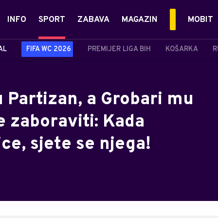
INFO
SPORT
ZABAVA
MAGAZIN
MOBIT
AL
FIFA WC 2026
PREMIJER LIGA BIH
KOŠARKA
R
 Partizan, a Grobari mu
e zaboraviti: Kada
e, sjete se njega!