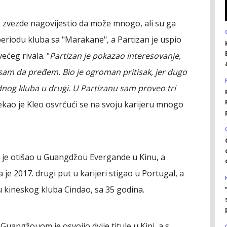
e zvezde nagovijestio da može mnogo, ali su ga
 periodu kluba sa "Marakane", a Partizan je uspio
ećeg rivala. "
Partizan je pokazao interesovanje,
sam da pređem. Bio je ogroman pritisak, jer dugo
jednog kluba u drugi. U Partizanu sam proveo tri
rekao je Kleo osvrćući se na svoju karijeru mnogo
a je otišao u Guangdžou Evergande u Kinu, a
je 2017. drugi put u karijeri stigao u Portugal, a
su kineskog kluba Cindao, sa 35 godina.
Guangžouom je osvojio dvije titule u Kini, a s