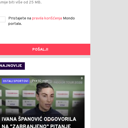
smije biti više od 25 MB.
Pristajete na
pravila korišćenja
Mondo
portala.
POŠALJI
NAJNOVIJE
0
Pre 10 min
OSTALI SPORTOVI
IVANA ŠPANOVIĆ ODGOVORILA
NA "ZABRANJENO" PITANJE