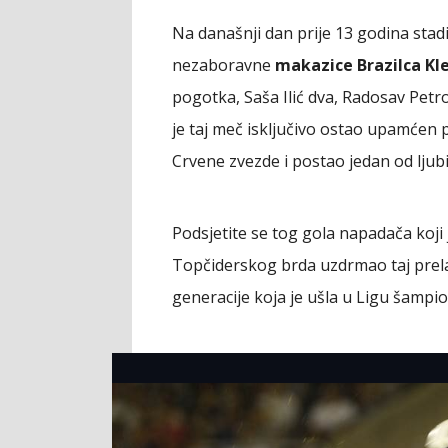
Na današnji dan prije 13 godina stadi
nezaboravne
makazice Brazilca Kl
pogotka, Saša Ilić dva, Radosav Petro
je taj meč isključivo ostao upamćen 
Crvene zvezde i postao jedan od ljub
Podsjetite se tog gola napadača koji
Topčiderskog brda uzdrmao taj prela
generacije koja je ušla u Ligu šampio