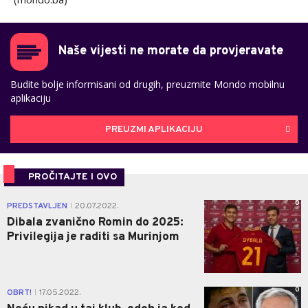
Naše vijesti ne morate da provjeravate
Budite bolje informisani od drugih, preuzmite Mondo mobilnu
aplikaciju
PREUZMI APLIKACIJU
PROČITAJTE I OVO
0
PREDSTAVLJEN
20.07.2022.
|
Dibala zvanično Romin do 2025:
Privilegija je raditi sa Murinjom
0
OBRT!
17.05.2022.
|