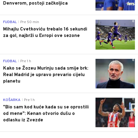
Denverom, postoji začkoljica
0
FUDBAL
Pre 50 min
|
Mihajlu Cvetkoviću trebalo 16 sekundi
za gol, najbrži u Evropi ove sezone
0
FUDBAL
Pre 1 h
|
Kako se Žozeu Murinju sada smije brk:
Real Madrid je upravo prevario cijelu
planetu
0
KOŠARKA
Pre 1 h
|
"Bio sam kod kuće kada su se oprostili
od mene": Kenan otvorio dušu o
odlasku iz Zvezde