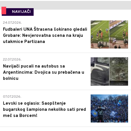
NAVIJAČI
0
24.07.2026.
Fudbaleri UNA Štrasena šokirano gledali
Grobare: Nevjerovatna scena na kraju
utakmice Partizana
0
22.07.2026.
Navijači pucali na autobus sa
Argentincima: Dvojica su prebačena u
bolnicu
1
07.07.2026.
Levski se oglasio: Saopštenje
bugarskog šampiona nekoliko sati pred
meč sa Borcem!