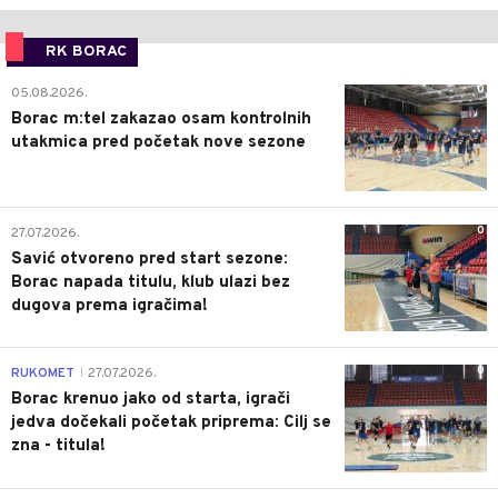
RK BORAC
0
05.08.2026.
Borac m:tel zakazao osam kontrolnih
utakmica pred početak nove sezone
0
27.07.2026.
Savić otvoreno pred start sezone:
Borac napada titulu, klub ulazi bez
dugova prema igračima!
0
RUKOMET
27.07.2026.
|
Borac krenuo jako od starta, igrači
jedva dočekali početak priprema: Cilj se
zna - titula!