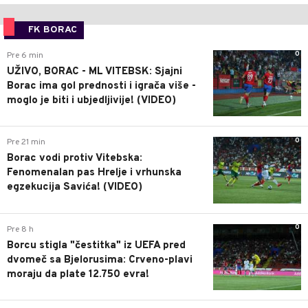
FK BORAC
0
Pre 6 min
UŽIVO, BORAC - ML VITEBSK: Sjajni
Borac ima gol prednosti i igrača više -
moglo je biti i ubjedljivije! (VIDEO)
0
Pre 21 min
Borac vodi protiv Vitebska:
Fenomenalan pas Hrelje i vrhunska
egzekucija Savića! (VIDEO)
0
Pre 8 h
Borcu stigla "čestitka" iz UEFA pred
dvomeč sa Bjelorusima: Crveno-plavi
moraju da plate 12.750 evra!