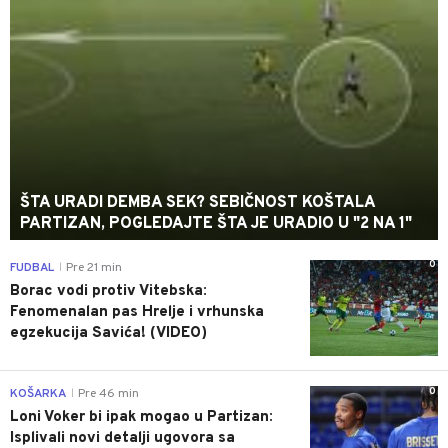
ŠTA URADI DEMBA SEK? SEBIČNOST KOŠTALA
PARTIZAN, POGLEDAJTE ŠTA JE URADIO U "2 NA 1"
0
FUDBAL
Pre 21 min
|
Borac vodi protiv Vitebska:
Fenomenalan pas Hrelje i vrhunska
egzekucija Savića! (VIDEO)
0
KOŠARKA
Pre 46 min
|
Loni Voker bi ipak mogao u Partizan:
Isplivali novi detalji ugovora sa