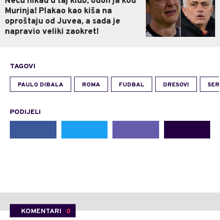
Neću nikad u taj klub, odoh ja kod
Murinja! Plakao kao kiša na
oproštaju od Juvea, a sada je
napravio veliki zaokret!
TAGOVI
PAULO DIBALA
ROMA
FUDBAL
DRESOVI
SER
PODIJELI
KOMENTARI
0