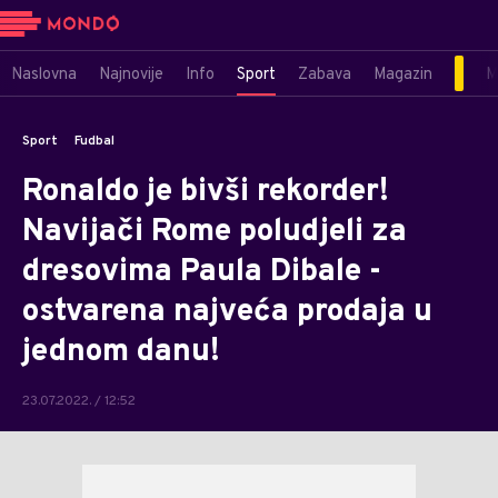
Naslovna
Najnovije
Info
Sport
Zabava
Magazin
M
Sport
Fudbal
Ronaldo je bivši rekorder!
Navijači Rome poludjeli za
dresovima Paula Dibale -
ostvarena najveća prodaja u
jednom danu!
23.07.2022. / 12:52