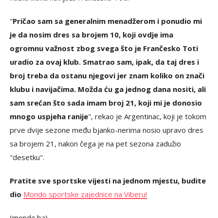
"
Pričao sam sa generalnim menadžerom i ponudio mi
je da nosim dres sa brojem 10, koji ovdje ima
ogromnu važnost zbog svega što je Frančesko Toti
uradio za ovaj klub. Smatrao sam, ipak, da taj dres i
broj treba da ostanu njegovi jer znam koliko on znači
klubu i navijačima. Možda ću ga jednog dana nositi, ali
sam srećan što sada imam broj 21, koji mi je donosio
mnogo uspjeha ranije
", rekao je Argentinac, koji je tokom
prve dvije sezone među bjanko-nerima nosio upravo dres
sa brojem 21, nakon čega je na pet sezona zadužio
"desetku".
Pratite sve sportske vijesti na jednom mjestu, budite
dio
Mondo sportske zajednice na Viberu!
(mondo.ba)