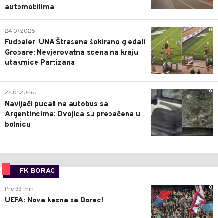
automobilima
0
24.07.2026.
Fudbaleri UNA Štrasena šokirano gledali
Grobare: Nevjerovatna scena na kraju
utakmice Partizana
0
22.07.2026.
Navijači pucali na autobus sa
Argentincima: Dvojica su prebačena u
bolnicu
FK BORAC
0
Pre 33 min
UEFA: Nova kazna za Borac!