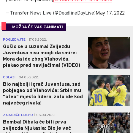
May 17, 2022
— Transfer News Live (@DeadlineDayLive)
MOŽDA ĆE VAS ZANIMATI
0
POGLEDAJTE
17.05.2022.
|
Gušio se u suzama! Zvijezdu
Juventusa nisu mogli da smire:
Mora da ide zbog Vlahovića,
plakao pred navijačima! (VIDEO)
0
ODLAZI
04.05.2022.
|
Bio najbolji igrač Juventusa, sad
pobjegao od Vlahovića: Srbin mu
"oteo" mjesto lidera, zato ide kod
najvećeg rivala!
0
ZARADIĆE LIJEPO
08.04.2022.
|
Bomba! Dibala će biti prva
zvijezda Njukasla: Bio je već