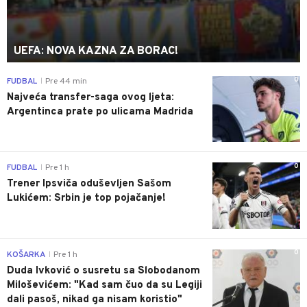
UEFA: NOVA KAZNA ZA BORAC!
0
FUDBAL
Pre 44 min
|
Najveća transfer-saga ovog ljeta:
Argentinca prate po ulicama Madrida
0
FUDBAL
Pre 1 h
|
Trener Ipsviča oduševljen Sašom
Lukićem: Srbin je top pojačanje!
0
KOŠARKA
Pre 1 h
|
Duda Ivković o susretu sa Slobodanom
Miloševićem: "Kad sam čuo da su Legiji
dali pasoš, nikad ga nisam koristio"