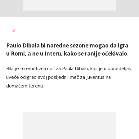
Haris
AUTOR
0
Krhalić
Paulo Dibala bi naredne sezone mogao da igra
u Romi, a ne u Interu, kako se ranije očekivalo.
Bila je to emotivna noć za Paula Dibalu, koji je u ponedeljak
uveče odigrao svoj posljednji meč za Juventus na
domaćem terenu.