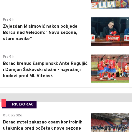
0
Pre 6 h
Zvjezdan Misimović nakon pobjede
Borca nad Veležom: “Nova sezona,
stare navike”
0
Pre 9 h
Borac krenuo šampionski: Ante Roguljić
i Damjan Šiškovski složni - najvažniji
bodovi pred ML Vitebsk
RK BORAC
0
05.08.2026.
Borac m:tel zakazao osam kontrolnih
utakmica pred početak nove sezone