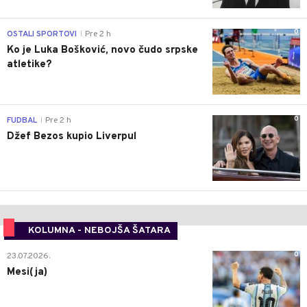
0
OSTALI SPORTOVI
Pre 2 h
|
Ko je Luka Bošković, novo čudo srpske
atletike?
0
FUDBAL
Pre 2 h
|
Džef Bezos kupio Liverpul
KOLUMNA - NEBOJŠA ŠATARA
0
23.07.2026.
Mesi(ja)