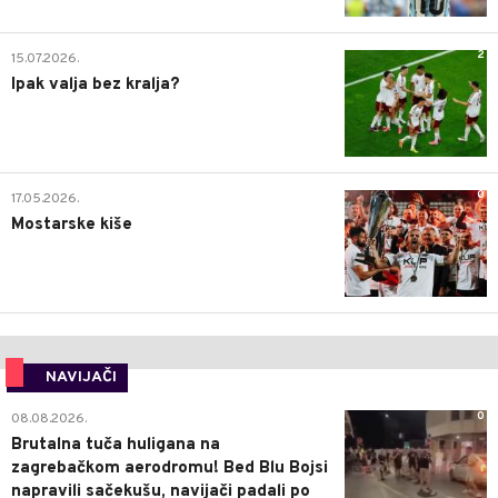
2
15.07.2026.
Ipak valja bez kralja?
0
17.05.2026.
Mostarske kiše
NAVIJAČI
0
08.08.2026.
Brutalna tuča huligana na
zagrebačkom aerodromu! Bed Blu Bojsi
napravili sačekušu, navijači padali po