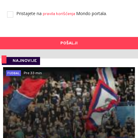
Pristajete na
Mondo portala.
pravila korišćenja
POŠALJI
NAJNOVIJE
0
Pre 33 min
FUDBAL