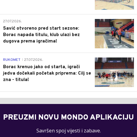
0
27.07.2026.
Savić otvoreno pred start sezone:
Borac napada titulu, klub ulazi bez
dugova prema igračima!
0
RUKOMET
27.07.2026.
|
Borac krenuo jako od starta, igrači
jedva dočekali početak priprema: Cilj se
zna - titula!
PREUZMI NOVU MONDO APLIKACIJU
Savršen spoj vijesti i zabave.