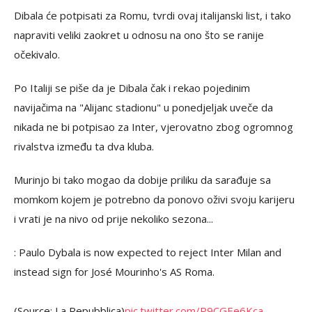
Dibala će potpisati za Romu, tvrdi ovaj italijanski list, i tako
napraviti veliki zaokret u odnosu na ono što se ranije
očekivalo.
Po Italiji se piše da je Dibala čak i rekao pojedinim
navijačima na "Alijanc stadionu" u ponedjeljak uveče da
nikada ne bi potpisao za Inter, vjerovatno zbog ogromnog
rivalstva između ta dva kluba.
Murinjo bi tako mogao da dobije priliku da sarađuje sa
momkom kojem je potrebno da ponovo oživi svoju karijeru
i vrati je na nivo od prije nekoliko sezona...
: Paulo Dybala is now expected to reject Inter Milan and
instead sign for José Mourinho's AS Roma.
(Source: La Repubblica)
pic.twitter.com/P9CGEe6Kca