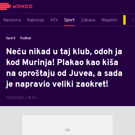
Naslovna
Najnovije
Info
Sport
Zabava
Magazin
M
Sport
Fudbal
Neću nikad u taj klub, odoh ja
kod Murinja! Plakao kao kiša
na oproštaju od Juvea, a sada
je napravio veliki zaokret!
17.05.2022. / 18:53