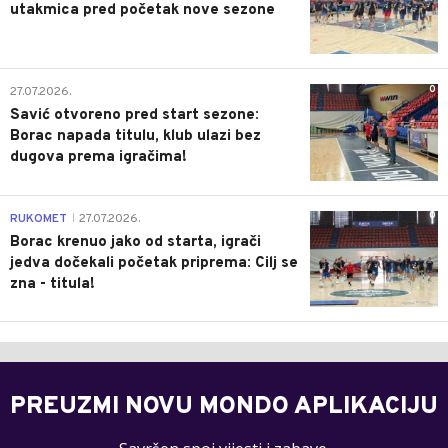
utakmica pred početak nove sezone
0
27.07.2026.
Savić otvoreno pred start sezone:
Borac napada titulu, klub ulazi bez
dugova prema igračima!
0
RUKOMET
27.07.2026.
|
Borac krenuo jako od starta, igrači
jedva dočekali početak priprema: Cilj se
zna - titula!
PREUZMI NOVU MONDO APLIKACIJU