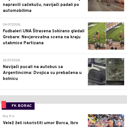
napravili sačekušu, navijači padali po
automobilima
0
24.07.2026.
Fudbaleri UNA Štrasena šokirano gledali
Grobare: Nevjerovatna scena na kraju
utakmice Partizana
0
22.07.2026.
Navijači pucali na autobus sa
Argentincima: Dvojica su prebačena u
bolnicu
FK BORAC
0
Pre 17 h
Velež želi iskoristiti umor Borca, Ibro