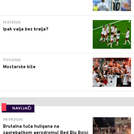
2
15.07.2026.
Ipak valja bez kralja?
0
17.05.2026.
Mostarske kiše
NAVIJAČI
0
08.08.2026.
Brutalna tuča huligana na
zagrebačkom aerodromu! Bed Blu Bojsi