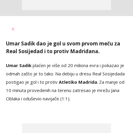
Nebojša
AUTOR
0
Šatara
Umar Sadik dao je gol u svom prvom meču za
Real Sosijedad i to protiv Madriđana.
Umar Sadik
plaćen je više od 20 miliona evra i pokazao je
odmah zašto je to tako. Na debiju u dresu Real Sosijedada
postigao je gol i to protiv
Atletiko Madrida
. Za manje od
10 minuta provedenih na terenu zatresao je mrežu Jana
Oblaka i oduševio navijače (1:1).