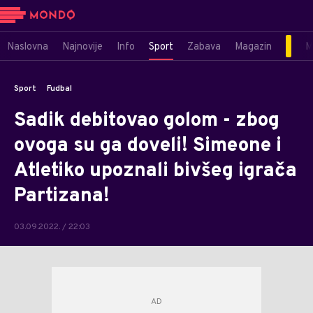
Naslovna
Najnovije
Info
Sport
Zabava
Magazin
M
Sport
Fudbal
Sadik debitovao golom - zbog
ovoga su ga doveli! Simeone i
Atletiko upoznali bivšeg igrača
Partizana!
03.09.2022. / 22:03