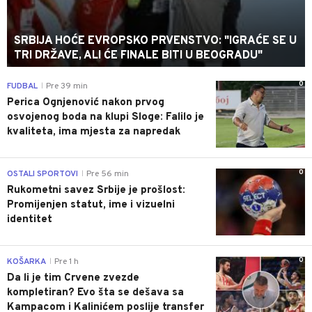
SRBIJA HOĆE EVROPSKO PRVENSTVO: "IGRAĆE SE U
TRI DRŽAVE, ALI ĆE FINALE BITI U BEOGRADU"
0
FUDBAL
Pre 39 min
|
Perica Ognjenović nakon prvog
osvojenog boda na klupi Sloge: Falilo je
kvaliteta, ima mjesta za napredak
0
OSTALI SPORTOVI
Pre 56 min
|
Rukometni savez Srbije je prošlost:
Promijenjen statut, ime i vizuelni
identitet
0
KOŠARKA
Pre 1 h
|
Da li je tim Crvene zvezde
kompletiran? Evo šta se dešava sa
Kampacom i Kalinićem poslije transfer