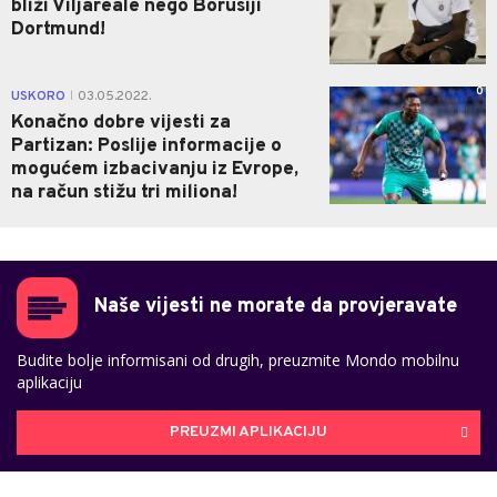
bliži Viljareale nego Borusiji
Dortmund!
0
USKORO
03.05.2022.
|
Konačno dobre vijesti za
Partizan: Poslije informacije o
mogućem izbacivanju iz Evrope,
na račun stižu tri miliona!
Naše vijesti ne morate da provjeravate
Budite bolje informisani od drugih, preuzmite Mondo mobilnu
aplikaciju
PREUZMI APLIKACIJU