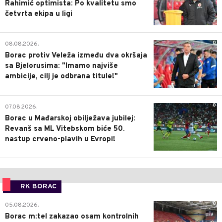
Rahimić optimista: Po kvalitetu smo
četvrta ekipa u ligi
0
08.08.2026.
Borac protiv Veleža između dva okršaja
sa Bjelorusima: "Imamo najviše
ambicije, cilj je odbrana titule!"
0
07.08.2026.
Borac u Mađarskoj obilježava jubilej:
Revanš sa ML Vitebskom biće 50.
nastup crveno-plavih u Evropi!
RK BORAC
0
05.08.2026.
Borac m:tel zakazao osam kontrolnih