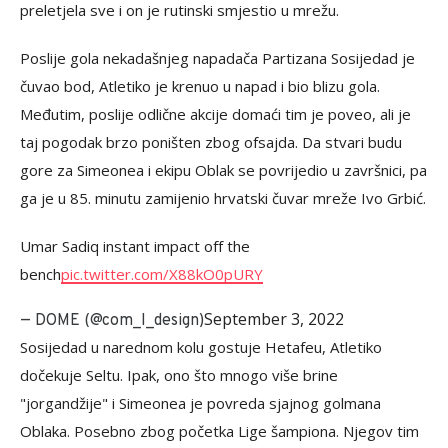
preletjela sve i on je rutinski smjestio u mrežu.
Poslije gola nekadašnjeg napadača Partizana Sosijedad je
čuvao bod, Atletiko je krenuo u napad i bio blizu gola.
Međutim, poslije odlične akcije domaći tim je poveo, ali je
taj pogodak brzo poništen zbog ofsajda. Da stvari budu
gore za Simeonea i ekipu Oblak se povrijedio u završnici, pa
ga je u 85. minutu zamijenio hrvatski čuvar mreže Ivo Grbić.
Umar Sadiq instant impact off the
bench
pic.twitter.com/X88kO0pURY
September 3, 2022
— DOME (@com_I_design)
Sosijedad u narednom kolu gostuje Hetafeu, Atletiko
dočekuje Seltu. Ipak, ono što mnogo više brine
"jorgandžije" i Simeonea je povreda sjajnog golmana
Oblaka. Posebno zbog početka Lige šampiona. Njegov tim