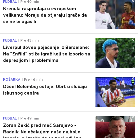
0
FUDBAL
Pre 40 min
|
Krenula rasprodaja u evropskom
velikanu: Moraju da otjeraju igrače da
se ne bi ugasili
0
FUDBAL
Pre 43 min
|
Liverpul doveo pojačanje iz Barselone:
Na "Enfild" stiže igrač koji se izborio sa
depresijom i problemima
0
KOŠARKA
Pre 46 min
|
Džoel Bolomboj ostaje: Obrt u slučaju
iskusnog centra
0
FUDBAL
Pre 49 min
|
Zoran Zekić pred meč Sarajevo -
Radnik: Ne očekujem naše najbolje