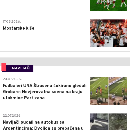
0
17.05.2026.
Mostarske kiše
NAVIJAČI
0
24.07.2026.
Fudbaleri UNA Štrasena šokirano gledali
Grobare: Nevjerovatna scena na kraju
utakmice Partizana
0
22.07.2026.
Navijači pucali na autobus sa
Argentincima: Dvojica su prebačena u