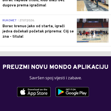
Borac napada titulu, klub ulazi bez
dugova prema igračima!
0
RUKOMET
27.07.2026.
|
Borac krenuo jako od starta, igrači
jedva dočekali početak priprema: Cilj se
zna - titula!
PREUZMI NOVU MONDO APLIKACIJU
Savršen spoj vijesti i zabave.