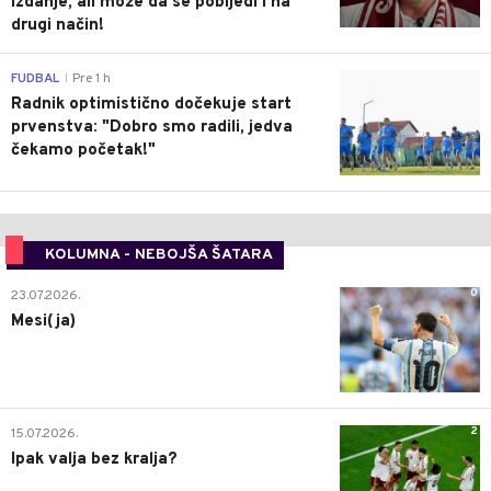
izdanje, ali može da se pobijedi i na
drugi način!
0
FUDBAL
Pre 1 h
|
Radnik optimistično dočekuje start
prvenstva: "Dobro smo radili, jedva
čekamo početak!"
KOLUMNA - NEBOJŠA ŠATARA
0
23.07.2026.
Mesi(ja)
2
15.07.2026.
Ipak valja bez kralja?