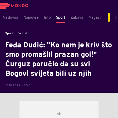
Naslovna
Najnovije
Info
Sport
Zabava
Magazin
M
Sport
Fudbal
Feđa Dudić: "Ko nam je kriv što
smo promašili prazan gol!"
Ćurguz poručio da su svi
Bogovi svijeta bili uz njih
14.10.2022. / 20:04