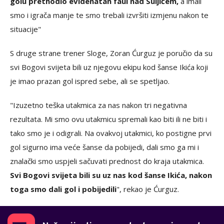
golu prethodio evidenatan faul nad Suljićem,
a imali
smo i igrača manje te smo trebali izvršiti izmjenu nakon te
situacije"
S druge strane trener Sloge, Zoran Ćurguz je poručio da su
svi Bogovi svijeta bili uz njegovu ekipu kod šanse Ikića koji
je imao prazan gol ispred sebe, ali se spetljao.
"Izuzetno teška utakmica za nas nakon tri negativna
rezultata. Mi smo ovu utakmicu spremali kao biti ili ne biti i
tako smo je i odigrali. Na ovakvoj utakmici, ko postigne prvi
gol sigurno ima veće šanse da pobijedi, dali smo ga mi i
znalački smo uspjeli sačuvati prednost do kraja utakmica.
Svi Bogovi svijeta bili su uz nas kod šanse Ikića, nakon
toga smo dali gol i pobijedili
", rekao je Ćurguz.