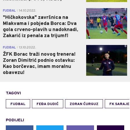
0
FUDBAL
14.10.2022.
|
"Hičkokovska" završnica na
Mlakvama i pobjeda Borca: Dva
gola crveno-plavih u nadoknadi,
Zakarić iz penala za trijumf!
0
FUDBAL
13.10.2022.
|
ŽFK Borac traži novog trenera!
Zoran Dimitrić podnio ostavku:
Kao borčevac, imam moralnu
obavezu!
TAGOVI
FUDBAL
FEĐA DUDIĆ
ZORAN ĆURGUZ
FK SARAJE
PODIJELI