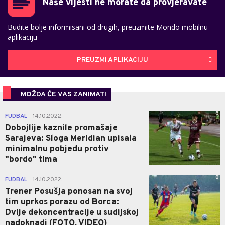
Naše vijesti ne morate da provjeravate
Budite bolje informisani od drugih, preuzmite Mondo mobilnu
aplikaciju
PREUZMI APLIKACIJU
MOŽDA ĆE VAS ZANIMATI
0
FUDBAL
14.10.2022.
|
Dobojlije kaznile promašaje
Sarajeva: Sloga Meridian upisala
minimalnu pobjedu protiv
"bordo" tima
0
FUDBAL
14.10.2022.
|
Trener Posušja ponosan na svoj
tim uprkos porazu od Borca:
Dvije dekoncentracije u sudijskoj
nadoknadi (FOTO, VIDEO)