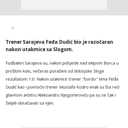
Haris
AUTOR
0
Krhalić
Trener Sarajeva Feđa Dudić bio je razočaran
nakon utakmice sa Slogom.
Fudbaleri Sarajeva su, nakon pobjede nad ekipom Borca u
prošlom kolu, večeras poraženi od dobojske Sloge
rezultatom 1:0. Nakon utakmice trener "bordo" tima Feđa
Dudić kao i pomoćni trener Mustafa Kodro imali su šta reći
glavnom arbitru Aleksandru Njegomiroviću pa su se čak i
željeli obračunati sa njim.