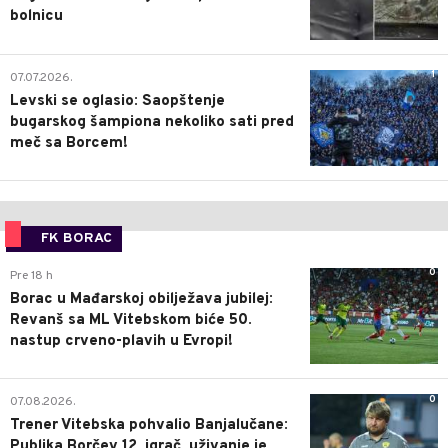
bolnicu
1
07.07.2026.
Levski se oglasio: Saopštenje
bugarskog šampiona nekoliko sati pred
meč sa Borcem!
FK BORAC
0
Pre 18 h
Borac u Mađarskoj obilježava jubilej:
Revanš sa ML Vitebskom biće 50.
nastup crveno-plavih u Evropi!
0
07.08.2026.
Trener Vitebska pohvalio Banjalučane:
Publika Borčev 12. igrač, uživanje je