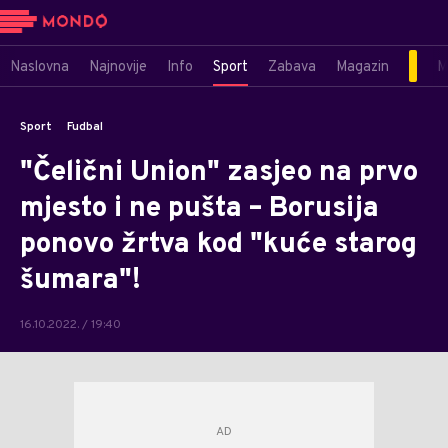
Naslovna
Najnovije
Info
Sport
Zabava
Magazin
M
Sport
Fudbal
"Čelični Union" zasjeo na prvo
mjesto i ne pušta – Borusija
ponovo žrtva kod "kuće starog
šumara"!
16.10.2022. / 19:40