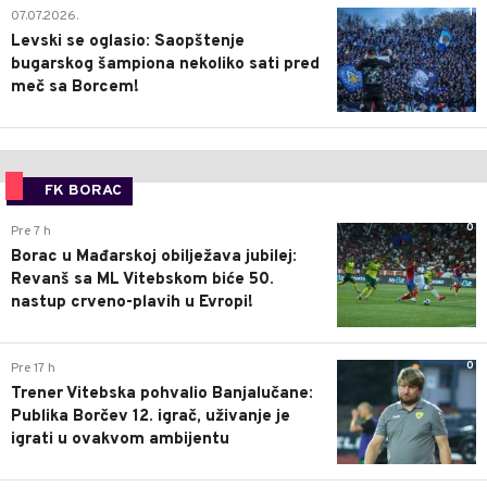
1
07.07.2026.
Levski se oglasio: Saopštenje
bugarskog šampiona nekoliko sati pred
meč sa Borcem!
FK BORAC
0
Pre 7 h
Borac u Mađarskoj obilježava jubilej:
Revanš sa ML Vitebskom biće 50.
nastup crveno-plavih u Evropi!
0
Pre 17 h
Trener Vitebska pohvalio Banjalučane:
Publika Borčev 12. igrač, uživanje je
igrati u ovakvom ambijentu