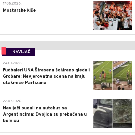
0
17.05.2026.
Mostarske kiše
NAVIJAČI
0
24.07.2026.
Fudbaleri UNA Štrasena šokirano gledali
Grobare: Nevjerovatna scena na kraju
utakmice Partizana
0
22.07.2026.
Navijači pucali na autobus sa
Argentincima: Dvojica su prebačena u
bolnicu