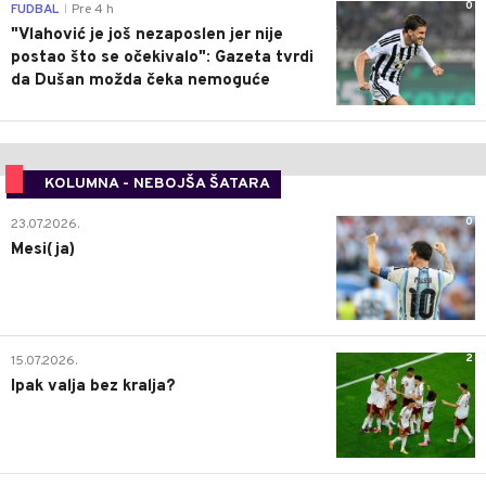
0
FUDBAL
Pre 4 h
|
"Vlahović je još nezaposlen jer nije
postao što se očekivalo": Gazeta tvrdi
da Dušan možda čeka nemoguće
KOLUMNA - NEBOJŠA ŠATARA
0
23.07.2026.
Mesi(ja)
2
15.07.2026.
Ipak valja bez kralja?