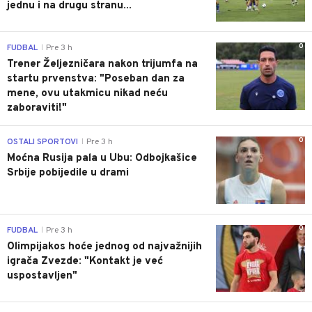
jednu i na drugu stranu...
0
FUDBAL
Pre 3 h
|
Trener Željezničara nakon trijumfa na
startu prvenstva: "Poseban dan za
mene, ovu utakmicu nikad neću
zaboraviti!"
0
OSTALI SPORTOVI
Pre 3 h
|
Moćna Rusija pala u Ubu: Odbojkašice
Srbije pobijedile u drami
0
FUDBAL
Pre 3 h
|
Olimpijakos hoće jednog od najvažnijih
igrača Zvezde: "Kontakt je već
uspostavljen"