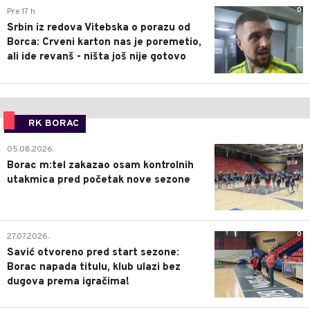
0
Pre 17 h
Srbin iz redova Vitebska o porazu od
Borca: Crveni karton nas je poremetio,
ali ide revanš - ništa još nije gotovo
RK BORAC
0
05.08.2026.
Borac m:tel zakazao osam kontrolnih
utakmica pred početak nove sezone
0
27.07.2026.
Savić otvoreno pred start sezone:
Borac napada titulu, klub ulazi bez
dugova prema igračima!