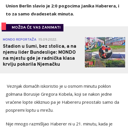
Union Berlin slavio je 2:0 pogocima Janika Haberera, i
to za samo dvadesetak minuta.
MOŽDA ĆE VAS ZANIMATI
0
MONDO REPORTAŽA
15.09.2022.
|
Stadion u šumi, bez stolica, a na
njemu lider Bundeslige: MONDO
na mjestu gde je radnička klasa
krvlju pokorila Njemačku
Veznjak domaćih iskoristio je u osmom minutu poklon
golmana Borusije Gregora Kobela, koji se nakon jedne
vraćene lopte okliznuo pa je Habereru preostalo samo da
pospremi loptu u mrežu.
Nije mnogo razmišljao Haberer ni u 21. minutu, kada je