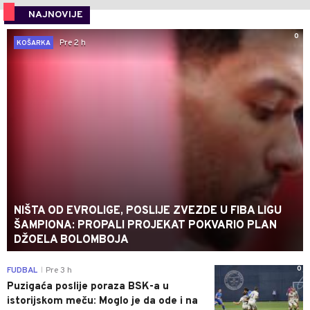
NAJNOVIJE
0
Pre 2 h
KOŠARKA
NIŠTA OD EVROLIGE, POSLIJE ZVEZDE U FIBA LIGU
ŠAMPIONA: PROPALI PROJEKAT POKVARIO PLAN
DŽOELA BOLOMBOJA
0
FUDBAL
Pre 3 h
|
Puzigaća poslije poraza BSK-a u
istorijskom meču: Moglo je da ode i na