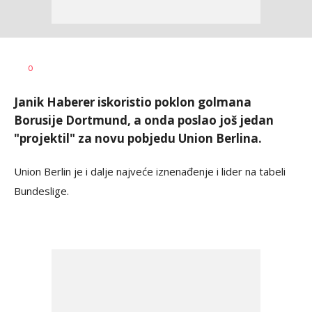
Goran
AUTOR
0
Arbutina
Janik Haberer iskoristio poklon golmana
Borusije Dortmund, a onda poslao još jedan
"projektil" za novu pobjedu Union Berlina.
Union Berlin je i dalje najveće iznenađenje i lider na tabeli
Bundeslige.