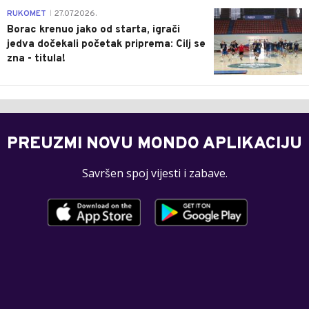
0
RUKOMET
27.07.2026.
|
Borac krenuo jako od starta, igrači
jedva dočekali početak priprema: Cilj se
zna - titula!
PREUZMI NOVU MONDO APLIKACIJU
Savršen spoj vijesti i zabave.