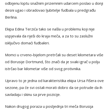
odbijenu loptu snažnim prizemnim udarcem poslao u donji
desni ugao i obradovao ljubitelje fudbala u predgrađu
Berlina.
Ekipa Edina Terzića tako se našla u problemu koji nije
uspjevala da riješi do kraja meča, a za to su zaslužni
isključivo domaći fudbaleri.
Momci u crveno-bijelom pretrčali su deset kilometara više
od Borusije Dortmund, što znači da je svaki igrač u polju
istrčao bar kilometar više od svog protivnika.
Upravo to je jedna od karakteristika ekipa Ursa Fišera ove
sezone, pa će svi ostali morati dobro da se potrude da ih
savladaju i skinu sa prve pozicije.
Nakon drugog poraza u posljednja tri meča Borusija