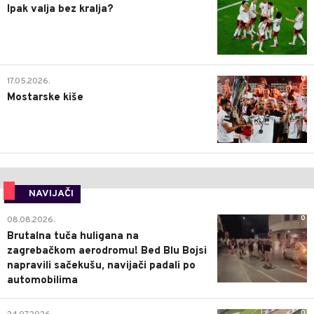
Ipak valja bez kralja?
0
17.05.2026.
Mostarske kiše
NAVIJAČI
0
08.08.2026.
Brutalna tuča huligana na
zagrebačkom aerodromu! Bed Blu Bojsi
napravili sačekušu, navijači padali po
automobilima
0