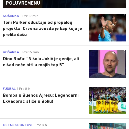
POLUVREMENU
0
KOŠARKA
Pre 12 min
|
Toni Parker odustaje od propalog
projekta: Crvena zvezda je kap koja je
prelila čašu
0
KOŠARKA
Pre 16 min
|
Dino Rađa: "Nikola Jokić je genije, ali
nikad neće biti u mojih top 5"
0
FUDBAL
Pre 8 h
|
Bomba u Buenos Ajresu: Legendarni
Ekvadorac stiže u Boku!
0
OSTALI SPORTOVI
Pre 8 h
|