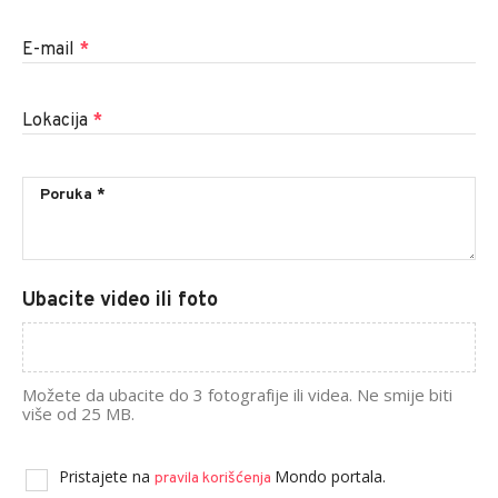
E-mail
*
Lokacija
*
Ubacite video ili foto
Možete da ubacite do 3 fotografije ili videa. Ne smije biti
više od 25 MB.
Pristajete na
Mondo portala.
pravila korišćenja