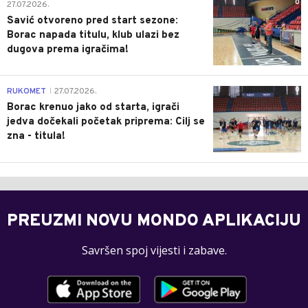
0
27.07.2026.
Savić otvoreno pred start sezone:
Borac napada titulu, klub ulazi bez
dugova prema igračima!
0
RUKOMET
27.07.2026.
|
Borac krenuo jako od starta, igrači
jedva dočekali početak priprema: Cilj se
zna - titula!
PREUZMI NOVU MONDO APLIKACIJU
Savršen spoj vijesti i zabave.