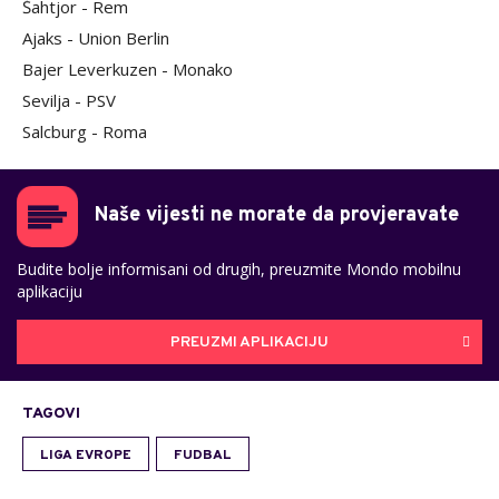
Šahtjor - Rem
Ajaks - Union Berlin
Bajer Leverkuzen - Monako
Sevilja - PSV
Salcburg - Roma
Naše vijesti ne morate da provjeravate
Budite bolje informisani od drugih, preuzmite Mondo mobilnu
aplikaciju
PREUZMI APLIKACIJU
TAGOVI
LIGA EVROPE
FUDBAL