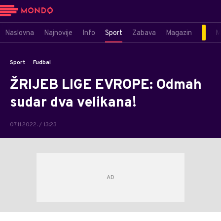
Naslovna
Najnovije
Info
Sport
Zabava
Magazin
M
Sport
Fudbal
ŽRIJEB LIGE EVROPE: Odmah
sudar dva velikana!
07.11.2022. / 13:23