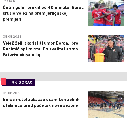
3
Pre 10 h
Četiri gola i prekid od 40 minuta: Borac
srušio Velež na premijerligaškoj
premijeri!
0
08.08.2026.
Velež želi iskoristiti umor Borca, Ibro
Rahimić optimista: Po kvalitetu smo
četvrta ekipa u ligi
RK BORAC
0
05.08.2026.
Borac m:tel zakazao osam kontrolnih
utakmica pred početak nove sezone