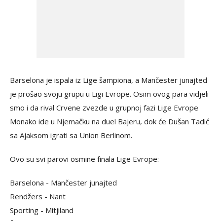
Barselona je ispala iz Lige šampiona, a Mančester junajted
je prošao svoju grupu u Ligi Evrope. Osim ovog para vidjeli
smo i da rival Crvene zvezde u grupnoj fazi Lige Evrope
Monako ide u Njemačku na duel Bajeru, dok će Dušan Tadić
sa Ajaksom igrati sa Union Berlinom.
Ovo su svi parovi osmine finala Lige Evrope:
Barselona - Mančester junajted
Rendžers - Nant
Sporting - Mitjiland