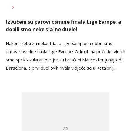
Goran
AUTOR
0
Arbutina
Izvučeni su parovi osmine finala Lige Evrope, a
dobili smo neke sjajne duele!
Nakon žreba za nokaut fazu Lige šampiona dobili smo i
parove osmine finala Lige Evrope! Odmah na početku vidjeli
smo spektakularan par jer su izvučeni Mančester junajted i
Barselona, a prvi duel ovih rivala vidjeće se u Kataloniji.