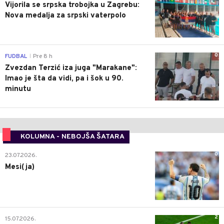
Vijorila se srpska trobojka u Zagrebu:
Nova medalja za srpski vaterpolo
0
FUDBAL
Pre 8 h
|
Zvezdan Terzić iza juga "Marakane":
Imao je šta da vidi, pa i šok u 90.
minutu
KOLUMNA - NEBOJŠA ŠATARA
0
23.07.2026.
Mesi(ja)
2
15.07.2026.