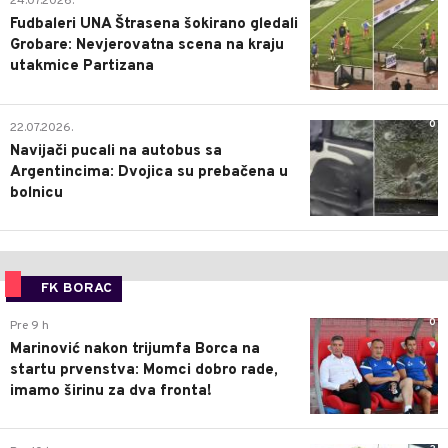
24.07.2026.
Fudbaleri UNA Štrasena šokirano gledali
Grobare: Nevjerovatna scena na kraju
utakmice Partizana
0
22.07.2026.
Navijači pucali na autobus sa
Argentincima: Dvojica su prebačena u
bolnicu
FK BORAC
0
Pre 9 h
Marinović nakon trijumfa Borca na
startu prvenstva: Momci dobro rade,
imamo širinu za dva fronta!