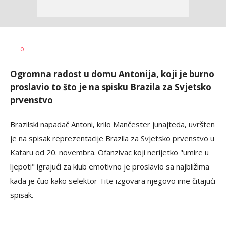
Nebojša
AUTOR
0
Šatara
Ogromna radost u domu Antonija, koji je burno
proslavio to što je na spisku Brazila za Svjetsko
prvenstvo
Brazilski napadač Antoni, krilo Mančester junajteda, uvršten
je na spisak reprezentacije Brazila za Svjetsko prvenstvo u
Kataru od 20. novembra. Ofanzivac koji nerijetko "umire u
ljepoti" igrajući za klub emotivno je proslavio sa najbližima
kada je čuo kako selektor Tite izgovara njegovo ime čitajući
spisak.