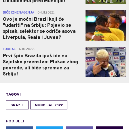
u klubovima pred Mundijal!
0
BIĆE IZNENAĐENJA
04.11.2022.
|
Ovo je moćni Brazil koji će
"udariti" na Srbiju: Pojavio se
spisak, selektor se odriče asova
Liverpula, Reala i Juvea?
0
FUDBAL
17.10.2022.
|
Prvi špic Brazila ipak ide na
Svjetsko prvenstvo: Plakao zbog
povrede, ali biće spreman za
Srbiju!
TAGOVI
BRAZIL
MUNDIJAL 2022
PODIJELI