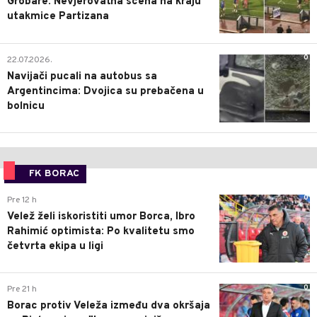
Grobare: Nevjerovatna scena na kraju
utakmice Partizana
0
22.07.2026.
Navijači pucali na autobus sa
Argentincima: Dvojica su prebačena u
bolnicu
FK BORAC
0
Pre 12 h
Velež želi iskoristiti umor Borca, Ibro
Rahimić optimista: Po kvalitetu smo
četvrta ekipa u ligi
0
Pre 21 h
Borac protiv Veleža između dva okršaja