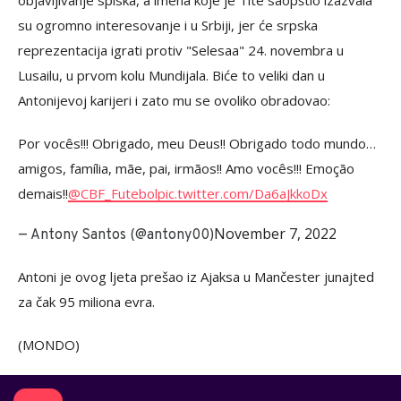
objavljivanje spiska, a imena koje je Tite saopštio izazvala
su ogromno interesovanje i u Srbiji, jer će srpska
reprezentacija igrati protiv "Selesaa" 24. novembra u
Lusailu, u prvom kolu Mundijala. Biće to veliki dan u
Antonijevoj karijeri i zato mu se ovoliko obradovao:
Por vocês!!! Obrigado, meu Deus!! Obrigado todo mundo…
amigos, família, mãe, pai, irmãos!! Amo vocês!!! Emoção
demais!!
@CBF_Futebol
pic.twitter.com/Da6aJkkoDx
November 7, 2022
— Antony Santos (@antony00)
Antoni je ovog ljeta prešao iz Ajaksa u Mančester junajted
za čak 95 miliona evra.
(MONDO)