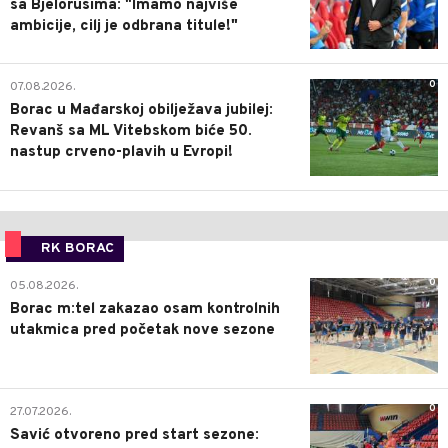
sa Bjelorusima: "Imamo najviše
ambicije, cilj je odbrana titule!"
0
07.08.2026.
Borac u Mađarskoj obilježava jubilej:
Revanš sa ML Vitebskom biće 50.
nastup crveno-plavih u Evropi!
RK BORAC
0
05.08.2026.
Borac m:tel zakazao osam kontrolnih
utakmica pred početak nove sezone
0
27.07.2026.
Savić otvoreno pred start sezone: