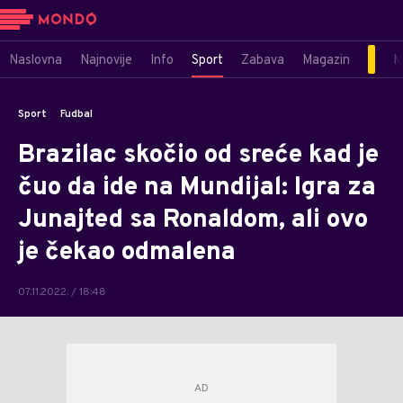
Naslovna
Najnovije
Info
Sport
Zabava
Magazin
M
Sport
Fudbal
Brazilac skočio od sreće kad je
čuo da ide na Mundijal: Igra za
Junajted sa Ronaldom, ali ovo
je čekao odmalena
07.11.2022. / 18:48