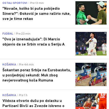
0
OSTALI SPORTOVI
Pre 13 min
|
"Novače, koliko bi puta pobijedio
Sinera?": Đoković je samo raširio ruke,
sve je time rekao
0
FUDBAL
Pre 23 min
|
"Ovo je iznenađujuće": Di Marcio
objavio da se Srbin vraća u Seriju A
0
KOŠARKA
Pre 44 min
|
Šokantan poraz Srbije na Eurobasketu,
u posljednjoj sekundi: Muk zbog
nevjerovatnog koša Rumuna
0
KOŠARKA
Pre 1 h
|
Vildoza otvorio dušu po dolasku u
Partizan! Bivši as Zvezde iskreno o