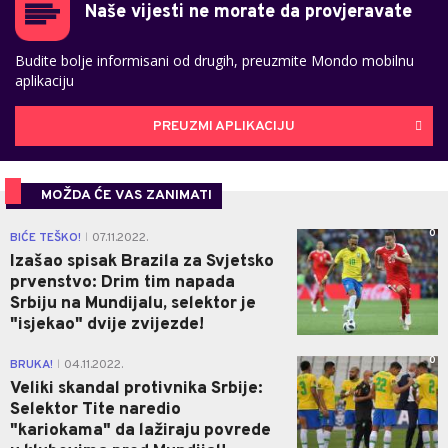
Naše vijesti ne morate da provjeravate
Budite bolje informisani od drugih, preuzmite Mondo mobilnu
aplikaciju
PREUZMI APLIKACIJU
MOŽDA ĆE VAS ZANIMATI
0
BIĆE TEŠKO!
07.11.2022.
|
Izašao spisak Brazila za Svjetsko
prvenstvo: Drim tim napada
Srbiju na Mundijalu, selektor je
"isjekao" dvije zvijezde!
0
BRUKA!
04.11.2022.
|
Veliki skandal protivnika Srbije:
Selektor Tite naredio
"kariokama" da lažiraju povrede