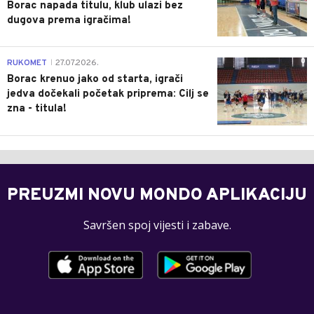
Borac napada titulu, klub ulazi bez
dugova prema igračima!
0
RUKOMET
27.07.2026.
|
Borac krenuo jako od starta, igrači
jedva dočekali početak priprema: Cilj se
zna - titula!
PREUZMI NOVU MONDO APLIKACIJU
Savršen spoj vijesti i zabave.