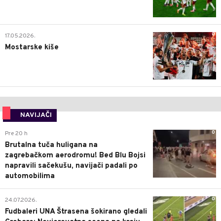
0
17.05.2026.
Mostarske kiše
NAVIJAČI
0
Pre 20 h
Brutalna tuča huligana na
zagrebačkom aerodromu! Bed Blu Bojsi
napravili sačekušu, navijači padali po
automobilima
0
24.07.2026.
Fudbaleri UNA Štrasena šokirano gledali