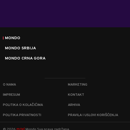
MONDO
MONDO SRBIJA
MONDO CRNA GORA
O NAMA
MARKETING
IMPRESUM
KONTAKT
POLITIKA O KOLAČIĆIMA
ARHIVA
POLITIKA PRIVATNOSTI
PRAVILA I USLOVI KORIŠĆENJA
m:tel
©
2026
Mondo
Sva prava zadržana.