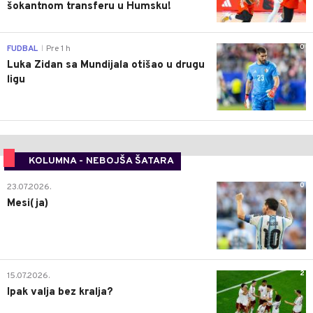
šokantnom transferu u Humsku!
0
FUDBAL
Pre 1 h
|
Luka Zidan sa Mundijala otišao u drugu
ligu
KOLUMNA - NEBOJŠA ŠATARA
0
23.07.2026.
Mesi(ja)
2
15.07.2026.
Ipak valja bez kralja?