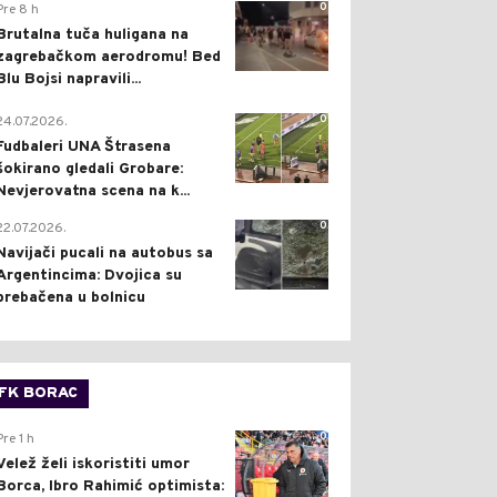
0
Pre 8 h
Brutalna tuča huligana na
zagrebačkom aerodromu! Bed
Blu Bojsi napravili...
0
24.07.2026.
Fudbaleri UNA Štrasena
šokirano gledali Grobare:
Nevjerovatna scena na k...
0
22.07.2026.
Navijači pucali na autobus sa
Argentincima: Dvojica su
prebačena u bolnicu
FK BORAC
0
Pre 1 h
Velež želi iskoristiti umor
Borca, Ibro Rahimić optimista: