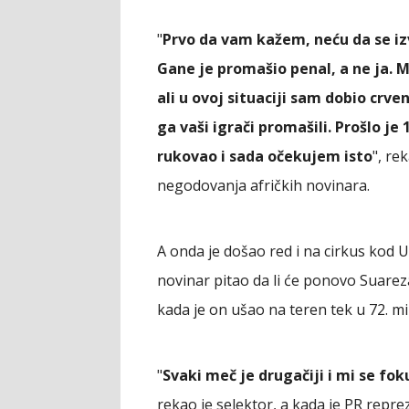
"
Prvo da vam kažem, neću da se izv
Gane je promašio penal, a ne ja. M
ali u ovoj situaciji sam dobio crven
ga vaši igrači promašili. Prošlo je
rukovao i sada očekujem isto
", re
negodovanja afričkih novinara.
А onda je došao red i na cirkus kod 
novinar pitao da li će ponovo Suarez
kada je on ušao na teren tek u 72. m
"
Svaki meč je drugačiji i mi se f
rekao je selektor, a kada je PR repre