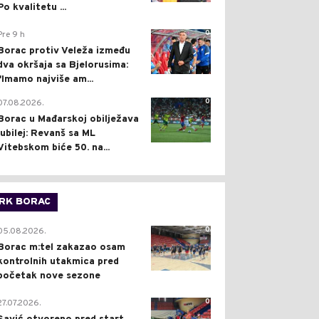
Po kvalitetu ...
0
Pre 9 h
Borac protiv Veleža između
dva okršaja sa Bjelorusima:
"Imamo najviše am...
0
07.08.2026.
Borac u Mađarskoj obilježava
jubilej: Revanš sa ML
Vitebskom biće 50. na...
RK BORAC
0
05.08.2026.
Borac m:tel zakazao osam
kontrolnih utakmica pred
početak nove sezone
0
27.07.2026.