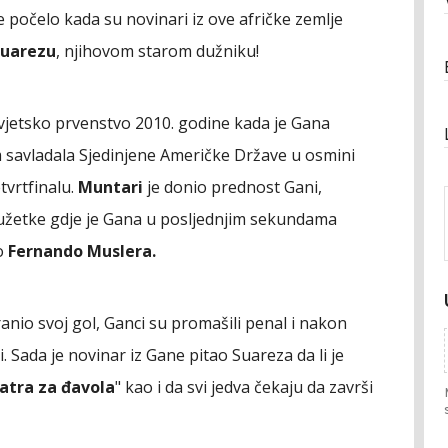
 počelo kada su novinari iz ove afričke zemlje
Suarezu
, njihovom starom dužniku!
Svjetsko prvenstvo 2010. godine kada je Gana
im savladala Sjedinjene Američke Države u osmini
etvrtfinalu.
Muntari
je donio prednost Gani,
odužetke gdje je Gana u posljednjim sekundama
o
Fernando Muslera.
nio svoj gol, Ganci su promašili penal i nakon
li. Sada je novinar iz Gane pitao Suareza da li je
atra za đavola
" kao i da svi jedva čekaju da završi