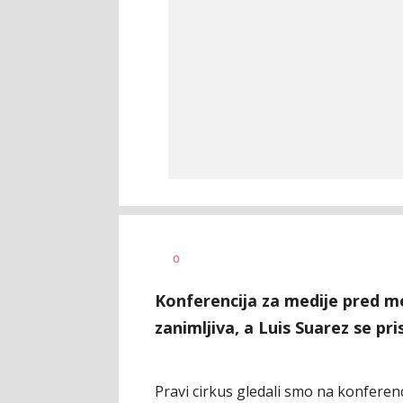
Dragan
AUTOR
0
Šutvić
Konferencija za medije pred meč
zanimljiva, a Luis Suarez se pr
Pravi cirkus gledali smo na konferenc