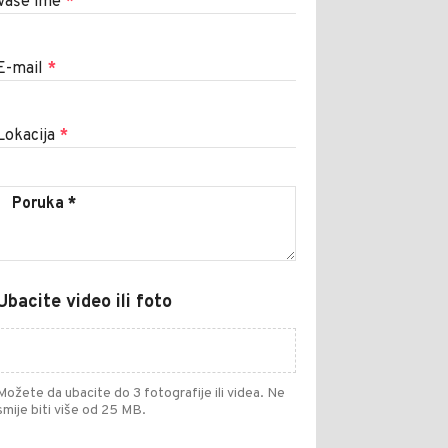
Vaše ime
*
E-mail
*
Lokacija
*
Ubacite video ili foto
Možete da ubacite do 3 fotografije ili videa. Ne
smije biti više od 25 MB.