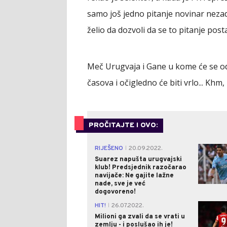
samo još jedno pitanje novinar nez
želio da dozvoli da se to pitanje post
Meč Urugvaja i Gane u kome će se odl
časova i očigledno će biti vrlo... Khm,
PROČITAJTE I OVO:
RIJEŠENO
20.09.2022.
|
Suarez napušta urugvajski
klub! Predsjednik razočarao
navijače: Ne gajite lažne
nade, sve je već
dogovoreno!
HIT!
26.07.2022.
|
Milioni ga zvali da se vrati u
zemlju - i poslušao ih je!