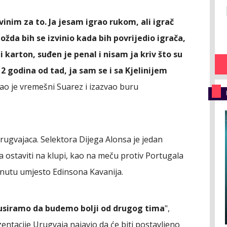
inim za to. Ja jesam igrao rukom, ali igrač
ožda bih se izvinio kada bih povrijedio igrača,
i karton, suđen je penal i nisam ja kriv što su
 12 godina od tad, ja sam se i sa Kjelinijem
kao je vremešni Suarez i izazvao buru
Urugvajaca. Selektora Dijega Alonsa je jedan
a ostaviti na klupi, kao na meču protiv Portugala
inutu umjesto Edinsona Kavanija.
okusiramo da budemo bolji od drugog tima
",
zentacije Urugvaja najavio da će biti postavljeno