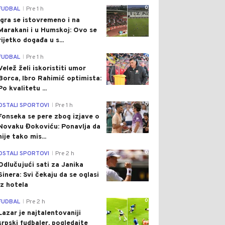
0
FUDBAL
Pre 1 h
|
Igra se istovremeno i na
Marakani i u Humskoj: Ovo se
rijetko događa u s...
0
FUDBAL
Pre 1 h
|
Velež želi iskoristiti umor
Borca, Ibro Rahimić optimista:
Po kvalitetu ...
0
OSTALI SPORTOVI
Pre 1 h
|
Fonseka se pere zbog izjave o
Novaku Đokoviću: Ponavlja da
nije tako mis...
0
OSTALI SPORTOVI
Pre 2 h
|
Odlučujući sati za Janika
Sinera: Svi čekaju da se oglasi
iz hotela
0
FUDBAL
Pre 2 h
|
Lazar je najtalentovaniji
srpski fudbaler, pogledajte