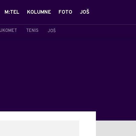
M:TEL
KOLUMNE
FOTO
JOŠ
UKOMET
TENIS
JOŠ