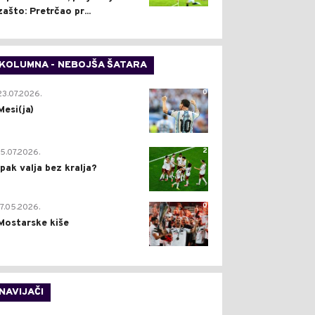
zašto: Pretrčao pr...
KOLUMNA - NEBOJŠA ŠATARA
0
23.07.2026.
Mesi(ja)
2
15.07.2026.
Ipak valja bez kralja?
0
17.05.2026.
Mostarske kiše
NAVIJAČI