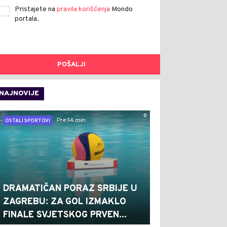
Pristajete na
pravila korišćenja
Mondo
portala.
POŠALJI
NAJNOVIJE
0
Pre 14 min
OSTALI SPORTOVI
DRAMATIČAN PORAZ SRBIJE U
ZAGREBU: ZA GOL IZMAKLO
FINALE SVJETSKOG PRVEN...