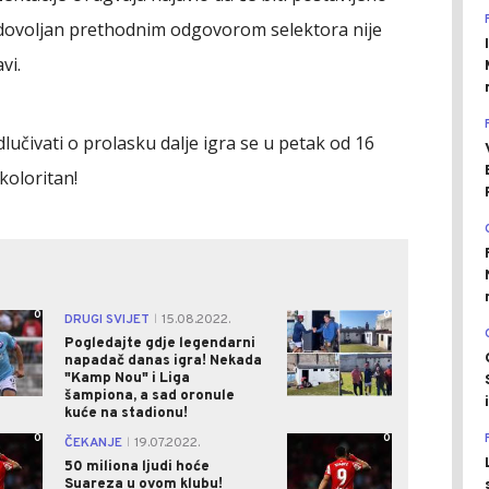
adovoljan prethodnim odgovorom selektora nije
avi.
učivati o prolasku dalje igra se u petak od 16
 koloritan!
0
0
DRUGI SVIJET
15.08.2022.
|
Pogledajte gdje legendarni
napadač danas igra! Nekada
"Kamp Nou" i Liga
šampiona, a sad oronule
kuće na stadionu!
0
0
ČEKANJE
19.07.2022.
|
50 miliona ljudi hoće
Suareza u ovom klubu!