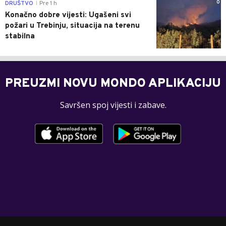
0
DRUŠTVO
Pre 1 h
|
Konačno dobre vijesti: Ugašeni svi
požari u Trebinju, situacija na terenu
stabilna
PREUZMI NOVU MONDO APLIKACIJU
Savršen spoj vijesti i zabave.