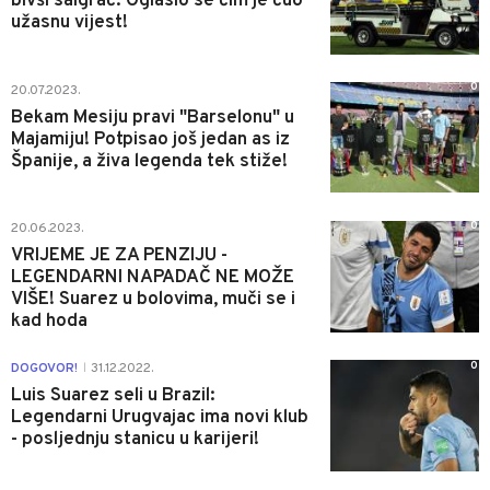
bivši saigrač: Oglasio se čim je čuo
užasnu vijest!
0
20.07.2023.
Bekam Mesiju pravi "Barselonu" u
Majamiju! Potpisao još jedan as iz
Španije, a živa legenda tek stiže!
0
20.06.2023.
VRIJEME JE ZA PENZIJU -
LEGENDARNI NAPADAČ NE MOŽE
VIŠE! Suarez u bolovima, muči se i
kad hoda
0
DOGOVOR!
31.12.2022.
|
Luis Suarez seli u Brazil:
Legendarni Urugvajac ima novi klub
- posljednju stanicu u karijeri!