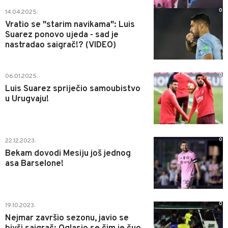
0
14.04.2025.
Vratio se "starim navikama": Luis
Suarez ponovo ujeda - sad je
nastradao saigrač!? (VIDEO)
0
06.01.2025.
Luis Suarez spriječio samoubistvo
u Urugvaju!
0
22.12.2023.
Bekam dovodi Mesiju još jednog
asa Barselone!
0
19.10.2023.
Nejmar završio sezonu, javio se