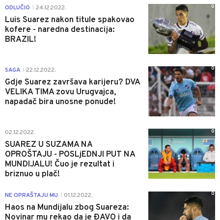
0
ODLUČIO
24.12.2022.
|
Luis Suarez nakon titule spakovao
kofere - naredna destinacija:
BRAZIL!
0
SAGA
22.12.2022.
|
Gdje Suarez završava karijeru? DVA
VELIKA TIMA zovu Urugvajca,
napadač bira unosne ponude!
0
02.12.2022.
SUAREZ U SUZAMA NA
OPROŠTAJU - POSLjEDNJI PUT NA
MUNDIJALU! Čuo je rezultat i
briznuo u plač!
0
NE OPRAŠTAJU MU
01.12.2022.
|
Haos na Mundijalu zbog Suareza:
Novinar mu rekao da je ĐAVO i da