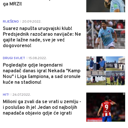
ga MRZI!
0
RIJEŠENO
20.09.2022.
|
Suarez napušta urugvajski klub!
Predsjednik razočarao navijače: Ne
gajite lažne nade, sve je već
dogovoreno!
0
DRUGI SVIJET
15.08.2022.
|
Pogledajte gdje legendarni
napadač danas igra! Nekada "Kamp
Nou" i Liga šampiona, a sad oronule
kuće na stadionu!
0
HIT!
26.07.2022.
|
Milioni ga zvali da se vrati u zemlju -
i poslušao ih je! Jedan od najboljih
napadača objavio gdje će igrati