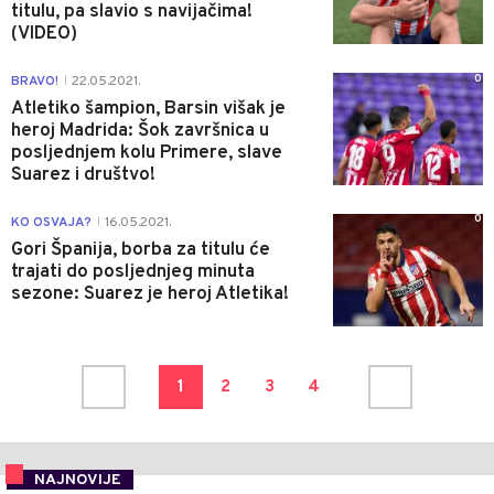
titulu, pa slavio s navijačima!
(VIDEO)
0
BRAVO!
22.05.2021.
|
Atletiko šampion, Barsin višak je
heroj Madrida: Šok završnica u
posljednjem kolu Primere, slave
Suarez i društvo!
0
KO OSVAJA?
16.05.2021.
|
Gori Španija, borba za titulu će
trajati do posljednjeg minuta
sezone: Suarez je heroj Atletika!
1
2
3
4
NAJNOVIJE