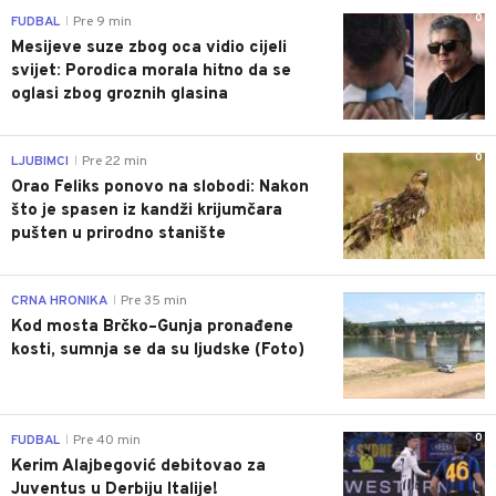
0
FUDBAL
Pre 9 min
|
Mesijeve suze zbog oca vidio cijeli
svijet: Porodica morala hitno da se
oglasi zbog groznih glasina
0
LJUBIMCI
Pre 22 min
|
Orao Feliks ponovo na slobodi: Nakon
što je spasen iz kandži krijumčara
pušten u prirodno stanište
0
CRNA HRONIKA
Pre 35 min
|
Kod mosta Brčko–Gunja pronađene
kosti, sumnja se da su ljudske (Foto)
0
FUDBAL
Pre 40 min
|
Kerim Alajbegović debitovao za
Juventus u Derbiju Italije!