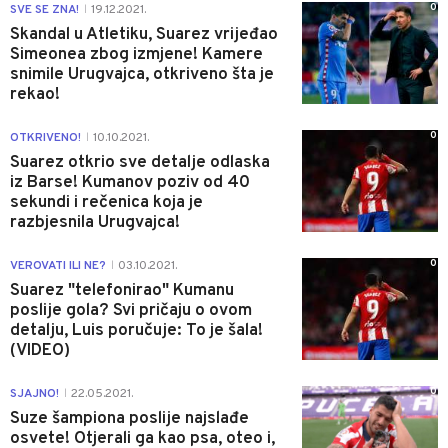
0
SVE SE ZNA!
19.12.2021.
|
Skandal u Atletiku, Suarez vrijeđao
Simeonea zbog izmjene! Kamere
snimile Urugvajca, otkriveno šta je
rekao!
0
OTKRIVENO!
10.10.2021.
|
Suarez otkrio sve detalje odlaska
iz Barse! Kumanov poziv od 40
sekundi i rečenica koja je
razbjesnila Urugvajca!
0
VEROVATI ILI NE?
03.10.2021.
|
Suarez "telefonirao" Kumanu
poslije gola? Svi pričaju o ovom
detalju, Luis poručuje: To je šala!
(VIDEO)
0
SJAJNO!
22.05.2021.
|
Suze šampiona poslije najslađe
osvete! Otjerali ga kao psa, oteo i,