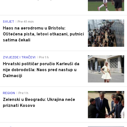
0
SVIJET
Pre 41 min
|
Haos na aerodromu u Bristolu:
Oštećena pista, letovi otkazani, putnici
satima čekali
0
ZVIJEZDE I TRAČEVI
Pre 1 h
|
Hrvatski političar poručio Karleuši da
nije dobrodošla: Naos pred nastup u
Dalmaciji
0
REGION
Pre 1 h
|
Zelenski u Beogradu: Ukrajina neće
priznati Kosovo