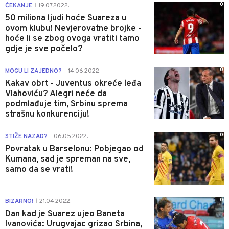
0
ČEKANJE
19.07.2022.
|
50 miliona ljudi hoće Suareza u
ovom klubu! Nevjerovatne brojke -
hoće li se zbog ovoga vratiti tamo
gdje je sve počelo?
0
MOGU LI ZAJEDNO?
14.06.2022.
|
Kakav obrt - Juventus okreće leđa
Vlahoviću? Alegri neće da
podmlađuje tim, Srbinu sprema
strašnu konkurenciju!
0
STIŽE NAZAD?
06.05.2022.
|
Povratak u Barselonu: Pobjegao od
Kumana, sad je spreman na sve,
samo da se vrati!
0
BIZARNO!
21.04.2022.
|
Dan kad je Suarez ujeo Baneta
Ivanovića: Urugvajac grizao Srbina,