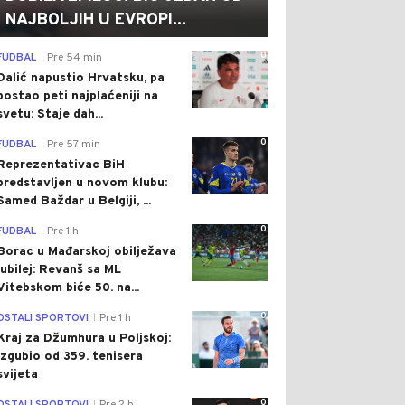
NAJBOLJIH U EVROPI...
0
FUDBAL
Pre 54 min
|
Dalić napustio Hrvatsku, pa
postao peti najplaćeniji na
svetu: Staje dah...
0
FUDBAL
Pre 57 min
|
Reprezentativac BiH
predstavljen u novom klubu:
Samed Baždar u Belgiji, ...
0
FUDBAL
Pre 1 h
|
Borac u Mađarskoj obilježava
jubilej: Revanš sa ML
Vitebskom biće 50. na...
0
OSTALI SPORTOVI
Pre 1 h
|
Kraj za Džumhura u Poljskoj:
Izgubio od 359. tenisera
svijeta
0
|