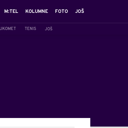
M:TEL
KOLUMNE
FOTO
JOŠ
UKOMET
TENIS
JOŠ