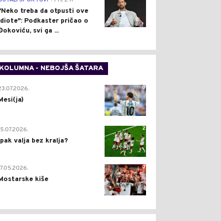
OSTALI SPORTOVI
Pre 2 h
"Neko treba da otpusti ove
idiote": Podkaster pričao o
Đokoviću, svi ga ...
KOLUMNA - NEBOJŠA ŠATARA
0
23.07.2026.
Mesi(ja)
2
15.07.2026.
Ipak valja bez kralja?
0
17.05.2026.
Mostarske kiše