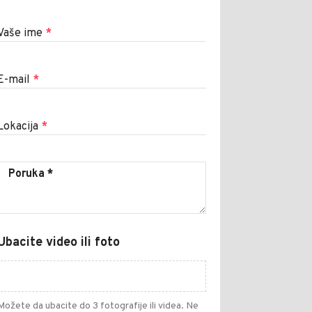
Vaše ime
*
E-mail
*
Lokacija
*
Ubacite video ili foto
Možete da ubacite do 3 fotografije ili videa. Ne