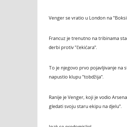
Venger se vratio u London na "Boksi
Francuz je trenutno na tribinama sta
derbi protiv "čekićara".
To je njegovo prvo pojavljivanje na 
napustio klupu "tobdžija".
Ranije je Venger, koji je vodio Arsen
gledati svoju staru ekipu na djelu".
Ipak se predomislio!