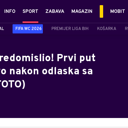
INFO
SPORT
ZABAVA
MAGAZIN
MOBIT
AL
FIFA WC 2026
PREMIJER LIGA BIH
KOŠARKA
R
redomislio! Prvi put
vo nakon odlaska sa
(FOTO)