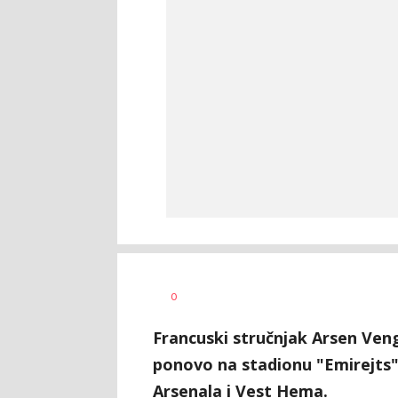
Nebojša
AUTOR
0
Šatara
Francuski stručnjak Arsen Venge
ponovo na stadionu "Emirejts"
Arsenala i Vest Hema.