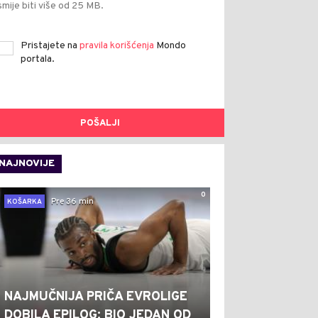
smije biti više od 25 MB.
Pristajete na
pravila korišćenja
Mondo
portala.
POŠALJI
NAJNOVIJE
0
Pre 36 min
KOŠARKA
NAJMUČNIJA PRIČA EVROLIGE
DOBILA EPILOG: BIO JEDAN OD