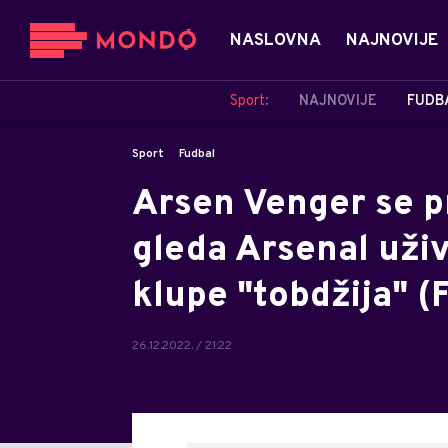
NASLOVNA
NAJNOVIJE
Sport:
NAJNOVIJE
FUDB
Sport
Fudbal
Arsen Venger se p
gleda Arsenal uži
klupe "tobdžija" 
26.12.2022. / 21:22