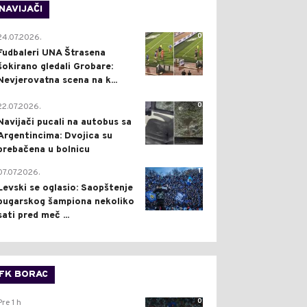
NAVIJAČI
0
24.07.2026.
Fudbaleri UNA Štrasena
šokirano gledali Grobare:
Nevjerovatna scena na k...
0
22.07.2026.
Navijači pucali na autobus sa
Argentincima: Dvojica su
prebačena u bolnicu
1
07.07.2026.
Levski se oglasio: Saopštenje
bugarskog šampiona nekoliko
sati pred meč ...
FK BORAC
0
Pre 1 h