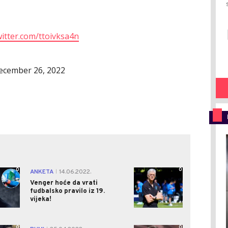
witter.com/ttoivksa4n
ecember 26, 2022
0
0
ANKETA
14.06.2022.
|
Venger hoće da vrati
fudbalsko pravilo iz 19.
vijeka!
0
0