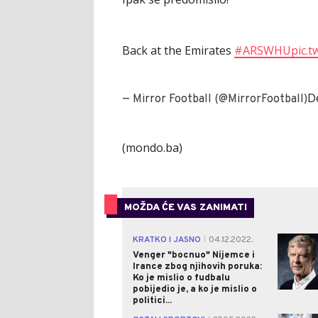
Back at the Emirates
#ARSWHU
pic.t
D
— Mirror Football (@MirrorFootball)
(mondo.ba)
MOŽDA ĆE VAS ZANIMATI
KRATKO I JASNO
04.12.2022.
|
Venger "bocnuo" Nijemce i
Irance zbog njihovih poruka:
Ko je mislio o fudbalu
pobijedio je, a ko je mislio o
politici...