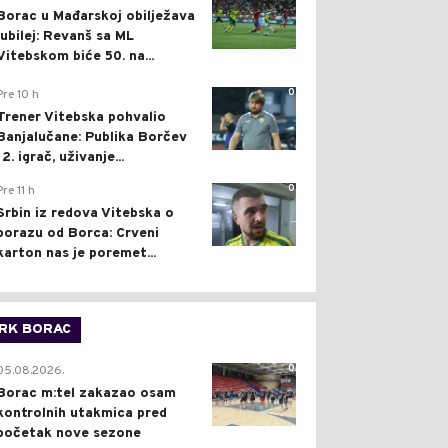
Borac u Mađarskoj obilježava
jubilej: Revanš sa ML
Vitebskom biće 50. na...
0
Pre 10 h
Trener Vitebska pohvalio
Banjalučane: Publika Borčev
12. igrač, uživanje...
0
Pre 11 h
Srbin iz redova Vitebska o
porazu od Borca: Crveni
karton nas je poremet...
RK BORAC
0
05.08.2026.
Borac m:tel zakazao osam
kontrolnih utakmica pred
početak nove sezone