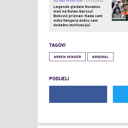
OSTALI SPORTOVI
27.05.2022.
|
Legende gledale Novakov
meč na Rolan Garosu!
Đoković priznao: Kada sam
vidio Vengera dobio sam
dodatnu motivaciju!
TAGOVI
ARSEN VENGER
ARSENAL
PODIJELI