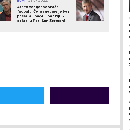
BUM!
25.04.2022.
|
Arsen Venger se vraća
fudbalu: Četiri godine je bez
posla, ali neće u penziju -
odlazi u Pari Sen Žermen!