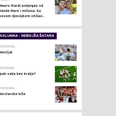
Pre 2 h
Mauro Ikardi pobjegao od
Vande Nare i miliona: Sa
novom djevojkom otišao...
KOLUMNA - NEBOJŠA ŠATARA
0
23.07.2026.
Mesi(ja)
2
15.07.2026.
Ipak valja bez kralja?
0
17.05.2026.
Mostarske kiše