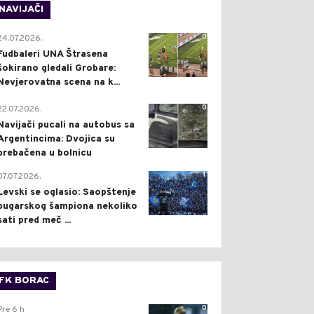
NAVIJAČI
0
24.07.2026.
Fudbaleri UNA Štrasena
šokirano gledali Grobare:
Nevjerovatna scena na k...
0
22.07.2026.
Navijači pucali na autobus sa
Argentincima: Dvojica su
prebačena u bolnicu
1
07.07.2026.
Levski se oglasio: Saopštenje
bugarskog šampiona nekoliko
sati pred meč ...
FK BORAC
0
Pre 6 h