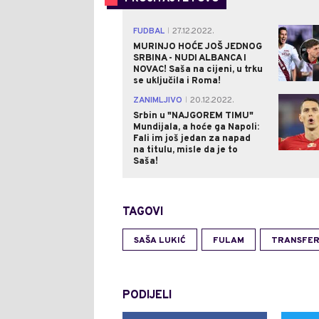
FUDBAL
27.12.2022.
|
MURINJO HOĆE JOŠ JEDNOG
SRBINA - NUDI ALBANCA I
NOVAC! Saša na cijeni, u trku
se uključila i Roma!
ZANIMLJIVO
20.12.2022.
|
Srbin u "NAJGOREM TIMU"
Mundijala, a hoće ga Napoli:
Fali im još jedan za napad
na titulu, misle da je to
Saša!
TAGOVI
SAŠA LUKIĆ
FULAM
TRANSFER
PODIJELI