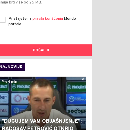
smije biti više od 25 MB.
Pristajete na
pravila korišćenja
Mondo
portala.
POŠALJI
NAJNOVIJE
0
Pre 4 min
"DUGUJEM VAM OBJAŠNJENJE":
RADOSAV PETROVIĆ OTKRIO