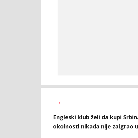
Dragan
AUTOR
0
Šutvić
Engleski klub želi da kupi Srbi
okolnosti nikada nije zaigrao 