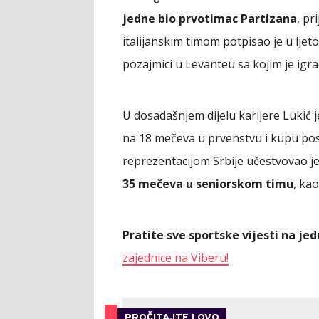
jedne bio prvotimac Partizana
, pr
italijanskim timom potpisao je u ljet
pozajmici u Levanteu sa kojim je igr
U dosadašnjem dijelu karijere Lukić 
na 18 mečeva u prvenstvu i kupu posti
reprezentacijom Srbije učestvovao j
35 mečeva u seniorskom timu
, ka
Pratite sve sportske vijesti na j
zajednice na Viberu!
PROČITAJTE I OVO