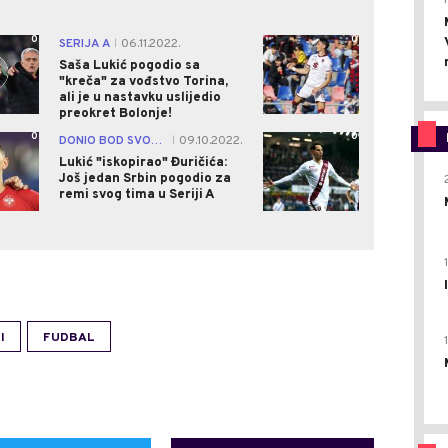
0
0
SERIJA A
06.11.2022.
|
Saša Lukić pogodio sa
"kreča" za vođstvo Torina,
ali je u nastavku uslijedio
preokret Bolonje!
0
0
DONIO BOD SVOM TIMU
09.10.2022.
|
Lukić "iskopirao" Đuričića:
Još jedan Srbin pogodio za
remi svog tima u Seriji A
I
FUDBAL