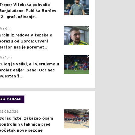
Trener Vitebska pohvalio
Banjalučane: Publika Borčev
12. igrač, uživanje...
0
Pre 6 h
Srbin iz redova Vitebska o
porazu od Borca: Crveni
karton nas je poremet...
0
Pre 15 h
"Ulog je veliki, ali vjerujemo u
prolaz dalje": Sandi Ogrinec
svjestan š...
RK BORAC
0
05.08.2026.
Borac m:tel zakazao osam
kontrolnih utakmica pred
početak nove sezone