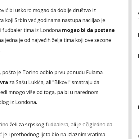
ović bi uskoro mogao da dobije društvo iz
za koji Srbin već godinama nastupa naciljao je
ovi fudbaler tima iz Londona
mogao bi da postane
na jedna je od najvećih želja tima koji ove sezone
.
je, pošto je Torino odbio prvu ponudu Fulama.
evra
za Sašu Lukića, ali "Bikovi" smatraju da
ijedi mnogo više od toga, pa bi u narednom
dlog iz Londona.
no želi za srpskog fudbalera, ali je očigledno da
je i prethodnog ljeta bio na izlaznim vratima