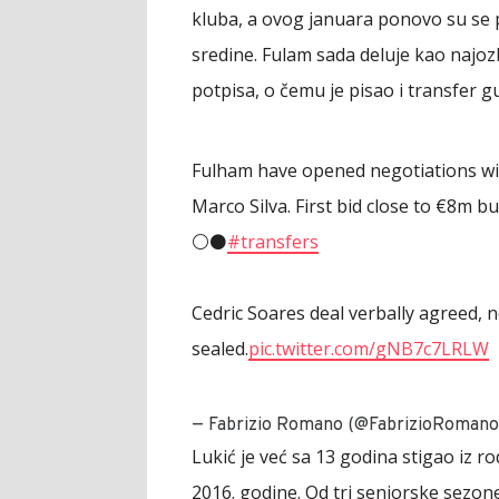
kluba, a ovog januara ponovo su se 
sredine. Fulam sada deluje kao najoz
potpisa, o čemu je pisao i transfer 
Fulham have opened negotiations wit
Marco Silva. First bid close to €8m b
⚪️⚫️
#transfers
Cedric Soares deal verbally agreed, n
sealed.
pic.twitter.com/gNB7c7LRLW
— Fabrizio Romano (@FabrizioRomano
Lukić je već sa 13 godina stigao iz ro
2016. godine. Od tri seniorske sezone