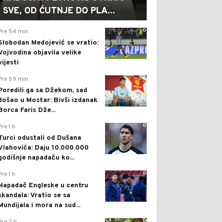
SVE, OD ĆUTNJE DO PLA...
0
Pre 54 min
Slobodan Medojević se vratio:
Vojvodina objavila velike
vijesti
0
Pre 59 min
Poredili ga sa Džekom, sad
došao u Mostar: Bivši izdanak
Borca Faris Dže...
0
Pre 1 h
Turci odustali od Dušana
Vlahovića: Daju 10.000.000
godišnje napadaču ko...
0
Pre 1 h
Napadač Engleske u centru
skandala: Vratio se sa
Mundijala i mora na sud...
0