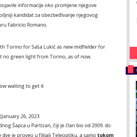
pojavile informacije oko promjene njegove
biljniji kandidat za obezbeđivanje njegovog
guru Fabricio Romano.
h Torino for Saša Lukić as new midfielder for
ut no green light from Torino, as of now.
ow waiting to get it
January 26, 2023
)
dnog Šapca u Partizan, čiji je član bio od 2009. do
 dve je proveo u filijali Teleoptiku, a samo
tokom