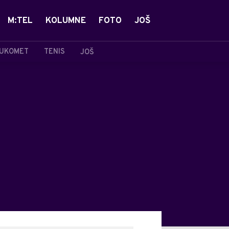
M:TEL
KOLUMNE
FOTO
JOŠ
UKOMET
TENIS
JOŠ