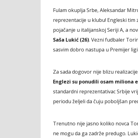
Fulam okuplja Srbe, Aleksandar Mitr
reprezentacije u klubu! Engleski tim 
pojačanje u italijanskoj Seriji A, a n
Saša Lukić (26)
. Vezni fudbaler Tori
sasvim dobro nastupa u Premijer ligi
Za sada dogovor nije blizu realizaci
Englezi su ponudili osam miliona 
standardni reprezentativac Srbije vr
periodu željeli da čuju poboljšan pre
Trenutno nije jasno koliko novca Tori
ne mogu da ga zadrže predugo. Lukić 