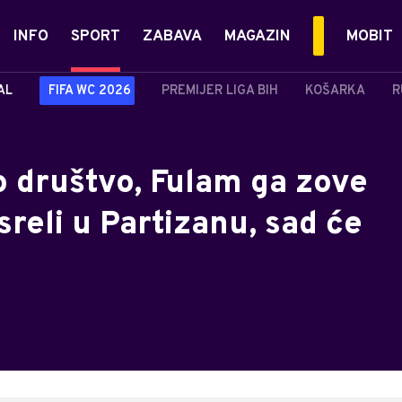
INFO
SPORT
ZABAVA
MAGAZIN
MOBIT
AL
FIFA WC 2026
PREMIJER LIGA BIH
KOŠARKA
R
o društvo, Fulam ga zove
sreli u Partizanu, sad će