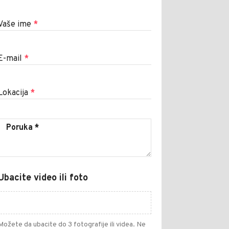
Vaše ime
*
E-mail
*
Lokacija
*
Ubacite video ili foto
Možete da ubacite do 3 fotografije ili videa. Ne