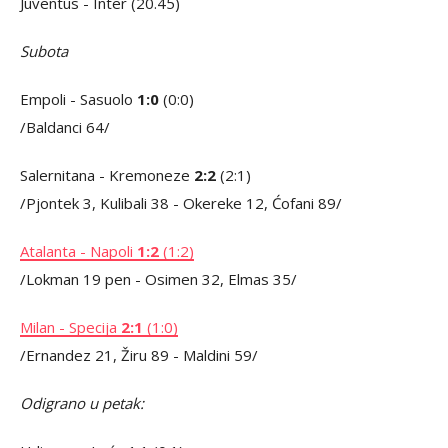
Juventus - Inter (20.45)
Subota
Empoli - Sasuolo
1:0
(0:0)
/Baldanci 64/
Salernitana - Kremoneze
2:2
(2:1)
/Pjontek 3, Kulibali 38 - Okereke 12, Ćofani 89/
Atalanta - Napoli
1:2
(1:2)
/Lokman 19 pen - Osimen 32, Elmas 35/
Milan - Specija
2:1
(1:0)
/Ernandez 21, Žiru 89 - Maldini 59/
Odigrano u petak: