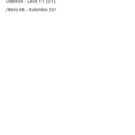
Udineze - Leće 1:1 (0:1)
/Beto 68 - Kolombo 33/