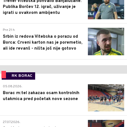
Trener Vitebska pohvalio Banjalučane:
Publika Borčev 12. igrač, uživanje je
igrati u ovakvom ambijentu
0
Pre 21 h
Srbin iz redova Vitebska o porazu od
Borca: Crveni karton nas je poremetio,
ali ide revanš - ništa još nije gotovo
RK BORAC
0
05.08.2026.
Borac m:tel zakazao osam kontrolnih
utakmica pred početak nove sezone
0
27.07.2026.