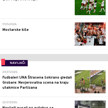
0
17.05.2026.
Mostarske kiše
NAVIJAČI
0
24.07.2026.
Fudbaleri UNA Štrasena šokirano gledali
Grobare: Nevjerovatna scena na kraju
utakmice Partizana
0
22.07.2026.