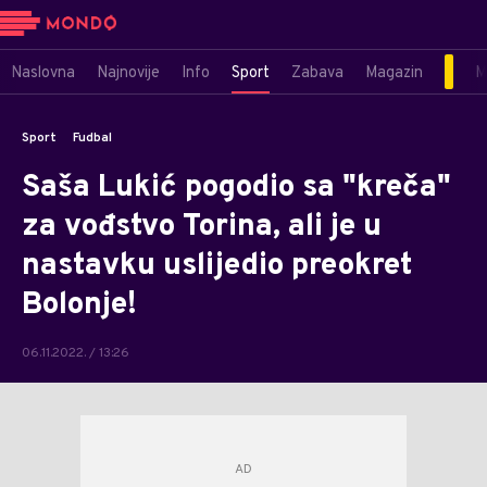
Naslovna
Najnovije
Info
Sport
Zabava
Magazin
M
Sport
Fudbal
Saša Lukić pogodio sa "kreča"
za vođstvo Torina, ali je u
nastavku uslijedio preokret
Bolonje!
06.11.2022. / 13:26