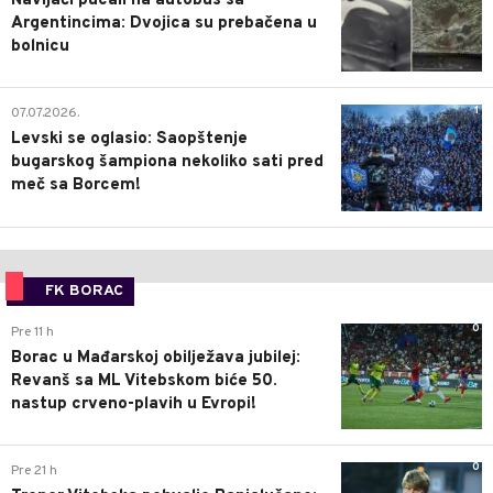
Navijači pucali na autobus sa
Argentincima: Dvojica su prebačena u
bolnicu
1
07.07.2026.
Levski se oglasio: Saopštenje
bugarskog šampiona nekoliko sati pred
meč sa Borcem!
FK BORAC
0
Pre 11 h
Borac u Mađarskoj obilježava jubilej:
Revanš sa ML Vitebskom biće 50.
nastup crveno-plavih u Evropi!
0
Pre 21 h