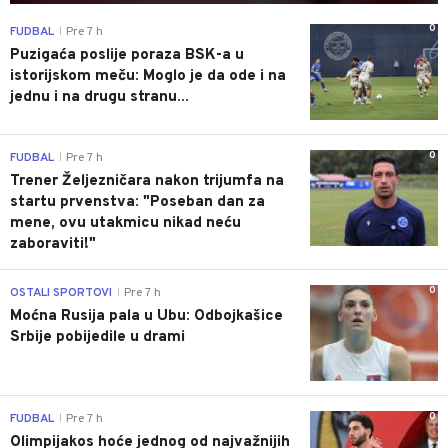
0
FUDBAL
Pre 7 h
|
Puzigaća poslije poraza BSK-a u
istorijskom meču: Moglo je da ode i na
jednu i na drugu stranu...
0
FUDBAL
Pre 7 h
|
Trener Željezničara nakon trijumfa na
startu prvenstva: "Poseban dan za
mene, ovu utakmicu nikad neću
zaboraviti!"
0
OSTALI SPORTOVI
Pre 7 h
|
Moćna Rusija pala u Ubu: Odbojkašice
Srbije pobijedile u drami
0
FUDBAL
Pre 7 h
|
Olimpijakos hoće jednog od najvažnijih