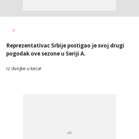
Nebojša
AUTOR
0
Šatara
Reprezentativac Srbije postigao je svoj drugi
pogodak ove sezone u Seriji A.
Iz dvojke u keca!