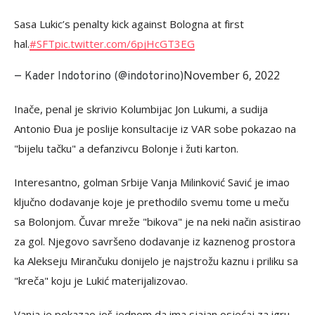
Sasa Lukic’s penalty kick against Bologna at first
hal.
#SFT
pic.twitter.com/6pjHcGT3EG
November 6, 2022
— Kader Indotorino (@indotorino)
Inače, penal je skrivio Kolumbijac Jon Lukumi, a sudija
Antonio Đua je poslije konsultacije iz VAR sobe pokazao na
"bijelu tačku" a defanzivcu Bolonje i žuti karton.
Interesantno, golman Srbije Vanja Milinković Savić je imao
ključno dodavanje koje je prethodilo svemu tome u meču
sa Bolonjom. Čuvar mreže "bikova" je na neki način asistirao
za gol. Njegovo savršeno dodavanje iz kaznenog prostora
ka Alekseju Mirančuku donijelo je najstrožu kaznu i priliku sa
"kreča" koju je Lukić materijalizovao.
Vanja je pokazao još jednom da ima sjajan osjećaj za igru,