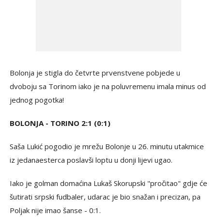
Bolonja je stigla do četvrte prvenstvene pobjede u
dvoboju sa Torinom iako je na poluvremenu imala minus od
jednog pogotka!
BOLONJA - TORINO 2:1 (0:1)
Saša Lukić pogodio je mrežu Bolonje u 26. minutu utakmice
iz jedanaesterca poslavši loptu u donji lijevi ugao.
Iako je golman domaćina Lukaš Skorupski "pročitao" gdje će
šutirati srpski fudbaler, udarac je bio snažan i precizan, pa
Poljak nije imao šanse - 0:1.