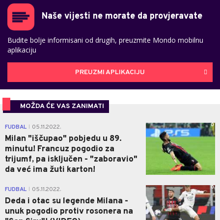
Naše vijesti ne morate da provjeravate
Budite bolje informisani od drugih, preuzmite Mondo mobilnu
aplikaciju
PREUZMI APLIKACIJU
MOŽDA ĆE VAS ZANIMATI
0
FUDBAL
05.11.2022.
|
Milan "iščupao" pobjedu u 89.
minutu! Francuz pogodio za
trijumf, pa isključen - "zaboravio"
da već ima žuti karton!
0
FUDBAL
05.11.2022.
|
Deda i otac su legende Milana -
unuk pogodio protiv rosonera na