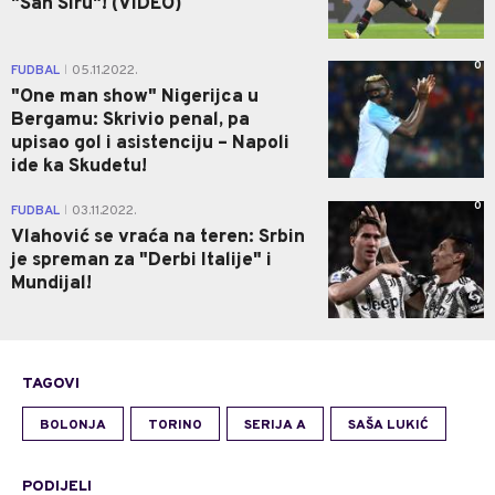
"San Siru"! (VIDEO)
0
FUDBAL
05.11.2022.
|
"One man show" Nigerijca u
Bergamu: Skrivio penal, pa
upisao gol i asistenciju – Napoli
ide ka Skudetu!
0
FUDBAL
03.11.2022.
|
Vlahović se vraća na teren: Srbin
je spreman za "Derbi Italije" i
Mundijal!
TAGOVI
BOLONJA
TORINO
SERIJA A
SAŠA LUKIĆ
PODIJELI