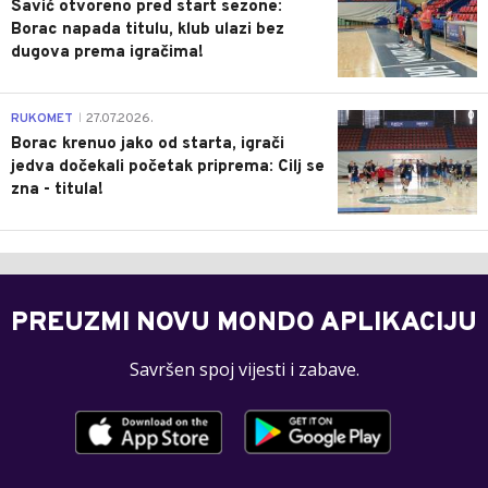
Savić otvoreno pred start sezone:
Borac napada titulu, klub ulazi bez
dugova prema igračima!
0
RUKOMET
27.07.2026.
|
Borac krenuo jako od starta, igrači
jedva dočekali početak priprema: Cilj se
zna - titula!
PREUZMI NOVU MONDO APLIKACIJU
Savršen spoj vijesti i zabave.