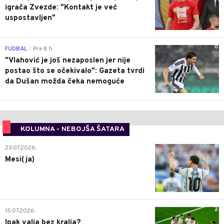
igrača Zvezde: "Kontakt je već
uspostavljen"
0
FUDBAL
Pre 8 h
|
"Vlahović je još nezaposlen jer nije
postao što se očekivalo": Gazeta tvrdi
da Dušan možda čeka nemoguće
KOLUMNA - NEBOJŠA ŠATARA
0
23.07.2026.
Mesi(ja)
2
15.07.2026.
Ipak valja bez kralja?