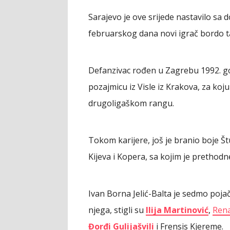
Sarajevo je ove srijede nastavilo sa
februarskog dana novi igrač bordo 
Defanzivac rođen u Zagrebu 1992. go
pozajmicu iz Visle iz Krakova, za koj
drugoligaškom rangu.
Tokom karijere, još je branio boje Št
Kijeva i Kopera, sa kojim je prethodn
Ivan Borna Jelić-Balta je sedmo poj
njega, stigli su
Ilija Martinović
,
Rena
Đorđi Gulijašvili
i Frensis Kjereme.