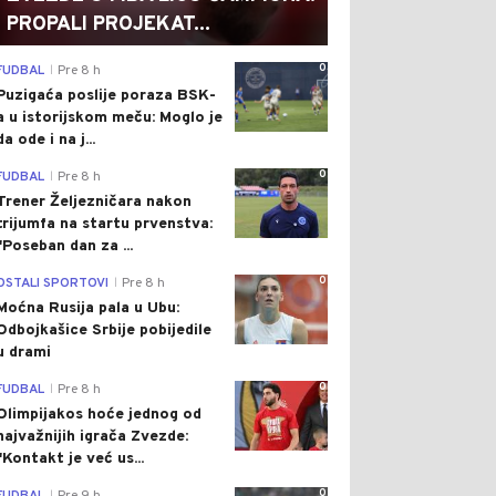
PROPALI PROJEKAT...
0
FUDBAL
Pre 8 h
|
Puzigaća poslije poraza BSK-
a u istorijskom meču: Moglo je
da ode i na j...
0
FUDBAL
Pre 8 h
|
Trener Željezničara nakon
trijumfa na startu prvenstva:
"Poseban dan za ...
0
OSTALI SPORTOVI
Pre 8 h
|
Moćna Rusija pala u Ubu:
Odbojkašice Srbije pobijedile
u drami
0
FUDBAL
Pre 8 h
|
Olimpijakos hoće jednog od
najvažnijih igrača Zvezde:
"Kontakt je već us...
0
|