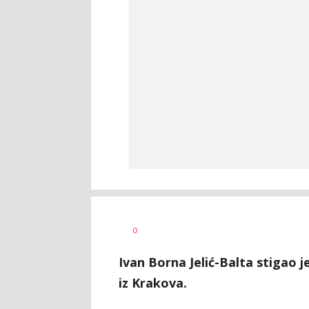
Dragan
AUTOR
0
Šutvić
Ivan Borna Jelić-Balta stigao 
iz Krakova.