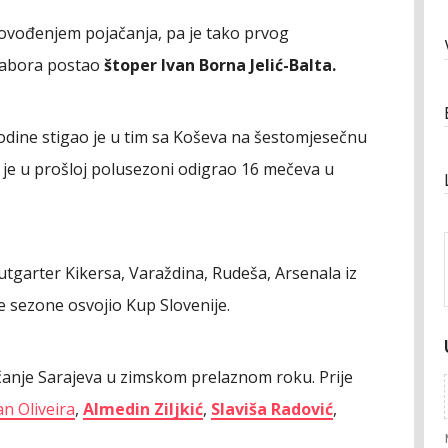
 dovođenjem pojačanja, pa je tako prvog
tabora postao
štoper Ivan Borna Jelić-Balta.
dine stigao je u tim sa Koševa na šestomjesečnu
u je u prošloj polusezoni odigrao 16 mečeva u
utgarter Kikersa, Varaždina, Rudeša, Arsenala iz
e sezone osvojio Kup Slovenije.
ačanje Sarajeva u zimskom prelaznom roku. Prije
n Oliveira
,
Almedin Ziljkić
,
Slaviša Radović
,