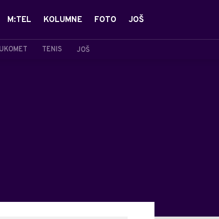
M:TEL
KOLUMNE
FOTO
JOŠ
UKOMET
TENIS
JOŠ