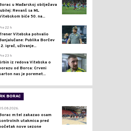
Borac u Mađarskoj obilježava
jubilej: Revanš sa ML
Vitebskom biće 50. na...
0
Pre 22 h
Trener Vitebska pohvalio
Banjalučane: Publika Borčev
12. igrač, uživanje...
0
Pre 23 h
Srbin iz redova Vitebska o
porazu od Borca: Crveni
karton nas je poremet...
RK BORAC
0
05.08.2026.
Borac m:tel zakazao osam
kontrolnih utakmica pred
početak nove sezone