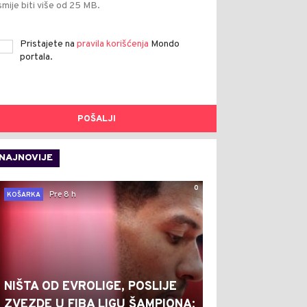
smije biti više od 25 MB.
Pristajete na
pravila korišćenja
Mondo
portala.
POŠALJI
NAJNOVIJE
0
Pre 8 h
KOŠARKA
NIŠTA OD EVROLIGE, POSLIJE
ZVEZDE U FIBA LIGU ŠAMPIONA: