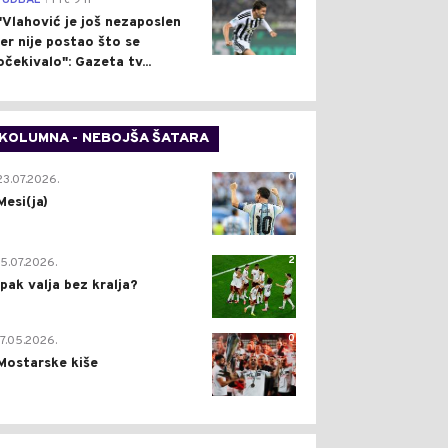
FUDBAL
Pre 9 h
"Vlahović je još nezaposlen
jer nije postao što se
očekivalo": Gazeta tv...
KOLUMNA - NEBOJŠA ŠATARA
0
23.07.2026.
Mesi(ja)
2
15.07.2026.
Ipak valja bez kralja?
0
17.05.2026.
Mostarske kiše