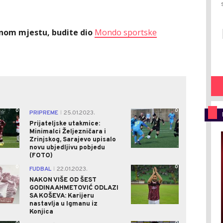
ednom mjestu, budite dio
Mondo sportske
0
0
PRIPREME
25.01.2023.
|
Prijateljske utakmice:
Minimalci Željezničara i
Zrinjskog, Sarajevo upisalo
novu ubjedljivu pobjedu
(FOTO)
0
0
FUDBAL
22.01.2023.
|
NAKON VIŠE OD ŠEST
GODINA AHMETOVIĆ ODLAZI
SA KOŠEVA: Karijeru
nastavlja u Igmanu iz
Konjica