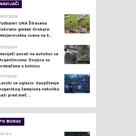
NAVIJAČI
0
24.07.2026.
Fudbaleri UNA Štrasena
šokirano gledali Grobare:
Nevjerovatna scena na k...
0
22.07.2026.
Navijači pucali na autobus sa
Argentincima: Dvojica su
prebačena u bolnicu
1
07.07.2026.
Levski se oglasio: Saopštenje
bugarskog šampiona nekoliko
sati pred meč ...
FK BORAC
0
Pre 13 h