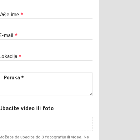
Vaše ime
*
E-mail
*
Lokacija
*
Ubacite video ili foto
Možete da ubacite do 3 fotografije ili videa. Ne