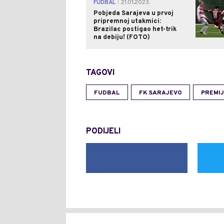
FUDBAL
21.01.2023.
|
Pobjeda Sarajeva u prvoj
pripremnoj utakmici:
Brazilac postigao het-trik
na debiju! (FOTO)
TAGOVI
FUDBAL
FK SARAJEVO
PREMIJ
PODIJELI