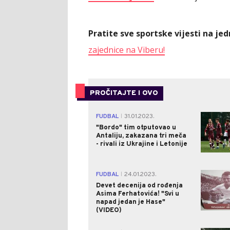
Pratite sve sportske vijesti na j
zajednice na Viberu!
PROČITAJTE I OVO
FUDBAL
31.01.2023.
|
"Bordo" tim otputovao u
Antaliju, zakazana tri meča
- rivali iz Ukrajine i Letonije
FUDBAL
24.01.2023.
|
Devet decenija od rođenja
Asima Ferhatovića! "Svi u
napad jedan je Hase"
(VIDEO)