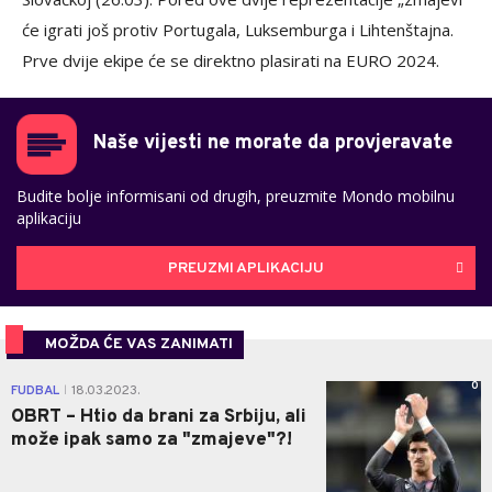
će igrati još protiv Portugala, Luksemburga i Lihtenštajna.
Prve dvije ekipe će se direktno plasirati na EURO 2024.
Naše vijesti ne morate da provjeravate
Budite bolje informisani od drugih, preuzmite Mondo mobilnu
aplikaciju
PREUZMI APLIKACIJU
MOŽDA ĆE VAS ZANIMATI
0
FUDBAL
18.03.2023.
|
OBRT – Htio da brani za Srbiju, ali
može ipak samo za "zmajeve"?!