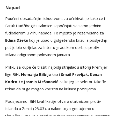
Napad
Poučeni dosadašnjim iskustvom, za očekivati je kako će i
Faruk Hadžibegić utakmice započinjati sa samo jednim
fudbalerom u vrhu napada. To mjesto je rezervisano za
Edina Džeku
koji je upao u golgetersku krizu, a posljednji
put je bio strijelac za Inter u gradskom derbiju protiv
Milana odigranom polovinom januara.
Priliku sa klupe će tražiti najbolji strijelac u istoriji Premijer
lige BiH,
Nemanja Bilbija
kao i
Smail Prevljak, Kenan
Kodro te Jasmin Mešanović
za kojeg je seletor takođe
rekao da bi ga mogao koristiti na krilinim pozicijama.
Podsjećamo, BiH kvalifikacije otvara utakmicom protiv
Islanda u Zenici (23.03), a nakon toga gostujemo u
Slovačkoj (26.03). Pored ove dvije reprezentacije „zmajevi“