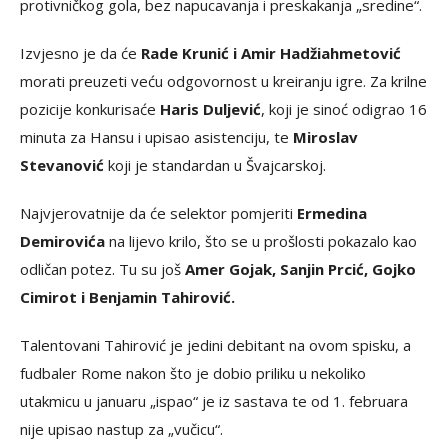
protivničkog gola, bez napucavanja i preskakanja „sredine“.
Izvjesno je da će
Rade Krunić i Amir Hadžiahmetović
morati preuzeti veću odgovornost u kreiranju igre. Za krilne
pozicije konkurisaće
Haris Duljević
, koji je sinoć odigrao 16
minuta za Hansu i upisao asistenciju, te
Miroslav
Stevanović
koji je standardan u Švajcarskoj.
Najvjerovatnije da će selektor pomjeriti
Ermedina
Demirovića
na lijevo krilo, što se u prošlosti pokazalo kao
odličan potez. Tu su još
Amer Gojak, Sanjin Prcić, Gojko
Cimirot i Benjamin Tahirović.
Talentovani Tahirović je jedini debitant na ovom spisku, a
fudbaler Rome nakon što je dobio priliku u nekoliko
utakmicu u januaru „ispao“ je iz sastava te od 1. februara
nije upisao nastup za „vučicu“.