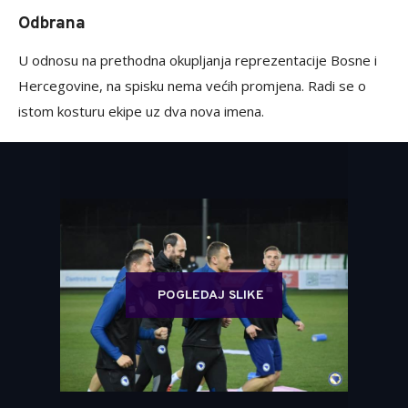
Odbrana
U odnosu na prethodna okupljanja reprezentacije Bosne i
Hercegovine, na spisku nema većih promjena. Radi se o
istom kosturu ekipe uz dva nova imena.
POGLEDAJ SLIKE