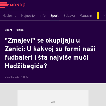
Naslovna
Najnovije
Info
Sport
Zabava
Magazin
M
Sport
Fudbal
"Zmajevi" se okupljaju u
Zenici: U kakvoj su formi naši
fudbaleri i šta najviše muči
Hadžibegića?
20.03.2023. / 11:32