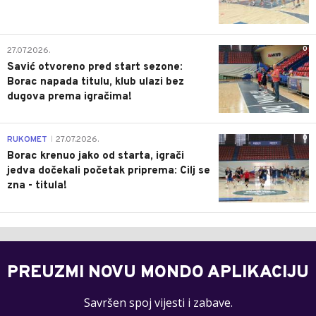
0
27.07.2026.
Savić otvoreno pred start sezone:
Borac napada titulu, klub ulazi bez
dugova prema igračima!
0
RUKOMET
27.07.2026.
|
Borac krenuo jako od starta, igrači
jedva dočekali početak priprema: Cilj se
zna - titula!
PREUZMI NOVU MONDO APLIKACIJU
Savršen spoj vijesti i zabave.