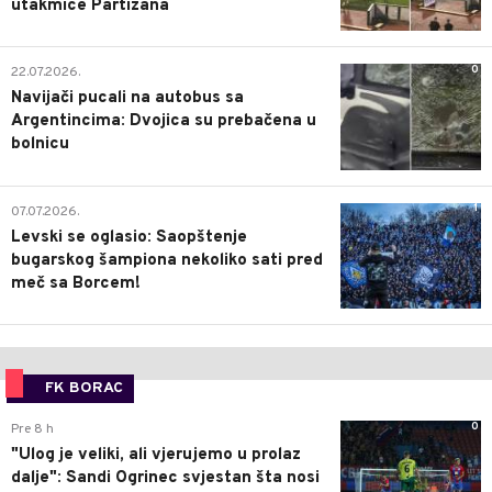
utakmice Partizana
0
22.07.2026.
Navijači pucali na autobus sa
Argentincima: Dvojica su prebačena u
bolnicu
1
07.07.2026.
Levski se oglasio: Saopštenje
bugarskog šampiona nekoliko sati pred
meč sa Borcem!
FK BORAC
0
Pre 8 h
"Ulog je veliki, ali vjerujemo u prolaz
dalje": Sandi Ogrinec svjestan šta nosi