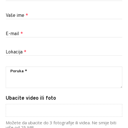
Vaše ime
*
E-mail
*
Lokacija
*
Ubacite video ili foto
Možete da ubacite do 3 fotografije ili videa. Ne smije biti
više od 25 MB.