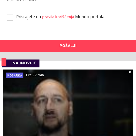
Pristajete na
Mondo portala.
pravila korišćenja
POŠALJI
NAJNOVIJE
0
Pre 22 min
KOŠARKA