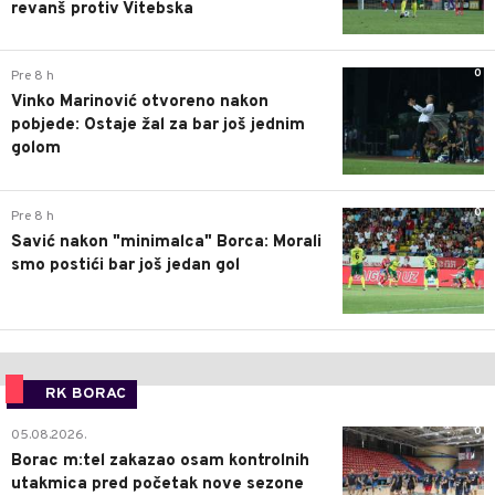
revanš protiv Vitebska
0
Pre 8 h
Vinko Marinović otvoreno nakon
pobjede: Ostaje žal za bar još jednim
golom
0
Pre 8 h
Savić nakon "minimalca" Borca: Morali
smo postići bar još jedan gol
RK BORAC
0
05.08.2026.
Borac m:tel zakazao osam kontrolnih
utakmica pred početak nove sezone