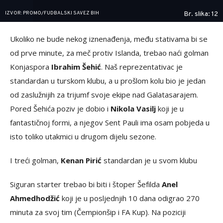
IZVOR: PROMO/FUDBALSKI SAVEZ BIH
Br. slika: 12
Ukoliko ne bude nekog iznenađenja, među stativama bi se
od prve minute, za meč protiv Islanda, trebao naći golman
Konjaspora
Ibrahim Šehić
. Naš reprezentativac je
standardan u turskom klubu, a u prošlom kolu bio je jedan
od zaslužnijih za trijumf svoje ekipe nad Galatasarajem.
Pored Šehića poziv je dobio i
Nikola Vasilj
koji je u
fantastičnoj formi, a njegov Sent Pauli ima osam pobjeda u
isto toliko utakmici u drugom dijelu sezone.
I treći golman,
Kenan Pirić
standardan je u svom klubu
Siguran starter trebao bi biti i štoper Šefilda
Anel
Ahmedhodžić
koji je u posljednjih 10 dana odigrao 270
minuta za svoj tim (Čempionšip i FA Kup). Na poziciji