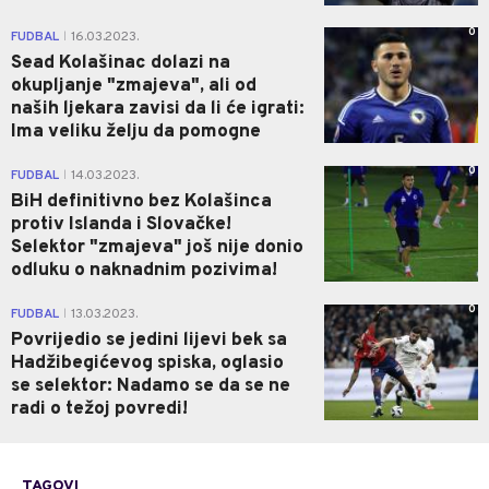
0
FUDBAL
16.03.2023.
|
Sead Kolašinac dolazi na
okupljanje "zmajeva", ali od
naših ljekara zavisi da li će igrati:
Ima veliku želju da pomogne
0
FUDBAL
14.03.2023.
|
BiH definitivno bez Kolašinca
protiv Islanda i Slovačke!
Selektor "zmajeva" još nije donio
odluku o naknadnim pozivima!
0
FUDBAL
13.03.2023.
|
Povrijedio se jedini lijevi bek sa
Hadžibegićevog spiska, oglasio
se selektor: Nadamo se da se ne
radi o težoj povredi!
TAGOVI