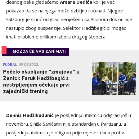
desnog beka gledaćemo
Amara Dedića
koji je već
pokazao da se na njega može ozbiljno računati. Njegov
Salzburg je sinoć odigrao neriješeno sa Altahom dok on nije
nastupio zbog suspenzije. Selektor Hadžibegić bi mogao
imati probleme prilikom izbora drugog štopera.
MOŽDA ĆE VAS ZANIMATI
0
FUDBAL
19.03.2023.
|
Počelo okupljanje "zmajeva" u
Zenici: Faruk Hadžibegić s
nestrpljenjem očekuje prvi
zajednički trening
Dennis Hadžikadunić
je posljednju utakmicu odigrao još u
novembru. Siniša Saničanin nije standardan u Partizanu, a
posljednju utakmicu je odigrao prije mjesec dana protiv