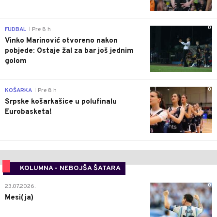
0
FUDBAL
Pre 8 h
|
Vinko Marinović otvoreno nakon
pobjede: Ostaje žal za bar još jednim
golom
0
KOŠARKA
Pre 8 h
|
Srpske košarkašice u polufinalu
Eurobasketa!
KOLUMNA - NEBOJŠA ŠATARA
0
23.07.2026.
Mesi(ja)