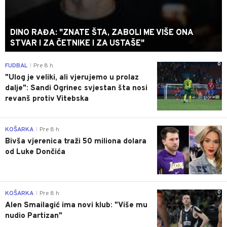
DINO RAĐA: "ZNATE ŠTA, ZABOLI ME VIŠE ONA
STVAR I ZA ČETNIKE I ZA USTAŠE"
0
FUDBAL
Pre 8 h
|
"Ulog je veliki, ali vjerujemo u prolaz
dalje": Sandi Ogrinec svjestan šta nosi
revanš protiv Vitebska
0
KOŠARKA
Pre 8 h
|
Bivša vjerenica traži 50 miliona dolara
od Luke Dončića
0
KOŠARKA
Pre 8 h
|
Alen Smailagić ima novi klub: "Više mu
nudio Partizan"