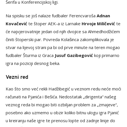
Šerifa u Konferencijskoj ligi.
Na spisku se još nalaze fudbaler Ferencvaroša
Adnan
Kovačević
te štoper AEK-a iz Larnake
Hrvoje Miličević
te
će najvjerovatnije jedan od njih dvojice sa Ahmedhodžićem
činiti štoperski par. Povreda Kolašinca zakomplikovala je
stvar na lijevoj strani pa bi od prve minute na teren mogao
fudbaler Šturma iz Graca
Jusuf Gazibegović
koji primarno
igra na poziciji desnog beka.
Vezni red
Kao što smo već rekli Hadžibegić u veznom redu neće moći
računati na Pjanića i Bešića. Nedostatak „dirigenta“ našeg
veznog reda bi mogao biti ozbiljan problem za „zmajeve“,
posebno ako uzmemo u obzir koliko bitnu ulogu igra Pjanić
u kreiranju naše igre te prenosu lopte od zadnje linije do