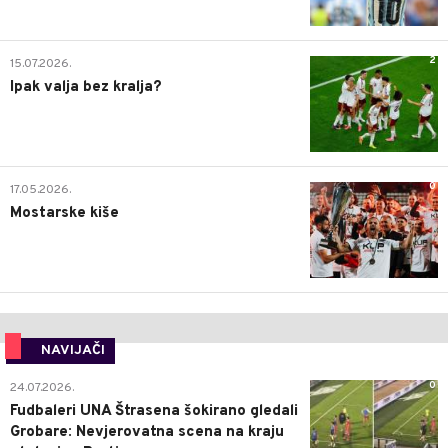
2
15.07.2026.
Ipak valja bez kralja?
0
17.05.2026.
Mostarske kiše
NAVIJAČI
0
24.07.2026.
Fudbaleri UNA Štrasena šokirano gledali
Grobare: Nevjerovatna scena na kraju