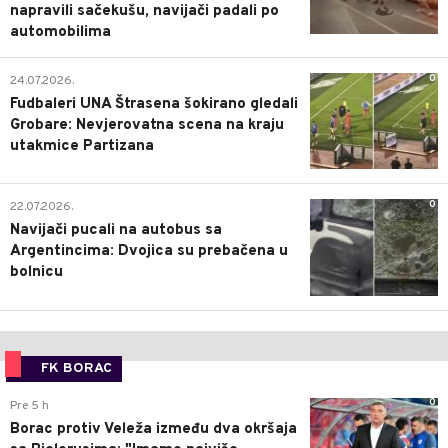
napravili sačekušu, navijači padali po
automobilima
0
24.07.2026.
Fudbaleri UNA Štrasena šokirano gledali
Grobare: Nevjerovatna scena na kraju
utakmice Partizana
0
22.07.2026.
Navijači pucali na autobus sa
Argentincima: Dvojica su prebačena u
bolnicu
FK BORAC
0
Pre 5 h
Borac protiv Veleža između dva okršaja