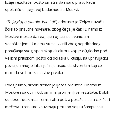
lošije rezultate, pošto smatra da nisu u pravu kada
spekulišu o njegovoj budućnosti u Moskvi.
"To je glupo pitanje, kao i ti!"
, odbrusio je Željko Buvač i
šokirao prisutne novinare, zbog čega je čak i Dinamo iz
Moskve morao da reaguje i oglasi se zvaničnim
saopštenjem. U njemu su se izvinili zbog neprikladnog
ponašanja svog sportskog direktora koji je očigledno pod
velikim pritiskom pošto od dolaska u Rusiju, na upravljačku
poziciju, mnogo luta i još nije uspio da stvori tim koji će
moći da se bori za naslov prvaka.
Podsjetimo, srpski trener je ljetos preuzeo Dinamo iz
Moskve i sa ovim klubom ima promjenljive rezultate. Dobili
su deset utakmica, remizirali u pet, a poraženi su u čak šest
mečeva. Trenutno zauzimaju petu poziciju u šampionatu.