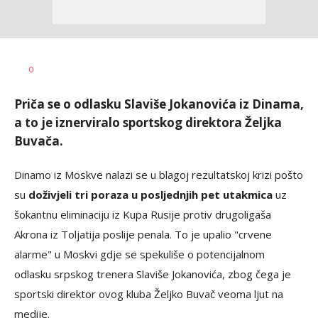
Dragan
AUTOR
0
Šutvić
Priča se o odlasku Slaviše Jokanovića iz Dinama,
a to je iznerviralo sportskog direktora Željka
Buvača.
Dinamo iz Moskve nalazi se u blagoj rezultatskoj krizi pošto
su
doživjeli tri poraza u posljednjih pet utakmica
uz
šokantnu eliminaciju iz Kupa Rusije protiv drugoligaša
Akrona iz Toljatija poslije penala. To je upalio "crvene
alarme" u Moskvi gdje se spekuliše o potencijalnom
odlasku srpskog trenera Slaviše Jokanovića, zbog čega je
sportski direktor ovog kluba Željko Buvač veoma ljut na
medije.