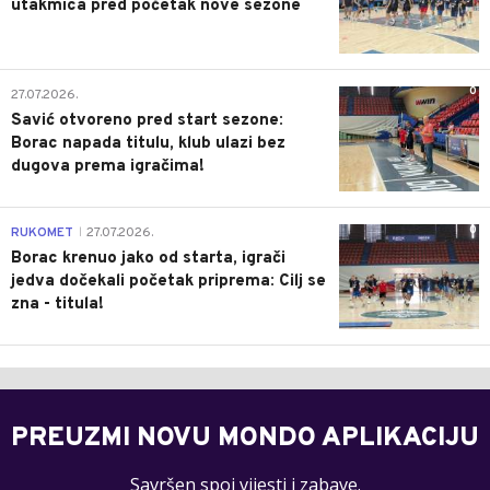
utakmica pred početak nove sezone
0
27.07.2026.
Savić otvoreno pred start sezone:
Borac napada titulu, klub ulazi bez
dugova prema igračima!
0
RUKOMET
27.07.2026.
|
Borac krenuo jako od starta, igrači
jedva dočekali početak priprema: Cilj se
zna - titula!
PREUZMI NOVU MONDO APLIKACIJU
Savršen spoj vijesti i zabave.