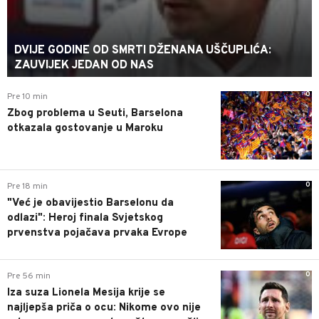
DVIJE GODINE OD SMRTI DŽENANA UŠČUPLIĆA:
ZAUVIJEK JEDAN OD NAS
0
Pre 10 min
Zbog problema u Seuti, Barselona
otkazala gostovanje u Maroku
0
Pre 18 min
"Već je obavijestio Barselonu da
odlazi": Heroj finala Svjetskog
prvenstva pojačava prvaka Evrope
0
Pre 56 min
Iza suza Lionela Mesija krije se
najljepša priča o ocu: Nikome ovo nije