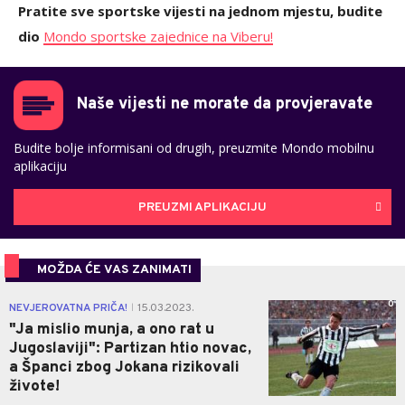
Pratite sve sportske vijesti na jednom mjestu, budite
dio
Mondo sportske zajednice na Viberu!
Naše vijesti ne morate da provjeravate
Budite bolje informisani od drugih, preuzmite Mondo mobilnu
aplikaciju
PREUZMI APLIKACIJU
MOŽDA ĆE VAS ZANIMATI
0
NEVJEROVATNA PRIČA!
15.03.2023.
|
"Ja mislio munja, a ono rat u
Jugoslaviji": Partizan htio novac,
a Španci zbog Jokana rizikovali
živote!