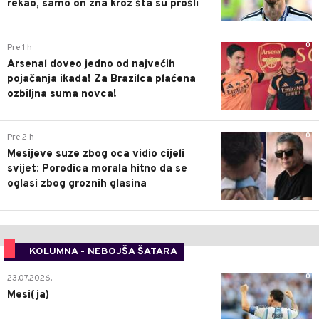
rekao, samo on zna kroz šta su prošli
0
Pre 1 h
Arsenal doveo jedno od najvećih
pojačanja ikada! Za Brazilca plaćena
ozbiljna suma novca!
0
Pre 2 h
Mesijeve suze zbog oca vidio cijeli
svijet: Porodica morala hitno da se
oglasi zbog groznih glasina
KOLUMNA - NEBOJŠA ŠATARA
0
23.07.2026.
Mesi(ja)