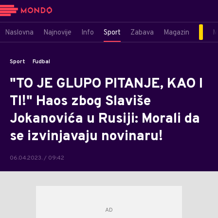
Naslovna
Najnovije
Info
Sport
Zabava
Magazin
M
Sport
Fudbal
"TO JE GLUPO PITANJE, KAO I
TI!" Haos zbog Slaviše
Jokanovića u Rusiji: Morali da
se izvinjavaju novinaru!
06.04.2023. / 09:42