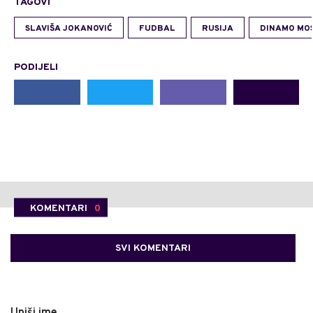
TAGOVI
SLAVIŠA JOKANOVIĆ
FUDBAL
RUSIJA
DINAMO MO
PODIJELI
KOMENTARI
0
SVI KOMENTARI
Upiši ime