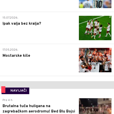
2
15.07.2026.
Ipak valja bez kralja?
0
17.05.2026.
Mostarske kiše
NAVIJAČI
0
Pre 4 h
Brutalna tuča huligana na
zagrebačkom aerodromu! Bed Blu Bojsi