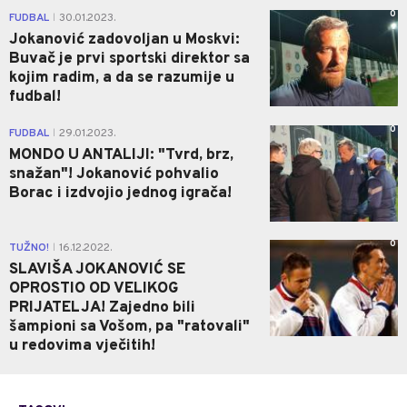
0
FUDBAL
30.01.2023.
|
Jokanović zadovoljan u Moskvi:
Buvač je prvi sportski direktor sa
kojim radim, a da se razumije u
fudbal!
0
FUDBAL
29.01.2023.
|
MONDO U ANTALIJI: "Tvrd, brz,
snažan"! Jokanović pohvalio
Borac i izdvojio jednog igrača!
0
TUŽNO!
16.12.2022.
|
SLAVIŠA JOKANOVIĆ SE
OPROSTIO OD VELIKOG
PRIJATELJA! Zajedno bili
šampioni sa Vošom, pa "ratovali"
u redovima vječitih!