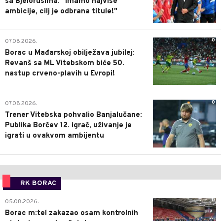
sa Bjelorusima: "Imamo najviše
ambicije, cilj je odbrana titule!"
0
07.08.2026.
Borac u Mađarskoj obilježava jubilej:
Revanš sa ML Vitebskom biće 50.
nastup crveno-plavih u Evropi!
0
07.08.2026.
Trener Vitebska pohvalio Banjalučane:
Publika Borčev 12. igrač, uživanje je
igrati u ovakvom ambijentu
RK BORAC
0
05.08.2026.
Borac m:tel zakazao osam kontrolnih