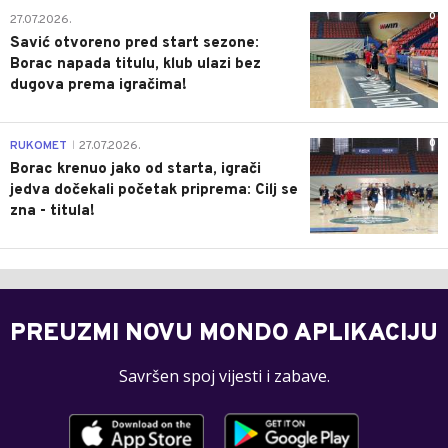
0
27.07.2026.
Savić otvoreno pred start sezone:
Borac napada titulu, klub ulazi bez
dugova prema igračima!
0
RUKOMET
27.07.2026.
|
Borac krenuo jako od starta, igrači
jedva dočekali početak priprema: Cilj se
zna - titula!
PREUZMI NOVU MONDO APLIKACIJU
Savršen spoj vijesti i zabave.