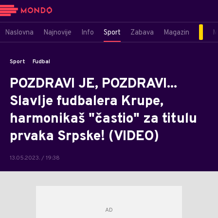
Naslovna
Najnovije
Info
Sport
Zabava
Magazin
M
Sport
Fudbal
POZDRAVI JE, POZDRAVI...
Slavlje fudbalera Krupe,
harmonikaš "častio" za titulu
prvaka Srpske! (VIDEO)
13.05.2023. / 19:38