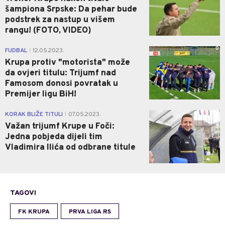
šampiona Srpske: Da pehar bude
podstrek za nastup u višem
rangu! (FOTO, VIDEO)
0
FUDBAL
12.05.2023.
|
Krupa protiv "motorista" može
da ovjeri titulu: Trijumf nad
Famosom donosi povratak u
Premijer ligu BiH!
0
KORAK BLIŽE TITULI
07.05.2023.
|
Važan trijumf Krupe u Foči:
Jedna pobjeda dijeli tim
Vladimira Ilića od odbrane titule
TAGOVI
FK KRUPA
PRVA LIGA RS