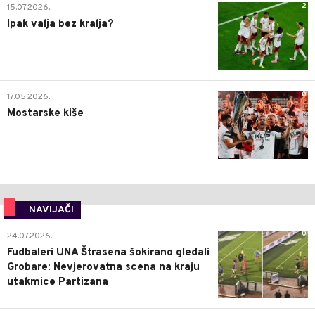
2
15.07.2026.
Ipak valja bez kralja?
0
17.05.2026.
Mostarske kiše
NAVIJAČI
0
24.07.2026.
Fudbaleri UNA Štrasena šokirano gledali
Grobare: Nevjerovatna scena na kraju
utakmice Partizana