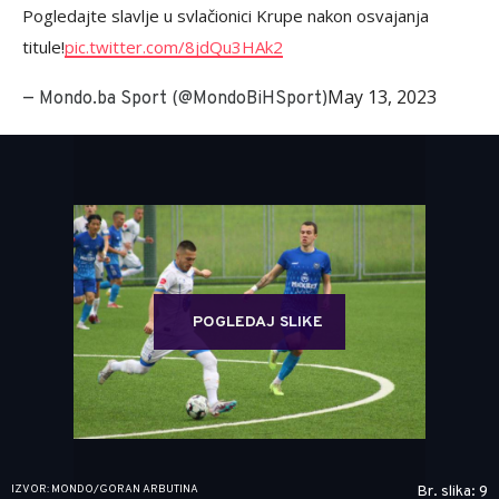
Pogledajte slavlje u svlačionici Krupe nakon osvajanja
titule!
pic.twitter.com/8jdQu3HAk2
May 13, 2023
— Mondo.ba Sport (@MondoBiHSport)
POGLEDAJ SLIKE
IZVOR: MONDO/GORAN ARBUTINA
Br. slika: 9