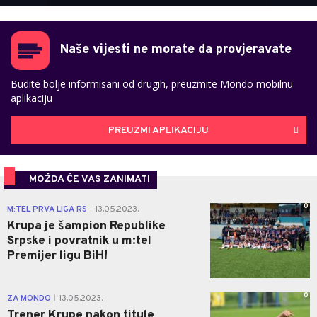
Naše vijesti ne morate da provjeravate
Budite bolje informisani od drugih, preuzmite Mondo mobilnu
aplikaciju
PREUZMI APLIKACIJU
MOŽDA ĆE VAS ZANIMATI
0
M:TEL PRVA LIGA RS
13.05.2023.
|
Krupa je šampion Republike
Srpske i povratnik u m:tel
Premijer ligu BiH!
0
ZA MONDO
13.05.2023.
|
Trener Krupe nakon titule