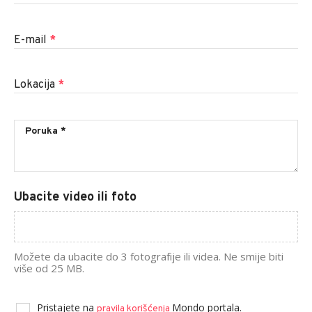
E-mail
*
Lokacija
*
Ubacite video ili foto
Možete da ubacite do 3 fotografije ili videa. Ne smije biti
više od 25 MB.
Pristajete na
Mondo portala.
pravila korišćenja