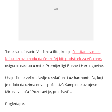
Time su izabranici Vladimira Ilića, koji je
čestitao svima u
klubu i izrazio nadu da će trofej biti podstrek za viši rang,
osigurali nastup u m:tel Premijer ligi Bosne i Hercegovine.
Uslijedilo je veliko slavlje u svlačionici uz harmonikaša, koji
je odbio da uzima novac počastivši šampione uz pjesmu
Miroslava Ilića "Pozdravi je, pozdravi"...
Pogledajte...