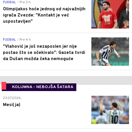
0
FUDBAL
Pre 3 h
|
Olimpijakos hoće jednog od najvažnijih
igrača Zvezde: "Kontakt je već
uspostavljen"
0
FUDBAL
Pre 4 h
|
"Vlahović je još nezaposlen jer nije
postao što se očekivalo": Gazeta tvrdi
da Dušan možda čeka nemoguće
KOLUMNA - NEBOJŠA ŠATARA
0
23.07.2026.
Mesi(ja)