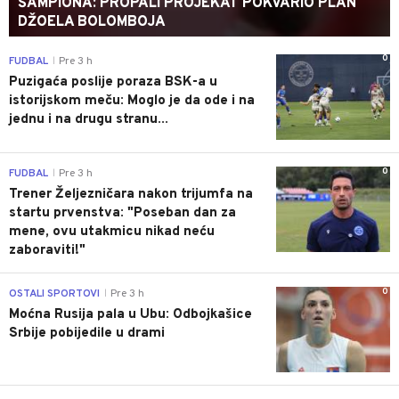
ŠAMPIONA: PROPALI PROJEKAT POKVARIO PLAN
DŽOELA BOLOMBOJA
0
FUDBAL
Pre 3 h
|
Puzigaća poslije poraza BSK-a u
istorijskom meču: Moglo je da ode i na
jednu i na drugu stranu...
0
FUDBAL
Pre 3 h
|
Trener Željezničara nakon trijumfa na
startu prvenstva: "Poseban dan za
mene, ovu utakmicu nikad neću
zaboraviti!"
0
OSTALI SPORTOVI
Pre 3 h
|
Moćna Rusija pala u Ubu: Odbojkašice
Srbije pobijedile u drami