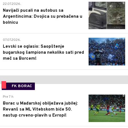
0
22.07.2026.
Navijači pucali na autobus sa
Argentincima: Dvojica su prebačena u
bolnicu
1
07.07.2026.
Levski se oglasio: Saopštenje
bugarskog šampiona nekoliko sati pred
meč sa Borcem!
FK BORAC
0
Pre 7 h
Borac u Mađarskoj obilježava jubilej:
Revanš sa ML Vitebskom biće 50.
nastup crveno-plavih u Evropi!