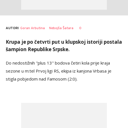
AUTORI
Goran Arbutina
Nebojša Šatara
0
Krupa je po četvrti put u klupskoj istoriji postala
šampion Republike Srpske.
Do nedostižnih "plus 13" bodova četiri kola prije kraja
sezone u m:tel Prvoj ligi RS, ekipa iz kanjona Vrbasa je
stigla pobjedom nad Famosom (2:0).