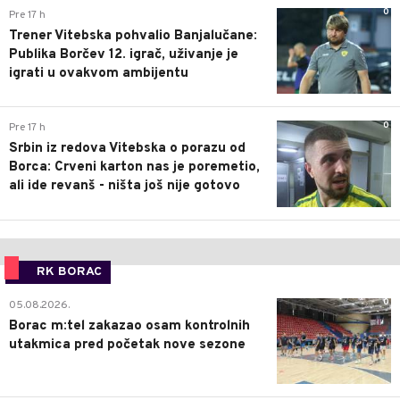
0
Pre 17 h
Trener Vitebska pohvalio Banjalučane:
Publika Borčev 12. igrač, uživanje je
igrati u ovakvom ambijentu
0
Pre 17 h
Srbin iz redova Vitebska o porazu od
Borca: Crveni karton nas je poremetio,
ali ide revanš - ništa još nije gotovo
RK BORAC
0
05.08.2026.
Borac m:tel zakazao osam kontrolnih
utakmica pred početak nove sezone