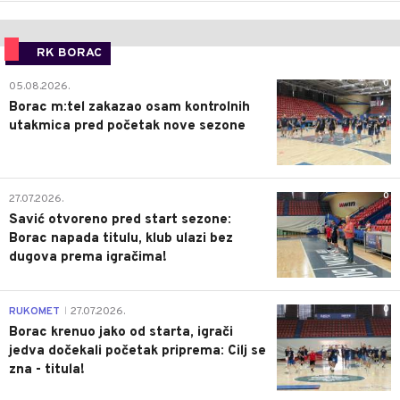
RK BORAC
0
05.08.2026.
Borac m:tel zakazao osam kontrolnih
utakmica pred početak nove sezone
0
27.07.2026.
Savić otvoreno pred start sezone:
Borac napada titulu, klub ulazi bez
dugova prema igračima!
0
RUKOMET
27.07.2026.
|
Borac krenuo jako od starta, igrači
jedva dočekali početak priprema: Cilj se
zna - titula!