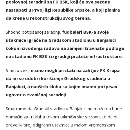
poslovnoj saradnji sa FK BSK, koji će ove sezone
nastupati u Prvoj ligi Republike Srpske, a koji planira
da krene u rekonstrukciju svog terena.
Shodno potpisanoj saradnji,
fudbaleri BSK-a svoje
utakmice igraće na Gradskom stadionu u Banjaluci
tokom izvođenja radova na zamjeni travnate podloge
na stadionu FK BSK i izgradnji prateće infrastrukture.
S tim u vezi,
nismo mogli pristati na zahtjev FK Krupa
da im se odobri korišćenje Gradskog stadiona u
Banjaluci, a nauštrb kluba sa kojim imamo potpisan
ugovor o zvaničnoj saradnji.
Smatramo da Gradski stadion u Banjaluci ne može da bude
domaćin za tri kluba tokom takmičarske sezone, te da bi
preveliki broj odigranih utakmica u malom vremenskom