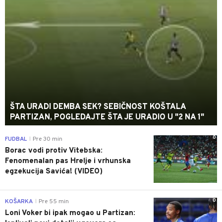
ŠTA URADI DEMBA SEK? SEBIČNOST KOŠTALA
PARTIZAN, POGLEDAJTE ŠTA JE URADIO U "2 NA 1"
0
FUDBAL
Pre 30 min
|
Borac vodi protiv Vitebska:
Fenomenalan pas Hrelje i vrhunska
egzekucija Savića! (VIDEO)
0
KOŠARKA
Pre 55 min
|
Loni Voker bi ipak mogao u Partizan: