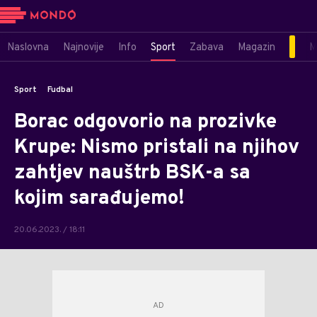
Naslovna
Najnovije
Info
Sport
Zabava
Magazin
M
Sport
Fudbal
Borac odgovorio na prozivke
Krupe: Nismo pristali na njihov
zahtjev nauštrb BSK-a sa
kojim sarađujemo!
20.06.2023. / 18:11