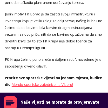
periodu naškodio planiranom održavanju terena.
Jedini motiv FK Borac je da zaštiti svoju infrastrukturu i
investiciju koja je veliki zalog za dalji razvoj našeg kluba i ne
želimo da se bavimo bila kakvim drugim insinuacijama
vezanim za ovu priču, niti da se bavimo optužbama da smo
direktni krivci za to što FK Krupa nije dobio licencu za
nastup u Premijer ligi BiH.
FK Krupa želimo puno sreće u daljem radu", navedeno je u
saopštenju crveno-plavih.
Pratite sve sportske vijesti na jednom mjestu, budite
dio
Mondo sportske zajednice na Viberu!
Naše vijesti ne morate da provjeravate