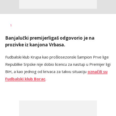
Dragan
AUTOR
1
Šutvić
Banjalučki premijerligaš odgovorio je na
prozivke iz kanjona Vrbasa.
Fudbalski klub Krupa kao prošlosezonski šampion Prve lige
Republike Srpske nije dobio licencu za nastup u Premijer ligi
BiH, a kao jednog od krivaca za takvu situaciju
označili su
Fudbalski klub Borac
.