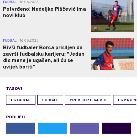
0
FUDBAL
16.06.2023.
|
Potvrđeno! Nedeljko Piščević ima
novi klub
0
FUDBAL
16.06.2023.
|
Bivši fudbaler Borca prisiljen da
završi fudbalsku karijeru: "Jedan
dio mene je ugašen, ali ću se
uvijek boriti"
TAGOVI
FK BORAC
FUDBAL
PREMIJER LIGA BIH
FK KRUP
PODIJELI