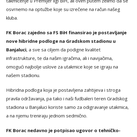
takmičenje u Premijer ligi BiH, ali ovim putem želimo da se
osvrnemo na optužbe koje su izrečene na račun našeg
kluba.
FK Borac zajedno sa FS BiH finansirao je postavljanje
nove hibridne podloge na Gradskom stadionu u
Banjaluci
, a sve sa ciljem da podigne kvalitet
infrastrukture, te da našim igračima, ali i navijačima,
omogući najbolje uslove za utakmice koje se igraju na
našem stadionu.
Hibridna podloga koja je postavljena zahtijeva i stroga
pravila održavanja, pa tako i naši fudbaleri teren Gradskog
stadiona u Banjaluci koriste samo za odigravanje utakmica,
a na njemu treniraju jednom sedmično.
FK Borac nedavno je potpisao ugovor o tehničko-