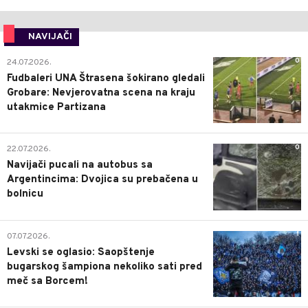
NAVIJAČI
0
24.07.2026.
Fudbaleri UNA Štrasena šokirano gledali
Grobare: Nevjerovatna scena na kraju
utakmice Partizana
0
22.07.2026.
Navijači pucali na autobus sa
Argentincima: Dvojica su prebačena u
bolnicu
1
07.07.2026.
Levski se oglasio: Saopštenje
bugarskog šampiona nekoliko sati pred
meč sa Borcem!