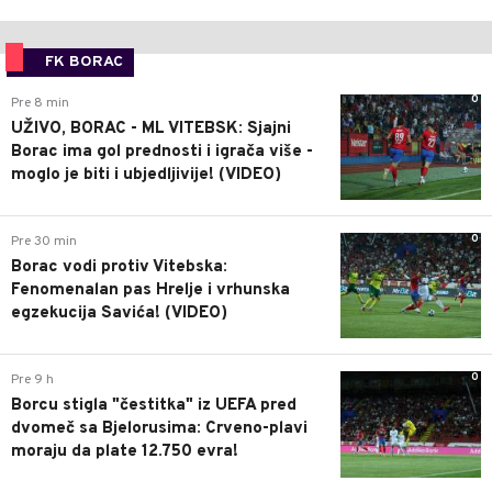
FK BORAC
0
Pre 8 min
UŽIVO, BORAC - ML VITEBSK: Sjajni
Borac ima gol prednosti i igrača više -
moglo je biti i ubjedljivije! (VIDEO)
0
Pre 30 min
Borac vodi protiv Vitebska:
Fenomenalan pas Hrelje i vrhunska
egzekucija Savića! (VIDEO)
0
Pre 9 h
Borcu stigla "čestitka" iz UEFA pred
dvomeč sa Bjelorusima: Crveno-plavi
moraju da plate 12.750 evra!