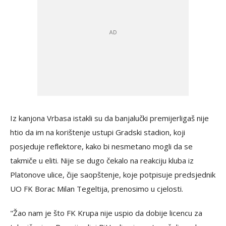
Iz kanjona Vrbasa istakli su da banjalučki premijerligaš nije
htio da im na korištenje ustupi Gradski stadion, koji
posjeduje reflektore, kako bi nesmetano mogli da se
takmiče u eliti. Nije se dugo čekalo na reakciju kluba iz
Platonove ulice, čije saopštenje, koje potpisuje predsjednik
UO FK Borac Milan Tegeltija, prenosimo u cjelosti.
"Žao nam je što FK Krupa nije uspio da dobije licencu za