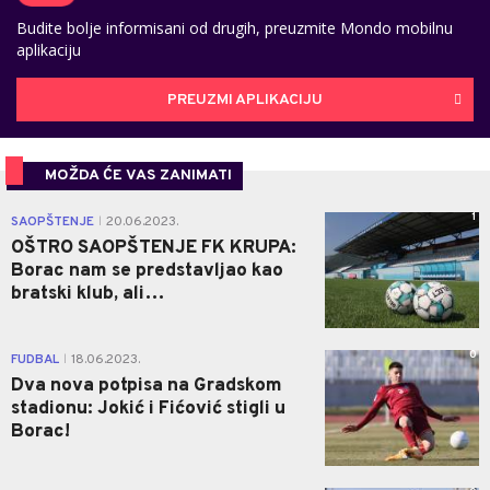
Budite bolje informisani od drugih, preuzmite Mondo mobilnu
aplikaciju
PREUZMI APLIKACIJU
MOŽDA ĆE VAS ZANIMATI
1
SAOPŠTENJE
20.06.2023.
|
OŠTRO SAOPŠTENJE FK KRUPA:
Borac nam se predstavljao kao
bratski klub, ali…
0
FUDBAL
18.06.2023.
|
Dva nova potpisa na Gradskom
stadionu: Jokić i Fićović stigli u
Borac!