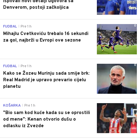
Isplivali novi detalji ugovora sa
Denverom, postoji začkoljica
0
FUDBAL
Pre 1 h
|
Mihajlu Cvetkoviću trebalo 16 sekundi
za gol, najbrži u Evropi ove sezone
0
FUDBAL
Pre 1 h
|
Kako se Žozeu Murinju sada smije brk:
Real Madrid je upravo prevario cijelu
planetu
0
KOŠARKA
Pre 1 h
|
"Bio sam kod kuće kada su se oprostili
od mene": Kenan otvorio dušu o
odlasku iz Zvezde