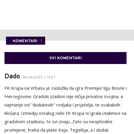
KOMENTARI
1
SVI KOMENTARI
Dado
26.06.2023. / 15:27
FK Krupa na Vrbasu je zaslužila da igra Premijer ligu Bosne i
Hercegovine. Gradski stadion nije ničija privatna svojina, a
najmanje od "dudukovih" rodjaka i prijatelja, te svakakvih
klošara. Izmedju ostalog nebi FK Krupa ni igrala utakmice na
gradskom stadionu, to svi znaju...Zato su neophodne
promijene, treba da plate Kaja, Tegeltija, a i duduk.