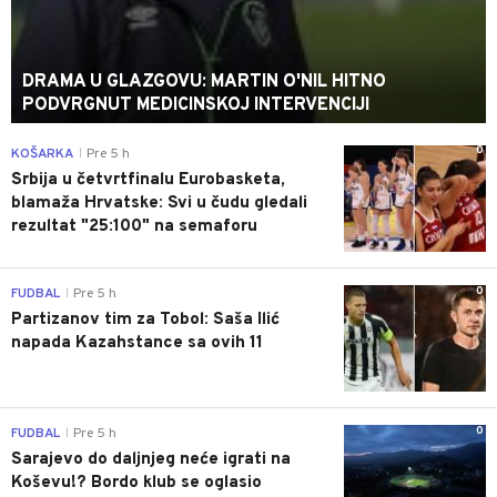
DRAMA U GLAZGOVU: MARTIN O'NIL HITNO
PODVRGNUT MEDICINSKOJ INTERVENCIJI
0
KOŠARKA
Pre 5 h
|
Srbija u četvrtfinalu Eurobasketa,
blamaža Hrvatske: Svi u čudu gledali
rezultat "25:100" na semaforu
0
FUDBAL
Pre 5 h
|
Partizanov tim za Tobol: Saša Ilić
napada Kazahstance sa ovih 11
0
FUDBAL
Pre 5 h
|
Sarajevo do daljnjeg neće igrati na
Koševu!? Bordo klub se oglasio