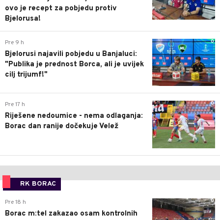
ovo je recept za pobjedu protiv
Bjelorusa!
0
Pre 9 h
Bjelorusi najavili pobjedu u Banjaluci:
"Publika je prednost Borca, ali je uvijek
cilj trijumf!"
0
Pre 17 h
Riješene nedoumice - nema odlaganja:
Borac dan ranije dočekuje Velež
RK BORAC
0
Pre 18 h
Borac m:tel zakazao osam kontrolnih