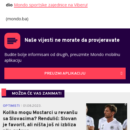
dio
Mondo sportske zajednice na Viberu!
(mondo.ba)
Naše vijesti ne morate da provjeravate
Budite bolje informisani od drugih, preuzmite Mondo mobilnu
aplikaciju
PREUZMI APLIKACIJU
MOŽDA ĆE VAS ZANIMATI
0
OPTIMISTI
01.08.2023.
|
Koliko mogu Mostarci u revanšu
sa Slovacima? Rendulić: Slovan
je favorit, ali ništa još ni izbliza