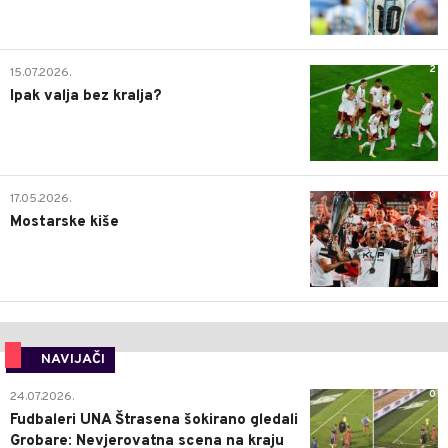
2
15.07.2026.
Ipak valja bez kralja?
0
17.05.2026.
Mostarske kiše
NAVIJAČI
0
24.07.2026.
Fudbaleri UNA Štrasena šokirano gledali
Grobare: Nevjerovatna scena na kraju