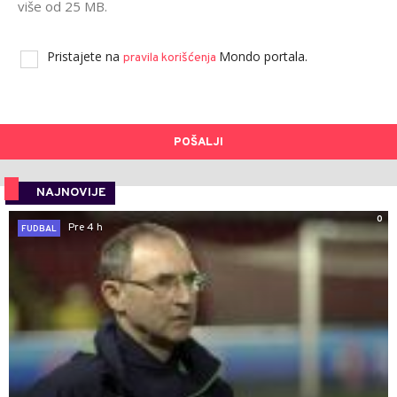
više od 25 MB.
Pristajete na
Mondo portala.
pravila korišćenja
POŠALJI
NAJNOVIJE
0
Pre 4 h
FUDBAL