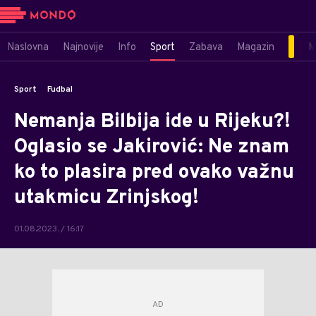
Naslovna
Najnovije
Info
Sport
Zabava
Magazin
M
Sport
Fudbal
Nemanja Bilbija ide u Rijeku?!
Oglasio se Jakirović: Ne znam
ko to plasira pred ovako važnu
utakmicu Zrinjskog!
01.08.2023. / 16:17