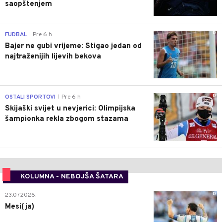
saopštenjem
0
FUDBAL
Pre 6 h
|
Bajer ne gubi vrijeme: Stigao jedan od
najtraženijih lijevih bekova
0
OSTALI SPORTOVI
Pre 6 h
|
Skijaški svijet u nevjerici: Olimpijska
šampionka rekla zbogom stazama
KOLUMNA - NEBOJŠA ŠATARA
0
23.07.2026.
Mesi(ja)