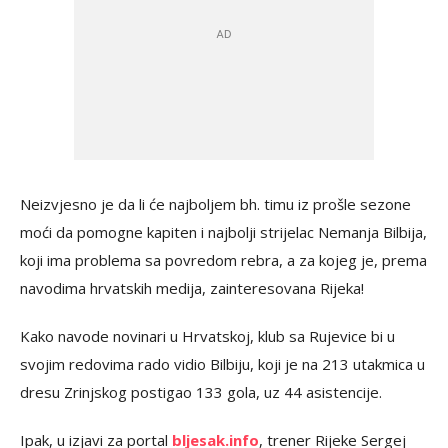
Neizvjesno je da li će najboljem bh. timu iz prošle sezone
moći da pomogne kapiten i najbolji strijelac Nemanja Bilbija,
koji ima problema sa povredom rebra, a za kojeg je, prema
navodima hrvatskih medija, zainteresovana Rijeka!
Kako navode novinari u Hrvatskoj, klub sa Rujevice bi u
svojim redovima rado vidio Bilbiju, koji je na 213 utakmica u
dresu Zrinjskog postigao 133 gola, uz 44 asistencije.
Ipak, u izjavi za portal
bljesak.info
, trener Rijeke Sergej