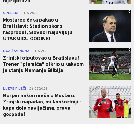
nije gotovo
0
OPREZNI
31.07.2023.
|
Mostarce čeka pakao u
Bratislavi: Stadion skoro
rasprodat, Slovaci najavljuju
UTAKMICU GODINE!
0
LIGA ŠAMPIONA
31.07.2023.
|
Zrinjski otputovao u Bratislavu!
Trener "plemića" otkrio u kakvom
je stanju Nemanja Bilbija
0
LIJEPE RIJEČI
26.07.2023.
|
Borjan nakon meča u Mostaru:
Zrinjski napadao, mi konkretniji -
kapa dole navijačima, prava
gospoda!