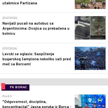
utakmice Partizana
0
22.07.2026.
Navijači pucali na autobus sa
Argentincima: Dvojica su prebačena u
bolnicu
1
07.07.2026.
Levski se oglasio: Saopštenje
bugarskog šampiona nekoliko sati pred
meč sa Borcem!
FK BORAC
0
Pre 8 h
"Odgovornost, disciplina,
koncentracija!" Jasna poruka iz Borca -