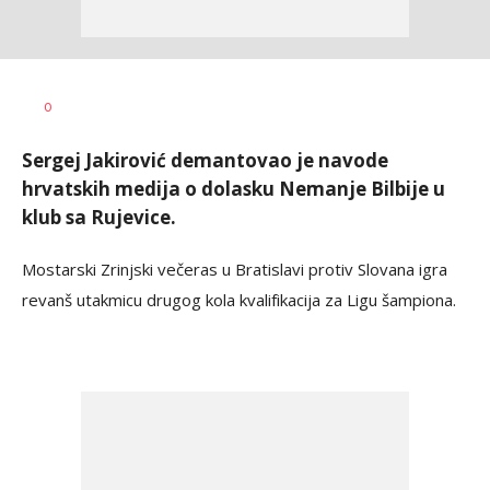
Dragan
AUTOR
0
Šutvić
Sergej Jakirović demantovao je navode
hrvatskih medija o dolasku Nemanje Bilbije u
klub sa Rujevice.
Mostarski Zrinjski večeras u Bratislavi protiv Slovana igra
revanš utakmicu drugog kola kvalifikacija za Ligu šampiona.