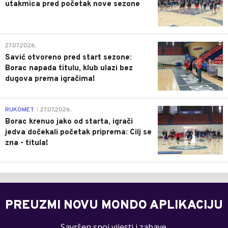
utakmica pred početak nove sezone
0
27.07.2026.
Savić otvoreno pred start sezone:
Borac napada titulu, klub ulazi bez
dugova prema igračima!
0
RUKOMET
27.07.2026.
|
Borac krenuo jako od starta, igrači
jedva dočekali početak priprema: Cilj se
zna - titula!
PREUZMI NOVU MONDO APLIKACIJU
Savršen spoj vijesti i zabave.