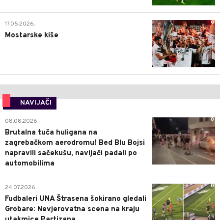
0
17.05.2026.
Mostarske kiše
NAVIJAČI
0
08.08.2026.
Brutalna tuča huligana na
zagrebačkom aerodromu! Bed Blu Bojsi
napravili sačekušu, navijači padali po
automobilima
0
24.07.2026.
Fudbaleri UNA Štrasena šokirano gledali
Grobare: Nevjerovatna scena na kraju
utakmice Partizana