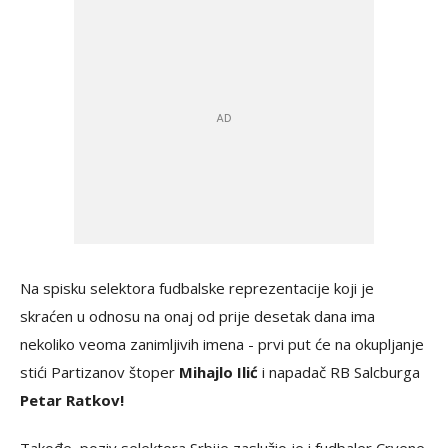
Na spisku selektora fudbalske reprezentacije koji je
skraćen u odnosu na onaj od prije desetak dana ima
nekoliko veoma zanimljivih imena - prvi put će na okupljanje
stići Partizanov štoper
Mihajlo Ilić
i napadač RB Salcburga
Petar Ratkov!