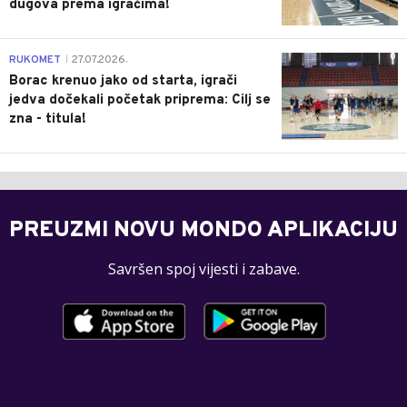
dugova prema igračima!
0
RUKOMET
27.07.2026.
|
Borac krenuo jako od starta, igrači
jedva dočekali početak priprema: Cilj se
zna - titula!
PREUZMI NOVU MONDO APLIKACIJU
Savršen spoj vijesti i zabave.