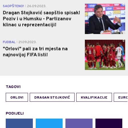
0
SAOPŠTENO!
26.09.2023.
|
Dragan Stojković saopštio spisak!
Poziv i u Humsku - Partizanov
klinac u reprezentaciji!
0
FUDBAL
21.09.2023.
|
"Orlovi" pali za tri mjesta na
najnovijoj FIFA listi!
TAGOVI
ORLOVI
DRAGAN STOJKOVIĆ
KVALIFIKACIJE
EURO
PODIJELI