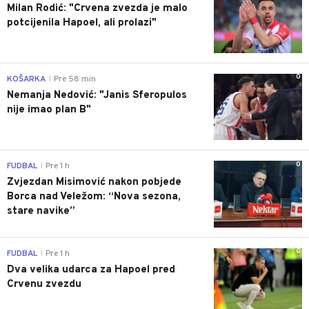
Milan Rodić: "Crvena zvezda je malo
potcijenila Hapoel, ali prolazi"
0
KOŠARKA
Pre 58 min
|
Nemanja Nedović: "Janis Sferopulos
nije imao plan B"
0
FUDBAL
Pre 1 h
|
Zvjezdan Misimović nakon pobjede
Borca nad Veležom: “Nova sezona,
stare navike”
0
FUDBAL
Pre 1 h
|
Dva velika udarca za Hapoel pred
Crvenu zvezdu