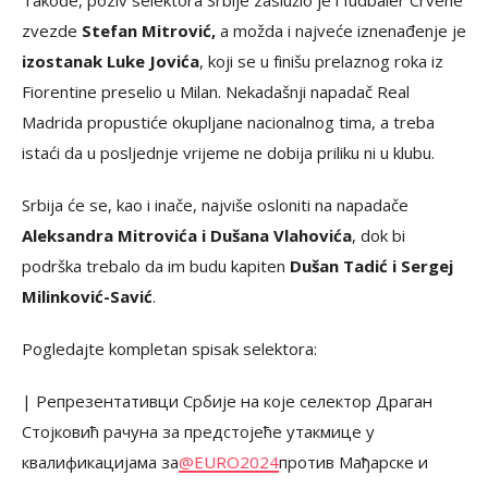
Takođe, poziv selektora Srbije zaslužio je i fudbaler Crvene
zvezde
Stefan Mitrović,
a možda i najveće iznenađenje je
izostanak Luke Jovića
, koji se u finišu prelaznog roka iz
Fiorentine preselio u Milan. Nekadašnji napadač Real
Madrida propustiće okupljane nacionalnog tima, a treba
istaći da u posljednje vrijeme ne dobija priliku ni u klubu.
Srbija će se, kao i inače, najviše osloniti na napadače
Aleksandra Mitrovića i Dušana Vlahovića
, dok bi
podrška trebalo da im budu kapiten
Dušan Tadić i Sergej
Milinković-Savić
.
Pogledajte kompletan spisak selektora:
| Репрезентативци Србије на које селектор Драган
Стојковић рачуна за предстојеће утакмице у
квалификацијама за
@EURO2024
против Мађарске и