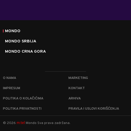
MONDO
MONDO SRBIJA
MONDO CRNA GORA
O NAMA
MARKETING
IMPRESUM
KONTAKT
POLITIKA O KOLAČIĆIMA
ARHIVA
POLITIKA PRIVATNOSTI
PRAVILA I USLOVI KORIŠĆENJA
m:tel
©
2026
Mondo
Sva prava zadržana.