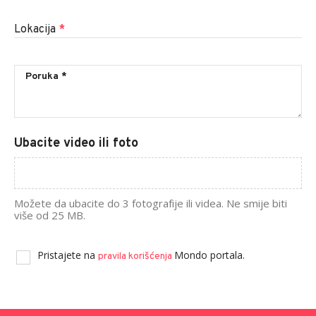
Lokacija
*
Ubacite video ili foto
Možete da ubacite do 3 fotografije ili videa. Ne smije biti
više od 25 MB.
Pristajete na
Mondo portala.
pravila korišćenja