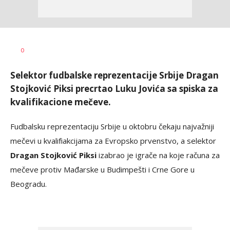
Bojan
AUTOR
0
Jakovljević
Selektor fudbalske reprezentacije Srbije Dragan
Stojković Piksi precrtao Luku Jovića sa spiska za
kvalifikacione mečeve.
Fudbalsku reprezentaciju Srbije u oktobru čekaju najvažniji
mečevi u kvalifiakcijama za Evropsko prvenstvo, a selektor
Dragan Stojković Piksi
izabrao je igrače na koje računa za
mečeve protiv Mađarske u Budimpešti i Crne Gore u
Beogradu.