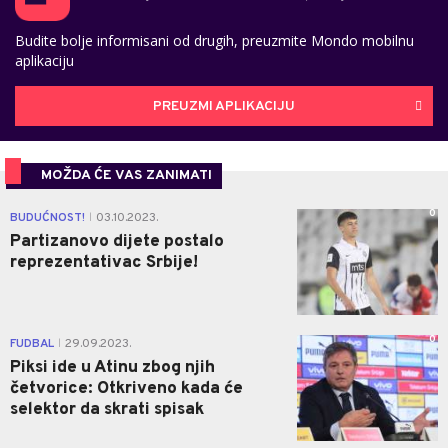
Budite bolje informisani od drugih, preuzmite Mondo mobilnu
aplikaciju
PREUZMI APLIKACIJU
MOŽDA ĆE VAS ZANIMATI
0
BUDUĆNOST!
03.10.2023.
|
Partizanovo dijete postalo
reprezentativac Srbije!
0
FUDBAL
29.09.2023.
|
Piksi ide u Atinu zbog njih
četvorice: Otkriveno kada će
selektor da skrati spisak