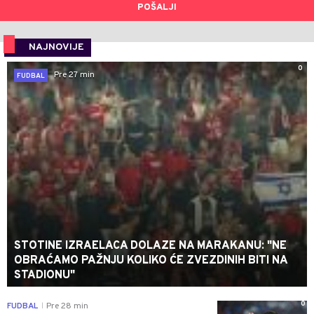
POŠALJI
NAJNOVIJE
0
Pre 27 min
FUDBAL
STOTINE IZRAELACA DOLAZE NA MARAKANU: "NE
OBRAĆAMO PAŽNJU KOLIKO ĆE ZVEZDINIH BITI NA
STADIONU"
0
FUDBAL
Pre 28 min
|