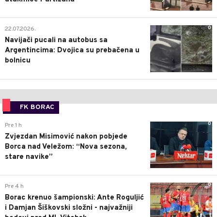
0
22.07.2026.
Navijači pucali na autobus sa
Argentincima: Dvojica su prebačena u
bolnicu
FK BORAC
0
Pre 1 h
Zvjezdan Misimović nakon pobjede
Borca nad Veležom: “Nova sezona,
stare navike”
0
Pre 4 h
Borac krenuo šampionski: Ante Roguljić
i Damjan Šiškovski složni - najvažniji