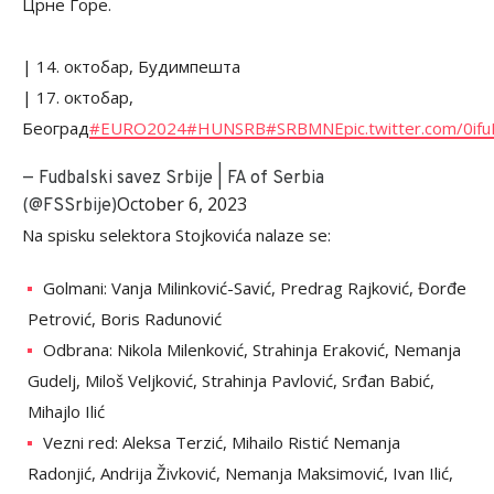
Црне Горе.
| 14. октобар, Будимпешта
| 17. октобар,
Београд
#EURO2024
#HUNSRB
#SRBMNE
pic.twitter.com/0if
— Fudbalski savez Srbije | FA of Serbia
October 6, 2023
(@FSSrbije)
Na spisku selektora Stojkovića nalaze se:
Golmani: Vanja Milinković-Savić, Predrag Rajković, Đorđe
Petrović, Boris Radunović
Odbrana: Nikola Milenković, Strahinja Eraković, Nemanja
Gudelj, Miloš Veljković, Strahinja Pavlović, Srđan Babić,
Mihajlo Ilić
Vezni red: Aleksa Terzić, Mihailo Ristić Nemanja
Radonjić, Andrija Živković, Nemanja Maksimović, Ivan Ilić,