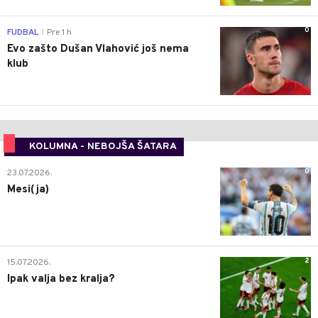
0
FUDBAL
Pre 1 h
|
Evo zašto Dušan Vlahović još nema
klub
KOLUMNA - NEBOJŠA ŠATARA
0
23.07.2026.
Mesi(ja)
2
15.07.2026.
Ipak valja bez kralja?