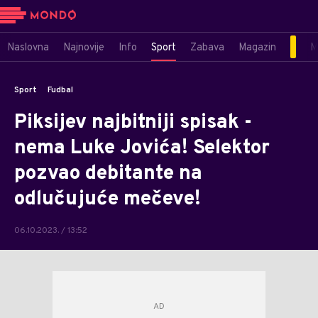
Naslovna
Najnovije
Info
Sport
Zabava
Magazin
M
Sport
Fudbal
Piksijev najbitniji spisak -
nema Luke Jovića! Selektor
pozvao debitante na
odlučujuće mečeve!
06.10.2023. / 13:52