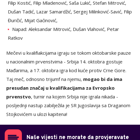
Filip Kostić, Filip Mladenović, Saša Lukić, Stefan Mitrović,
Dušan Tadić, Lazar Samardžić, Sergej Milinković-Savić, Filip
Đuričić, Mijat Gaćinović,
Napad: Aleksandar Mitrović, Dušan Vlahović, Petar
Ratkov
Mečevi u kvalifiakcijama igraju se tokom oktobarske pauze
u nacionalnim prvenstvima - Srbija 14. oktobra gostuje
Mađarima, a 17. oktobra igra kod kuće protiv Crne Gore.
Taj meč, odnosno trijumf na njemu,
mogao bi da ima
presudan značaj u kvalifikacijama za Evropsko
prvenstvo
, turnir na kojem Srbija nije igrala nikada -
posljednji nastup zabilježila je SR Jugoslavija sa Draganom
Stojkovićem u ulozi kapitena!
Naše vijesti ne morate da provjeravate