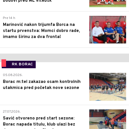
bodovi pred ML Vitebsk
1
Pre 14 h
Marinović nakon trijumfa Borca na
startu prvenstva: Momci dobro rade,
imamo širinu za dva fronta!
RK BORAC
0
05.08.2026.
Borac m:tel zakazao osam kontrolnih
utakmica pred početak nove sezone
0
27.07.2026.
Savić otvoreno pred start sezone:
Borac napada titulu, klub ulazi bez