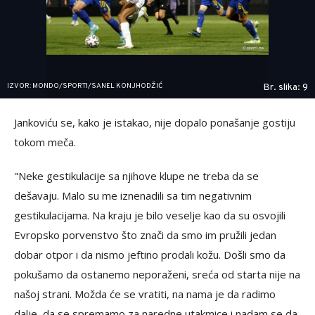
IZVOR: MONDO/SPORT1/SANEL KONJHODŽIĆ
Br. slika: 9
Jankoviću se, kako je istakao, nije dopalo ponašanje gostiju
tokom meča.
"Neke gestikulacije sa njihove klupe ne treba da se
dešavaju. Malo su me iznenadili sa tim negativnim
gestikulacijama. Na kraju je bilo veselje kao da su osvojili
Evropsko porvenstvo što znači da smo im pružili jedan
dobar otpor i da nismo jeftino prodali kožu. Došli smo da
pokušamo da ostanemo neporaženi, sreća od starta nije na
našoj strani. Možda će se vratiti, na nama je da radimo
dalje, da se spremamo za naredne utakmice i nadam se da