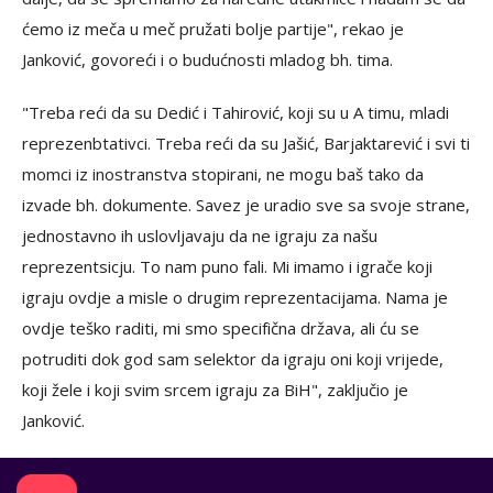
ćemo iz meča u meč pružati bolje partije", rekao je
Janković, govoreći i o budućnosti mladog bh. tima.
"Treba reći da su Dedić i Tahirović, koji su u A timu, mladi
reprezenbtativci. Treba reći da su Jašić, Barjaktarević i svi ti
momci iz inostranstva stopirani, ne mogu baš tako da
izvade bh. dokumente. Savez je uradio sve sa svoje strane,
jednostavno ih uslovljavaju da ne igraju za našu
reprezentsicju. To nam puno fali. Mi imamo i igrače koji
igraju ovdje a misle o drugim reprezentacijama. Nama je
ovdje teško raditi, mi smo specifična država, ali ću se
potruditi dok god sam selektor da igraju oni koji vrijede,
koji žele i koji svim srcem igraju za BiH", zaključio je
Janković.