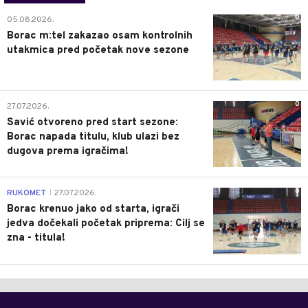
0
05.08.2026.
Borac m:tel zakazao osam kontrolnih
utakmica pred početak nove sezone
0
27.07.2026.
Savić otvoreno pred start sezone:
Borac napada titulu, klub ulazi bez
dugova prema igračima!
0
RUKOMET
27.07.2026.
|
Borac krenuo jako od starta, igrači
jedva dočekali početak priprema: Cilj se
zna - titula!