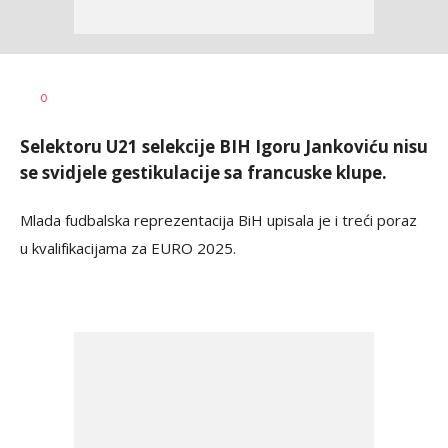
Goran
AUTOR
0
Arbutina
Selektoru U21 selekcije BIH Igoru Jankoviću nisu
se svidjele gestikulacije sa francuske klupe.
Mlada fudbalska reprezentacija BiH upisala je i treći poraz
u kvalifikacijama za EURO 2025.