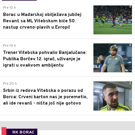
0
Pre 10 h
Borac u Mađarskoj obilježava jubilej:
Revanš sa ML Vitebskom biće 50.
nastup crveno-plavih u Evropi!
0
Pre 19 h
Trener Vitebska pohvalio Banjalučane:
Publika Borčev 12. igrač, uživanje je
igrati u ovakvom ambijentu
0
Pre 20 h
Srbin iz redova Vitebska o porazu od
Borca: Crveni karton nas je poremetio,
ali ide revanš - ništa još nije gotovo
RK BORAC