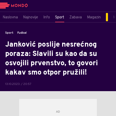
Naslovna
Najnovije
Info
Sport
Zabava
Magazin
M
Sport
Fudbal
Janković poslije nesrećnog
poraza: Slavili su kao da su
osvojili prvenstvo, to govori
kakav smo otpor pružili!
13.10.2023. / 20:57