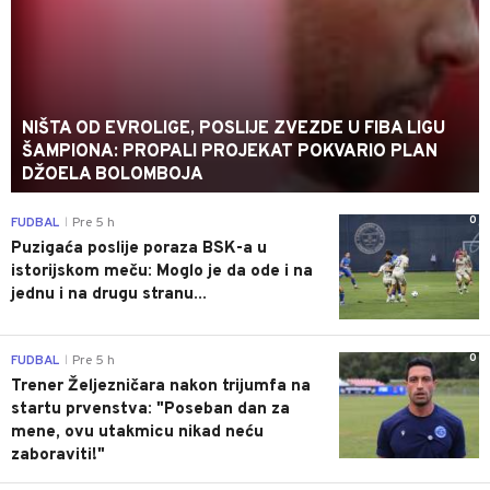
NIŠTA OD EVROLIGE, POSLIJE ZVEZDE U FIBA LIGU
ŠAMPIONA: PROPALI PROJEKAT POKVARIO PLAN
DŽOELA BOLOMBOJA
0
FUDBAL
Pre 5 h
|
Puzigaća poslije poraza BSK-a u
istorijskom meču: Moglo je da ode i na
jednu i na drugu stranu...
0
FUDBAL
Pre 5 h
|
Trener Željezničara nakon trijumfa na
startu prvenstva: "Poseban dan za
mene, ovu utakmicu nikad neću
zaboraviti!"