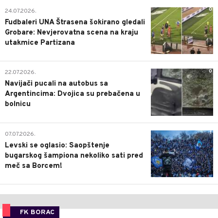
0
24.07.2026.
Fudbaleri UNA Štrasena šokirano gledali
Grobare: Nevjerovatna scena na kraju
utakmice Partizana
0
22.07.2026.
Navijači pucali na autobus sa
Argentincima: Dvojica su prebačena u
bolnicu
1
07.07.2026.
Levski se oglasio: Saopštenje
bugarskog šampiona nekoliko sati pred
meč sa Borcem!
FK BORAC