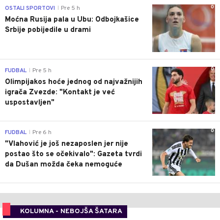
0
OSTALI SPORTOVI
Pre 5 h
|
Moćna Rusija pala u Ubu: Odbojkašice
Srbije pobijedile u drami
0
FUDBAL
Pre 5 h
|
Olimpijakos hoće jednog od najvažnijih
igrača Zvezde: "Kontakt je već
uspostavljen"
0
FUDBAL
Pre 6 h
|
"Vlahović je još nezaposlen jer nije
postao što se očekivalo": Gazeta tvrdi
da Dušan možda čeka nemoguće
KOLUMNA - NEBOJŠA ŠATARA