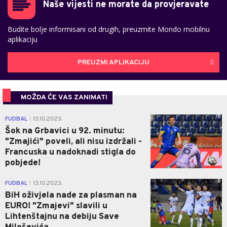
Naše vijesti ne morate da provjeravate
Budite bolje informisani od drugih, preuzmite Mondo mobilnu
aplikaciju
PREUZMI APLIKACIJU
MOŽDA ĆE VAS ZANIMATI
0
FUDBAL
13.10.2023.
|
Šok na Grbavici u 92. minutu:
"Zmajići" poveli, ali nisu izdržali -
Francuska u nadoknadi stigla do
pobjede!
0
FUDBAL
13.10.2023.
|
BiH oživjela nade za plasman na
EURO! "Zmajevi" slavili u
Lihtenštajnu na debiju Save