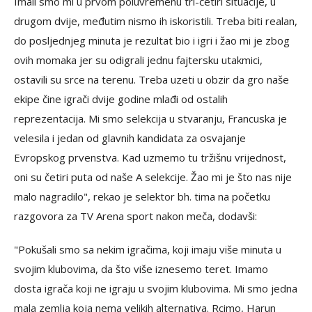
Imali smo mi u prvom poluvremenu tri-četiri situacije, u
drugom dvije, međutim nismo ih iskoristili. Treba biti realan,
do posljednjeg minuta je rezultat bio i igri i žao mi je zbog
ovih momaka jer su odigrali jednu fajtersku utakmici,
ostavili su srce na terenu. Treba uzeti u obzir da gro naše
ekipe čine igrači dvije godine mlađi od ostalih
reprezentacija. Mi smo selekcija u stvaranju, Francuska je
velesila i jedan od glavnih kandidata za osvajanje
Evropskog prvenstva. Kad uzmemo tu tržišnu vrijednost,
oni su četiri puta od naše A selekcije. Žao mi je što nas nije
malo nagradilo", rekao je selektor bh. tima na početku
razgovora za TV Arena sport nakon meča, dodavši:
"Pokušali smo sa nekim igračima, koji imaju više minuta u
svojim klubovima, da što više iznesemo teret. Imamo
dosta igrača koji ne igraju u svojim klubovima. Mi smo jedna
mala zemlja koja nema velikih alternativa. Rcimo, Harun