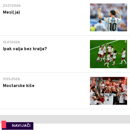
0
23.07.2026.
Mesi(ja)
2
15.07.2026.
Ipak valja bez kralja?
0
17.05.2026.
Mostarske kiše
NAVIJAČI