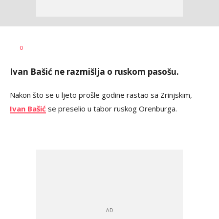
Dragan
AUTOR
0
Šutvić
Ivan Bašić ne razmišlja o ruskom pasošu.
Nakon što se u ljeto prošle godine rastao sa Zrinjskim,
Ivan Bašić
se preselio u tabor ruskog Orenburga.