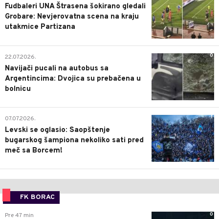
Fudbaleri UNA Štrasena šokirano gledali
Grobare: Nevjerovatna scena na kraju
utakmice Partizana
0
22.07.2026.
Navijači pucali na autobus sa
Argentincima: Dvojica su prebačena u
bolnicu
1
07.07.2026.
Levski se oglasio: Saopštenje
bugarskog šampiona nekoliko sati pred
meč sa Borcem!
FK BORAC
0
Pre 47 min