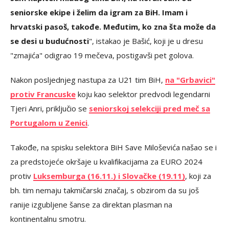
seniorske ekipe i želim da igram za BiH. Imam i
hrvatski pasoš, takođe. Međutim, ko zna šta može da
se desi u budućnosti
", istakao je Bašić, koji je u dresu
"zmajića" odigrao 19 mečeva, postigavši pet golova.
Nakon posljednjeg nastupa za U21 tim BiH,
na "Grbavici"
protiv Francuske
koju kao selektor predvodi legendarni
Tjeri Anri, priključio se
seniorskoj selekciji pred meč sa
Portugalom u Zenici
.
Takođe, na spisku selektora BiH Save Miloševića našao se i
za predstojeće okršaje u kvalifikacijama za EURO 2024
protiv
Luksemburga (16.11.) i Slovačke (19.11)
, koji za
bh. tim nemaju takmičarski značaj, s obzirom da su još
ranije izgubljene šanse za direktan plasman na
kontinentalnu smotru.