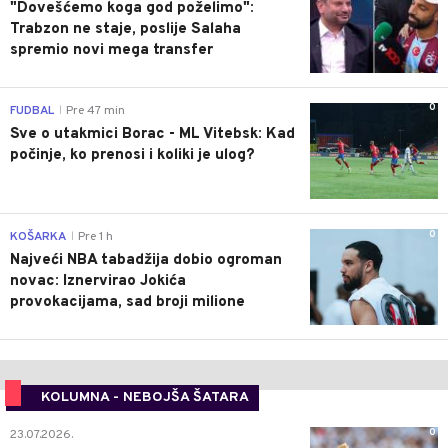
"Dovešćemo koga god poželimo":
Trabzon ne staje, poslije Salaha
spremio novi mega transfer
0
FUDBAL
Pre 47 min
|
Sve o utakmici Borac - ML Vitebsk: Kad
počinje, ko prenosi i koliki je ulog?
0
KOŠARKA
Pre 1 h
|
Najveći NBA tabadžija dobio ogroman
novac: Iznervirao Jokića
provokacijama, sad broji milione
KOLUMNA - NEBOJŠA ŠATARA
0
23.07.2026.