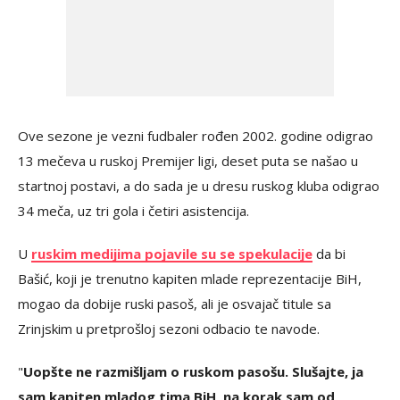
Ove sezone je vezni fudbaler rođen 2002. godine odigrao
13 mečeva u ruskoj Premijer ligi, deset puta se našao u
startnoj postavi, a do sada je u dresu ruskog kluba odigrao
34 meča, uz tri gola i četiri asistencija.
U
ruskim medijima pojavile su se spekulacije
da bi
Bašić, koji je trenutno kapiten mlade reprezentacije BiH,
mogao da dobije ruski pasoš, ali je osvajač titule sa
Zrinjskim u pretprošloj sezoni odbacio te navode.
"
Uopšte ne razmišljam o ruskom pasošu. Slušajte, ja
sam kapiten mladog tima BiH, na korak sam od