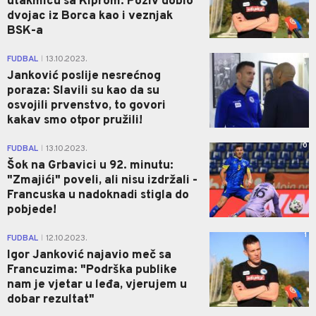
utakmicu sa Kiprom: Poziv dobio
dvojac iz Borca kao i veznjak
BSK-a
0
FUDBAL
13.10.2023.
|
Janković poslije nesrećnog
poraza: Slavili su kao da su
osvojili prvenstvo, to govori
kakav smo otpor pružili!
0
FUDBAL
13.10.2023.
|
Šok na Grbavici u 92. minutu:
"Zmajići" poveli, ali nisu izdržali -
Francuska u nadoknadi stigla do
pobjede!
1
FUDBAL
12.10.2023.
|
Igor Janković najavio meč sa
Francuzima: "Podrška publike
nam je vjetar u leđa, vjerujem u
dobar rezultat"