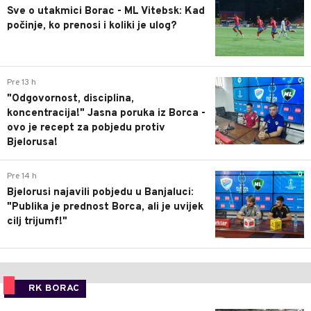
Sve o utakmici Borac - ML Vitebsk: Kad
počinje, ko prenosi i koliki je ulog?
0
Pre 13 h
"Odgovornost, disciplina,
koncentracija!" Jasna poruka iz Borca -
ovo je recept za pobjedu protiv
Bjelorusa!
0
Pre 14 h
Bjelorusi najavili pobjedu u Banjaluci:
"Publika je prednost Borca, ali je uvijek
cilj trijumf!"
RK BORAC