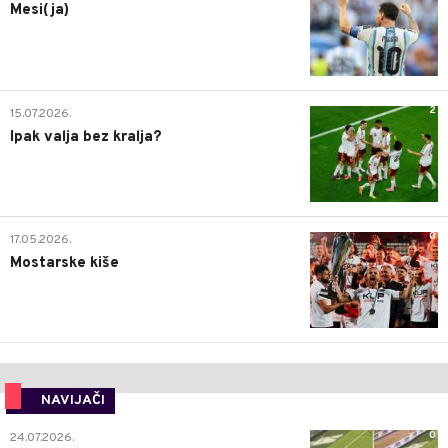
Mesi(ja)
2
15.07.2026.
Ipak valja bez kralja?
0
17.05.2026.
Mostarske kiše
NAVIJAČI
0
24.07.2026.