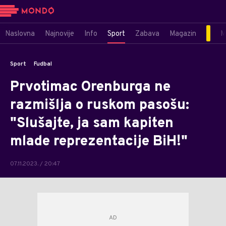
Naslovna
Najnovije
Info
Sport
Zabava
Magazin
M
Sport
Fudbal
Prvotimac Orenburga ne
razmišlja o ruskom pasošu:
"Slušajte, ja sam kapiten
mlade reprezentacije BiH!"
07.11.2023. / 20:47