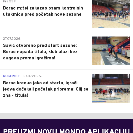
0
Pre 23 h
Borac m:tel zakazao osam kontrolnih
utakmica pred početak nove sezone
0
27.07.2026.
Savić otvoreno pred start sezone:
Borac napada titulu, klub ulazi bez
dugova prema igračima!
0
RUKOMET
27.07.2026.
|
Borac krenuo jako od starta, igrači
jedva dočekali početak priprema: Cilj se
zna - titula!
PREUZMI NOVU MONDO APLIKACIJU