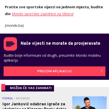
Pratite sve sportske vijesti na jednom mjestu, budite
dio
Mondo sportske zajednice na Viberu!
(mondo.ba)
Naše vijesti ne morate da provjeravate
Budite bolje informisani od drugih, preuzmite Mondo mobilnu
aplikaciju
PREUZMI APLIKACIJU
MOŽDA ĆE VAS ZANIMATI
0
FUDBAL
06.11.2023.
|
Igor Janković odabrao igrače za