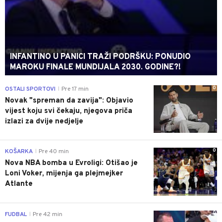
INFANTINO U PANICI TRAŽI PODRŠKU: PONUDIO
MAROKU FINALE MUNDIJALA 2030. GODINE?!
0
OSTALI SPORTOVI
Pre 17 min
|
Novak "spreman da zavija": Objavio
vijest koju svi čekaju, njegova priča
izlazi za dvije nedjelje
0
KOŠARKA
Pre 40 min
|
Nova NBA bomba u Evroligi: Otišao je
Loni Voker, mijenja ga plejmejker
Atlante
0
FUDBAL
Pre 42 min
|