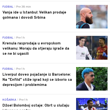
0
FUDBAL
Pre 38 min
|
Vanja ide u Istanbul: Velikan prodaje
golmana i dovodi Srbina
0
FUDBAL
Pre 1 h
|
Krenula rasprodaja u evropskom
velikanu: Moraju da otjeraju igrače da
se ne bi ugasili
0
FUDBAL
Pre 1 h
|
Liverpul doveo pojačanje iz Barselone:
Na "Enfild" stiže igrač koji se izborio sa
depresijom i problemima
0
KOŠARKA
Pre 1 h
|
Džoel Bolomboj ostaje: Obrt u slučaju