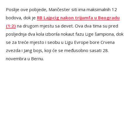
Poslije ove pobjede, Mančester siti ima maksimalnih 12
bodova, dok je
RB Lajpcig nakon trijumfa u Beogradu
(1:2)
na drugom mjestu sa devet. Ova dva tima su pred
posljednja dva kola izborila nokaut fazu Lige šampiona, dok
se za treće mjesto i seobu u Ligu Evrope bore Crvena
zvezda i Jang bojs, koji će se međusobno sasati 28.
novembra u Bernu.