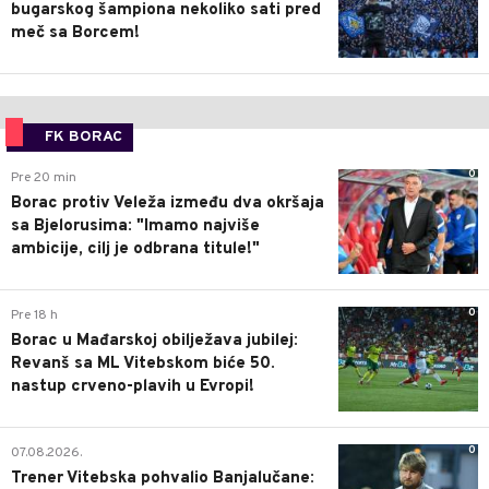
bugarskog šampiona nekoliko sati pred
meč sa Borcem!
FK BORAC
0
Pre 20 min
Borac protiv Veleža između dva okršaja
sa Bjelorusima: "Imamo najviše
ambicije, cilj je odbrana titule!"
0
Pre 18 h
Borac u Mađarskoj obilježava jubilej:
Revanš sa ML Vitebskom biće 50.
nastup crveno-plavih u Evropi!
0
07.08.2026.
Trener Vitebska pohvalio Banjalučane: