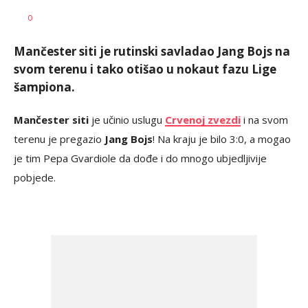
Dragan
AUTOR
0
Šutvić
Mančester siti je rutinski savladao Jang Bojs na
svom terenu i tako otišao u nokaut fazu Lige
šampiona.
Mančester siti
je učinio uslugu
Crvenoj zvezdi
i na svom
terenu je pregazio
Jang Bojs
! Na kraju je bilo 3:0, a mogao
je tim Pepa Gvardiole da dođe i do mnogo ubjedljivije
pobjede.