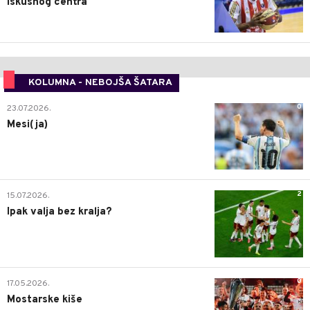
iskusnog centra
KOLUMNA - NEBOJŠA ŠATARA
0
23.07.2026.
Mesi(ja)
2
15.07.2026.
Ipak valja bez kralja?
0
17.05.2026.
Mostarske kiše