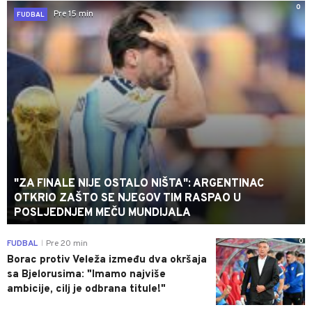
0
Pre 15 min
FUDBAL
"ZA FINALE NIJE OSTALO NIŠTA": ARGENTINAC
OTKRIO ZAŠTO SE NJEGOV TIM RASPAO U
POSLJEDNJEM MEČU MUNDIJALA
0
FUDBAL
Pre 20 min
|
Borac protiv Veleža između dva okršaja
sa Bjelorusima: "Imamo najviše
ambicije, cilj je odbrana titule!"