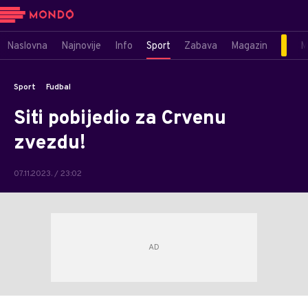
Naslovna
Najnovije
Info
Sport
Zabava
Magazin
M
Sport
Fudbal
Siti pobijedio za Crvenu
zvezdu!
07.11.2023. / 23:02