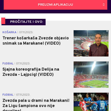
PREUZMI APLIKACIJU
PROČITAJTE I OVO:
0
KOŠARKA
07.11.2023.
|
Trener košarkaša Zvezde objavio
snimak sa Marakane! (VIDEO)
0
FUDBAL
07.11.2023.
|
Sjajna koreografija Delija na
Zvezda - Lajpcig! (VIDEO)
1
FUDBAL
07.11.2023.
|
Zvezda pala u drami na Marakani!
Za Ligu šampiona ovo nije