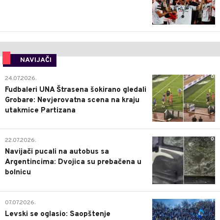
NAVIJAČI
0
24.07.2026.
Fudbaleri UNA Štrasena šokirano gledali
Grobare: Nevjerovatna scena na kraju
utakmice Partizana
0
22.07.2026.
Navijači pucali na autobus sa
Argentincima: Dvojica su prebačena u
bolnicu
1
07.07.2026.
Levski se oglasio: Saopštenje