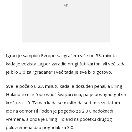
Igrao je šampion Evrope sa igračem više od 53. minuta
kada je vezista Lajper zaradio drugi žuti karton, ali već tada
je bilo 3:0 za "građane" i već tada je sve bilo gotovo.
Sve je počelo u 23. minutu kada je dosuđen penal, a Erling
Holand to nije "oprostio" Švajcarcima, pa je postigao gol sa
kreča za 1:0. Taman kada se mislilo da se tim rezultatom
ide na odmor Fil Foden je pogodio za 2:0 u nadoknadi
vremena, a onda je Erling Holand na početku drugog
poluvremena dao pogodak za 3:0.