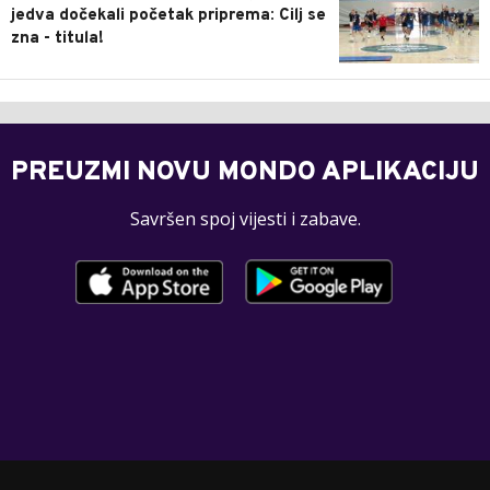
jedva dočekali početak priprema: Cilj se
zna - titula!
PREUZMI NOVU MONDO APLIKACIJU
Savršen spoj vijesti i zabave.