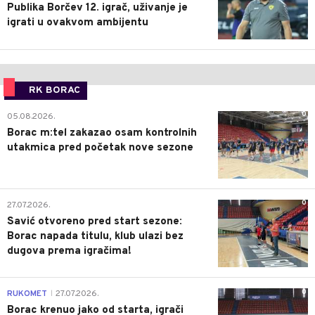
Publika Borčev 12. igrač, uživanje je
igrati u ovakvom ambijentu
RK BORAC
0
05.08.2026.
Borac m:tel zakazao osam kontrolnih
utakmica pred početak nove sezone
0
27.07.2026.
Savić otvoreno pred start sezone:
Borac napada titulu, klub ulazi bez
dugova prema igračima!
0
RUKOMET
27.07.2026.
|
Borac krenuo jako od starta, igrači