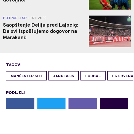
dovoljno!
0
POTRUDILI SE!
07.11.2023.
|
Saopštenje Delija pred Lajpcig:
Da svi ispoštujemo dogovor na
Marakani!
TAGOVI
MANČESTER SITI
JANG BOJS
FUDBAL
FK CRVENA
PODIJELI